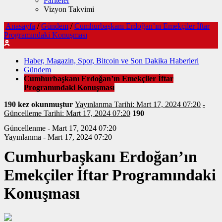
Pariteler
Vizyon Takvimi
Anasayfa
/
Gündem
/
Cumhurbaşkanı Erdoğan’ın Emekçiler İftar
Programındaki Konuşması
Haber, Magazin, Spor, Bitcoin ve Son Dakika Haberleri
Gündem
Cumhurbaşkanı Erdoğan’ın Emekçiler İftar
Programındaki Konuşması
190 kez okunmuştur
Yayınlanma Tarihi: Mart 17, 2024 07:20
-
Güncelleme Tarihi: Mart 17, 2024 07:20
190
Güncellenme - Mart 17, 2024 07:20
Yayınlanma - Mart 17, 2024 07:20
Cumhurbaşkanı Erdoğan’ın
Emekçiler İftar Programındaki
Konuşması