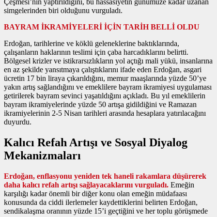
Çeşmesi’nin yaptırıldığını, bu hassasiyetin günümüze kadar uzanan
simgelerinden biri olduğunu vurguladı.
BAYRAM İKRAMİYELERİ İÇİN TARİH BELLİ OLDU
Erdoğan, tarihlerine ve köklü geleneklerine baktıklarında,
çalışanların haklarının teslimi için çaba harcadıklarını belirtti.
Bölgesel krizler ve istikrarsızlıkların yol açtığı mali yükü, insanlarına
en az şekilde yansıtmaya çalıştıklarını ifade eden Erdoğan, asgari
ücretin 17 bin liraya çıkarıldığını, memur maaşlarında yüzde 50’ye
yakın artış sağlandığını ve emeklilere bayram ikramiyesi uygulaması
getirilerek bayram sevinci yaşatıldığını açıkladı. Bu yıl emeklilerin
bayram ikramiyelerinde yüzde 50 artışa gidildiğini ve Ramazan
ikramiyelerinin 2-5 Nisan tarihleri arasında hesaplara yatırılacağını
duyurdu.
Kalıcı Refah Artışı ve Sosyal Diyalog
Mekanizmaları
Erdoğan, enflasyonu yeniden tek haneli rakamlara düşürerek
daha kalıcı refah artışı sağlayacaklarını vurguladı.
Emeğin
karşılığı kadar önemli bir diğer konu olan emeğin müdafaası
konusunda da ciddi ilerlemeler kaydettiklerini belirten Erdoğan,
sendikalaşma oranının yüzde 15’i geçtiğini ve her toplu görüşmede