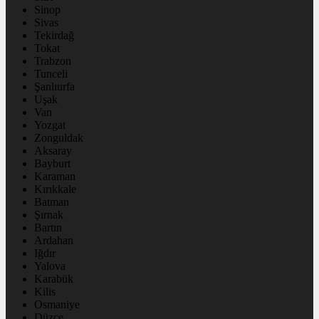
Sinop
Sivas
Tekirdağ
Tokat
Trabzon
Tunceli
Şanlıurfa
Uşak
Van
Yozgat
Zonguldak
Aksaray
Bayburt
Karaman
Kırıkkale
Batman
Şırnak
Bartın
Ardahan
Iğdır
Yalova
Karabük
Kilis
Osmaniye
Düzce