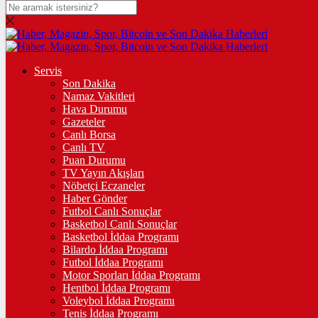
DOLAR
47,7436
$
% 0.18
EURO
Servis
Son Dakika
55,2510
€
% 0.32
Namaz Vakitleri
STERLİN
Hava Durumu
Gazeteler
64,4811
£
% 0.38
Canlı Borsa
Canlı TV
GRAM ALTIN
Puan Durumu
TV Yayın Akışları
6.660,55
%2,59
Nöbetçi Eczaneler
Haber Gönder
ÇEYREK ALTIN
Futbol Canlı Sonuçlar
Basketbol Canlı Sonuçlar
10.903,00
%2,54
Basketbol İddaa Programı
Bilardo İddaa Programı
TAM ALTIN
Futbol İddaa Programı
Motor Sporları İddaa Programı
43.427,00
%2,54
Hentbol İddaa Programı
Voleybol İddaa Programı
ONS
Tenis İddaa Programı