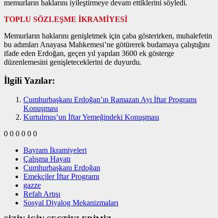
memurların haklarını iyileştirmeye devam ettiklerini söyledi.
TOPLU SÖZLEŞME İKRAMİYESİ
Memurların haklarını genişletmek için çaba gösterirken, muhalefetin
bu adımları Anayasa Mahkemesi’ne götürerek budamaya çalıştığını
ifade eden Erdoğan, geçen yıl yapılan 3600 ek gösterge
düzenlemesini genişleteceklerini de duyurdu.
İlgili Yazılar:
Cumhurbaşkanı Erdoğan’ın Ramazan Ayı İftar Programı
Konuşması
Kurtulmuş’un İftar Yemeğindeki Konuşması
0
0
0
0
0
0
Bayram İkramiyeleri
Çalışma Hayatı
Cumhurbaşkanı Erdoğan
Emekçiler İftar Programı
gazze
Refah Artışı
Sosyal Diyalog Mekanizmaları