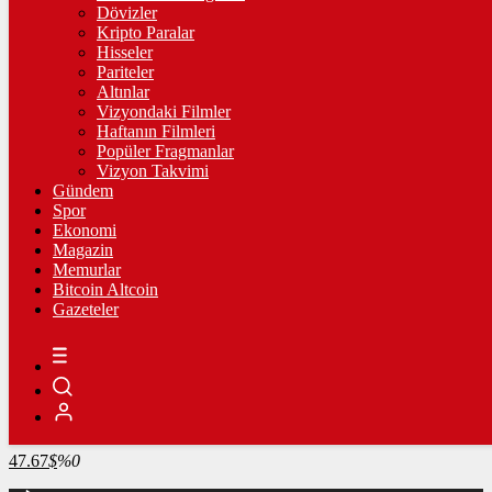
4.341,35
%2,39
Dövizler
Kripto Paralar
BİST100
Hisseler
Pariteler
13.779,39
%-0,14
Altınlar
Vizyondaki Filmler
BİTCOİN
Haftanın Filmleri
Popüler Fragmanlar
3097247
฿
%0.1
Vizyon Takvimi
Gündem
LİTECOİN
Spor
Ekonomi
2198.41
Ł
%1.3
Magazin
Memurlar
ETHEREUM
Bitcoin Altcoin
Gazeteler
91457
Ξ
%0.2
RİPPLE
49.56
%1.8
TETHER
47.67
$
%0