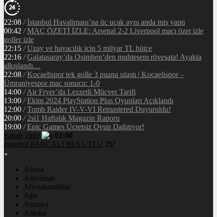
22:08
/
İstanbul Havalimanı’na üç uçak aynı anda iniş yaptı
00:42
/
MAÇ ÖZETİ İZLE: Arsenal 2-2 Liverpool maçı özet izle
goller izle
22:15
/
Uzay ve havacılık için 5 milyar TL bütçe
22:16
/
Galatasaray’da Osimhen’den muhteşem röveşata! Ayakta
alkışlandı…
22:08
/
Kocaelispor tek golle 3 puana ulaştı | Kocaelispor –
Ümraniyespor maç sonucu: 1-0
14:00
/
Air Fryer’da Lezzetli Mücver Tarifi
13:00
/
Ekim 2024 PlayStation Plus Oyunları Açıklandı
12:00
/
Tomb Raider IV-V-VI Remastered Duyuruldu!
20:00
/
2si1 Haftalık Magazin Raporu
19:00
/
Epic Games Ücretsiz Oyun Dağıtıyor!
Sabah
Vakti
02:00
İstanbul
PARÇALI BULUTLU
25°
Adana
Adıyaman
Afyonkarahisar
Ağrı
Amasya
Ankara