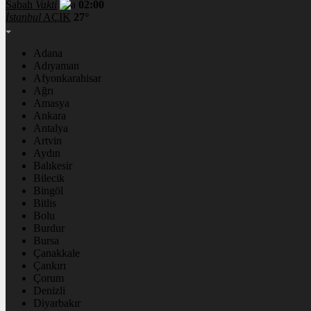
Sabah
Vakti
02:00
İstanbul
AÇIK
27°
Adana
Adıyaman
Afyonkarahisar
Ağrı
Amasya
Ankara
Antalya
Artvin
Aydın
Balıkesir
Bilecik
Bingöl
Bitlis
Bolu
Burdur
Bursa
Çanakkale
Çankırı
Çorum
Denizli
Diyarbakır