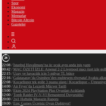
Spor
Ekonomi
Magazin
Memurlar
Bitcoin Altcoin
Gazeteler
22:08
/
İstanbul Havalimanı’na üç uçak aynı anda iniş yaptı
00:42
/
MAÇ ÖZETİ İZLE: Arsenal 2-2 Liverpool maçı özet izle golle
22:15
/
Uzay ve havacılık için 5 milyar TL bütçe
22:16
/
Galatasaray’da Osimhen’den muhteşem röveşata! Ayakta alkı
22:08
/
Kocaelispor tek golle 3 puana ulaştı | Kocaelispor – Ümraniy
14:00
/
Air Fryer’da Lezzetli Mücver Tarifi
13:00
/
Ekim 2024 PlayStation Plus Oyunları Açıklandı
12:00
/
Tomb Raider IV-V-VI Remastered Duyuruldu!
20:00
/
2si1 Haftalık Magazin Raporu
19:00
/
Epic Games Ücretsiz Oyun Dağıtıyor!