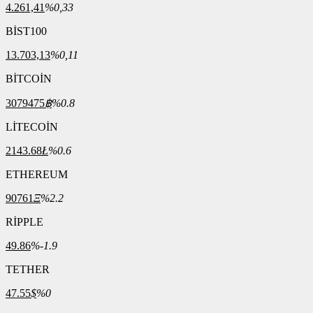
4.261,41
%0,33
BİST100
13.703,13
%0,11
BİTCOİN
3079475
฿
%0.8
LİTECOİN
2143.68
Ł
%0.6
ETHEREUM
90761
Ξ
%2.2
RİPPLE
49.86
%-1.9
TETHER
47.55
$
%0