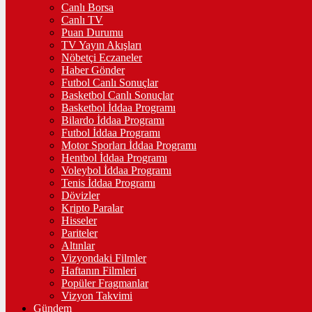
Canlı Borsa
Canlı TV
Puan Durumu
TV Yayın Akışları
Nöbetçi Eczaneler
Haber Gönder
Futbol Canlı Sonuçlar
Basketbol Canlı Sonuçlar
Basketbol İddaa Programı
Bilardo İddaa Programı
Futbol İddaa Programı
Motor Sporları İddaa Programı
Hentbol İddaa Programı
Voleybol İddaa Programı
Tenis İddaa Programı
Dövizler
Kripto Paralar
Hisseler
Pariteler
Altınlar
Vizyondaki Filmler
Haftanın Filmleri
Popüler Fragmanlar
Vizyon Takvimi
Gündem