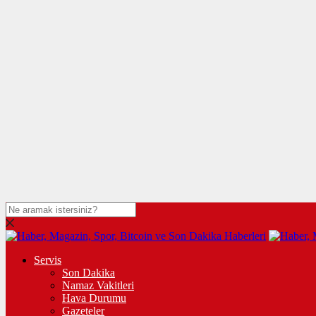
Servis
Son Dakika
Namaz Vakitleri
Hava Durumu
Gazeteler