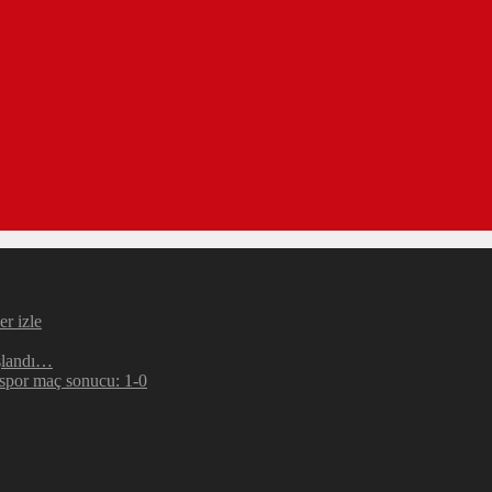
r izle
şlandı…
espor maç sonucu: 1-0