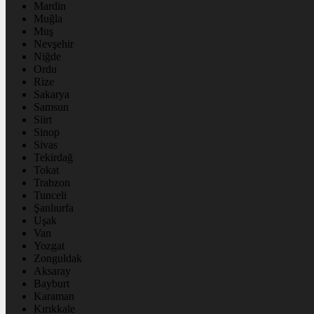
Mardin
Muğla
Muş
Nevşehir
Niğde
Ordu
Rize
Sakarya
Samsun
Siirt
Sinop
Sivas
Tekirdağ
Tokat
Trabzon
Tunceli
Şanlıurfa
Uşak
Van
Yozgat
Zonguldak
Aksaray
Bayburt
Karaman
Kırıkkale