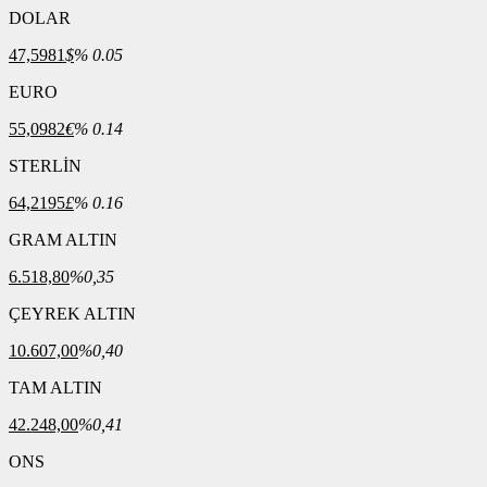
DOLAR
47,5981
$
% 0.05
EURO
55,0982
€
% 0.14
STERLİN
64,2195
£
% 0.16
GRAM ALTIN
6.518,80
%0,35
ÇEYREK ALTIN
10.607,00
%0,40
TAM ALTIN
42.248,00
%0,41
ONS