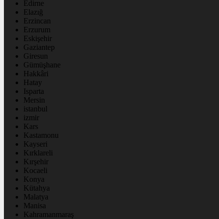
Edirne
Elazığ
Erzincan
Erzurum
Eskişehir
Gaziantep
Giresun
Gümüşhane
Hakkâri
Hatay
Isparta
Mersin
istanbul
izmir
Kars
Kastamonu
Kayseri
Kırklareli
Kırşehir
Kocaeli
Konya
Kütahya
Malatya
Manisa
Kahramanmaraş