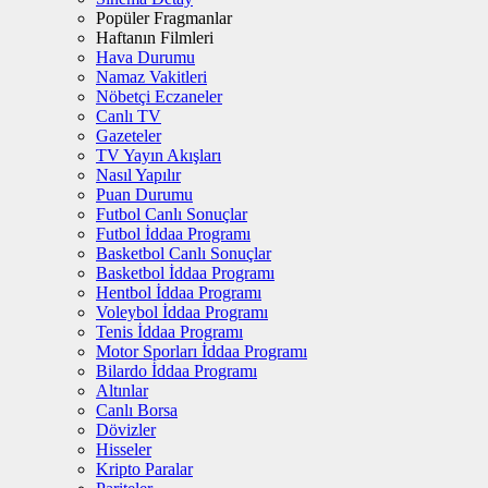
Popüler Fragmanlar
Haftanın Filmleri
Hava Durumu
Namaz Vakitleri
Nöbetçi Eczaneler
Canlı TV
Gazeteler
TV Yayın Akışları
Nasıl Yapılır
Puan Durumu
Futbol Canlı Sonuçlar
Futbol İddaa Programı
Basketbol Canlı Sonuçlar
Basketbol İddaa Programı
Hentbol İddaa Programı
Voleybol İddaa Programı
Tenis İddaa Programı
Motor Sporları İddaa Programı
Bilardo İddaa Programı
Altınlar
Canlı Borsa
Dövizler
Hisseler
Kripto Paralar