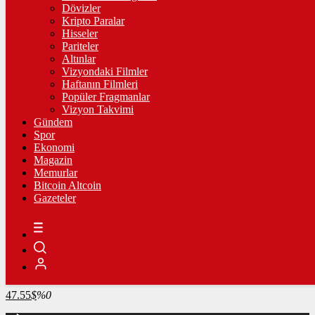
4.272,47
%0,59
Dövizler
Kripto Paralar
BİST100
Hisseler
Pariteler
13.744,12
%0,30
Altınlar
Vizyondaki Filmler
BİTCOİN
Haftanın Filmleri
Popüler Fragmanlar
3062328
฿
%0.5
Vizyon Takvimi
Gündem
LİTECOİN
Spor
Ekonomi
2159.73
Ł
%1.1
Magazin
Memurlar
ETHEREUM
Bitcoin Altcoin
Gazeteler
90663
Ξ
%1.6
RİPPLE
49.75
%-1.4
TETHER
47.55
$
%0