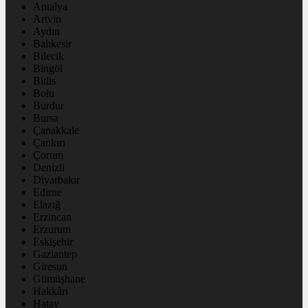
Antalya
Artvin
Aydın
Balıkesir
Bilecik
Bingöl
Bitlis
Bolu
Burdur
Bursa
Çanakkale
Çankırı
Çorum
Denizli
Diyarbakır
Edirne
Elazığ
Erzincan
Erzurum
Eskişehir
Gaziantep
Giresun
Gümüşhane
Hakkâri
Hatay