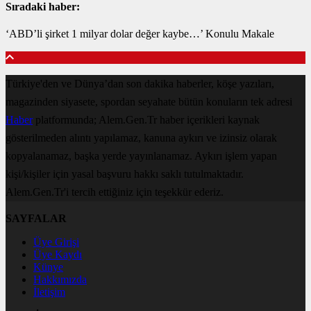
Sıradaki haber:
‘ABD’li şirket 1 milyar dolar değer kaybe…’ Konulu Makale
Türkiye'den ve Dünya’dan son dakika haberler, köşe yazıları,
magazinden siyasete, spordan seyahate bütün konuların tek adresi
Haber
platformunda; Alem.Gen.Tr haber içerikleri kaynak
gösterilmeden alıntı yapılamaz, kanuna aykırı ve izinsiz olarak
kopyalanamaz, başka yerde yayınlanamaz. Aykırı işlem yapan
kişi/kişiler için yasal başvuru hakkı saklı tutulmaktadır.
Alem.Gen.Tr'i tercih ettiğiniz için teşekkür ederiz.
SAYFALAR
Üye Girişi
Üye Kaydı
Künye
Hakkımızda
İletişim