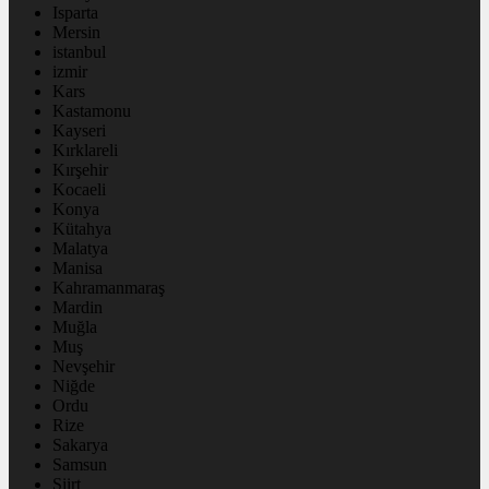
Isparta
Mersin
istanbul
izmir
Kars
Kastamonu
Kayseri
Kırklareli
Kırşehir
Kocaeli
Konya
Kütahya
Malatya
Manisa
Kahramanmaraş
Mardin
Muğla
Muş
Nevşehir
Niğde
Ordu
Rize
Sakarya
Samsun
Siirt