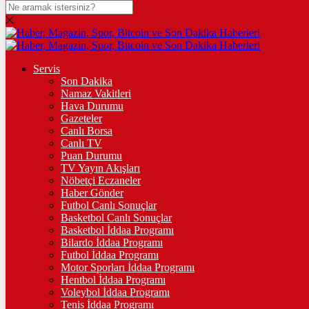
DOLAR
47,5974
$
% 0.06
EURO
Servis
Son Dakika
55,0714
€
% 0.1
Namaz Vakitleri
STERLİN
Hava Durumu
Gazeteler
64,3046
£
% 0.3
Canlı Borsa
Canlı TV
GRAM ALTIN
Puan Durumu
TV Yayın Akışları
6.498,02
%0,03
Nöbetçi Eczaneler
Haber Gönder
ÇEYREK ALTIN
Futbol Canlı Sonuçlar
Basketbol Canlı Sonuçlar
10.639,00
%0,70
Basketbol İddaa Programı
Bilardo İddaa Programı
TAM ALTIN
Futbol İddaa Programı
Motor Sporları İddaa Programı
42.373,00
%0,70
Hentbol İddaa Programı
Voleybol İddaa Programı
ONS
Tenis İddaa Programı