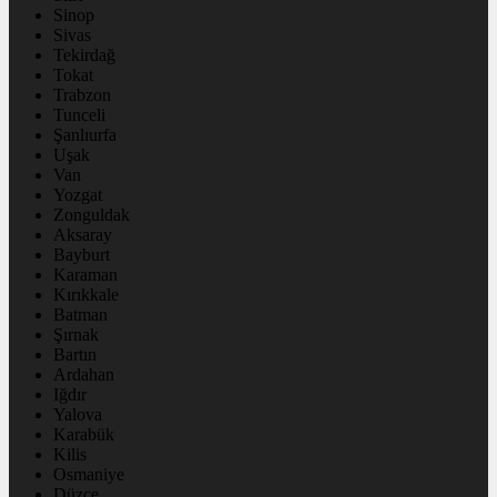
Sinop
Sivas
Tekirdağ
Tokat
Trabzon
Tunceli
Şanlıurfa
Uşak
Van
Yozgat
Zonguldak
Aksaray
Bayburt
Karaman
Kırıkkale
Batman
Şırnak
Bartın
Ardahan
Iğdır
Yalova
Karabük
Kilis
Osmaniye
Düzce