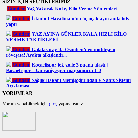
SİZİN İÇİN SEÇTİKLERİMİZ
Gündem
Yağ Yakarak Kolay Kilo Verme Yöntemleri
Gündem
İstanbul Havalimanı’na üç uçak aynı anda iniş
yaptı
Gündem
YAZ AYINA GÜNLER KALA HIZLI KİLO
VERME TAKTİKLERİ
Gündem
Galatasaray’da Osimhen’den muhteşem
röveşata! Ayakta alkışlandı…
Gündem
Kocaelispor tek golle 3 puana ulaştı |
Kocaelispor – Ümraniyespor maç sonucu: 1-0
Gündem
Sağlık Bakanı Memişoğlu’ndan e-Nabız Sistemi
Açıklaması
YORUMLAR
Yorum yapabilmek için
giriş
yapmalısınız.