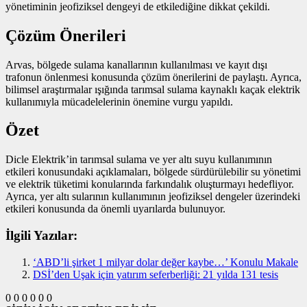
yönetiminin jeofiziksel dengeyi de etkilediğine dikkat çekildi.
Çözüm Önerileri
Arvas, bölgede sulama kanallarının kullanılması ve kayıt dışı
trafonun önlenmesi konusunda çözüm önerilerini de paylaştı. Ayrıca,
bilimsel araştırmalar ışığında tarımsal sulama kaynaklı kaçak elektrik
kullanımıyla mücadelelerinin önemine vurgu yapıldı.
Özet
Dicle Elektrik’in tarımsal sulama ve yer altı suyu kullanımının
etkileri konusundaki açıklamaları, bölgede sürdürülebilir su yönetimi
ve elektrik tüketimi konularında farkındalık oluşturmayı hedefliyor.
Ayrıca, yer altı sularının kullanımının jeofiziksel dengeler üzerindeki
etkileri konusunda da önemli uyarılarda bulunuyor.
İlgili Yazılar:
‘ABD’li şirket 1 milyar dolar değer kaybe…’ Konulu Makale
DSİ’den Uşak için yatırım seferberliği: 21 yılda 131 tesis
0
0
0
0
0
0