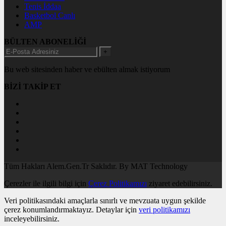
Tenis İddaa
Basketbol Canlı
AMP
BÜLTEN ABONELİĞİ
+
Bu web sitesinden haber ve ebülten almak istiyorum
BİZİ TAKİP ET
Tüm Hakları Alem.Gen.Tr Saklıdır. By MAT Technology
Çerezler ile ilgili bilgi için
Çerez Politikamızı
ziyaret edebilirsiniz.
Veri politikasındaki amaçlarla sınırlı ve mevzuata uygun şekilde
çerez konumlandırmaktayız. Detaylar için
veri politikamızı
inceleyebilirsiniz.