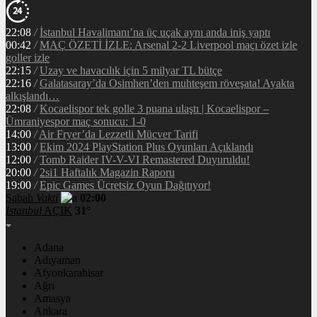
22:08
/
İstanbul Havalimanı’na üç uçak aynı anda iniş yaptı
00:42
/
MAÇ ÖZETİ İZLE: Arsenal 2-2 Liverpool maçı özet izle
goller izle
22:15
/
Uzay ve havacılık için 5 milyar TL bütçe
22:16
/
Galatasaray’da Osimhen’den muhteşem röveşata! Ayakta
alkışlandı…
22:08
/
Kocaelispor tek golle 3 puana ulaştı | Kocaelispor –
Ümraniyespor maç sonucu: 1-0
14:00
/
Air Fryer’da Lezzetli Mücver Tarifi
13:00
/
Ekim 2024 PlayStation Plus Oyunları Açıklandı
12:00
/
Tomb Raider IV-V-VI Remastered Duyuruldu!
20:00
/
2si1 Haftalık Magazin Raporu
19:00
/
Epic Games Ücretsiz Oyun Dağıtıyor!
Sabah
Vakti
02:00
İstanbul
AÇIK
31°
Adana
Adıyaman
Afyonkarahisar
Ağrı
Amasya
Ankara