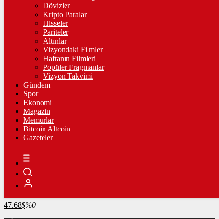
4.346,07
%0,10
Dövizler
Kripto Paralar
BİST100
Hisseler
Pariteler
13.903,42
%0,90
Altınlar
Vizyondaki Filmler
BİTCOİN
Haftanın Filmleri
Popüler Fragmanlar
3109585
฿
%0.5
Vizyon Takvimi
Gündem
LİTECOİN
Spor
Ekonomi
2167.13
Ł
%-1.1
Magazin
Memurlar
ETHEREUM
Bitcoin Altcoin
Gazeteler
91804
Ξ
%0.3
RİPPLE
49.24
%-0.4
TETHER
47.68
$
%0