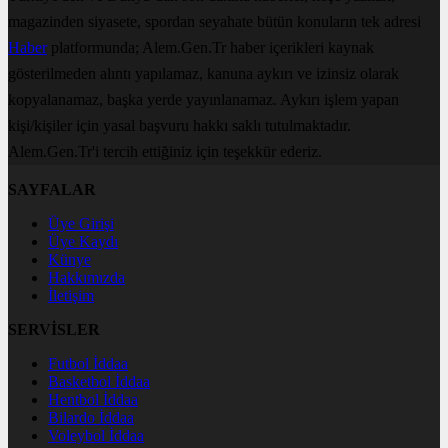
magazinden siyasete, spordan seyahate bütün konuların tek adresi
Haber
platformunda; Alem.Gen.Tr haber içerikleri kaynak
gösterilmeden alıntı yapılamaz, kanuna aykırı ve izinsiz olarak
kopyalanamaz, başka yerde yayınlanamaz. Aykırı işlem yapan
kişi/kişiler için yasal başvuru hakkı saklı tutulmaktadır.
Alem.Gen.Tr'i tercih ettiğiniz için teşekkür ederiz.
SAYFALAR
Üye Girişi
Üye Kaydı
Künye
Hakkımızda
İletişim
SERVİSLER
Futbol İddaa
Basketbol İddaa
Hentbol İddaa
Bilardo İddaa
Voleybol İddaa