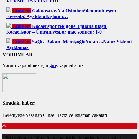
VERME TAKTİKLERİ
Gündem
Galatasaray’da Osimhen’den muhteşem
röveşata! Ayakta alkışlandı…
Gündem
Kocaelispor tek golle 3 puana ulaştı |
Kocaelispor – Ümraniyespor maç sonucu: 1-0
Gündem
Sağlık Bakanı Memişoğlu’ndan e-Nabız Sistemi
Açıklaması
YORUMLAR
Yorum yapabilmek için
giriş
yapmalısınız.
Sıradaki haber:
Belediyede Yaşanan Cinsel Taciz ve İstismar Vakaları
Türkiye'den ve Dünya’dan son dakika haberler, köşe yazıları,