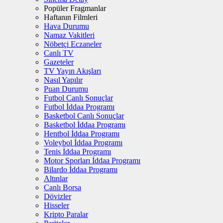
Popüler Fragmanlar
Haftanın Filmleri
Hava Durumu
Namaz Vakitleri
Nöbetçi Eczaneler
Canlı TV
Gazeteler
TV Yayın Akışları
Nasıl Yapılır
Puan Durumu
Futbol Canlı Sonuçlar
Futbol İddaa Programı
Basketbol Canlı Sonuçlar
Basketbol İddaa Programı
Hentbol İddaa Programı
Voleybol İddaa Programı
Tenis İddaa Programı
Motor Sporları İddaa Programı
Bilardo İddaa Programı
Altınlar
Canlı Borsa
Dövizler
Hisseler
Kripto Paralar