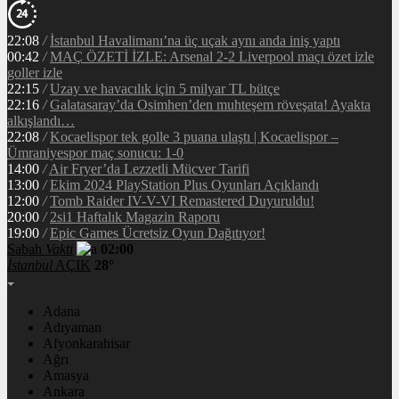
22:08
/
İstanbul Havalimanı’na üç uçak aynı anda iniş yaptı
00:42
/
MAÇ ÖZETİ İZLE: Arsenal 2-2 Liverpool maçı özet izle
goller izle
22:15
/
Uzay ve havacılık için 5 milyar TL bütçe
22:16
/
Galatasaray’da Osimhen’den muhteşem röveşata! Ayakta
alkışlandı…
22:08
/
Kocaelispor tek golle 3 puana ulaştı | Kocaelispor –
Ümraniyespor maç sonucu: 1-0
14:00
/
Air Fryer’da Lezzetli Mücver Tarifi
13:00
/
Ekim 2024 PlayStation Plus Oyunları Açıklandı
12:00
/
Tomb Raider IV-V-VI Remastered Duyuruldu!
20:00
/
2si1 Haftalık Magazin Raporu
19:00
/
Epic Games Ücretsiz Oyun Dağıtıyor!
Sabah
Vakti
02:00
İstanbul
AÇIK
28°
Adana
Adıyaman
Afyonkarahisar
Ağrı
Amasya
Ankara