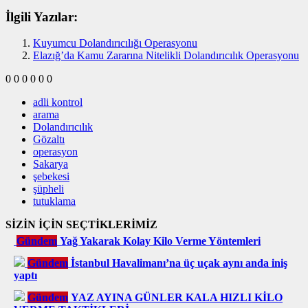
İlgili Yazılar:
Kuyumcu Dolandırıcılığı Operasyonu
Elazığ’da Kamu Zararına Nitelikli Dolandırıcılık Operasyonu
0
0
0
0
0
0
adli kontrol
arama
Dolandırıcılık
Gözaltı
operasyon
Sakarya
şebekesi
şüpheli
tutuklama
SİZİN İÇİN SEÇTİKLERİMİZ
Gündem
Yağ Yakarak Kolay Kilo Verme Yöntemleri
Gündem
İstanbul Havalimanı’na üç uçak aynı anda iniş
yaptı
Gündem
YAZ AYINA GÜNLER KALA HIZLI KİLO