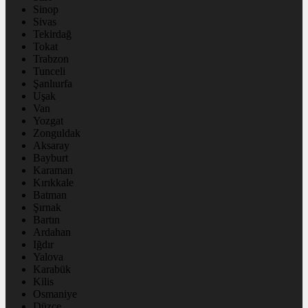
Sinop
Sivas
Tekirdağ
Tokat
Trabzon
Tunceli
Şanlıurfa
Uşak
Van
Yozgat
Zonguldak
Aksaray
Bayburt
Karaman
Kırıkkale
Batman
Şırnak
Bartın
Ardahan
Iğdır
Yalova
Karabük
Kilis
Osmaniye
Düzce