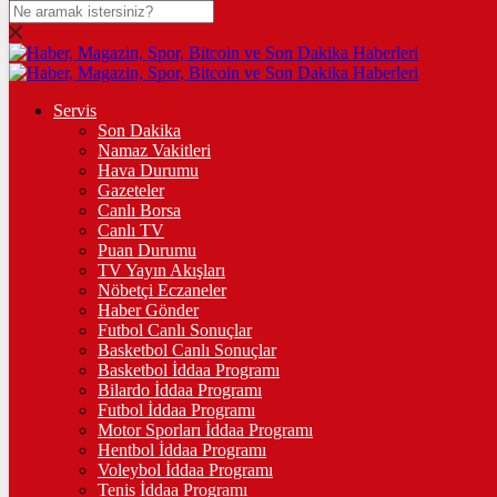
DOLAR
47,7197
$
% 0.01
EURO
Servis
Son Dakika
55,2062
€
% 0.02
Namaz Vakitleri
STERLİN
Hava Durumu
Gazeteler
64,4860
£
% 0.1
Canlı Borsa
Canlı TV
GRAM ALTIN
Puan Durumu
TV Yayın Akışları
6.667,70
%0,11
Nöbetçi Eczaneler
Haber Gönder
ÇEYREK ALTIN
Futbol Canlı Sonuçlar
Basketbol Canlı Sonuçlar
10.901,00
%2,52
Basketbol İddaa Programı
Bilardo İddaa Programı
TAM ALTIN
Futbol İddaa Programı
Motor Sporları İddaa Programı
43.419,00
%2,52
Hentbol İddaa Programı
Voleybol İddaa Programı
ONS
Tenis İddaa Programı