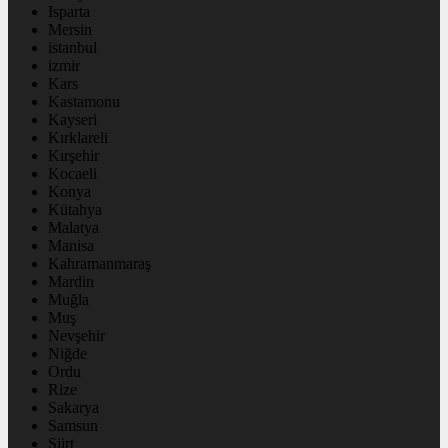
Isparta
Mersin
istanbul
izmir
Kars
Kastamonu
Kayseri
Kırklareli
Kırşehir
Kocaeli
Konya
Kütahya
Malatya
Manisa
Kahramanmaraş
Mardin
Muğla
Muş
Nevşehir
Niğde
Ordu
Rize
Sakarya
Samsun
Siirt