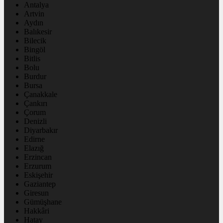
Antalya
Artvin
Aydın
Balıkesir
Bilecik
Bingöl
Bitlis
Bolu
Burdur
Bursa
Çanakkale
Çankırı
Çorum
Denizli
Diyarbakır
Edirne
Elazığ
Erzincan
Erzurum
Eskişehir
Gaziantep
Giresun
Gümüşhane
Hakkâri
Hatay