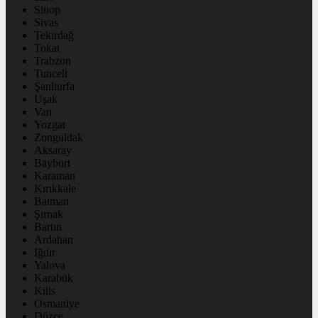
Sinop
Sivas
Tekirdağ
Tokat
Trabzon
Tunceli
Şanlıurfa
Uşak
Van
Yozgat
Zonguldak
Aksaray
Bayburt
Karaman
Kırıkkale
Batman
Şırnak
Bartın
Ardahan
Iğdır
Yalova
Karabük
Kilis
Osmaniye
Düzce