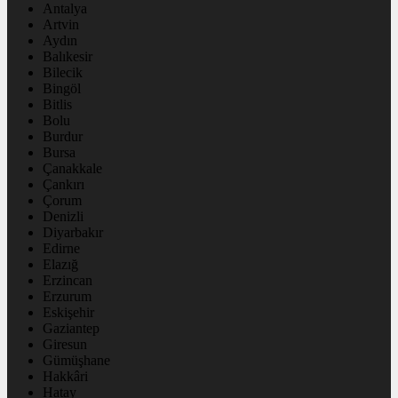
Antalya
Artvin
Aydın
Balıkesir
Bilecik
Bingöl
Bitlis
Bolu
Burdur
Bursa
Çanakkale
Çankırı
Çorum
Denizli
Diyarbakır
Edirne
Elazığ
Erzincan
Erzurum
Eskişehir
Gaziantep
Giresun
Gümüşhane
Hakkâri
Hatay