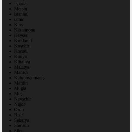
Isparta
Mersin
istanbul
izmir
Kars
Kastamonu
Kayseri
Kırklareli
Kırşehir
Kocaeli
Konya
Kütahya
Malatya
Manisa
Kahramanmaraş
Mardin
Muğla
Muş
Nevşehir
Niğde
Ordu
Rize
Sakarya
Samsun
Siirt