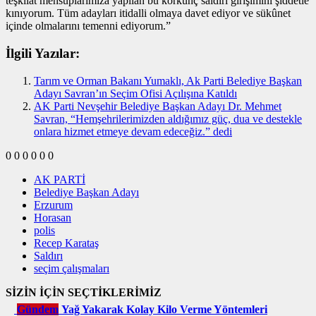
teşkilat mensuplarımıza yapılan bu korkunç saldırı girişimini şiddetle
kınıyorum. Tüm adayları itidalli olmaya davet ediyor ve sükûnet
içinde olmalarını temenni ediyorum.”
İlgili Yazılar:
Tarım ve Orman Bakanı Yumaklı, Ak Parti Belediye Başkan
Adayı Savran’ın Seçim Ofisi Açılışına Katıldı
AK Parti Nevşehir Belediye Başkan Adayı Dr. Mehmet
Savran, “Hemşehrilerimizden aldığımız güç, dua ve destekle
onlara hizmet etmeye devam edeceğiz.” dedi
0
0
0
0
0
0
AK PARTİ
Belediye Başkan Adayı
Erzurum
Horasan
polis
Recep Karataş
Saldırı
seçim çalışmaları
SİZİN İÇİN SEÇTİKLERİMİZ
Gündem
Yağ Yakarak Kolay Kilo Verme Yöntemleri