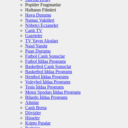
Popüler Fragmanlar
Haftanın Filmleri
Hava Durumu
Namaz Vakitleri
Nöbetçi Eczaneler
Canlı TV
Gazeteler
TV Yayın Akışları
Nasıl Yapılır
Puan Durumu
Futbol Canlı Sonuçlar
Futbol İddaa Programı
Basketbol Canlı Sonuçlar
Basketbol İddaa Programı
Hentbol İddaa Programı
Voleybol İddaa Programı
Tenis İddaa Programı
Motor Sporları İddaa Programı
Bilardo İddaa Programı
Altınlar
Canlı Borsa
Dövizler
Hisseler
Kripto Paralar