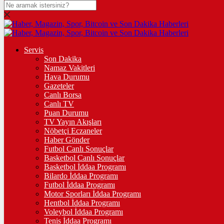
DOLAR
47,6859
$
% 0.05
EURO
Servis
Son Dakika
55,0639
€
% -0.13
Namaz Vakitleri
STERLİN
Hava Durumu
Gazeteler
64,3326
£
% -0.05
Canlı Borsa
Canlı TV
GRAM ALTIN
Puan Durumu
TV Yayın Akışları
6.501,43
%0,14
Nöbetçi Eczaneler
Haber Gönder
ÇEYREK ALTIN
Futbol Canlı Sonuçlar
Basketbol Canlı Sonuçlar
10.663,00
%0,28
Basketbol İddaa Programı
Bilardo İddaa Programı
TAM ALTIN
Futbol İddaa Programı
Motor Sporları İddaa Programı
42.470,00
%0,28
Hentbol İddaa Programı
Voleybol İddaa Programı
ONS
Tenis İddaa Programı