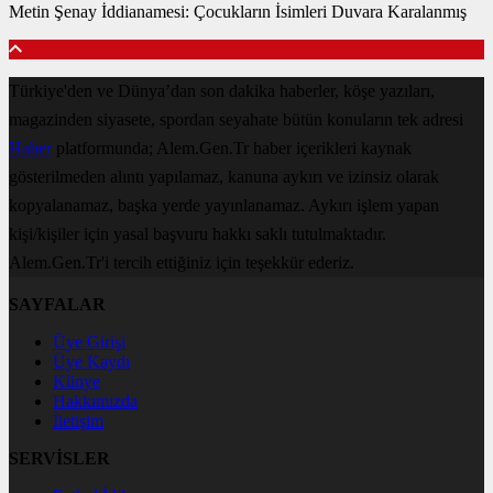
Metin Şenay İddianamesi: Çocukların İsimleri Duvara Karalanmış
Türkiye'den ve Dünya’dan son dakika haberler, köşe yazıları,
magazinden siyasete, spordan seyahate bütün konuların tek adresi
Haber
platformunda; Alem.Gen.Tr haber içerikleri kaynak
gösterilmeden alıntı yapılamaz, kanuna aykırı ve izinsiz olarak
kopyalanamaz, başka yerde yayınlanamaz. Aykırı işlem yapan
kişi/kişiler için yasal başvuru hakkı saklı tutulmaktadır.
Alem.Gen.Tr'i tercih ettiğiniz için teşekkür ederiz.
SAYFALAR
Üye Girişi
Üye Kaydı
Künye
Hakkımızda
İletişim
SERVİSLER