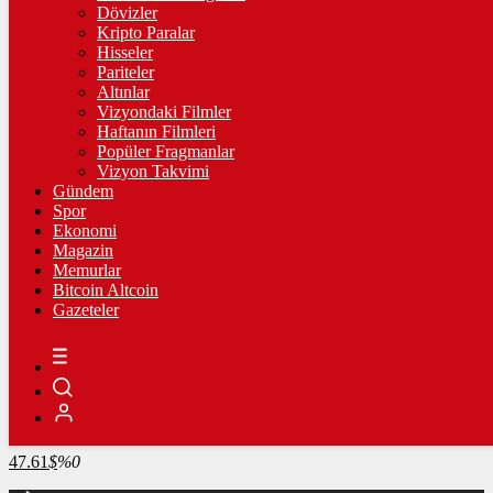
4.245,60
%0,13
Dövizler
Kripto Paralar
BİST100
Hisseler
Pariteler
13.798,82
%0,70
Altınlar
Vizyondaki Filmler
BİTCOİN
Haftanın Filmleri
Popüler Fragmanlar
3058935
฿
%-0.5
Vizyon Takvimi
Gündem
LİTECOİN
Spor
Ekonomi
2161.5
Ł
%0.5
Magazin
Memurlar
ETHEREUM
Bitcoin Altcoin
Gazeteler
90544
Ξ
%-0.2
RİPPLE
49.16
%-2.5
TETHER
47.61
$
%0