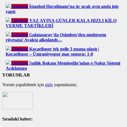
Gündem
İstanbul Havalimanı’na üç uçak aynı anda iniş
yaptı
Gündem
YAZ AYINA GÜNLER KALA HIZLI KİLO
VERME TAKTİKLERİ
Gündem
Galatasaray’da Osimhen’den muhteşem
röveşata! Ayakta alkışlandı…
Gündem
Kocaelispor tek golle 3 puana ulaştı |
Kocaelispor – Ümraniyespor maç sonucu: 1-0
Gündem
Sağlık Bakanı Memişoğlu’ndan e-Nabız Sistemi
Açıklaması
YORUMLAR
Yorum yapabilmek için
giriş
yapmalısınız.
Sıradaki haber: