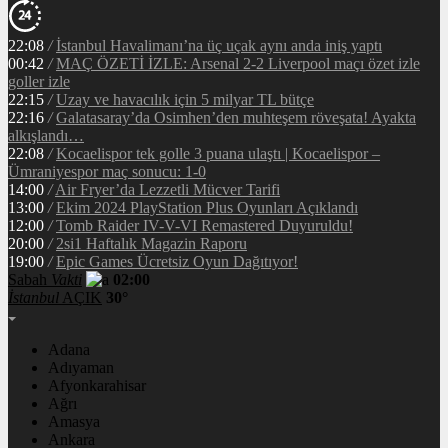
22:08
/
İstanbul Havalimanı’na üç uçak aynı anda iniş yaptı
00:42
/
MAÇ ÖZETİ İZLE: Arsenal 2-2 Liverpool maçı özet izle
goller izle
22:15
/
Uzay ve havacılık için 5 milyar TL bütçe
22:16
/
Galatasaray’da Osimhen’den muhteşem röveşata! Ayakta
alkışlandı…
22:08
/
Kocaelispor tek golle 3 puana ulaştı | Kocaelispor –
Ümraniyespor maç sonucu: 1-0
14:00
/
Air Fryer’da Lezzetli Mücver Tarifi
13:00
/
Ekim 2024 PlayStation Plus Oyunları Açıklandı
12:00
/
Tomb Raider IV-V-VI Remastered Duyuruldu!
20:00
/
2si1 Haftalık Magazin Raporu
19:00
/
Epic Games Ücretsiz Oyun Dağıtıyor!
Sabah
Vakti
02:00
İstanbul
AÇIK
30°
Adana
Adıyaman
Afyonkarahisar
Ağrı
Amasya
Ankara