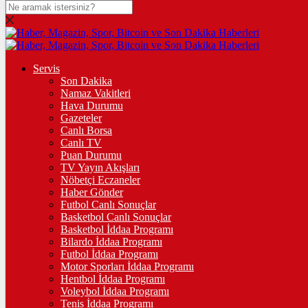
DOLAR
47,7082
$
% 0.17
EURO
Servis
Son Dakika
55,0482
€
% 0.05
Namaz Vakitleri
STERLİN
Hava Durumu
Gazeteler
64,2056
£
% 0.03
Canlı Borsa
Canlı TV
GRAM ALTIN
Puan Durumu
TV Yayın Akışları
6.605,58
%1,74
Nöbetçi Eczaneler
Haber Gönder
ÇEYREK ALTIN
Futbol Canlı Sonuçlar
Basketbol Canlı Sonuçlar
10.767,00
%1,26
Basketbol İddaa Programı
Bilardo İddaa Programı
TAM ALTIN
Futbol İddaa Programı
Motor Sporları İddaa Programı
42.882,00
%1,25
Hentbol İddaa Programı
Voleybol İddaa Programı
ONS
Tenis İddaa Programı