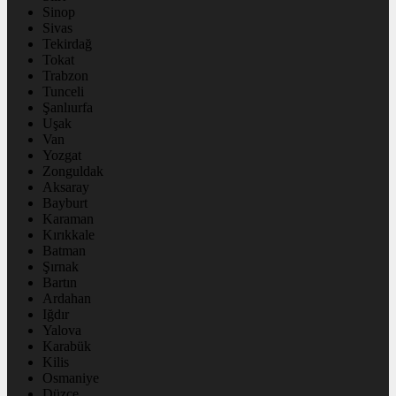
Sinop
Sivas
Tekirdağ
Tokat
Trabzon
Tunceli
Şanlıurfa
Uşak
Van
Yozgat
Zonguldak
Aksaray
Bayburt
Karaman
Kırıkkale
Batman
Şırnak
Bartın
Ardahan
Iğdır
Yalova
Karabük
Kilis
Osmaniye
Düzce