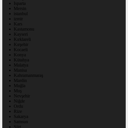
Isparta
Mersin
istanbul
izmir
Kars
Kastamonu
Kayseri
Kırklareli
Kırşehir
Kocaeli
Konya
Kütahya
Malatya
Manisa
Kahramanmaraş
Mardin
Muğla
Muş
Nevşehir
Niğde
Ordu
Rize
Sakarya
Samsun
Siirt