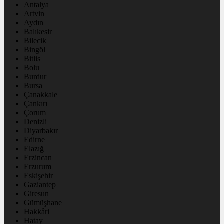
Antalya
Artvin
Aydın
Balıkesir
Bilecik
Bingöl
Bitlis
Bolu
Burdur
Bursa
Çanakkale
Çankırı
Çorum
Denizli
Diyarbakır
Edirne
Elazığ
Erzincan
Erzurum
Eskişehir
Gaziantep
Giresun
Gümüşhane
Hakkâri
Hatay