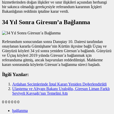
hizmetlerinden doğan ilişkiler ve sınır ilişkileri açısından herhangi
bir sakınca olmadığı gerekçesiyle referandum kararının İçişleri
Bakanlığının reddinin iptaline karar verdi.
34 Yıl Sonra Giresun’a Bağlanma
Referandum sonucundan sonra Danıştay 10. Dairesi tarafından
onaylanan kararla Gümüşhane’nin Kürtün ilçesine bağlı Üçtaş ve
Günyüzü köyleri 34 yıl sonra yeniden Giresun’a bağlandı. Günyüzü
ve Üçtaş köyleri 2019 yılında Giresun’a bağlanmak için
referanduma gitmiş, ancak başvuruları reddedilmişti. Mahkeme
kararı sonrasında köylerin Giresun’a bağlanma süreci başladı.
İlgili Yazılar:
Ardahan Seçimlerinde İptal Kararı Yeniden Değerlendirildi
Ulaştırma ve Altyapı Bakanı Uraloğlu, Giresun Liman Farklı
Seviyeli Kavşağı’nın Temelini Attı
0
0
0
0
0
0
bağlanma