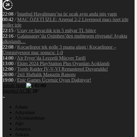
22:08
/
İstanbul Havalimanı’na üç uçak aynı anda iniş yaptı
00:42
/
MAÇ ÖZETİ İZLE: Arsenal 2-2 Liverpool maçı özet izle
goller izle
22:15
/
Uzay ve havacılık için 5 milyar TL bütçe
22:16
/
Galatasaray’da Osimhen’den muhteşem röveşata! Ayakta
alkışlandı…
22:08
/
Kocaelispor tek golle 3 puana ulaştı | Kocaelispor –
Ümraniyespor maç sonucu: 1-0
14:00
/
Air Fryer’da Lezzetli Mücver Tarifi
13:00
/
Ekim 2024 PlayStation Plus Oyunları Açıklandı
12:00
/
Tomb Raider IV-V-VI Remastered Duyuruldu!
20:00
/
2si1 Haftalık Magazin Raporu
19:00
/
Epic Games Ücretsiz Oyun Dağıtıyor!
Sabah
Vakti
02:00
İstanbul
AÇIK
28°
Adana
Adıyaman
Afyonkarahisar
Ağrı
Amasya
Ankara