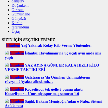
danıştay
Doğankent
Giresun
Gümüşhane
Günyüzü
Kürtün
referandum
Üçtaş
SİZİN İÇİN SEÇTİKLERİMİZ
Gündem
Yağ Yakarak Kolay Kilo Verme Yöntemleri
Gündem
İstanbul Havalimanı’na üç uçak aynı anda iniş
yaptı
Gündem
YAZ AYINA GÜNLER KALA HIZLI KİLO
VERME TAKTİKLERİ
Gündem
Galatasaray’da Osimhen’den muhteşem
röveşata! Ayakta alkışlandı…
Gündem
Kocaelispor tek golle 3 puana ulaştı |
Kocaelispor – Ümraniyespor maç sonucu: 1-0
Gündem
Sağlık Bakanı Memişoğlu’ndan e-Nabız Sistemi
Açıklaması