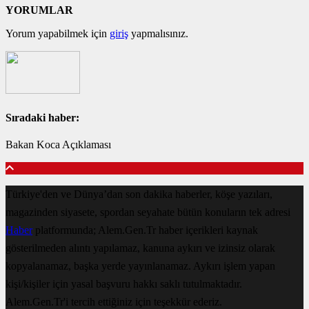
YORUMLAR
Yorum yapabilmek için
giriş
yapmalısınız.
Sıradaki haber:
Bakan Koca Açıklaması
Türkiye'den ve Dünya’dan son dakika haberler, köşe yazıları,
magazinden siyasete, spordan seyahate bütün konuların tek adresi
Haber
platformunda; Alem.Gen.Tr haber içerikleri kaynak
gösterilmeden alıntı yapılamaz, kanuna aykırı ve izinsiz olarak
kopyalanamaz, başka yerde yayınlanamaz. Aykırı işlem yapan
kişi/kişiler için yasal başvuru hakkı saklı tutulmaktadır.
Alem.Gen.Tr'i tercih ettiğiniz için teşekkür ederiz.