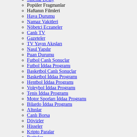
Popüler Fragmanlar
Haftanın Filmleri
Hava Durumu
Namaz Vakitleri
Nöbetçi Eczaneler
Canlı TV
Gazeteler
TV Yayın Akışları
Nasıl Yapılır
Puan Durumu
Futbol Canlı Sonuçlar
Futbol İddaa Programı
Basketbol Canlı Sonuçlar
Basketbol İddaa Programı
Hentbol İddaa Programı
Voleybol İddaa Programı
Tenis İddaa Programı
Motor Sporları İddaa Programı
Bilardo İddaa Programı
Altınlar
Canlı Borsa
Dövizler
Hisseler
Kripto Paralar