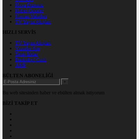
Hava Durumu
Haber Gönder
Namaz Vakitleri
TV Yayın Akışları
HIZLI SERVİS
TV Yayın Akışları
Yazarlar Site
Tenis İddaa
Basketbol Canlı
AMP
BÜLTEN ABONELİĞİ
+
Bu web sitesinden haber ve ebülten almak istiyorum
BİZİ TAKİP ET