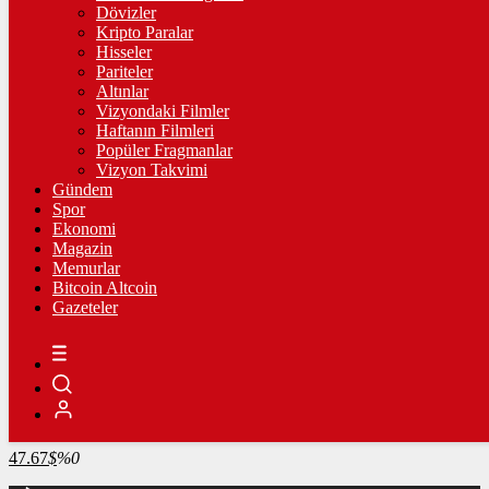
4.306,61
%1,57
Dövizler
Kripto Paralar
BİST100
Hisseler
Pariteler
13.783,05
%-0,11
Altınlar
Vizyondaki Filmler
BİTCOİN
Haftanın Filmleri
Popüler Fragmanlar
3082137
฿
%-0.3
Vizyon Takvimi
Gündem
LİTECOİN
Spor
Ekonomi
2183.06
Ł
%1.8
Magazin
Memurlar
ETHEREUM
Bitcoin Altcoin
Gazeteler
91133
Ξ
%0
RİPPLE
49.23
%-1.7
TETHER
47.67
$
%0