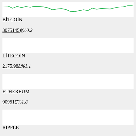
BİTCOİN
3075145
฿
%0.2
LİTECOİN
2175.98
Ł
%1.1
ETHEREUM
90951
Ξ
%1.8
RİPPLE