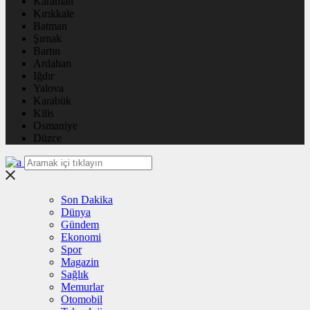
Karaman
Kırıkkale
Batman
Şırnak
Bartın
Ardahan
Iğdır
Yalova
Karabük
Kilis
Osmaniye
Düzce
Son Dakika
Dünya
Gündem
Ekonomi
Spor
Magazin
Sağlık
Memurlar
Otomobil