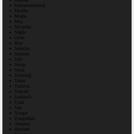
Kahramanmaraş
Mardin
Muğla
Muş
Nevşehir
Niğde
Ordu
Rize
Sakarya
Samsun
Siirt
Sinop
Sivas
Tekirdağ
Tokat
Trabzon
Tunceli
Şanlıurfa
Uşak
Van
Yozgat
Zonguldak
Aksaray
Bayburt