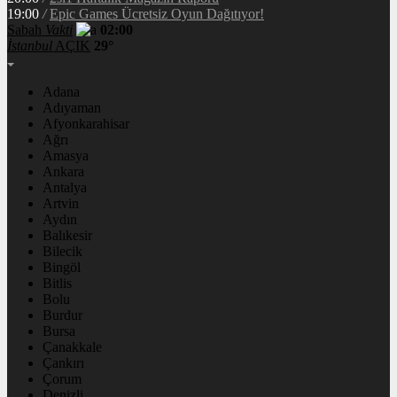
19:00
/
Epic Games Ücretsiz Oyun Dağıtıyor!
Sabah
Vakti
02:00
İstanbul
AÇIK
29°
Adana
Adıyaman
Afyonkarahisar
Ağrı
Amasya
Ankara
Antalya
Artvin
Aydın
Balıkesir
Bilecik
Bingöl
Bitlis
Bolu
Burdur
Bursa
Çanakkale
Çankırı
Çorum
Denizli