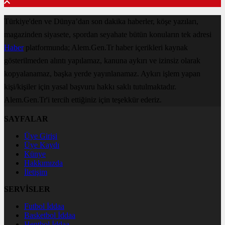
Türkiye'den ve Dünya’dan son dakika haberler, köşe yazıları,
magazinden siyasete, spordan seyahate bütün konuların tek adresi
Haber
platformunda; Alem.Gen.Tr haber içerikleri kaynak
gösterilmeden alıntı yapılamaz, kanuna aykırı ve izinsiz olarak
kopyalanamaz, başka yerde yayınlanamaz. Aykırı işlem yapan
kişi/kişiler için yasal başvuru hakkı saklı tutulmaktadır.
Alem.Gen.Tr'i tercih ettiğiniz için teşekkür ederiz.
SAYFALAR
Üye Girişi
Üye Kaydı
Künye
Hakkımızda
İletişim
SERVİSLER
Futbol İddaa
Basketbol İddaa
Hentbol İddaa