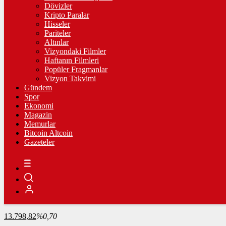
Dövizler
Kripto Paralar
ÇEYREK ALTIN
Hisseler
Pariteler
10.613,00
%0,45
Altınlar
Vizyondaki Filmler
Haftanın Filmleri
Popüler Fragmanlar
Vizyon Takvimi
TAM ALTIN
Gündem
Spor
42.269,00
%0,46
Ekonomi
Magazin
Memurlar
Bitcoin Altcoin
ONS
Gazeteler
4.229,80
%-0,41
BİST100
13.798,82
%0,70