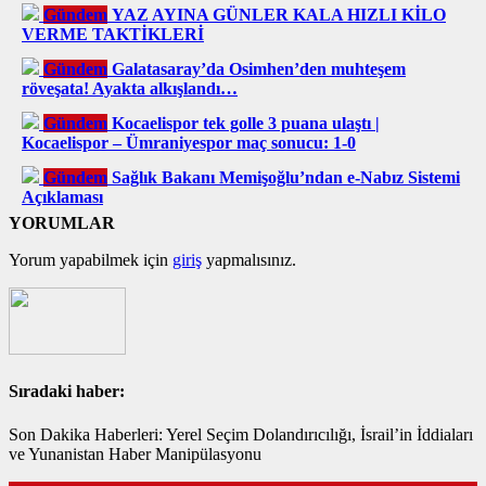
Gündem
YAZ AYINA GÜNLER KALA HIZLI KİLO
VERME TAKTİKLERİ
Gündem
Galatasaray’da Osimhen’den muhteşem
röveşata! Ayakta alkışlandı…
Gündem
Kocaelispor tek golle 3 puana ulaştı |
Kocaelispor – Ümraniyespor maç sonucu: 1-0
Gündem
Sağlık Bakanı Memişoğlu’ndan e-Nabız Sistemi
Açıklaması
YORUMLAR
Yorum yapabilmek için
giriş
yapmalısınız.
Sıradaki haber:
Son Dakika Haberleri: Yerel Seçim Dolandırıcılığı, İsrail’in İddiaları
ve Yunanistan Haber Manipülasyonu