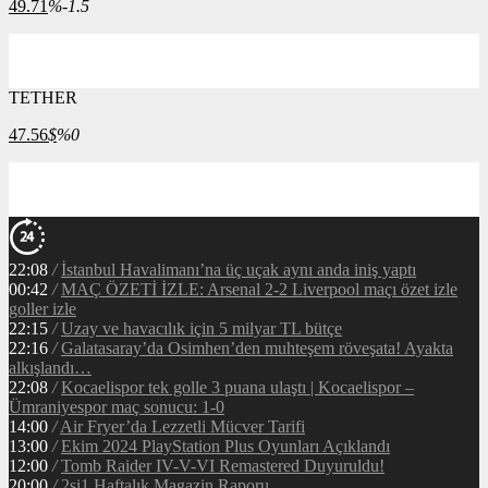
49.71
%-1.5
TETHER
47.56
$
%0
22:08
/
İstanbul Havalimanı’na üç uçak aynı anda iniş yaptı
00:42
/
MAÇ ÖZETİ İZLE: Arsenal 2-2 Liverpool maçı özet izle
goller izle
22:15
/
Uzay ve havacılık için 5 milyar TL bütçe
22:16
/
Galatasaray’da Osimhen’den muhteşem röveşata! Ayakta
alkışlandı…
22:08
/
Kocaelispor tek golle 3 puana ulaştı | Kocaelispor –
Ümraniyespor maç sonucu: 1-0
14:00
/
Air Fryer’da Lezzetli Mücver Tarifi
13:00
/
Ekim 2024 PlayStation Plus Oyunları Açıklandı
12:00
/
Tomb Raider IV-V-VI Remastered Duyuruldu!
20:00
/
2si1 Haftalık Magazin Raporu