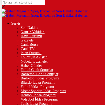
DOLAR
47,5993
$
% 0.06
Servis
Son Dakika
EURO
Namaz Vakitleri
Hava Durumu
54,9666
€
% -0.11
Gazeteler
Canlı Borsa
Canlı TV
Puan Durumu
TV Yayın Akışları
STERLİN
Nöbetçi Eczaneler
Haber Gönder
64,2161
£
% 0.13
Futbol Canlı Sonuçlar
Basketbol Canlı Sonuçlar
Basketbol İddaa Programı
Bilardo İddaa Programı
Futbol İddaa Programı
GRAM ALTIN
Motor Sporları İddaa Programı
6.475,70
%-0,31
Hentbol İddaa Programı
Voleybol İddaa Programı
Tenis İddaa Programı