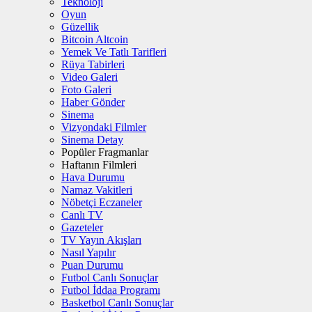
Teknoloji
Oyun
Güzellik
Bitcoin Altcoin
Yemek Ve Tatlı Tarifleri
Rüya Tabirleri
Video Galeri
Foto Galeri
Haber Gönder
Sinema
Vizyondaki Filmler
Sinema Detay
Popüler Fragmanlar
Haftanın Filmleri
Hava Durumu
Namaz Vakitleri
Nöbetçi Eczaneler
Canlı TV
Gazeteler
TV Yayın Akışları
Nasıl Yapılır
Puan Durumu
Futbol Canlı Sonuçlar
Futbol İddaa Programı
Basketbol Canlı Sonuçlar