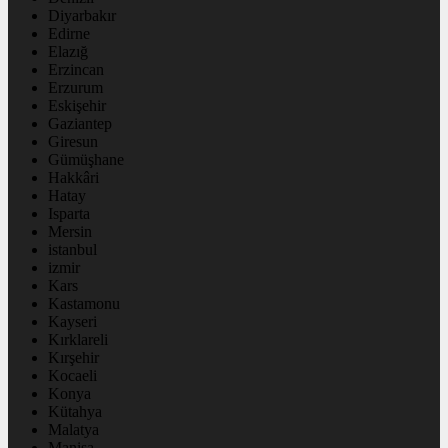
Diyarbakır
Edirne
Elazığ
Erzincan
Erzurum
Eskişehir
Gaziantep
Giresun
Gümüşhane
Hakkâri
Hatay
Isparta
Mersin
istanbul
izmir
Kars
Kastamonu
Kayseri
Kırklareli
Kırşehir
Kocaeli
Konya
Kütahya
Malatya
Manisa