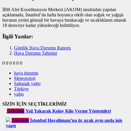
İBB Afet Koordinasyon Merkezi (AKOM) tarafından yapılan
açıklamada, İstanbul’da hafta boyunca etkili olan soğuk ve yağışlı
havanın yerini güneşli bir havaya bırakacağı ve sıcaklıkların artarak
18 dereceye kadar yükseleceği belirtiliyor.
İlgili Yazılar:
Günlük Hava Durumu Raporu
Hava Durumu Tahmini
0
0
0
0
0
0
hava durumu
Meteoroloji
Sağanak yağış
Türkiye
yağış
SİZİN İÇİN SEÇTİKLERİMİZ
Gündem
Yağ Yakarak Kolay Kilo Verme Yöntemleri
Gündem
İstanbul Havalimanı’na üç uçak aynı anda iniş
yaptı