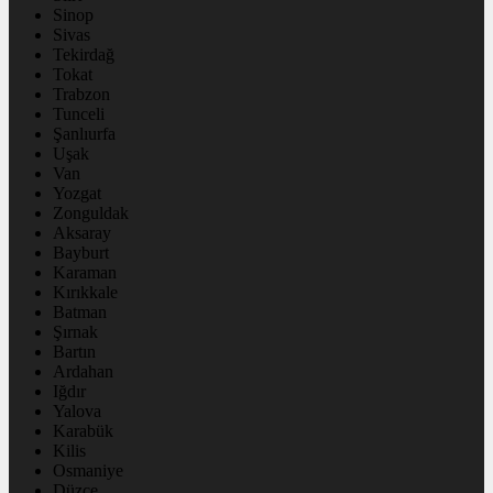
Sinop
Sivas
Tekirdağ
Tokat
Trabzon
Tunceli
Şanlıurfa
Uşak
Van
Yozgat
Zonguldak
Aksaray
Bayburt
Karaman
Kırıkkale
Batman
Şırnak
Bartın
Ardahan
Iğdır
Yalova
Karabük
Kilis
Osmaniye
Düzce