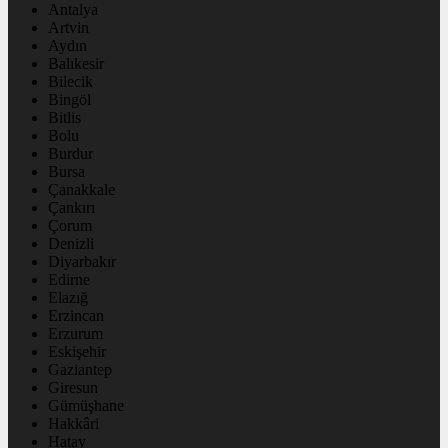
Antalya
Artvin
Aydın
Balıkesir
Bilecik
Bingöl
Bitlis
Bolu
Burdur
Bursa
Çanakkale
Çankırı
Çorum
Denizli
Diyarbakır
Edirne
Elazığ
Erzincan
Erzurum
Eskişehir
Gaziantep
Giresun
Gümüşhane
Hakkâri
Hatay