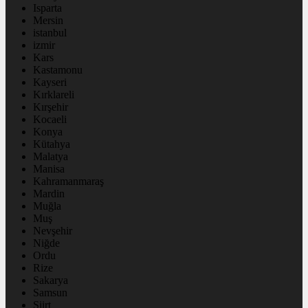
Isparta
Mersin
istanbul
izmir
Kars
Kastamonu
Kayseri
Kırklareli
Kırşehir
Kocaeli
Konya
Kütahya
Malatya
Manisa
Kahramanmaraş
Mardin
Muğla
Muş
Nevşehir
Niğde
Ordu
Rize
Sakarya
Samsun
Siirt