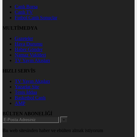
Canlı Borsa
Canlı TV
Futbol Canlı Sonuçlar
MULTİMEDYA
Gazeteler
Hava Durumu
Haber Gönder
Namaz Vakitleri
TV Yayın Akışları
HIZLI SERVİS
TV Yayın Akışları
Yazarlar Site
Tenis İddaa
Basketbol Canlı
AMP
BÜLTEN ABONELİĞİ
+
Bu web sitesinden haber ve ebülten almak istiyorum