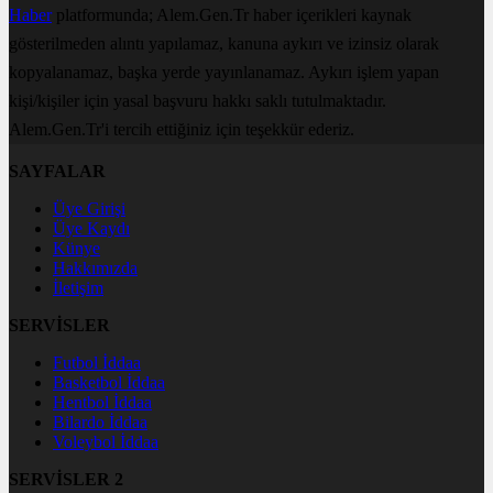
Haber
platformunda; Alem.Gen.Tr haber içerikleri kaynak
gösterilmeden alıntı yapılamaz, kanuna aykırı ve izinsiz olarak
kopyalanamaz, başka yerde yayınlanamaz. Aykırı işlem yapan
kişi/kişiler için yasal başvuru hakkı saklı tutulmaktadır.
Alem.Gen.Tr'i tercih ettiğiniz için teşekkür ederiz.
SAYFALAR
Üye Girişi
Üye Kaydı
Künye
Hakkımızda
İletişim
SERVİSLER
Futbol İddaa
Basketbol İddaa
Hentbol İddaa
Bilardo İddaa
Voleybol İddaa
SERVİSLER 2