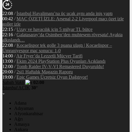
22:08
/
İstanbul Havalimanı’na üç uçak aynı anda iniş yaptı
00:42
/
MAÇ ÖZETİ İZLE: Arsenal 2-2 Liverpool maçı özet izle
goller izle
22:15
/
Uzay ve havacılık için 5 milyar TL bütçe
22:16
/
Galatasaray’da Osimhen’den muhteşem röveşata! Ayakta
alkışlandı…
22:08
/
Kocaelispor tek golle 3 puana ulaştı | Kocaelispor –
Ümraniyespor maç sonucu: 1-0
14:00
/
Air Fryer’da Lezzetli Mücver Tarifi
13:00
/
Ekim 2024 PlayStation Plus Oyunları Açıklandı
12:00
/
Tomb Raider IV-V-VI Remastered Duyuruldu!
20:00
/
2si1 Haftalık Magazin Raporu
19:00
/
Epic Games Ücretsiz Oyun Dağıtıyor!
Sabah
Vakti
02:00
İstanbul
AÇIK
30°
Adana
Adıyaman
Afyonkarahisar
Ağrı
Amasya
Ankara