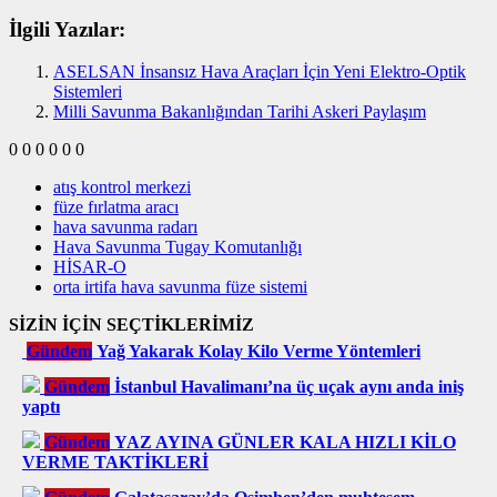
İlgili Yazılar:
ASELSAN İnsansız Hava Araçları İçin Yeni Elektro-Optik
Sistemleri
Milli Savunma Bakanlığından Tarihi Askeri Paylaşım
0
0
0
0
0
0
atış kontrol merkezi
füze fırlatma aracı
hava savunma radarı
Hava Savunma Tugay Komutanlığı
HİSAR-O
orta irtifa hava savunma füze sistemi
SİZİN İÇİN SEÇTİKLERİMİZ
Gündem
Yağ Yakarak Kolay Kilo Verme Yöntemleri
Gündem
İstanbul Havalimanı’na üç uçak aynı anda iniş
yaptı
Gündem
YAZ AYINA GÜNLER KALA HIZLI KİLO
VERME TAKTİKLERİ