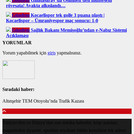
Gündem
Galatasaray’da Osimhen’den muhteşem
röveşata! Ayakta alkışlandı…
Gündem
Kocaelispor tek golle 3 puana ulaştı |
Kocaelispor – Ümraniyespor maç sonucu: 1-0
Gündem
Sağlık Bakanı Memişoğlu’ndan e-Nabız Sistemi
Açıklaması
YORUMLAR
Yorum yapabilmek için
giriş
yapmalısınız.
Sıradaki haber:
Altınşehir TEM Otoyolu’nda Trafik Kazası
Türkiye'den ve Dünya’dan son dakika haberler, köşe yazıları,
magazinden siyasete, spordan seyahate bütün konuların tek adresi