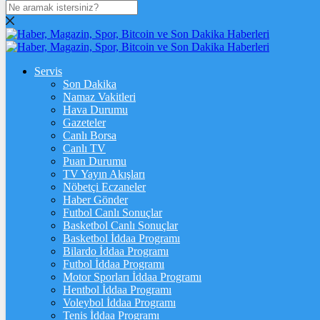
DOLAR
47,7436
$
% 0.18
EURO
Servis
Son Dakika
55,2510
€
% 0.32
Namaz Vakitleri
STERLİN
Hava Durumu
Gazeteler
64,4811
£
% 0.38
Canlı Borsa
Canlı TV
GRAM ALTIN
Puan Durumu
TV Yayın Akışları
6.660,55
%2,59
Nöbetçi Eczaneler
Haber Gönder
ÇEYREK ALTIN
Futbol Canlı Sonuçlar
Basketbol Canlı Sonuçlar
10.909,00
%2,60
Basketbol İddaa Programı
Bilardo İddaa Programı
TAM ALTIN
Futbol İddaa Programı
Motor Sporları İddaa Programı
43.450,00
%2,59
Hentbol İddaa Programı
Voleybol İddaa Programı
ONS
Tenis İddaa Programı