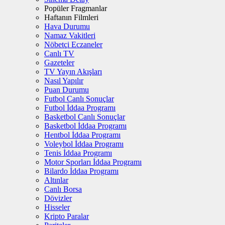
Popüler Fragmanlar
Haftanın Filmleri
Hava Durumu
Namaz Vakitleri
Nöbetçi Eczaneler
Canlı TV
Gazeteler
TV Yayın Akışları
Nasıl Yapılır
Puan Durumu
Futbol Canlı Sonuçlar
Futbol İddaa Programı
Basketbol Canlı Sonuçlar
Basketbol İddaa Programı
Hentbol İddaa Programı
Voleybol İddaa Programı
Tenis İddaa Programı
Motor Sporları İddaa Programı
Bilardo İddaa Programı
Altınlar
Canlı Borsa
Dövizler
Hisseler
Kripto Paralar