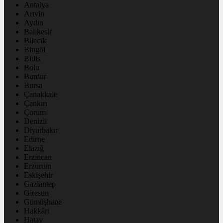
Antalya
Artvin
Aydın
Balıkesir
Bilecik
Bingöl
Bitlis
Bolu
Burdur
Bursa
Çanakkale
Çankırı
Çorum
Denizli
Diyarbakır
Edirne
Elazığ
Erzincan
Erzurum
Eskişehir
Gaziantep
Giresun
Gümüşhane
Hakkâri
Hatay