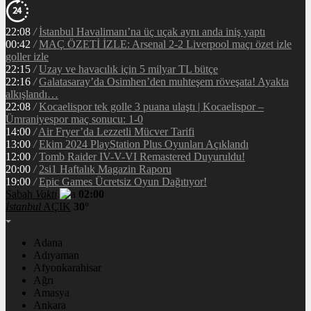
22:08
/
İstanbul Havalimanı’na üç uçak aynı anda iniş yaptı
00:42
/
MAÇ ÖZETİ İZLE: Arsenal 2-2 Liverpool maçı özet izle
goller izle
22:15
/
Uzay ve havacılık için 5 milyar TL bütçe
22:16
/
Galatasaray’da Osimhen’den muhteşem röveşata! Ayakta
alkışlandı…
22:08
/
Kocaelispor tek golle 3 puana ulaştı | Kocaelispor –
Ümraniyespor maç sonucu: 1-0
14:00
/
Air Fryer’da Lezzetli Mücver Tarifi
13:00
/
Ekim 2024 PlayStation Plus Oyunları Açıklandı
12:00
/
Tomb Raider IV-V-VI Remastered Duyuruldu!
20:00
/
2si1 Haftalık Magazin Raporu
19:00
/
Epic Games Ücretsiz Oyun Dağıtıyor!
Sabah
Vakti
02:00
İstanbul
AÇIK
30°
Adana
Adıyaman
Afyonkarahisar
Ağrı
Amasya
Ankara