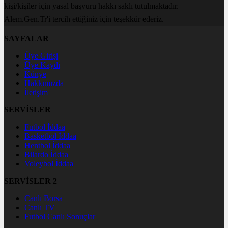
kişi/kişiler için yasal başvuru hakkı saklı tutulmaktadır.
Alem.Gen.Tr'i tercih ettiğiniz için teşekkür ederiz.
SAYFALAR
Üye Girişi
Üye Kaydı
Künye
Hakkımızda
İletişim
SERVİSLER
Futbol İddaa
Basketbol İddaa
Hentbol İddaa
Bilardo İddaa
Voleybol İddaa
SERVİSLER 2
Canlı Borsa
Canlı TV
Futbol Canlı Sonuçlar