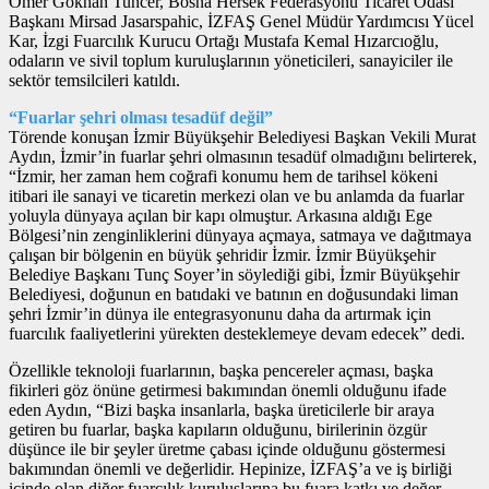
Ömer Gökhan Tuncer, Bosna Hersek Federasyonu Ticaret Odası
Başkanı Mirsad Jasarspahic, İZFAŞ Genel Müdür Yardımcısı Yücel
Kar, İzgi Fuarcılık Kurucu Ortağı Mustafa Kemal Hızarcıoğlu,
odaların ve sivil toplum kuruluşlarının yöneticileri, sanayiciler ile
sektör temsilcileri katıldı.
“Fuarlar şehri olması tesadüf değil”
Törende konuşan İzmir Büyükşehir Belediyesi Başkan Vekili Murat
Aydın, İzmir’in fuarlar şehri olmasının tesadüf olmadığını belirterek,
“İzmir, her zaman hem coğrafi konumu hem de tarihsel kökeni
itibari ile sanayi ve ticaretin merkezi olan ve bu anlamda da fuarlar
yoluyla dünyaya açılan bir kapı olmuştur. Arkasına aldığı Ege
Bölgesi’nin zenginliklerini dünyaya açmaya, satmaya ve dağıtmaya
çalışan bir bölgenin en büyük şehridir İzmir. İzmir Büyükşehir
Belediye Başkanı Tunç Soyer’in söylediği gibi, İzmir Büyükşehir
Belediyesi, doğunun en batıdaki ve batının en doğusundaki liman
şehri İzmir’in dünya ile entegrasyonunu daha da artırmak için
fuarcılık faaliyetlerini yürekten desteklemeye devam edecek” dedi.
Özellikle teknoloji fuarlarının, başka pencereler açması, başka
fikirleri göz önüne getirmesi bakımından önemli olduğunu ifade
eden Aydın, “Bizi başka insanlarla, başka üreticilerle bir araya
getiren bu fuarlar, başka kapıların olduğunu, birilerinin özgür
düşünce ile bir şeyler üretme çabası içinde olduğunu göstermesi
bakımından önemli ve değerlidir. Hepinize, İZFAŞ’a ve iş birliği
içinde olan diğer fuarcılık kuruluşlarına bu fuara katkı ve değer