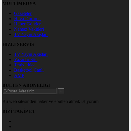
MULTİMEDYA
Gazeteler
Hava Durumu
Haber Gönder
Namaz Vakitleri
TV Yayın Akışları
HIZLI SERVİS
TV Yayın Akışları
Yazarlar Site
Tenis İddaa
Basketbol Canlı
AMP
BÜLTEN ABONELİĞİ
+
Bu web sitesinden haber ve ebülten almak istiyorum
BİZİ TAKİP ET