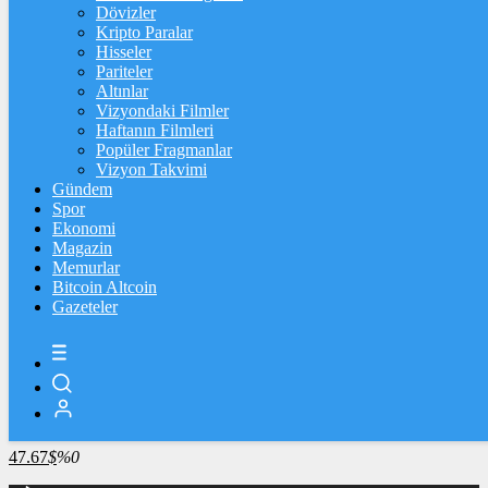
4.341,35
%2,39
Dövizler
Kripto Paralar
BİST100
Hisseler
Pariteler
13.779,39
%-0,14
Altınlar
Vizyondaki Filmler
BİTCOİN
Haftanın Filmleri
Popüler Fragmanlar
3094006
฿
%0.9
Vizyon Takvimi
Gündem
LİTECOİN
Spor
Ekonomi
2174.5
Ł
%-0.1
Magazin
Memurlar
ETHEREUM
Bitcoin Altcoin
Gazeteler
91202
Ξ
%0.5
RİPPLE
49.13
%-0.6
TETHER
47.67
$
%0