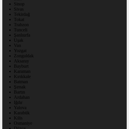
Sinop
Sivas
Tekirdağ
Tokat
Trabzon
Tunceli
Şanlıurfa
Uşak
Van
Yozgat
Zonguldak
Aksaray
Bayburt
Karaman
Kırıkkale
Batman
Şırnak
Bartın
Ardahan
Iğdır
Yalova
Karabük
Kilis
Osmaniye
Düzce