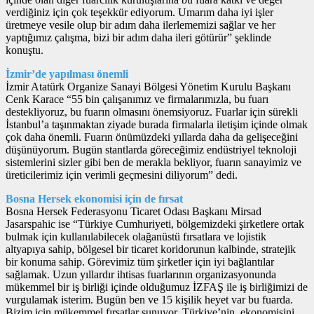
verdiğiniz için çok teşekkür ediyorum. Umarım daha iyi işler
üretmeye vesile olup bir adım daha ilerlememizi sağlar ve her
yaptığımız çalışma, bizi bir adım daha ileri götürür” şeklinde
konuştu.
İzmir’de yapılması önemli
İzmir Atatürk Organize Sanayi Bölgesi Yönetim Kurulu Başkanı
Cenk Karace “55 bin çalışanımız ve firmalarımızla, bu fuarı
destekliyoruz, bu fuarın olmasını önemsiyoruz. Fuarlar için sürekli
İstanbul’a taşınmaktan ziyade burada firmalarla iletişim içinde olmak
çok daha önemli. Fuarın önümüzdeki yıllarda daha da gelişeceğini
düşünüyorum. Bugün stantlarda göreceğimiz endüstriyel teknoloji
sistemlerini sizler gibi ben de merakla bekliyor, fuarın sanayimiz ve
üreticilerimiz için verimli geçmesini diliyorum” dedi.
Bosna Hersek ekonomisi için de fırsat
Bosna Hersek Federasyonu Ticaret Odası Başkanı Mirsad
Jasarspahic ise “Türkiye Cumhuriyeti, bölgemizdeki şirketlere ortak
bulmak için kullanılabilecek olağanüstü fırsatlara ve lojistik
altyapıya sahip, bölgesel bir ticaret koridorunun kalbinde, stratejik
bir konuma sahip. Görevimiz tüm şirketler için iyi bağlantılar
sağlamak. Uzun yıllardır ihtisas fuarlarının organizasyonunda
mükemmel bir iş birliği içinde olduğumuz İZFAŞ ile iş birliğimizi de
vurgulamak isterim. Bugün ben ve 15 kişilik heyet var bu fuarda.
Bizim için mükemmel fırsatlar sunuyor. Türkiye’nin, ekonomisini,