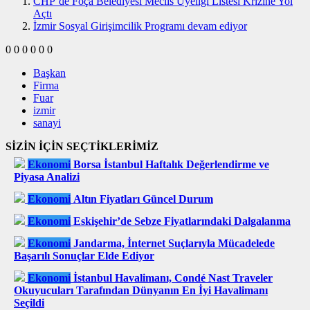
CHP’de Foça Belediyesi Meclis Üyeliği Listesi Krizine Yol
Açtı
İzmir Sosyal Girişimcilik Programı devam ediyor
0
0
0
0
0
0
Başkan
Firma
Fuar
izmir
sanayi
SİZİN İÇİN SEÇTİKLERİMİZ
Ekonomi
Borsa İstanbul Haftalık Değerlendirme ve
Piyasa Analizi
Ekonomi
Altın Fiyatları Güncel Durum
Ekonomi
Eskişehir’de Sebze Fiyatlarındaki Dalgalanma
Ekonomi
Jandarma, İnternet Suçlarıyla Mücadelede
Başarılı Sonuçlar Elde Ediyor
Ekonomi
İstanbul Havalimanı, Condé Nast Traveler
Okuyucuları Tarafından Dünyanın En İyi Havalimanı
Seçildi