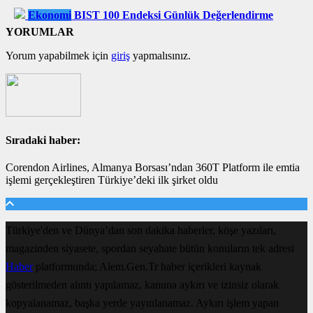
Ekonomi
BIST 100 Endeksi Günlük Değerlendirme
YORUMLAR
Yorum yapabilmek için
giriş
yapmalısınız.
Sıradaki haber:
Corendon Airlines, Almanya Borsası’ndan 360T Platform ile emtia
işlemi gerçekleştiren Türkiye’deki ilk şirket oldu
Türkiye'den ve Dünya’dan son dakika haberler, köşe yazıları,
magazinden siyasete, spordan seyahate bütün konuların tek adresi
Haber
platformunda; Alem.Gen.Tr haber içerikleri kaynak
gösterilmeden alıntı yapılamaz, kanuna aykırı ve izinsiz olarak
kopyalanamaz, başka yerde yayınlanamaz. Aykırı işlem yapan