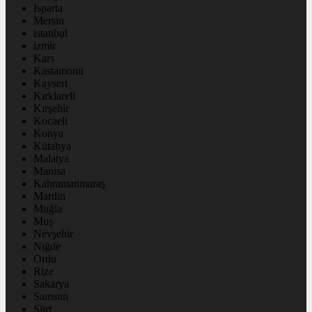
Isparta
Mersin
istanbul
izmir
Kars
Kastamonu
Kayseri
Kırklareli
Kırşehir
Kocaeli
Konya
Kütahya
Malatya
Manisa
Kahramanmaraş
Mardin
Muğla
Muş
Nevşehir
Niğde
Ordu
Rize
Sakarya
Samsun
Siirt