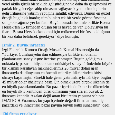
yerel akılla güçlü bir şekilde geliştirdiğine ve daha da gelişmesini ve
parlak bir geleceğe sahip olmasını sağlayacak yeni teknolojilerin
geliştirilmesine yatırım yaptığına şahitlik ediyoruz. Bunun en güzel
örneği bugünkü fuardır, tüm bunları tek bir yerde görme fırsatına
sahip olacağımız yer bu fuar. Bugün burada benimle birlikte Bosna
Hersek’ten 15 firmadan oluşan bir iş heyeti de var. Dolayısıyla bu
fuarın Bosna Hersek ekonomisi için mükemmel bir fırsat olduğunu
bir kez daha belirtmek gerekiyor” diye konuştu.
İzmir 2. Büyük ihracatçı
İzgi Fuarcılık Kurucu Ortağı Mustafa Kemal Hisarcıoğlu da
“Türkiye, Cumhuriyetin ilan edilmesiyle birlikte en önemli
planlamasını sanayileşme üzerine yapmıştır. Bugün geldiğimiz
noktada iç pazarın ihtiyacı olan endüstriyel sanayi ürünlerinin büyük
bir kısmını karşılayan makinecilerimiz 28 milyar doları aşan
ihracatıyla da dünyanın en önemli tedarikçi ülkelerinden birisi
olmayı başarmıştır. Sürekli hale gelen yatırımlarıyla Türkiye, bugün
45 milyar dolar ithalatıyla başta Çin olmak üzere birçok ülkenin de
en büyük pazarlarındandır. Bu pazar içerisinde İzmir ise ülkemizin
en büyük ilk 3 kentinden birisi olmasının yanı sıra en büyük 2.
ihracatçı kentidir. Azalan değil artan bir üretim yapısına sahiptir.
IMATECH Fuarımız, bu yapı içerinde değerli firmalarımızın iç
pazardaki ve ihracattaki pazar payına büyük katkı sunacaktır” dedi.
130 firma yer alıyor