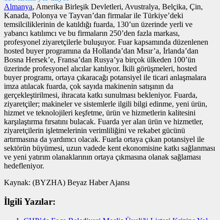
Almanya
, Amerika Birleşik Devletleri, Avustralya, Belçika, Çin,
Kanada, Polonya ve Tayvan’dan firmalar ile Türkiye’deki
temsilciliklerinin de katıldığı fuarda, 130’un üzerinde yerli ve
yabancı katılımcı ve bu firmaların 250’den fazla markası,
profesyonel ziyaretçilerle buluşuyor. Fuar kapsamında düzenlenen
hosted buyer programına da Hollanda’dan Mısır’a, İrlanda’dan
Bosna Hersek’e, Fransa’dan Rusya’ya birçok ülkeden 100’ün
üzerinde profesyonel alıcılar katılıyor. İkili görüşmeleri, hosted
buyer programı, ortaya çıkaracağı potansiyel ile ticari anlaşmalara
imza atılacak fuarda, çok sayıda makinenin satışının da
gerçekleştirilmesi, ihracata katkı sunulması bekleniyor. Fuarda,
ziyaretçiler; makineler ve sistemlerle ilgili bilgi edinme, yeni ürün,
hizmet ve teknolojileri keşfetme, ürün ve hizmetlerin kalitesini
karşılaştırma fırsatını bulacak. Fuarda yer alan ürün ve hizmetler,
ziyaretçilerin işletmelerinin verimliliğini ve rekabet gücünü
artırmasına da yardımcı olacak. Fuarla ortaya çıkan potansiyel ile
sektörün büyümesi, uzun vadede kent ekonomisine katkı sağlanması
ve yeni yatırım olanaklarının ortaya çıkmasına olanak sağlaması
hedefleniyor.
Kaynak: (BYZHA) Beyaz Haber Ajansı
İlgili Yazılar: