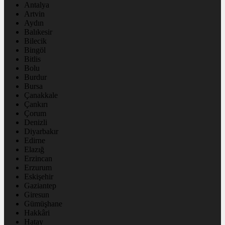
Antalya
Artvin
Aydın
Balıkesir
Bilecik
Bingöl
Bitlis
Bolu
Burdur
Bursa
Çanakkale
Çankırı
Çorum
Denizli
Diyarbakır
Edirne
Elazığ
Erzincan
Erzurum
Eskişehir
Gaziantep
Giresun
Gümüşhane
Hakkâri
Hatay