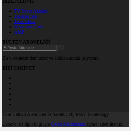
HIZLI SERVİS
TV Yayın Akışları
Yazarlar Site
Tenis İddaa
Basketbol Canlı
AMP
BÜLTEN ABONELİĞİ
+
Bu web sitesinden haber ve ebülten almak istiyorum
BİZİ TAKİP ET
Tüm Hakları Alem.Gen.Tr Saklıdır. By MAT Technology
Çerezler ile ilgili bilgi için
Çerez Politikamızı
ziyaret edebilirsiniz.