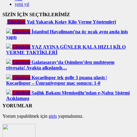
yeni yıl
SİZİN İÇİN SEÇTİKLERİMİZ
Gündem
Yağ Yakarak Kolay Kilo Verme Yöntemleri
Gündem
İstanbul Havalimanı’na üç uçak aynı anda iniş
yaptı
Gündem
YAZ AYINA GÜNLER KALA HIZLI KİLO
VERME TAKTİKLERİ
Gündem
Galatasaray’da Osimhen’den muhteşem
röveşata! Ayakta alkışlandı…
Gündem
Kocaelispor tek golle 3 puana ulaştı |
Kocaelispor – Ümraniyespor maç sonucu: 1-0
Gündem
Sağlık Bakanı Memişoğlu’ndan e-Nabız Sistemi
Açıklaması
YORUMLAR
Yorum yapabilmek için
giriş
yapmalısınız.