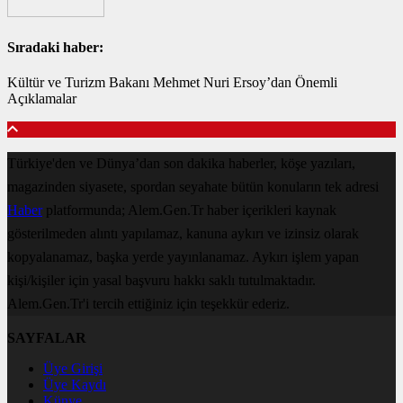
Sıradaki haber:
Kültür ve Turizm Bakanı Mehmet Nuri Ersoy’dan Önemli
Açıklamalar
Türkiye'den ve Dünya’dan son dakika haberler, köşe yazıları,
magazinden siyasete, spordan seyahate bütün konuların tek adresi
Haber
platformunda; Alem.Gen.Tr haber içerikleri kaynak
gösterilmeden alıntı yapılamaz, kanuna aykırı ve izinsiz olarak
kopyalanamaz, başka yerde yayınlanamaz. Aykırı işlem yapan
kişi/kişiler için yasal başvuru hakkı saklı tutulmaktadır.
Alem.Gen.Tr'i tercih ettiğiniz için teşekkür ederiz.
SAYFALAR
Üye Girişi
Üye Kaydı
Künye