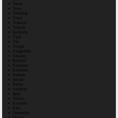
Sinop
Sivas
Tekirdağ
Tokat
Trabzon
Tunceli
Şanlıurfa
Uşak
Van
Yozgat
Zonguldak
Aksaray
Bayburt
Karaman
Kırıkkale
Batman
Şırnak
Bartın
Ardahan
Iğdır
Yalova
Karabük
Kilis
Osmaniye
Düzce