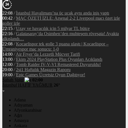
22:08
/
İstanbul Havalimanı’na üç uçak aynı anda iniş yaptı
00:42
/
MAÇ ÖZETİ İZLE: Arsenal 2-2 Liverpool maçı özet izle
goller izle
22:15
/
Uzay ve havacılık için 5 milyar TL bütçe
22:16
/
Galatasaray’da Osimhen’den muhteşem röveşata! Ayakta
alkışlandı…
22:08
/
Kocaelispor tek golle 3 puana ulaştı | Kocaelispor –
Ümraniyespor maç sonucu: 1-0
14:00
/
Air Fryer’da Lezzetli Mücver Tarifi
13:00
/
Ekim 2024 PlayStation Plus Oyunları Açıklandı
12:00
/
Tomb Raider IV-V-VI Remastered Duyuruldu!
20:00
/
2si1 Haftalık Magazin Raporu
19:00
/
Epic Games Ücretsiz Oyun Dağıtıyor!
Sabah
Vakti
02:00
İstanbul
HAFİF YAĞMUR
26°
Adana
Adıyaman
Afyonkarahisar
Ağrı
Amasya
Ankara