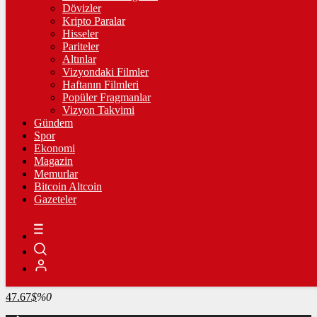
4.341,35
%2,39
Dövizler
Kripto Paralar
BİST100
Hisseler
Pariteler
13.779,39
%-0,14
Altınlar
Vizyondaki Filmler
BİTCOİN
Haftanın Filmleri
Popüler Fragmanlar
3090073
฿
%-0.2
Vizyon Takvimi
Gündem
LİTECOİN
Spor
Ekonomi
2203.36
Ł
%1.6
Magazin
Memurlar
ETHEREUM
Bitcoin Altcoin
Gazeteler
91242
Ξ
%0
RİPPLE
49.26
%-0.2
TETHER
47.67
$
%0