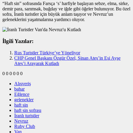
“Haft sin” sofrasında Farsça ‘s’ harfiyle başlayan sebze, elma, sirke,
demir para, sarımsak, buğday ve iğde gibi öğeler bulunuyor. Bu özel
sofra, İranlı turistler için büyük anlam taşıyor ve Nevruz’un
geleneklerini yaşatmalarına yardımcı oluyor.
İlgili Yazılar:
Rus Turistler Türkiye’ye Yöneliyor
CHP Genel Başkanı Özgür Özel, Sinan Ateş’in Eşi Ayşe
Ateş’i Arayarak Kutladı
0
0
0
0
0
0
Alışveriş
bahar
Eğlence
gelenekler
haft sin
haft sin sofrası
İranlı turistler
Nevruz
Ruby Club
Van