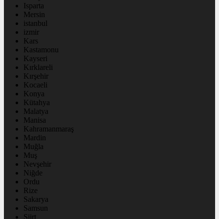
Isparta
Mersin
istanbul
izmir
Kars
Kastamonu
Kayseri
Kırklareli
Kırşehir
Kocaeli
Konya
Kütahya
Malatya
Manisa
Kahramanmaraş
Mardin
Muğla
Muş
Nevşehir
Niğde
Ordu
Rize
Sakarya
Samsun
Siirt