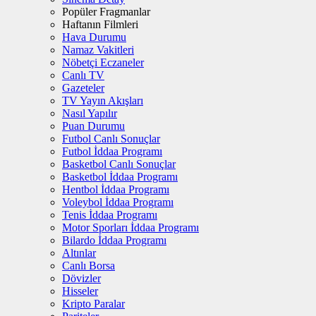
Popüler Fragmanlar
Haftanın Filmleri
Hava Durumu
Namaz Vakitleri
Nöbetçi Eczaneler
Canlı TV
Gazeteler
TV Yayın Akışları
Nasıl Yapılır
Puan Durumu
Futbol Canlı Sonuçlar
Futbol İddaa Programı
Basketbol Canlı Sonuçlar
Basketbol İddaa Programı
Hentbol İddaa Programı
Voleybol İddaa Programı
Tenis İddaa Programı
Motor Sporları İddaa Programı
Bilardo İddaa Programı
Altınlar
Canlı Borsa
Dövizler
Hisseler
Kripto Paralar