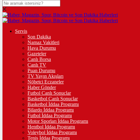
DOLAR
47,7436
$
% 0.18
EURO
Servis
Son Dakika
55,2510
€
% 0.32
Namaz Vakitleri
STERLİN
Hava Durumu
Gazeteler
64,4811
£
% 0.38
Canlı Borsa
Canlı TV
GRAM ALTIN
Puan Durumu
TV Yayın Akışları
6.660,55
%2,59
Nöbetçi Eczaneler
Haber Gönder
ÇEYREK ALTIN
Futbol Canlı Sonuçlar
Basketbol Canlı Sonuçlar
10.903,00
%2,54
Basketbol İddaa Programı
Bilardo İddaa Programı
TAM ALTIN
Futbol İddaa Programı
Motor Sporları İddaa Programı
43.427,00
%2,54
Hentbol İddaa Programı
Voleybol İddaa Programı
ONS
Tenis İddaa Programı