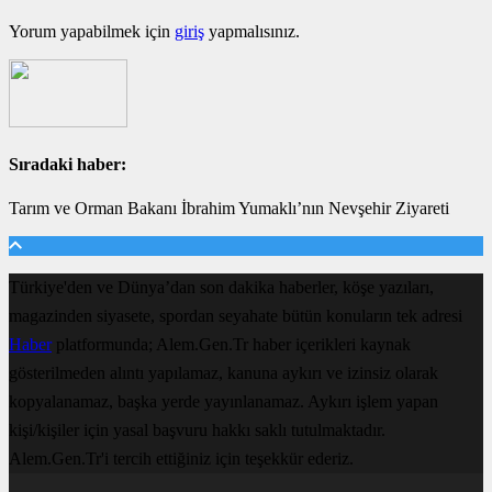
Yorum yapabilmek için
giriş
yapmalısınız.
Sıradaki haber:
Tarım ve Orman Bakanı İbrahim Yumaklı’nın Nevşehir Ziyareti
Türkiye'den ve Dünya’dan son dakika haberler, köşe yazıları,
magazinden siyasete, spordan seyahate bütün konuların tek adresi
Haber
platformunda; Alem.Gen.Tr haber içerikleri kaynak
gösterilmeden alıntı yapılamaz, kanuna aykırı ve izinsiz olarak
kopyalanamaz, başka yerde yayınlanamaz. Aykırı işlem yapan
kişi/kişiler için yasal başvuru hakkı saklı tutulmaktadır.
Alem.Gen.Tr'i tercih ettiğiniz için teşekkür ederiz.