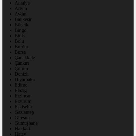
Antalya
Artvin
Aydın
Balıkesir
Bilecik
Bingöl
Bitlis
Bolu
Burdur
Bursa
Çanakkale
Çankırı
Çorum
Denizli
Diyarbakır
Edirne
Elazığ
Erzincan
Erzurum
Eskişehir
Gaziantep
Giresun
Gümüşhane
Hakkâri
Hatay