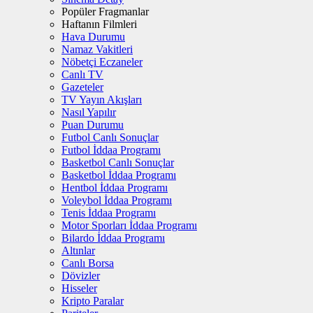
Popüler Fragmanlar
Haftanın Filmleri
Hava Durumu
Namaz Vakitleri
Nöbetçi Eczaneler
Canlı TV
Gazeteler
TV Yayın Akışları
Nasıl Yapılır
Puan Durumu
Futbol Canlı Sonuçlar
Futbol İddaa Programı
Basketbol Canlı Sonuçlar
Basketbol İddaa Programı
Hentbol İddaa Programı
Voleybol İddaa Programı
Tenis İddaa Programı
Motor Sporları İddaa Programı
Bilardo İddaa Programı
Altınlar
Canlı Borsa
Dövizler
Hisseler
Kripto Paralar