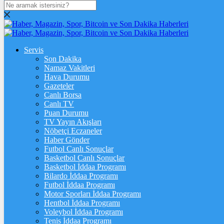
DOLAR
47,7436
$
% 0.18
EURO
Servis
Son Dakika
55,2510
€
% 0.32
Namaz Vakitleri
STERLİN
Hava Durumu
Gazeteler
64,4811
£
% 0.38
Canlı Borsa
Canlı TV
GRAM ALTIN
Puan Durumu
TV Yayın Akışları
6.660,55
%2,59
Nöbetçi Eczaneler
Haber Gönder
ÇEYREK ALTIN
Futbol Canlı Sonuçlar
Basketbol Canlı Sonuçlar
10.903,00
%2,54
Basketbol İddaa Programı
Bilardo İddaa Programı
TAM ALTIN
Futbol İddaa Programı
Motor Sporları İddaa Programı
43.427,00
%2,54
Hentbol İddaa Programı
Voleybol İddaa Programı
ONS
Tenis İddaa Programı