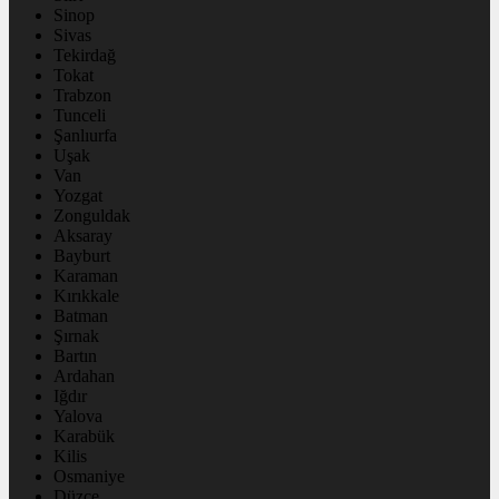
Sinop
Sivas
Tekirdağ
Tokat
Trabzon
Tunceli
Şanlıurfa
Uşak
Van
Yozgat
Zonguldak
Aksaray
Bayburt
Karaman
Kırıkkale
Batman
Şırnak
Bartın
Ardahan
Iğdır
Yalova
Karabük
Kilis
Osmaniye
Düzce