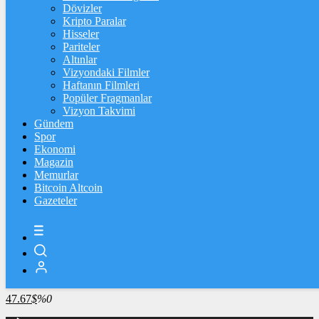
4.341,35
%2,39
Dövizler
Kripto Paralar
BİST100
Hisseler
Pariteler
13.779,39
%-0,14
Altınlar
Vizyondaki Filmler
BİTCOİN
Haftanın Filmleri
Popüler Fragmanlar
3102350
฿
%0.3
Vizyon Takvimi
Gündem
LİTECOİN
Spor
Ekonomi
2182.29
Ł
%0.3
Magazin
Memurlar
ETHEREUM
Bitcoin Altcoin
Gazeteler
91607
Ξ
%0.2
RİPPLE
49.71
%1
TETHER
47.67
$
%0