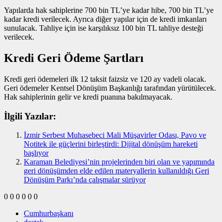
Yapılarda hak sahiplerine 700 bin TL’ye kadar hibe, 700 bin TL’ye
kadar kredi verilecek. Ayrıca diğer yapılar için de kredi imkanları
sunulacak. Tahliye için ise karşılıksız 100 bin TL tahliye desteği
verilecek.
Kredi Geri Ödeme Şartları
Kredi geri ödemeleri ilk 12 taksit faizsiz ve 120 ay vadeli olacak.
Geri ödemeler Kentsel Dönüşüm Başkanlığı tarafından yürütülecek.
Hak sahiplerinin gelir ve kredi puanına bakılmayacak.
İlgili Yazılar:
İzmir Serbest Muhasebeci Mali Müşavirler Odası, Pavo ve
Notitek ile güçlerini birleştirdi: Dijital dönüşüm hareketi
başlıyor
Karaman Belediyesi’nin projelerinden biri olan ve yapımında
geri dönüşümden elde edilen materyallerin kullanıldığı Geri
Dönüşüm Parkı’nda çalışmalar sürüyor
0
0
0
0
0
0
Cumhurbaşkanı