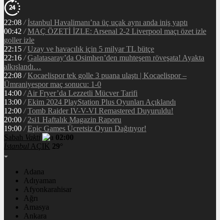
22:08
/
İstanbul Havalimanı’na üç uçak aynı anda iniş yaptı
00:42
/
MAÇ ÖZETİ İZLE: Arsenal 2-2 Liverpool maçı özet izle
goller izle
22:15
/
Uzay ve havacılık için 5 milyar TL bütçe
22:16
/
Galatasaray’da Osimhen’den muhteşem röveşata! Ayakta
alkışlandı…
22:08
/
Kocaelispor tek golle 3 puana ulaştı | Kocaelispor –
Ümraniyespor maç sonucu: 1-0
14:00
/
Air Fryer’da Lezzetli Mücver Tarifi
13:00
/
Ekim 2024 PlayStation Plus Oyunları Açıklandı
12:00
/
Tomb Raider IV-V-VI Remastered Duyuruldu!
20:00
/
2si1 Haftalık Magazin Raporu
19:00
/
Epic Games Ücretsiz Oyun Dağıtıyor!
Sabah
Vakti
02:00
İstanbul
AÇIK
29°
Adana
Adıyaman
Afyonkarahisar
Ağrı
Amasya
Ankara