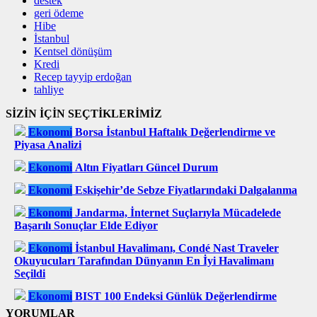
destek
geri ödeme
Hibe
İstanbul
Kentsel dönüşüm
Kredi
Recep tayyip erdoğan
tahliye
SİZİN İÇİN SEÇTİKLERİMİZ
Ekonomi
Borsa İstanbul Haftalık Değerlendirme ve
Piyasa Analizi
Ekonomi
Altın Fiyatları Güncel Durum
Ekonomi
Eskişehir’de Sebze Fiyatlarındaki Dalgalanma
Ekonomi
Jandarma, İnternet Suçlarıyla Mücadelede
Başarılı Sonuçlar Elde Ediyor
Ekonomi
İstanbul Havalimanı, Condé Nast Traveler
Okuyucuları Tarafından Dünyanın En İyi Havalimanı
Seçildi
Ekonomi
BIST 100 Endeksi Günlük Değerlendirme
YORUMLAR