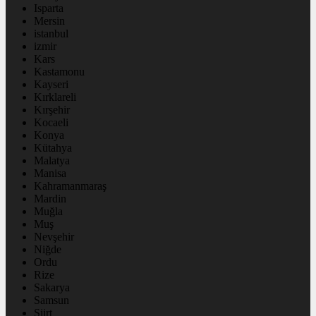
Isparta
Mersin
istanbul
izmir
Kars
Kastamonu
Kayseri
Kırklareli
Kırşehir
Kocaeli
Konya
Kütahya
Malatya
Manisa
Kahramanmaraş
Mardin
Muğla
Muş
Nevşehir
Niğde
Ordu
Rize
Sakarya
Samsun
Siirt