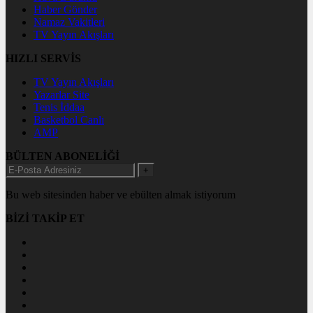
Haber Gönder
Namaz Vakitleri
TV Yayın Akışları
HIZLI SERVİS
TV Yayın Akışları
Yazarlar Site
Tenis İddaa
Basketbol Canlı
AMP
BÜLTEN ABONELİĞİ
+
Bu web sitesinden haber ve ebülten almak istiyorum
BİZİ TAKİP ET