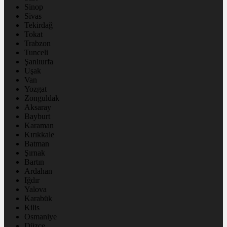
Sinop
Sivas
Tekirdağ
Tokat
Trabzon
Tunceli
Şanlıurfa
Uşak
Van
Yozgat
Zonguldak
Aksaray
Bayburt
Karaman
Kırıkkale
Batman
Şırnak
Bartın
Ardahan
Iğdır
Yalova
Karabük
Kilis
Osmaniye
Düzce