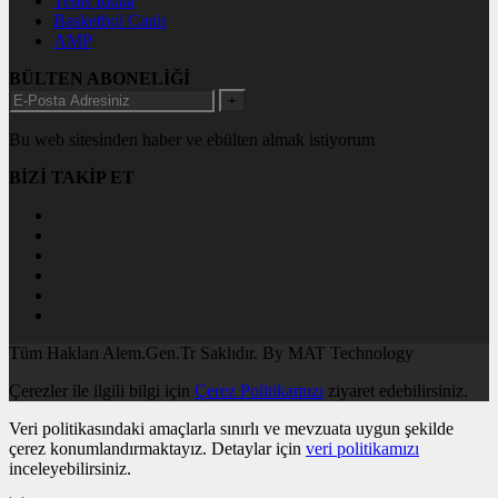
Tenis İddaa
Basketbol Canlı
AMP
BÜLTEN ABONELİĞİ
+
Bu web sitesinden haber ve ebülten almak istiyorum
BİZİ TAKİP ET
Tüm Hakları Alem.Gen.Tr Saklıdır. By MAT Technology
Çerezler ile ilgili bilgi için
Çerez Politikamızı
ziyaret edebilirsiniz.
Veri politikasındaki amaçlarla sınırlı ve mevzuata uygun şekilde
çerez konumlandırmaktayız. Detaylar için
veri politikamızı
inceleyebilirsiniz.