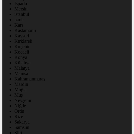
Isparta
Mersin
istanbul
izmir
Kars
Kastamonu
Kayseri
Kırklareli
Kırşehir
Kocaeli
Konya
Kütahya
Malatya
Manisa
Kahramanmaraş
Mardin
Muğla
Muş
Nevşehir
Niğde
Ordu
Rize
Sakarya
Samsun
Siirt