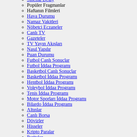
Popüler Fragmanlar
Haftanın Filmleri
Hava Durumu
Namaz Vakitleri
Nöbetçi Eczaneler
Canlı TV
Gazeteler
TV Yayın Akışları
Nasıl Yapılır
Puan Durumu
Futbol Canlı Sonuçlar
Futbol İddaa Programı
Basketbol Canlı Sonuçlar
Basketbol İddaa Programı
Hentbol İddaa Programı
Voleybol İddaa Programı
Tenis İddaa Programı
Motor Sporları İddaa Programı
Bilardo İddaa Programı
Altınlar
Canlı Borsa
Dövizler
Hisseler
Kripto Paralar