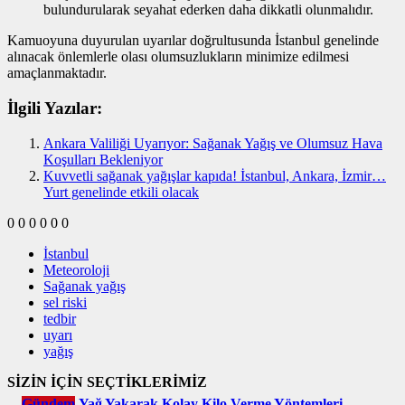
bulundurularak seyahat ederken daha dikkatli olunmalıdır.
Kamuoyuna duyurulan uyarılar doğrultusunda İstanbul genelinde
alınacak önlemlerle olası olumsuzlukların minimize edilmesi
amaçlanmaktadır.
İlgili Yazılar:
Ankara Valiliği Uyarıyor: Sağanak Yağış ve Olumsuz Hava
Koşulları Bekleniyor
Kuvvetli sağanak yağışlar kapıda! İstanbul, Ankara, İzmir…
Yurt genelinde etkili olacak
0
0
0
0
0
0
İstanbul
Meteoroloji
Sağanak yağış
sel riski
tedbir
uyarı
yağış
SİZİN İÇİN SEÇTİKLERİMİZ
Gündem
Yağ Yakarak Kolay Kilo Verme Yöntemleri