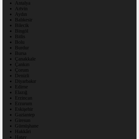
Antalya
Artvin
Aydın
Balıkesir
Bilecik
Bingöl
Bitlis
Bolu
Burdur
Bursa
Çanakkale
Çankırı
Çorum
Denizli
Diyarbakır
Edirne
Elazığ
Erzincan
Erzurum
Eskişehir
Gaziantep
Giresun
Gümüşhane
Hakkâri
Hatay