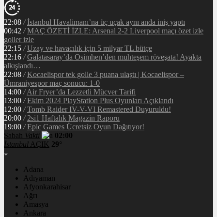
22:08
/
İstanbul Havalimanı’na üç uçak aynı anda iniş yaptı
00:42
/
MAÇ ÖZETİ İZLE: Arsenal 2-2 Liverpool maçı özet izle
goller izle
22:15
/
Uzay ve havacılık için 5 milyar TL bütçe
22:16
/
Galatasaray’da Osimhen’den muhteşem röveşata! Ayakta
alkışlandı…
22:08
/
Kocaelispor tek golle 3 puana ulaştı | Kocaelispor –
Ümraniyespor maç sonucu: 1-0
14:00
/
Air Fryer’da Lezzetli Mücver Tarifi
13:00
/
Ekim 2024 PlayStation Plus Oyunları Açıklandı
12:00
/
Tomb Raider IV-V-VI Remastered Duyuruldu!
20:00
/
2si1 Haftalık Magazin Raporu
19:00
/
Epic Games Ücretsiz Oyun Dağıtıyor!
Sabah
Vakti
02:00
İstanbul
AÇIK
29°
Adana
Adıyaman
Afyonkarahisar
Ağrı
Amasya
Ankara