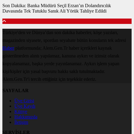
Son Dakika: Banka Müdürü Seçil Erzan’ın Dolandırıcılık
Davasında Tek Tutuklu Sanık Ali Yörük Tahliye Edildi
Türkiye'den ve Dünya’dan son dakika haberler, köşe yazıları,
magazinden siyasete, spordan seyahate bütün konuların tek adresi
Haber
platformunda; Alem.Gen.Tr haber içerikleri kaynak
gösterilmeden alıntı yapılamaz, kanuna aykırı ve izinsiz olarak
kopyalanamaz, başka yerde yayınlanamaz. Aykırı işlem yapan
kişi/kişiler için yasal başvuru hakkı saklı tutulmaktadır.
Alem.Gen.Tr'i tercih ettiğiniz için teşekkür ederiz.
SAYFALAR
Üye Girişi
Üye Kaydı
Künye
Hakkımızda
İletişim
SERVİSLER