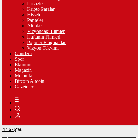
4.341,35
%2,39
Dövizler
Kripto Paralar
BİST100
Hisseler
Pariteler
13.779,39
%-0,14
Altınlar
Vizyondaki Filmler
BİTCOİN
Haftanın Filmleri
Popüler Fragmanlar
3102155
฿
%0.2
Vizyon Takvimi
Gündem
LİTECOİN
Spor
Ekonomi
2184.83
Ł
%0.6
Magazin
Memurlar
ETHEREUM
Bitcoin Altcoin
Gazeteler
91647
Ξ
%0.5
RİPPLE
49.93
%1.9
TETHER
47.67
$
%0