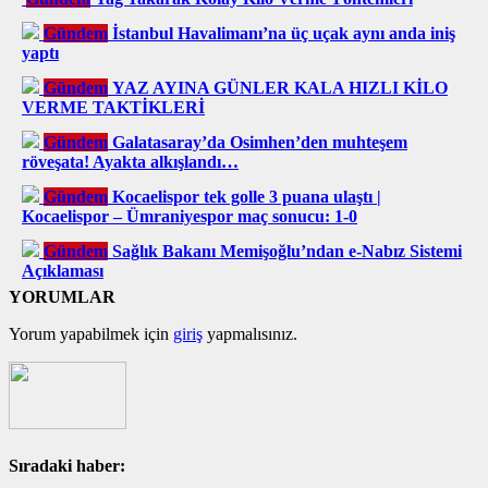
Gündem
İstanbul Havalimanı’na üç uçak aynı anda iniş
yaptı
Gündem
YAZ AYINA GÜNLER KALA HIZLI KİLO
VERME TAKTİKLERİ
Gündem
Galatasaray’da Osimhen’den muhteşem
röveşata! Ayakta alkışlandı…
Gündem
Kocaelispor tek golle 3 puana ulaştı |
Kocaelispor – Ümraniyespor maç sonucu: 1-0
Gündem
Sağlık Bakanı Memişoğlu’ndan e-Nabız Sistemi
Açıklaması
YORUMLAR
Yorum yapabilmek için
giriş
yapmalısınız.
Sıradaki haber: