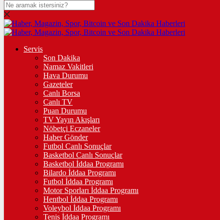
DOLAR
47,7436
$
% 0.18
EURO
Servis
Son Dakika
55,2510
€
% 0.32
Namaz Vakitleri
STERLİN
Hava Durumu
Gazeteler
64,4811
£
% 0.38
Canlı Borsa
Canlı TV
GRAM ALTIN
Puan Durumu
TV Yayın Akışları
6.660,55
%2,59
Nöbetçi Eczaneler
Haber Gönder
ÇEYREK ALTIN
Futbol Canlı Sonuçlar
Basketbol Canlı Sonuçlar
10.903,00
%2,54
Basketbol İddaa Programı
Bilardo İddaa Programı
TAM ALTIN
Futbol İddaa Programı
Motor Sporları İddaa Programı
43.427,00
%2,54
Hentbol İddaa Programı
Voleybol İddaa Programı
ONS
Tenis İddaa Programı