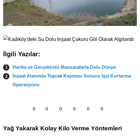
İlgili Yazılar:
Harika ve Gerçeküstü Manzaralarla Dolu Dünya
İnşaat Alanında Toprak Kayması Sonucu İşçi Kurtarma
Operasyonu
0
0
0
0
0
0
Yağ Yakarak Kolay Kilo Verme Yöntemleri