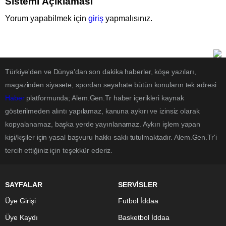
Sistemi Açıklaması
Yorum yapabilmek için
giriş
yapmalısınız.
Türkiye'den ve Dünya’dan son dakika haberler, köşe yazıları,
magazinden siyasete, spordan seyahate bütün konuların tek adresi
Haber
platformunda; Alem.Gen.Tr haber içerikleri kaynak
gösterilmeden alıntı yapılamaz, kanuna aykırı ve izinsiz olarak
kopyalanamaz, başka yerde yayınlanamaz. Aykırı işlem yapan
kişi/kişiler için yasal başvuru hakkı saklı tutulmaktadır. Alem.Gen.Tr'i
tercih ettiğiniz için teşekkür ederiz.
SAYFALAR
SERVİSLER
Üye Girişi
Futbol İddaa
Üye Kaydı
Basketbol İddaa