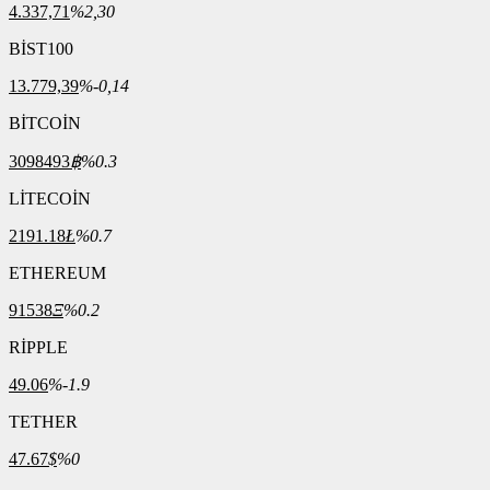
4.337,71
%2,30
BİST100
13.779,39
%-0,14
BİTCOİN
3098493
฿
%0.3
LİTECOİN
2191.18
Ł
%0.7
ETHEREUM
91538
Ξ
%0.2
RİPPLE
49.06
%-1.9
TETHER
47.67
$
%0