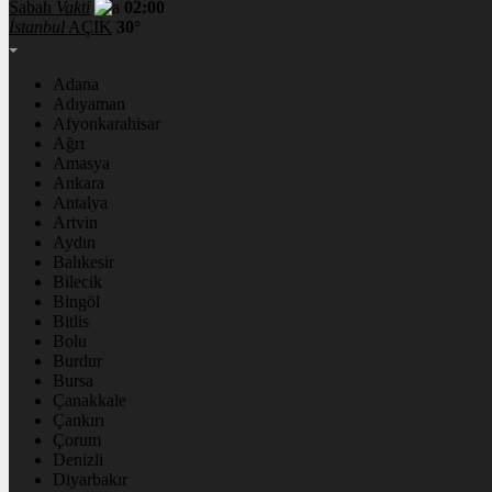
Sabah
Vakti
02:00
İstanbul
AÇIK
30°
Adana
Adıyaman
Afyonkarahisar
Ağrı
Amasya
Ankara
Antalya
Artvin
Aydın
Balıkesir
Bilecik
Bingöl
Bitlis
Bolu
Burdur
Bursa
Çanakkale
Çankırı
Çorum
Denizli
Diyarbakır