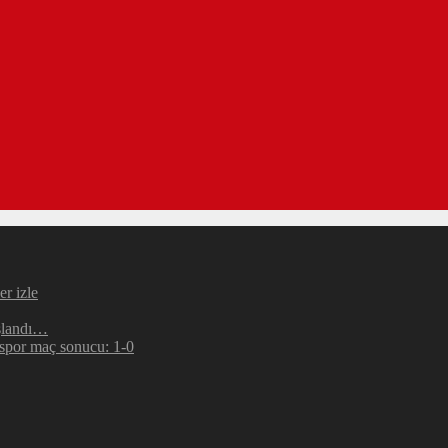
r izle
şlandı…
espor maç sonucu: 1-0