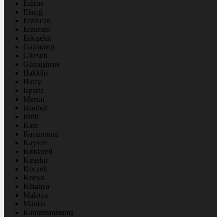
Edirne
Elazığ
Erzincan
Erzurum
Eskişehir
Gaziantep
Giresun
Gümüşhane
Hakkâri
Hatay
Isparta
Mersin
istanbul
izmir
Kars
Kastamonu
Kayseri
Kırklareli
Kırşehir
Kocaeli
Konya
Kütahya
Malatya
Manisa
Kahramanmaraş