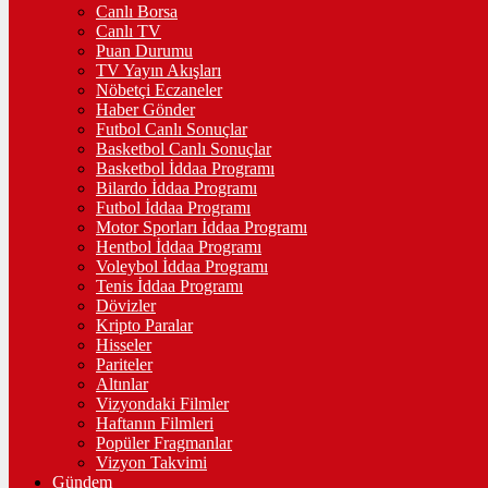
Canlı Borsa
Canlı TV
Puan Durumu
TV Yayın Akışları
Nöbetçi Eczaneler
Haber Gönder
Futbol Canlı Sonuçlar
Basketbol Canlı Sonuçlar
Basketbol İddaa Programı
Bilardo İddaa Programı
Futbol İddaa Programı
Motor Sporları İddaa Programı
Hentbol İddaa Programı
Voleybol İddaa Programı
Tenis İddaa Programı
Dövizler
Kripto Paralar
Hisseler
Pariteler
Altınlar
Vizyondaki Filmler
Haftanın Filmleri
Popüler Fragmanlar
Vizyon Takvimi
Gündem