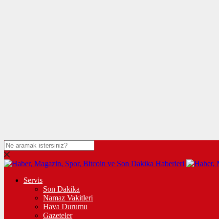
Servis
Son Dakika
Namaz Vakitleri
Hava Durumu
Gazeteler