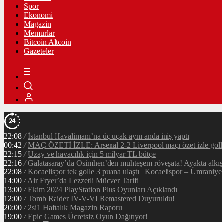
Spor
Ekonomi
Magazin
Memurlar
Bitcoin Altcoin
Gazeteler
22:08
/
İstanbul Havalimanı’na üç uçak aynı anda iniş yaptı
00:42
/
MAÇ ÖZETİ İZLE: Arsenal 2-2 Liverpool maçı özet izle golle
22:15
/
Uzay ve havacılık için 5 milyar TL bütçe
22:16
/
Galatasaray’da Osimhen’den muhteşem röveşata! Ayakta alkı
22:08
/
Kocaelispor tek golle 3 puana ulaştı | Kocaelispor – Ümraniy
14:00
/
Air Fryer’da Lezzetli Mücver Tarifi
13:00
/
Ekim 2024 PlayStation Plus Oyunları Açıklandı
12:00
/
Tomb Raider IV-V-VI Remastered Duyuruldu!
20:00
/
2si1 Haftalık Magazin Raporu
19:00
/
Epic Games Ücretsiz Oyun Dağıtıyor!