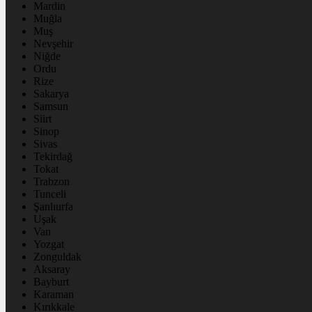
Mardin
Muğla
Muş
Nevşehir
Niğde
Ordu
Rize
Sakarya
Samsun
Siirt
Sinop
Sivas
Tekirdağ
Tokat
Trabzon
Tunceli
Şanlıurfa
Uşak
Van
Yozgat
Zonguldak
Aksaray
Bayburt
Karaman
Kırıkkale