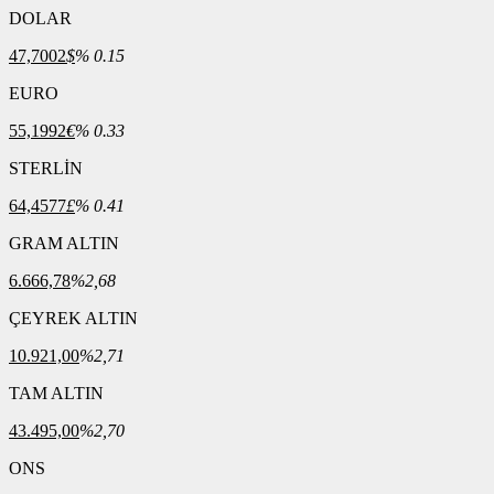
DOLAR
47,7002
$
% 0.15
EURO
55,1992
€
% 0.33
STERLİN
64,4577
£
% 0.41
GRAM ALTIN
6.666,78
%2,68
ÇEYREK ALTIN
10.921,00
%2,71
TAM ALTIN
43.495,00
%2,70
ONS