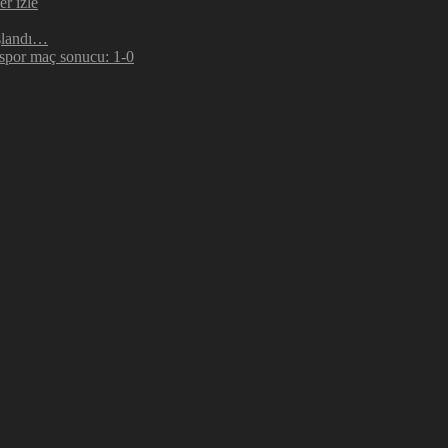
r izle
şlandı…
espor maç sonucu: 1-0