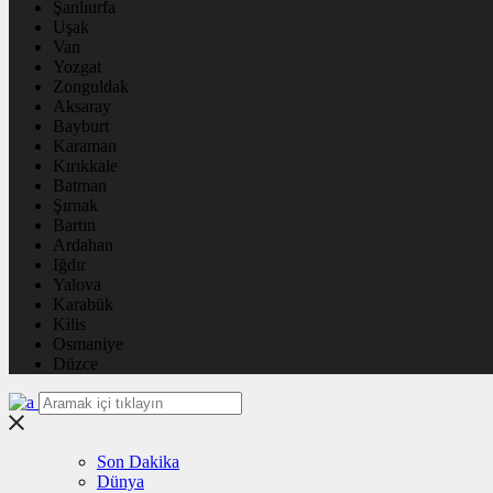
Şanlıurfa
Uşak
Van
Yozgat
Zonguldak
Aksaray
Bayburt
Karaman
Kırıkkale
Batman
Şırnak
Bartın
Ardahan
Iğdır
Yalova
Karabük
Kilis
Osmaniye
Düzce
Son Dakika
Dünya