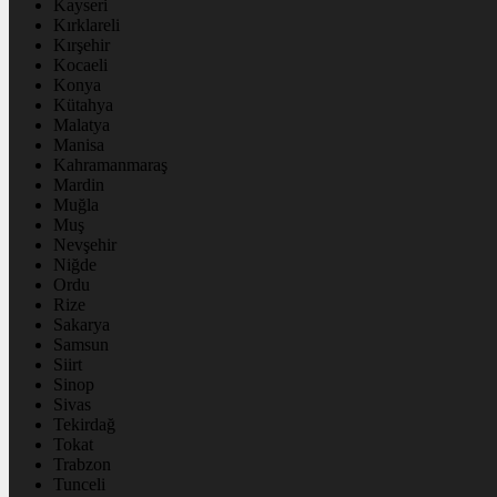
Kayseri
Kırklareli
Kırşehir
Kocaeli
Konya
Kütahya
Malatya
Manisa
Kahramanmaraş
Mardin
Muğla
Muş
Nevşehir
Niğde
Ordu
Rize
Sakarya
Samsun
Siirt
Sinop
Sivas
Tekirdağ
Tokat
Trabzon
Tunceli