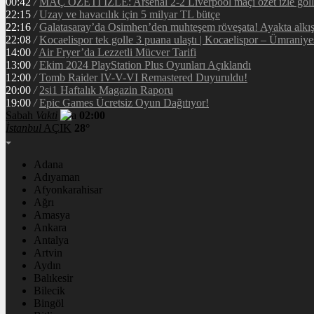
00:42
/
MAÇ ÖZETİ İZLE: Arsenal 2-2 Liverpool maçı özet izle golle
22:15
/
Uzay ve havacılık için 5 milyar TL bütçe
22:16
/
Galatasaray’da Osimhen’den muhteşem röveşata! Ayakta alkı
22:08
/
Kocaelispor tek golle 3 puana ulaştı | Kocaelispor – Ümraniy
14:00
/
Air Fryer’da Lezzetli Mücver Tarifi
13:00
/
Ekim 2024 PlayStation Plus Oyunları Açıklandı
12:00
/
Tomb Raider IV-V-VI Remastered Duyuruldu!
20:00
/
2si1 Haftalık Magazin Raporu
19:00
/
Epic Games Ücretsiz Oyun Dağıtıyor!
Sabah
Vakti
02:00
İstanbul
AÇIK
28°
Adana
Adıyaman
Afyonkarahisar
Ağrı
Amasya
Ankara
Antalya
Artvin
Aydın
Balıkesir
Bilecik
Bingöl