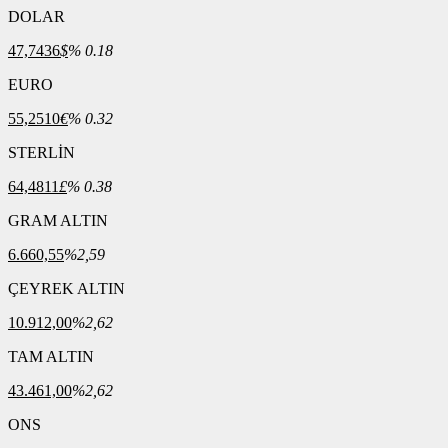
DOLAR
47,7436
$
% 0.18
EURO
55,2510
€
% 0.32
STERLİN
64,4811
£
% 0.38
GRAM ALTIN
6.660,55
%2,59
ÇEYREK ALTIN
10.912,00
%2,62
TAM ALTIN
43.461,00
%2,62
ONS