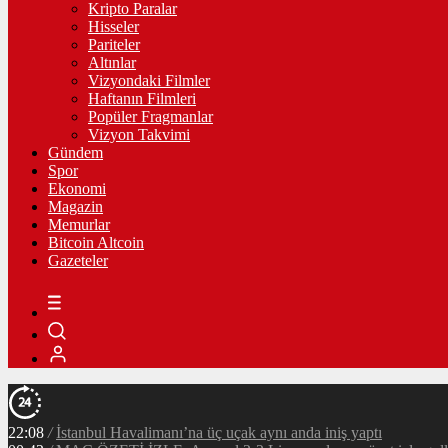
Kripto Paralar
Hisseler
Pariteler
Altınlar
Vizyondaki Filmler
Haftanın Filmleri
Popüler Fragmanlar
Vizyon Takvimi
Gündem
Spor
Ekonomi
Magazin
Memurlar
Bitcoin Altcoin
Gazeteler
22:08
/
İstanbul Havalimanı’na üç uçak aynı anda iniş yaptı