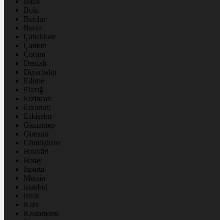
Bitlis
Bolu
Burdur
Bursa
Çanakkale
Çankırı
Çorum
Denizli
Diyarbakır
Edirne
Elazığ
Erzincan
Erzurum
Eskişehir
Gaziantep
Giresun
Gümüşhane
Hakkâri
Hatay
Isparta
Mersin
istanbul
izmir
Kars
Kastamonu