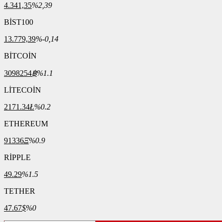
4.341,35
%2,39
BİST100
13.779,39
%-0,14
BİTCOİN
3098254
฿
%1.1
LİTECOİN
2171.34
Ł
%0.2
ETHEREUM
91336
Ξ
%0.9
RİPPLE
49.29
%1.5
TETHER
47.67
$
%0