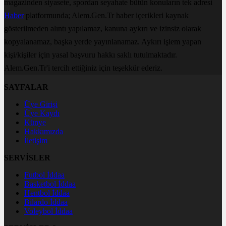
magazinden siyasete, spordan seyahate bütün konuların tek adresi
Haber
platformunda; Alem.Gen.Tr haber içerikleri kaynak
gösterilmeden alıntı yapılamaz, kanuna aykırı ve izinsiz olarak
kopyalanamaz, başka yerde yayınlanamaz. Aykırı işlem yapan
kişi/kişiler için yasal başvuru hakkı saklı tutulmaktadır.
Alem.Gen.Tr'i tercih ettiğiniz için teşekkür ederiz.
SAYFALAR
Üye Girişi
Üye Kaydı
Künye
Hakkımızda
İletişim
SERVİSLER
Futbol İddaa
Basketbol İddaa
Hentbol İddaa
Bilardo İddaa
Voleybol İddaa