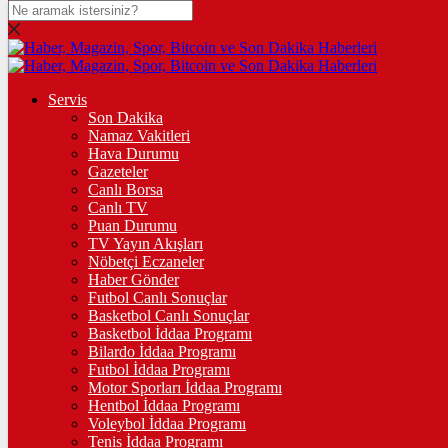
DOLAR
47,7436
$
% 0.18
Servis
Son Dakika
EURO
Namaz Vakitleri
Hava Durumu
55,2510
€
% 0.32
Gazeteler
Canlı Borsa
Canlı TV
Puan Durumu
TV Yayın Akışları
STERLİN
Nöbetçi Eczaneler
Haber Gönder
64,4811
£
% 0.38
Futbol Canlı Sonuçlar
Basketbol Canlı Sonuçlar
Basketbol İddaa Programı
Bilardo İddaa Programı
Futbol İddaa Programı
GRAM ALTIN
Motor Sporları İddaa Programı
6.660,55
%2,59
Hentbol İddaa Programı
Voleybol İddaa Programı
Tenis İddaa Programı