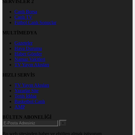
SERVİSLER 2
Canlı Borsa
Canlı TV
Futbol Canlı Sonuçlar
MULTİMEDYA
Gazeteler
Hava Durumu
Haber Gönder
Namaz Vakitleri
TV Yayın Akışları
HIZLI SERVİS
TV Yayın Akışları
Yazarlar Site
Tenis İddaa
Basketbol Canlı
AMP
BÜLTEN ABONELİĞİ
+
Bu web sitesinden haber ve ebülten almak istiyorum