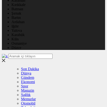
Karaman
Kırıkkale
Batman
Şırnak
Bartın
Ardahan
Iğdır
Yalova
Karabük
Kilis
Osmaniye
Düzce
Son Dakika
Dünya
Gündem
Ekonomi
Spor
Magazin
Sağlık
Memurlar
Otomobil