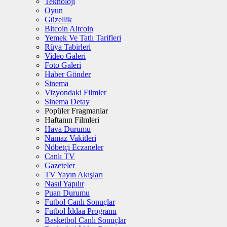
Teknoloji
Oyun
Güzellik
Bitcoin Altcoin
Yemek Ve Tatlı Tarifleri
Rüya Tabirleri
Video Galeri
Foto Galeri
Haber Gönder
Sinema
Vizyondaki Filmler
Sinema Detay
Popüler Fragmanlar
Haftanın Filmleri
Hava Durumu
Namaz Vakitleri
Nöbetçi Eczaneler
Canlı TV
Gazeteler
TV Yayın Akışları
Nasıl Yapılır
Puan Durumu
Futbol Canlı Sonuçlar
Futbol İddaa Programı
Basketbol Canlı Sonuçlar