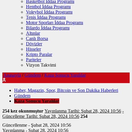
Basketbol İddaa Programı
Hentbol İddaa Programı
Voleybol İddaa Programı
Tenis İddaa Programı
Motor Sporları İddaa Programı
Bilardo İddaa Programı
Altınlar
Canlı Borsa
Dövizler
Hisseler
Kripto Paralar
Pariteler
Vizyon Takvimi
Anasayfa
/
Gündem
/
Kaza Sonucu Yaralılar
Haber, Magazin, Spor, Bitcoin ve Son Dakika Haberleri
Gündem
Kaza Sonucu Yaralılar
254 kez okunmuştur
Yayınlanma Tarihi: Şubat 28, 2024 10:56
-
Güncelleme Tarihi: Şubat 28, 2024 10:56
254
Güncellenme - Şubat 28, 2024 10:56
Yayınlanma - Şubat 28, 2024 10:56