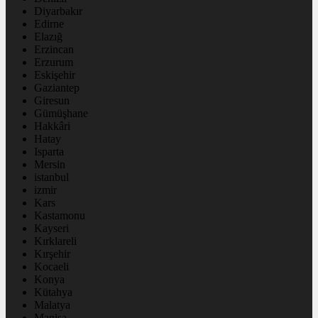
Diyarbakır
Edirne
Elazığ
Erzincan
Erzurum
Eskişehir
Gaziantep
Giresun
Gümüşhane
Hakkâri
Hatay
Isparta
Mersin
istanbul
izmir
Kars
Kastamonu
Kayseri
Kırklareli
Kırşehir
Kocaeli
Konya
Kütahya
Malatya
Manisa