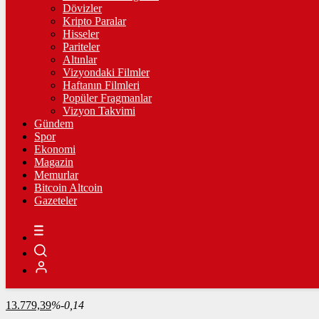
Dövizler
Kripto Paralar
ÇEYREK ALTIN
Hisseler
Pariteler
10.906,00
%2,57
Altınlar
Vizyondaki Filmler
Haftanın Filmleri
Popüler Fragmanlar
Vizyon Takvimi
TAM ALTIN
Gündem
Spor
43.437,00
%2,56
Ekonomi
Magazin
Memurlar
Bitcoin Altcoin
ONS
Gazeteler
4.341,35
%2,39
BİST100
13.779,39
%-0,14