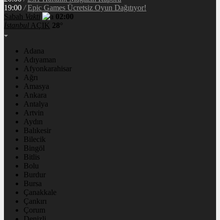
19:00
/
Epic Games Ücretsiz Oyun Dağıtıyor!
Sabah
Vakti
02:00
İstanbul
AÇIK
28°
Adana
Adıyaman
Afyonkarahisar
Ağrı
Amasya
Ankara
Antalya
Artvin
Aydın
Balıkesir
Bilecik
Bingöl
Bitlis
Bolu
Burdur
Bursa
Çanakkale
Çankırı
Çorum
Denizli