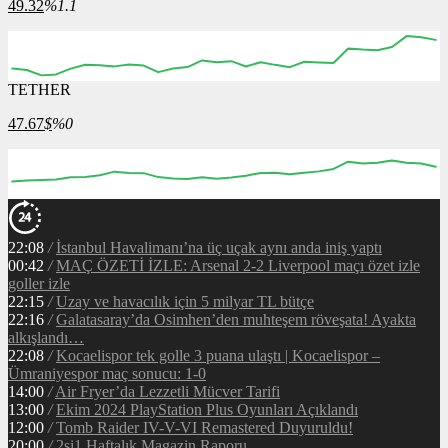
49.32
%1.1
TETHER
47.67
$
%0
22:08
/
İstanbul Havalimanı’na üç uçak aynı anda iniş yaptı
00:42
/
MAÇ ÖZETİ İZLE: Arsenal 2-2 Liverpool maçı özet izle
goller izle
22:15
/
Uzay ve havacılık için 5 milyar TL bütçe
22:16
/
Galatasaray’da Osimhen’den muhteşem röveşata! Ayakta
alkışlandı…
22:08
/
Kocaelispor tek golle 3 puana ulaştı | Kocaelispor –
Ümraniyespor maç sonucu: 1-0
14:00
/
Air Fryer’da Lezzetli Mücver Tarifi
13:00
/
Ekim 2024 PlayStation Plus Oyunları Açıklandı
12:00
/
Tomb Raider IV-V-VI Remastered Duyuruldu!
20:00
/
2si1 Haftalık Magazin Raporu