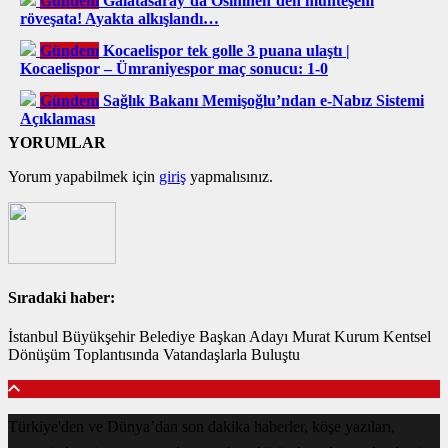
Gündem
Galatasaray’da Osimhen’den muhteşem
röveşata! Ayakta alkışlandı…
Gündem
Kocaelispor tek golle 3 puana ulaştı |
Kocaelispor – Ümraniyespor maç sonucu: 1-0
Gündem
Sağlık Bakanı Memişoğlu’ndan e-Nabız Sistemi
Açıklaması
YORUMLAR
Yorum yapabilmek için
giriş
yapmalısınız.
Sıradaki haber:
İstanbul Büyükşehir Belediye Başkan Adayı Murat Kurum Kentsel
Dönüşüm Toplantısında Vatandaşlarla Buluştu
Türkiye'den ve Dünya’dan son dakika haberler, köşe yazıları,