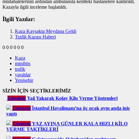
müdahalelerinin ardından ambulansla kentteki hastanelere kaldırıldı.
Kazayla ilgili inceleme başlatıldı.
İlgili Yazılar:
Kaza Kavşakta Meydana Geldi
Trafik Kazası Haberi
0
0
0
0
0
0
Kaza
minibüs
trafik
yaralılar
Yenişehir
SİZİN İÇİN SEÇTİKLERİMİZ
Gündem
Yağ Yakarak Kolay Kilo Verme Yöntemleri
Gündem
İstanbul Havalimanı’na üç uçak aynı anda iniş
yaptı
Gündem
YAZ AYINA GÜNLER KALA HIZLI KİLO
VERME TAKTİKLERİ