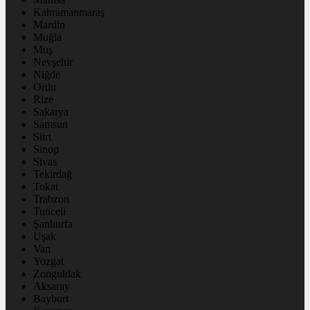
Kahramanmaraş
Mardin
Muğla
Muş
Nevşehir
Niğde
Ordu
Rize
Sakarya
Samsun
Siirt
Sinop
Sivas
Tekirdağ
Tokat
Trabzon
Tunceli
Şanlıurfa
Uşak
Van
Yozgat
Zonguldak
Aksaray
Bayburt