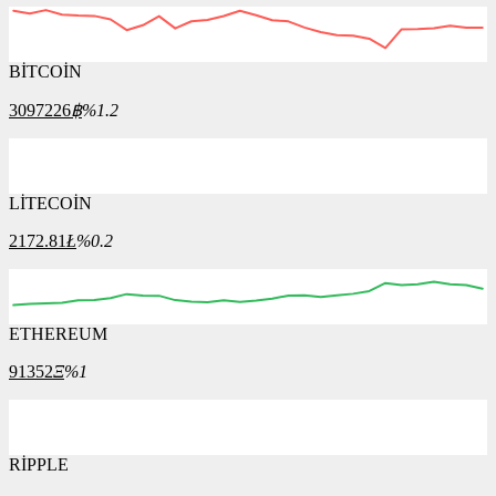
BİTCOİN
3097226
฿
%1.2
LİTECOİN
2172.81
Ł
%0.2
ETHEREUM
91352
Ξ
%1
RİPPLE