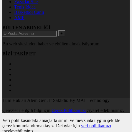
Yazarlar Site
Tenis İddaa
Basketbol Canlı
AMP
BÜLTEN ABONELİĞİ
+
Bu web sitesinden haber ve ebülten almak istiyorum
BİZİ TAKİP ET
Tüm Hakları Alem.Gen.Tr Saklıdır. By MAT Technology
Çerezler ile ilgili bilgi için
Çerez Politikamızı
ziyaret edebilirsiniz.
Veri politikasındaki amaçlarla sınırlı ve mevzuata uygun şekilde
çerez konumlandırmaktayız. Detaylar için
veri politikamızı
inceleyebilirsiniz.