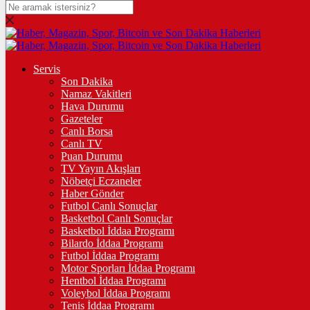
DOLAR
47,5982
$
% 0.06
EURO
Servis
Son Dakika
55,0473
€
% 0.06
Namaz Vakitleri
STERLİN
Hava Durumu
Gazeteler
64,1996
£
% 0.14
Canlı Borsa
Canlı TV
GRAM ALTIN
Puan Durumu
TV Yayın Akışları
6.548,99
%0,81
Nöbetçi Eczaneler
Haber Gönder
ÇEYREK ALTIN
Futbol Canlı Sonuçlar
Basketbol Canlı Sonuçlar
10.685,00
%1,14
Basketbol İddaa Programı
Bilardo İddaa Programı
TAM ALTIN
Futbol İddaa Programı
Motor Sporları İddaa Programı
42.557,00
%1,14
Hentbol İddaa Programı
Voleybol İddaa Programı
ONS
Tenis İddaa Programı