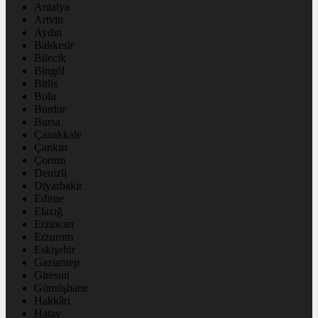
Antalya
Artvin
Aydın
Balıkesir
Bilecik
Bingöl
Bitlis
Bolu
Burdur
Bursa
Çanakkale
Çankırı
Çorum
Denizli
Diyarbakır
Edirne
Elazığ
Erzincan
Erzurum
Eskişehir
Gaziantep
Giresun
Gümüşhane
Hakkâri
Hatay