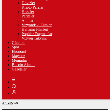
4.274,68
%0,64
Dövizler
Kripto Paralar
BİST100
Hisseler
Pariteler
13.784,39
%0,59
Altınlar
Vizyondaki Filmler
BİTCOİN
Haftanın Filmleri
Popüler Fragmanlar
3081034
฿
%1.2
Vizyon Takvimi
Gündem
LİTECOİN
Spor
Ekonomi
2139.27
Ł
%0.4
Magazin
Memurlar
ETHEREUM
Bitcoin Altcoin
Gazeteler
90731
Ξ
%2.3
RİPPLE
49.88
%-1.1
TETHER
47.54
$
%0