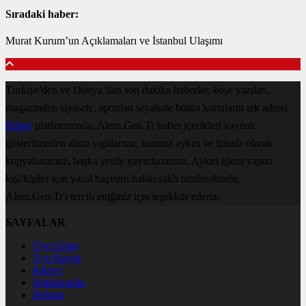
Sıradaki haber:
Murat Kurum’un Açıklamaları ve İstanbul Ulaşımı
Türkiye'den ve Dünya’dan son dakika haberler, köşe yazıları,
magazinden siyasete, spordan seyahate bütün konuların tek adresi
Haber
platformunda; Alem.Gen.Tr haber içerikleri kaynak
gösterilmeden alıntı yapılamaz, kanuna aykırı ve izinsiz olarak
kopyalanamaz, başka yerde yayınlanamaz. Aykırı işlem yapan
kişi/kişiler için yasal başvuru hakkı saklı tutulmaktadır.
Alem.Gen.Tr'i tercih ettiğiniz için teşekkür ederiz.
SAYFALAR
Üye Girişi
Üye Kaydı
Künye
Hakkımızda
İletişim