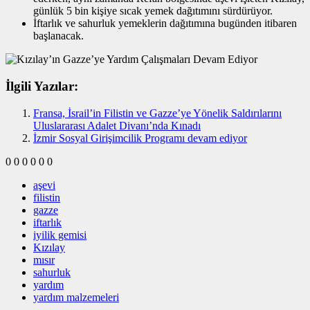
günlük 5 bin kişiye sıcak yemek dağıtımını sürdürüyor.
İftarlık ve sahurluk yemeklerin dağıtımına bugünden itibaren
başlanacak.
İlgili Yazılar:
Fransa, İsrail’in Filistin ve Gazze’ye Yönelik Saldırılarını
Uluslararası Adalet Divanı’nda Kınadı
İzmir Sosyal Girişimcilik Programı devam ediyor
0
0
0
0
0
0
aşevi
filistin
gazze
iftarlık
iyilik gemisi
Kızılay
mısır
sahurluk
yardım
yardım malzemeleri