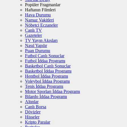
Popüler Fragmanlar
Haftanın Filmleri
Hava Durumu
Namaz Vakitleri
Nöbetçi Eczaneler
Canlı TV
Gazeteler
TV Yayın Akışları
Nasıl Yapılır
Puan Durumu
Futbol Canlı Sonuçlar
Futbol İddaa Programı
Basketbol Canlı Sonuçlar
Basketbol İddaa Programı
Hentbol İddaa Programı
Voleybol İddaa Programı
Tenis İddaa Programı
Motor Sporları İddaa Programı
Bilardo İddaa Programı
Altınlar
Canlı Borsa
Dövizler
Hisseler
Kripto Paralar