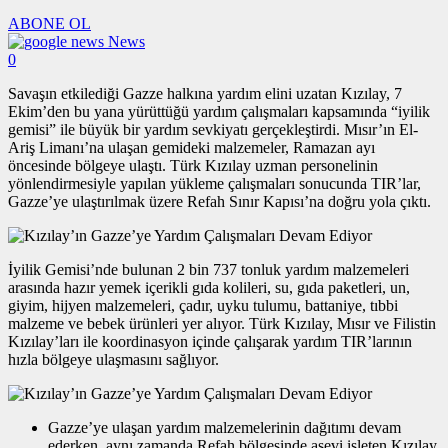
ABONE OL
News
0
Savaşın etkilediği Gazze halkına yardım elini uzatan Kızılay, 7
Ekim’den bu yana yürüttüğü yardım çalışmaları kapsamında “iyilik
gemisi” ile büyük bir yardım sevkiyatı gerçekleştirdi. Mısır’ın El-
Ariş Limanı’na ulaşan gemideki malzemeler, Ramazan ayı
öncesinde bölgeye ulaştı. Türk Kızılay uzman personelinin
yönlendirmesiyle yapılan yükleme çalışmaları sonucunda TIR’lar,
Gazze’ye ulaştırılmak üzere Refah Sınır Kapısı’na doğru yola çıktı.
İyilik Gemisi’nde bulunan 2 bin 737 tonluk yardım malzemeleri
arasında hazır yemek içerikli gıda kolileri, su, gıda paketleri, un,
giyim, hijyen malzemeleri, çadır, uyku tulumu, battaniye, tıbbi
malzeme ve bebek ürünleri yer alıyor. Türk Kızılay, Mısır ve Filistin
Kızılay’ları ile koordinasyon içinde çalışarak yardım TIR’larının
hızla bölgeye ulaşmasını sağlıyor.
Gazze’ye ulaşan yardım malzemelerinin dağıtımı devam
ederken, aynı zamanda Refah bölgesinde aşevi işleten Kızılay,