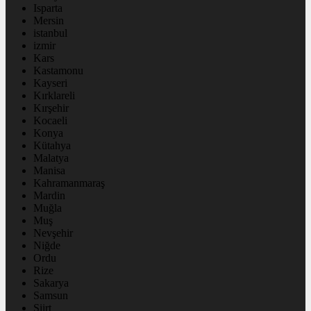
Isparta
Mersin
istanbul
izmir
Kars
Kastamonu
Kayseri
Kırklareli
Kırşehir
Kocaeli
Konya
Kütahya
Malatya
Manisa
Kahramanmaraş
Mardin
Muğla
Muş
Nevşehir
Niğde
Ordu
Rize
Sakarya
Samsun
Siirt