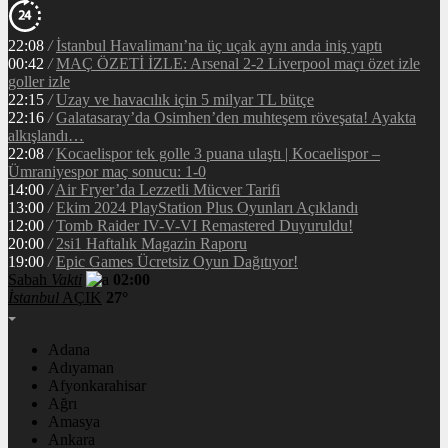
22:08
/
İstanbul Havalimanı’na üç uçak aynı anda iniş yaptı
00:42
/
MAÇ ÖZETİ İZLE: Arsenal 2-2 Liverpool maçı özet izle
goller izle
22:15
/
Uzay ve havacılık için 5 milyar TL bütçe
22:16
/
Galatasaray’da Osimhen’den muhteşem röveşata! Ayakta
alkışlandı…
22:08
/
Kocaelispor tek golle 3 puana ulaştı | Kocaelispor –
Ümraniyespor maç sonucu: 1-0
14:00
/
Air Fryer’da Lezzetli Mücver Tarifi
13:00
/
Ekim 2024 PlayStation Plus Oyunları Açıklandı
12:00
/
Tomb Raider IV-V-VI Remastered Duyuruldu!
20:00
/
2si1 Haftalık Magazin Raporu
19:00
/
Epic Games Ücretsiz Oyun Dağıtıyor!
Sabah
Vakti
02:00
İstanbul
AÇIK
27°
Adana
Adıyaman
Afyonkarahisar
Ağrı
Amasya
Ankara