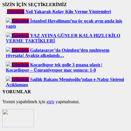
SİZİN İÇİN SEÇTİKLERİMİZ
Gündem
Yağ Yakarak Kolay Kilo Verme Yöntemleri
Gündem
İstanbul Havalimanı’na üç uçak aynı anda iniş
yaptı
Gündem
YAZ AYINA GÜNLER KALA HIZLI KİLO
VERME TAKTİKLERİ
Gündem
Galatasaray’da Osimhen’den muhteşem
röveşata! Ayakta alkışlandı…
Gündem
Kocaelispor tek golle 3 puana ulaştı |
Kocaelispor – Ümraniyespor maç sonucu: 1-0
Gündem
Sağlık Bakanı Memişoğlu’ndan e-Nabız Sistemi
Açıklaması
YORUMLAR
Yorum yapabilmek için
giriş
yapmalısınız.