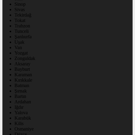
Sinop
Sivas
Tekirdağ
Tokat
Trabzon
Tunceli
Şanlıurfa
Uşak
Van
Yozgat
Zonguldak
Aksaray
Bayburt
Karaman
Kırıkkale
Batman
Şırnak
Bartın
Ardahan
Iğdır
Yalova
Karabük
Kilis
Osmaniye
Düzce