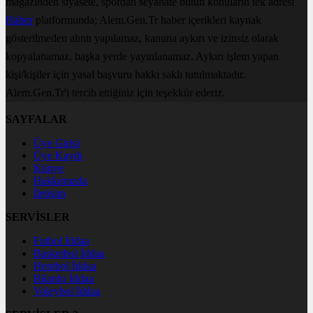
magazinden siyasete, spordan seyahate bütün konuların tek adresi
Haber
platformunda; Alem.Gen.Tr haber içerikleri kaynak
gösterilmeden alıntı yapılamaz, kanuna aykırı ve izinsiz olarak
kopyalanamaz, başka yerde yayınlanamaz. Aykırı işlem yapan
kişi/kişiler için yasal başvuru hakkı saklı tutulmaktadır.
Alem.Gen.Tr'i tercih ettiğiniz için teşekkür ederiz.
SAYFALAR
Üye Girişi
Üye Kaydı
Künye
Hakkımızda
İletişim
SERVİSLER
Futbol İddaa
Basketbol İddaa
Hentbol İddaa
Bilardo İddaa
Voleybol İddaa