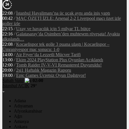
22:08
/
İstanbul Havalimanı’na üç uçak aynı anda iniş yaptı
00:42
/
MAÇ ÖZETİ İZLE: Arsenal 2-2 Liverpool maçı özet izle
goller izle
22:15
/
Uzay ve havacılık için 5 milyar TL bütçe
22:16
/
Galatasaray’da Osimhen’den muhteşem röveşata! Ayakta
alkışlandı…
22:08
/
Kocaelispor tek golle 3 puana ulaştı | Kocaelispor –
Ümraniyespor maç sonucu: 1-0
14:00
/
Air Fryer’da Lezzetli Mücver Tarifi
13:00
/
Ekim 2024 PlayStation Plus Oyunları Açıklandı
12:00
/
Tomb Raider IV-V-VI Remastered Duyuruldu!
20:00
/
2si1 Haftalık Magazin Raporu
19:00
/
Epic Games Ücretsiz Oyun Dağıtıyor!
Sabah
Vakti
02:00
İstanbul
AÇIK
29°
Adana
Adıyaman
Afyonkarahisar
Ağrı
Amasya
Ankara