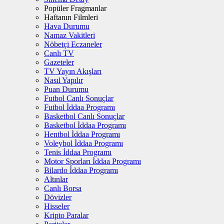
Popüler Fragmanlar
Haftanın Filmleri
Hava Durumu
Namaz Vakitleri
Nöbetçi Eczaneler
Canlı TV
Gazeteler
TV Yayın Akışları
Nasıl Yapılır
Puan Durumu
Futbol Canlı Sonuçlar
Futbol İddaa Programı
Basketbol Canlı Sonuçlar
Basketbol İddaa Programı
Hentbol İddaa Programı
Voleybol İddaa Programı
Tenis İddaa Programı
Motor Sporları İddaa Programı
Bilardo İddaa Programı
Altınlar
Canlı Borsa
Dövizler
Hisseler
Kripto Paralar