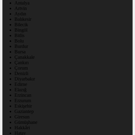
Antalya
Artvin
Aydın
Balıkesir
Bilecik
Bingöl
Bitlis
Bolu
Burdur
Bursa
Çanakkale
Çankırı
Çorum
Denizli
Diyarbakır
Edirne
Elazığ
Erzincan
Erzurum
Eskişehir
Gaziantep
Giresun
Gümüşhane
Hakkâri
Hatay