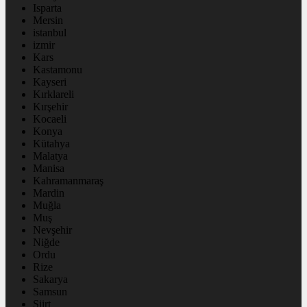
Isparta
Mersin
istanbul
izmir
Kars
Kastamonu
Kayseri
Kırklareli
Kırşehir
Kocaeli
Konya
Kütahya
Malatya
Manisa
Kahramanmaraş
Mardin
Muğla
Muş
Nevşehir
Niğde
Ordu
Rize
Sakarya
Samsun
Siirt