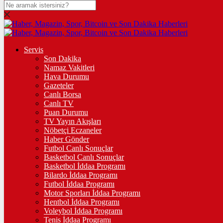
DOLAR
47,5973
$
% 0.06
EURO
Servis
Son Dakika
54,9530
€
% -0.14
Namaz Vakitleri
STERLİN
Hava Durumu
Gazeteler
64,2080
£
% 0.12
Canlı Borsa
Canlı TV
GRAM ALTIN
Puan Durumu
TV Yayın Akışları
6.477,62
%-0,28
Nöbetçi Eczaneler
Haber Gönder
ÇEYREK ALTIN
Futbol Canlı Sonuçlar
Basketbol Canlı Sonuçlar
10.599,00
%0,32
Basketbol İddaa Programı
Bilardo İddaa Programı
TAM ALTIN
Futbol İddaa Programı
Motor Sporları İddaa Programı
42.216,00
%0,33
Hentbol İddaa Programı
Voleybol İddaa Programı
ONS
Tenis İddaa Programı