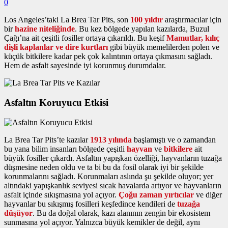
0
Los Angeles’taki La Brea Tar Pits, son
100 yıldır
araştırmacılar için
bir
hazine niteliğinde
. Bu kez bölgede yapılan kazılarda, Buzul
Çağı’na ait çeşitli fosiller ortaya çıkarıldı. Bu keşif
Mamutlar, kılıç
dişli kaplanlar ve dire kurtları
gibi büyük memelilerden polen ve
küçük bitkilere kadar pek çok kalıntının ortaya çıkmasını sağladı.
Hem de asfalt sayesinde iyi korunmuş durumdalar.
Asfaltın Koruyucu Etkisi
La Brea Tar Pits’te kazılar
1913 yılında
başlamıştı ve o zamandan
bu yana bilim insanları bölgede çeşitli
hayvan
ve
bitkilere
ait
büyük fosiller çıkardı. Asfaltın yapışkan özelliği, hayvanların tuzağa
düşmesine neden oldu ve ta bi bu da fosil olarak iyi bir şekilde
korunmalarını sağladı. Korunmaları aslında şu şekilde oluyor; yer
altındaki yapışkanlık seviyesi sıcak havalarda artıyor ve hayvanların
asfalt içinde sıkışmasına yol açıyor.
Çoğu zaman yırtıcılar
ve diğer
hayvanlar bu sıkışmış fosilleri keşfedince kendileri de
tuzağa
düşüyor
. Bu da doğal olarak, kazı alanının zengin bir ekosistem
sunmasına yol açıyor. Yalnızca büyük kemikler de değil, aynı