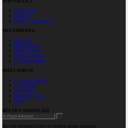
SERVİSLER 2
Canlı Borsa
Canlı TV
Futbol Canlı Sonuçlar
MULTİMEDYA
Gazeteler
Hava Durumu
Haber Gönder
Namaz Vakitleri
TV Yayın Akışları
HIZLI SERVİS
TV Yayın Akışları
Yazarlar Site
Tenis İddaa
Basketbol Canlı
AMP
BÜLTEN ABONELİĞİ
+
Bu web sitesinden haber ve ebülten almak istiyorum