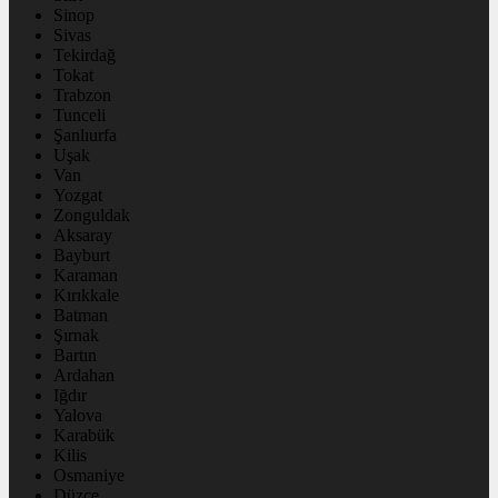
Sinop
Sivas
Tekirdağ
Tokat
Trabzon
Tunceli
Şanlıurfa
Uşak
Van
Yozgat
Zonguldak
Aksaray
Bayburt
Karaman
Kırıkkale
Batman
Şırnak
Bartın
Ardahan
Iğdır
Yalova
Karabük
Kilis
Osmaniye
Düzce