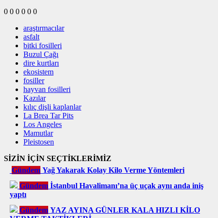
0
0
0
0
0
0
araştırmacılar
asfalt
bitki fosilleri
Buzul Çağı
dire kurtları
ekosistem
fosiller
hayvan fosilleri
Kazılar
kılıç dişli kaplanlar
La Brea Tar Pits
Los Angeles
Mamutlar
Pleistosen
SİZİN İÇİN SEÇTİKLERİMİZ
Gündem
Yağ Yakarak Kolay Kilo Verme Yöntemleri
Gündem
İstanbul Havalimanı’na üç uçak aynı anda iniş
yaptı
Gündem
YAZ AYINA GÜNLER KALA HIZLI KİLO