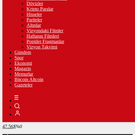
4.228,34
%-0,45
Dövizler
Kripto Paralar
BİST100
Hisseler
Pariteler
13.798,82
%0,70
Altınlar
Vizyondaki Filmler
BİTCOİN
Haftanın Filmleri
Popüler Fragmanlar
3075145
฿
%0.2
Vizyon Takvimi
Gündem
LİTECOİN
Spor
Ekonomi
2175.98
Ł
%1.1
Magazin
Memurlar
ETHEREUM
Bitcoin Altcoin
Gazeteler
90951
Ξ
%1.8
RİPPLE
49.71
%-1.5
TETHER
47.56
$
%0