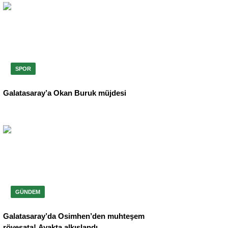
SPOR
Galatasaray’a Okan Buruk müjdesi
GÜNDEM
Galatasaray’da Osimhen’den muhteşem
röveşata! Ayakta alkışlandı…