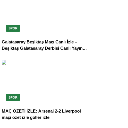
SPOR
Galatasaray Beşiktaş Maçı Canlı İzle –
Beşiktaş Galatasaray Derbisi Canlı Yayın |
GS BJK maçı beIN Sports 1 ve TOD
şifresiz canlı izleme linki canlı anlatım
SPOR
MAÇ ÖZETİ İZLE: Arsenal 2-2 Liverpool
maçı özet izle goller izle