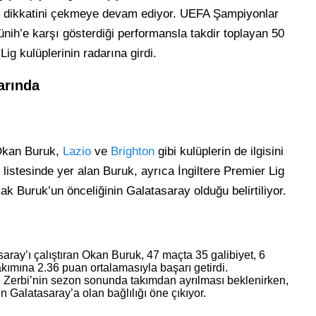
n dikkatini çekmeye devam ediyor. UEFA Şampiyonlar
ih’e karşı gösterdiği performansla takdir toplayan 50
ig kulüplerinin radarına girdi.
darında
 Okan Buruk,
Lazio
ve
Brighton
gibi kulüplerin de ilgisini
ş listesinde yer alan Buruk, ayrıca İngiltere Premier Lig
cak Buruk’un önceliğinin Galatasaray olduğu belirtiliyor.
ray’ı çalıştıran Okan Buruk, 47 maçta 35 galibiyet, 6
kımına 2.36 puan ortalamasıyla başarı getirdi.
 Zerbi’nin sezon sonunda takımdan ayrılması beklenirken,
n Galatasaray’a olan bağlılığı öne çıkıyor.