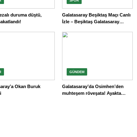
R
SPOR
ezalı duruma düştü,
Galatasaray Beşiktaş Maçı Canlı
akatlandı!
İzle – Beşiktaş Galatasaray
Derbisi Canlı Yayın | GS BJK
maçı beIN Sports 1 ve TOD
şifresiz canlı izleme linki canlı
anlatım
R
GÜNDEM
saray’a Okan Buruk
Galatasaray’da Osimhen’den
i
muhteşem röveşata! Ayakta
alkışlandı…