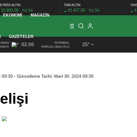
EYREK ALTIN
TAM ALTIN
ON
10.903,00
43.427,00
4
%2,54
%2,54
EKONOMI
MAGAZIN
N
GAZETELER
SABAH
İSTANBUL
02:00
25°
VAKTI
PARÇALI BULUTLU
4 09:30
- Güncelleme Tarihi: Mart 30, 2024 09:30
lişi