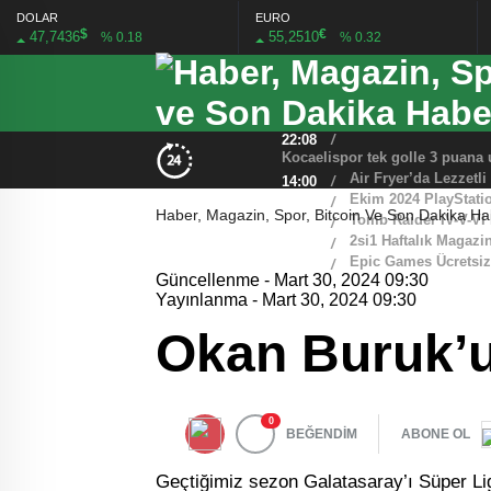
DOLAR
EURO
$
€
47,7436
55,2510
% 0.18
% 0.32
İstanbul Havalimanı’
22:08
/
MAÇ ÖZETİ İZLE: Arse
00:42
/
Uzay ve havacılık iç
22:15
/
Galatasaray’da Osim
22:16
/
22:08
/
Air Fryer’da Lezzetli
14:00
/
Ekim 2024 PlayStatio
13:00
/
Haber, Magazin, Spor, Bitcoin Ve Son Dakika Hab
Tomb Raider IV-V-VI
12:00
/
2si1 Haftalık Magazi
20:00
/
Epic Games Ücretsiz
19:00
/
Güncellenme - Mart 30, 2024 09:30
Yayınlanma - Mart 30, 2024 09:30
Okan Buruk’u
0
BEĞENDİM
ABONE OL
Geçtiğimiz sezon Galatasaray’ı Süper Li