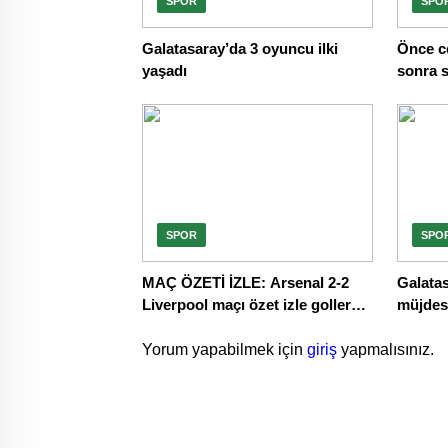
SPOR
SPO
Galatasaray’da 3 oyuncu ilki
Önce c
yaşadı
sonra s
SPOR
SPO
MAÇ ÖZETİ İZLE: Arsenal 2-2
Galata
Liverpool maçı özet izle goller
müjdes
izle
Yorum yapabilmek için
giriş
yapmalısınız.