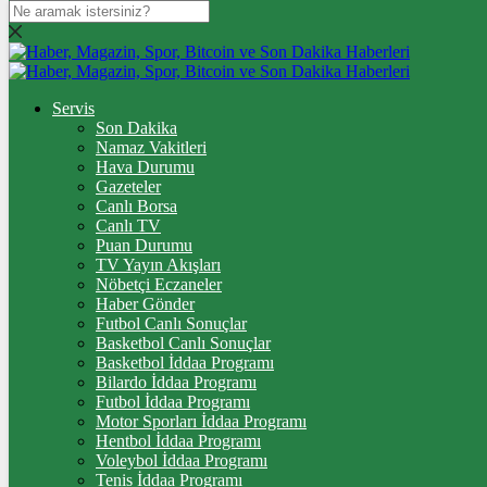
DOLAR
47,7436
$
% 0.18
Servis
Son Dakika
EURO
Namaz Vakitleri
Hava Durumu
55,2510
€
% 0.32
Gazeteler
Canlı Borsa
Canlı TV
Puan Durumu
TV Yayın Akışları
STERLİN
Nöbetçi Eczaneler
Haber Gönder
64,4811
£
% 0.38
Futbol Canlı Sonuçlar
Basketbol Canlı Sonuçlar
Basketbol İddaa Programı
Bilardo İddaa Programı
Futbol İddaa Programı
GRAM ALTIN
Motor Sporları İddaa Programı
6.660,55
%2,59
Hentbol İddaa Programı
Voleybol İddaa Programı
Tenis İddaa Programı