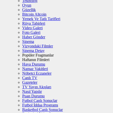
Teknoloji
Oyun
Güzellik
Bitcoin Altcoin
Yemek Ve Tatlı Tarifleri
Rüya Tabirleri
Video Galeri
Foto Galeri
Haber Gönder
Sinema
Vizyondaki Filmler
Sinema Detay
Popüler Fragmanlar
Haftanın Filmleri
Hava Durumu
Namaz Vakitleri
Nöbetçi Eczaneler
Canlı TV
Gazeteler
TV Yayın Akışları
Nasıl Yapılır
Puan Durumu
Futbol Canlı Sonuçlar
Futbol İddaa Programı
Basketbol Canlı Sonuçlar