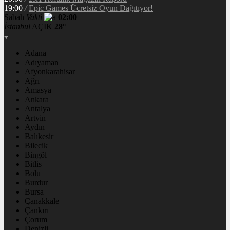
19:00
/
Epic Games Ücretsiz Oyun Dağıtıyor!
Sabah
Vakti
02:00
İstanbul
AÇIK
28°
Adana
Adıyaman
Afyonkarahisar
Ağrı
Amasya
Ankara
Antalya
Artvin
Aydın
Balıkesir
Bilecik
Bingöl
Bitlis
Bolu
Burdur
Bursa
Çanakkale
Çankırı
Çorum
Denizli