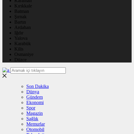
Karaman
Kırıkkale
Batman
Şırnak
Bartın
Ardahan
Iğdır
Yalova
Karabük
Kilis
Osmaniye
Düzce
Son Dakika
Dünya
Gündem
Ekonomi
Spor
Magazin
Sağlık
Memurlar
Otomobil