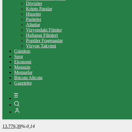
Dövizler
Kripto Paralar
ÇEYREK ALTIN
Hisseler
Pariteler
10.906,00
%2,57
Altınlar
Vizyondaki Filmler
Haftanın Filmleri
Popüler Fragmanlar
Vizyon Takvimi
TAM ALTIN
Gündem
Spor
43.437,00
%2,56
Ekonomi
Magazin
Memurlar
Bitcoin Altcoin
ONS
Gazeteler
4.341,35
%2,39
BİST100
13.779,39
%-0,14