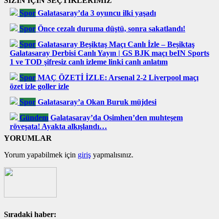
SİZİN İÇİN SEÇTİKLERİMİZ
Spor
Galatasaray’da 3 oyuncu ilki yaşadı
Spor
Önce cezalı duruma düştü, sonra sakatlandı!
Spor
Galatasaray Beşiktaş Maçı Canlı İzle – Beşiktaş
Galatasaray Derbisi Canlı Yayın | GS BJK maçı beIN Sports
1 ve TOD şifresiz canlı izleme linki canlı anlatım
Spor
MAÇ ÖZETİ İZLE: Arsenal 2-2 Liverpool maçı
özet izle goller izle
Spor
Galatasaray’a Okan Buruk müjdesi
Gündem
Galatasaray’da Osimhen’den muhteşem
röveşata! Ayakta alkışlandı…
YORUMLAR
Yorum yapabilmek için
giriş
yapmalısınız.
Sıradaki haber: