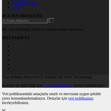
Basketbol Canlı
AMP
BÜLTEN ABONELİĞİ
+
Bu web sitesinden haber ve ebülten almak istiyorum
BİZİ TAKİP ET
Tüm Hakları Alem.Gen.Tr Saklıdır. By MAT Technology
Çerezler ile ilgili bilgi için
Çerez Politikamızı
ziyaret edebilirsiniz.
Veri politikasındaki amaçlarla sınırlı ve mevzuata uygun şekilde
çerez konumlandırmaktayız. Detaylar için
veri politikamızı
inceleyebilirsiniz.