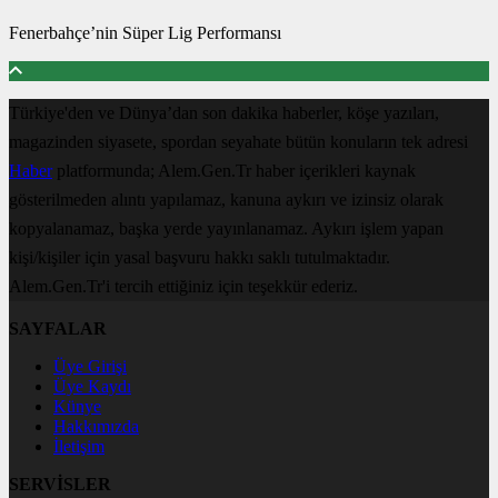
Fenerbahçe’nin Süper Lig Performansı
Türkiye'den ve Dünya’dan son dakika haberler, köşe yazıları,
magazinden siyasete, spordan seyahate bütün konuların tek adresi
Haber
platformunda; Alem.Gen.Tr haber içerikleri kaynak
gösterilmeden alıntı yapılamaz, kanuna aykırı ve izinsiz olarak
kopyalanamaz, başka yerde yayınlanamaz. Aykırı işlem yapan
kişi/kişiler için yasal başvuru hakkı saklı tutulmaktadır.
Alem.Gen.Tr'i tercih ettiğiniz için teşekkür ederiz.
SAYFALAR
Üye Girişi
Üye Kaydı
Künye
Hakkımızda
İletişim
SERVİSLER