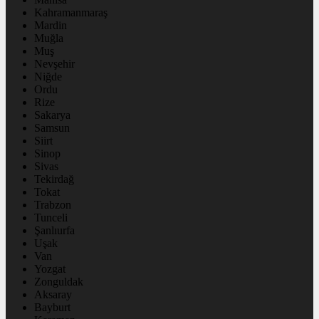
Kahramanmaraş
Mardin
Muğla
Muş
Nevşehir
Niğde
Ordu
Rize
Sakarya
Samsun
Siirt
Sinop
Sivas
Tekirdağ
Tokat
Trabzon
Tunceli
Şanlıurfa
Uşak
Van
Yozgat
Zonguldak
Aksaray
Bayburt