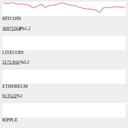
BİTCOİN
3097226
฿
%1.2
LİTECOİN
2172.81
Ł
%0.2
ETHEREUM
91352
Ξ
%1
RİPPLE