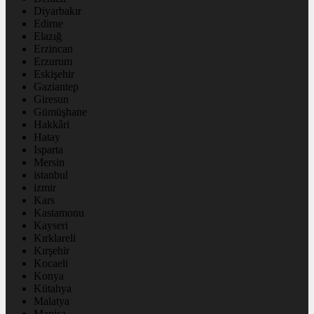
Diyarbakır
Edirne
Elazığ
Erzincan
Erzurum
Eskişehir
Gaziantep
Giresun
Gümüşhane
Hakkâri
Hatay
Isparta
Mersin
istanbul
izmir
Kars
Kastamonu
Kayseri
Kırklareli
Kırşehir
Kocaeli
Konya
Kütahya
Malatya
Manisa