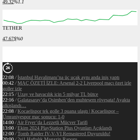
49.32
%1.1
TETHER
47.67
$
%0
22:08
/
İstanbul Havalimanı’na üç uçak aynı anda iniş yaptı
00:42
/
MAÇ ÖZETİ İZLE: Arsenal 2-2 Liverpool maçı özet izle
goller izle
22:15
/
Uzay ve havacılık için 5 milyar TL bütçe
22:16
/
Galatasaray’da Osimhen’den muhteşem röveşata! Ayakta
alkışlandı…
22:08
/
Kocaelispor tek golle 3 puana ulaştı | Kocaelispor –
Ümraniyespor maç sonucu: 1-0
14:00
/
Air Fryer’da Lezzetli Mücver Tarifi
13:00
/
Ekim 2024 PlayStation Plus Oyunları Açıklandı
12:00
/
Tomb Raider IV-V-VI Remastered Duyuruldu!
20:00
/
2si1 Haftalık Magazin Raporu