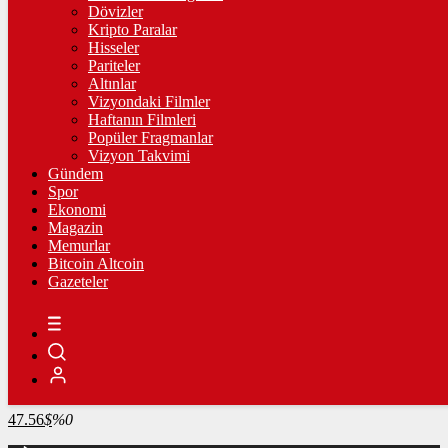
4.229,80
%-0,41
Dövizler
Kripto Paralar
BİST100
Hisseler
Pariteler
13.798,82
%0,70
Altınlar
Vizyondaki Filmler
BİTCOİN
Haftanın Filmleri
Popüler Fragmanlar
3075145
฿
%0.2
Vizyon Takvimi
Gündem
LİTECOİN
Spor
Ekonomi
2175.98
Ł
%1.1
Magazin
Memurlar
ETHEREUM
Bitcoin Altcoin
Gazeteler
90951
Ξ
%1.8
RİPPLE
49.71
%-1.5
TETHER
47.56
$
%0