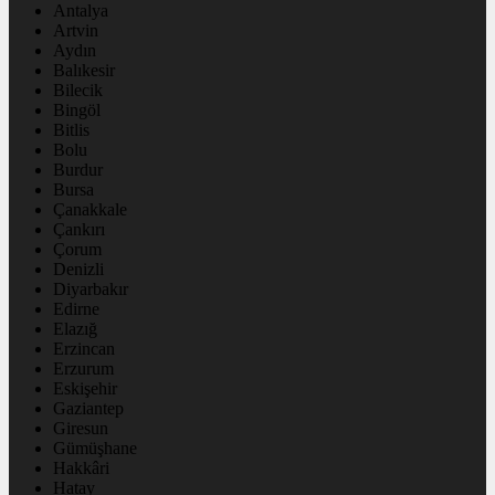
Antalya
Artvin
Aydın
Balıkesir
Bilecik
Bingöl
Bitlis
Bolu
Burdur
Bursa
Çanakkale
Çankırı
Çorum
Denizli
Diyarbakır
Edirne
Elazığ
Erzincan
Erzurum
Eskişehir
Gaziantep
Giresun
Gümüşhane
Hakkâri
Hatay