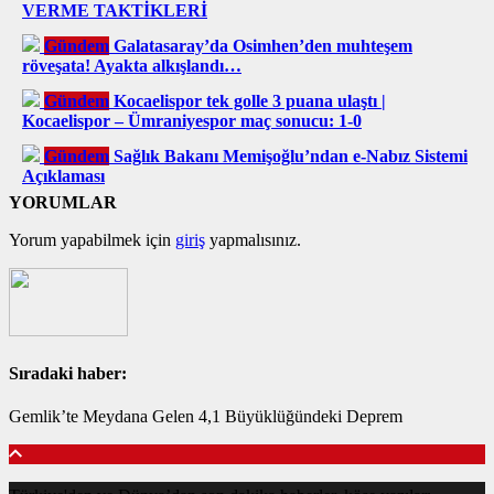
VERME TAKTİKLERİ
Gündem
Galatasaray’da Osimhen’den muhteşem
röveşata! Ayakta alkışlandı…
Gündem
Kocaelispor tek golle 3 puana ulaştı |
Kocaelispor – Ümraniyespor maç sonucu: 1-0
Gündem
Sağlık Bakanı Memişoğlu’ndan e-Nabız Sistemi
Açıklaması
YORUMLAR
Yorum yapabilmek için
giriş
yapmalısınız.
Sıradaki haber:
Gemlik’te Meydana Gelen 4,1 Büyüklüğündeki Deprem