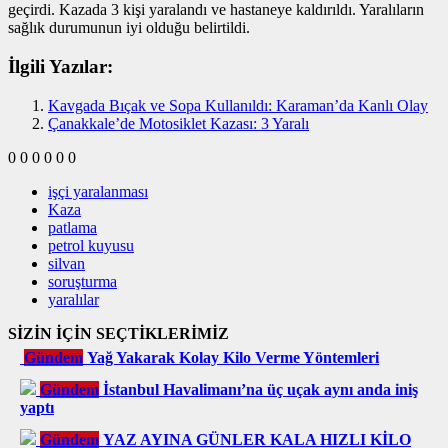
geçirdi. Kazada 3 kişi yaralandı ve hastaneye kaldırıldı. Yaralıların
sağlık durumunun iyi olduğu belirtildi.
İlgili Yazılar:
Kavgada Bıçak ve Sopa Kullanıldı: Karaman’da Kanlı Olay
Çanakkale’de Motosiklet Kazası: 3 Yaralı
0
0
0
0
0
0
işçi yaralanması
Kaza
patlama
petrol kuyusu
silvan
soruşturma
yaralılar
SİZİN İÇİN SEÇTİKLERİMİZ
Gündem
Yağ Yakarak Kolay Kilo Verme Yöntemleri
Gündem
İstanbul Havalimanı’na üç uçak aynı anda iniş
yaptı
Gündem
YAZ AYINA GÜNLER KALA HIZLI KİLO