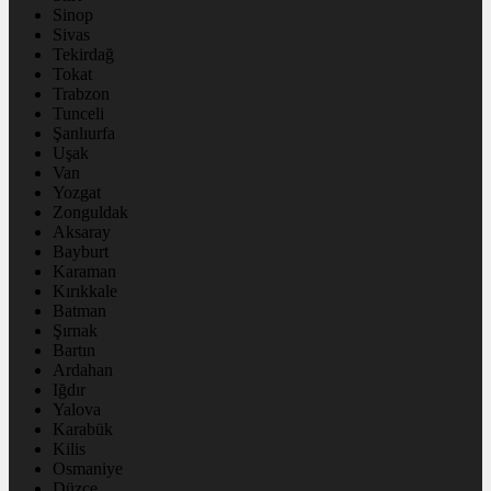
Sinop
Sivas
Tekirdağ
Tokat
Trabzon
Tunceli
Şanlıurfa
Uşak
Van
Yozgat
Zonguldak
Aksaray
Bayburt
Karaman
Kırıkkale
Batman
Şırnak
Bartın
Ardahan
Iğdır
Yalova
Karabük
Kilis
Osmaniye
Düzce