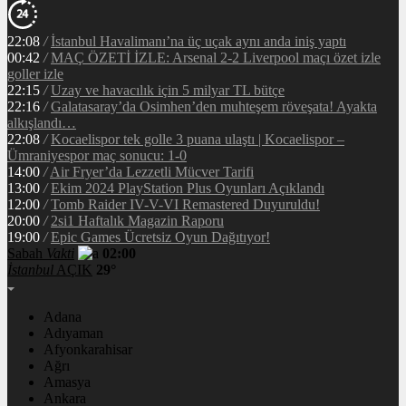
22:08
/
İstanbul Havalimanı’na üç uçak aynı anda iniş yaptı
00:42
/
MAÇ ÖZETİ İZLE: Arsenal 2-2 Liverpool maçı özet izle
goller izle
22:15
/
Uzay ve havacılık için 5 milyar TL bütçe
22:16
/
Galatasaray’da Osimhen’den muhteşem röveşata! Ayakta
alkışlandı…
22:08
/
Kocaelispor tek golle 3 puana ulaştı | Kocaelispor –
Ümraniyespor maç sonucu: 1-0
14:00
/
Air Fryer’da Lezzetli Mücver Tarifi
13:00
/
Ekim 2024 PlayStation Plus Oyunları Açıklandı
12:00
/
Tomb Raider IV-V-VI Remastered Duyuruldu!
20:00
/
2si1 Haftalık Magazin Raporu
19:00
/
Epic Games Ücretsiz Oyun Dağıtıyor!
Sabah
Vakti
02:00
İstanbul
AÇIK
29°
Adana
Adıyaman
Afyonkarahisar
Ağrı
Amasya
Ankara