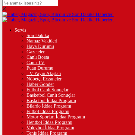
DOLAR
47,5993
$
% 0.06
EURO
Servis
Son Dakika
54,9666
€
% -0.11
Namaz Vakitleri
STERLİN
Hava Durumu
Gazeteler
64,2161
£
% 0.13
Canlı Borsa
Canlı TV
GRAM ALTIN
Puan Durumu
TV Yayın Akışları
6.475,70
%-0,31
Nöbetçi Eczaneler
Haber Gönder
ÇEYREK ALTIN
Futbol Canlı Sonuçlar
Basketbol Canlı Sonuçlar
10.613,00
%0,45
Basketbol İddaa Programı
Bilardo İddaa Programı
TAM ALTIN
Futbol İddaa Programı
Motor Sporları İddaa Programı
42.269,00
%0,46
Hentbol İddaa Programı
Voleybol İddaa Programı
ONS
Tenis İddaa Programı