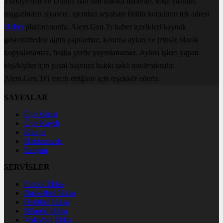
Türkiye'den ve Dünya’dan son dakika haberler, köşe yazıları,
magazinden siyasete, spordan seyahate bütün konuların tek adresi
Haber
platformunda; Alem.Gen.Tr haber içerikleri kaynak
gösterilmeden alıntı yapılamaz, kanuna aykırı ve izinsiz olarak
kopyalanamaz, başka yerde yayınlanamaz. Aykırı işlem yapan
kişi/kişiler için yasal başvuru hakkı saklı tutulmaktadır.
Alem.Gen.Tr'i tercih ettiğiniz için teşekkür ederiz.
SAYFALAR
Üye Girişi
Üye Kaydı
Künye
Hakkımızda
İletişim
SERVİSLER
Futbol İddaa
Basketbol İddaa
Hentbol İddaa
Bilardo İddaa
Voleybol İddaa