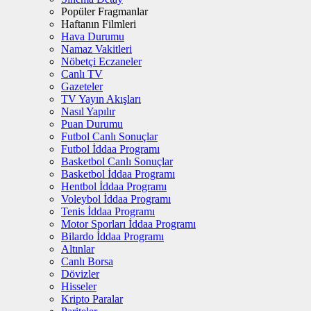
Popüler Fragmanlar
Haftanın Filmleri
Hava Durumu
Namaz Vakitleri
Nöbetçi Eczaneler
Canlı TV
Gazeteler
TV Yayın Akışları
Nasıl Yapılır
Puan Durumu
Futbol Canlı Sonuçlar
Futbol İddaa Programı
Basketbol Canlı Sonuçlar
Basketbol İddaa Programı
Hentbol İddaa Programı
Voleybol İddaa Programı
Tenis İddaa Programı
Motor Sporları İddaa Programı
Bilardo İddaa Programı
Altınlar
Canlı Borsa
Dövizler
Hisseler
Kripto Paralar