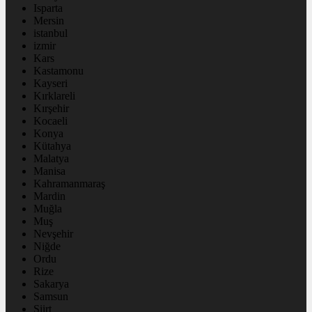
Isparta
Mersin
istanbul
izmir
Kars
Kastamonu
Kayseri
Kırklareli
Kırşehir
Kocaeli
Konya
Kütahya
Malatya
Manisa
Kahramanmaraş
Mardin
Muğla
Muş
Nevşehir
Niğde
Ordu
Rize
Sakarya
Samsun
Siirt