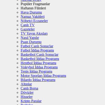
Popüler Fragmanlar
Haftanın Filmleri
Hava Durumu
Namaz Vakitleri
Nöbetçi Eczaneler
Canlı TV
Gazeteler
TV Yayın Akışları
Nasıl Yapılır
Puan Durumu
Futbol Canlı Sonuçlar
Futbol İddaa Programı
Basketbol Canlı Sonuçlar
Basketbol İddaa Programı
Hentbol İddaa Programı
Voleybol İddaa Programı
Tenis İddaa Programı
Motor Sporları İddaa Programı
Bilardo İddaa Programı
Altınlar
Canlı Borsa
Dövizler
Hisseler
Kripto Paralar