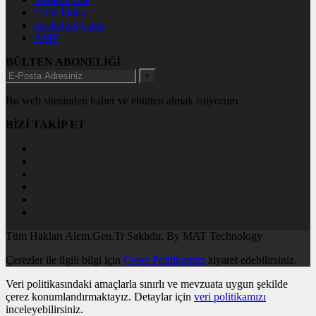
Tenis İddaa
Basketbol Canlı
AMP
BÜLTEN ABONELİĞİ
+
Bu web sitesinden haber ve ebülten almak istiyorum
BİZİ TAKİP ET
Tüm Hakları Alem.Gen.Tr Saklıdır. By MAT Technology
Çerezler ile ilgili bilgi için
Çerez Politikamızı
ziyaret edebilirsiniz.
Veri politikasındaki amaçlarla sınırlı ve mevzuata uygun şekilde
çerez konumlandırmaktayız. Detaylar için
veri politikamızı
inceleyebilirsiniz.