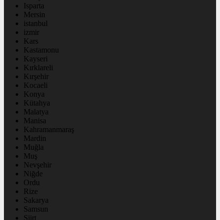
Isparta
Mersin
istanbul
izmir
Kars
Kastamonu
Kayseri
Kırklareli
Kırşehir
Kocaeli
Konya
Kütahya
Malatya
Manisa
Kahramanmaraş
Mardin
Muğla
Muş
Nevşehir
Niğde
Ordu
Rize
Sakarya
Samsun
Siirt