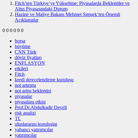
Fitch’ten Türkiye’ye Yükseltme: Piyasalarda Beklentiler ve
Altın Piyasasındaki Durum
Hazine ve Maliye Bakanı Mehmet Şimşek’ten Önemli
Açıklamalar
0
0
0
0
0
0
borsa
büyüme
CNN Türk
döviz fiyatları
ENFLASYON
etkileri
Fitch
kredi derecelendirme kuruluşu
not artırımı
not artışı beklentisi
piyasalar
piyasalara etkisi
Prof.Dr.Abdulkadir Develi
risk analizi
TL
uluslararası kuruluşlar
yabancı yatırımcılar
yatırımcılar