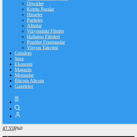
4.261,41
%0,33
Dövizler
Kripto Paralar
BİST100
Hisseler
Pariteler
13.703,13
%0,11
Altınlar
Vizyondaki Filmler
BİTCOİN
Haftanın Filmleri
Popüler Fragmanlar
3079475
฿
%0.8
Vizyon Takvimi
Gündem
LİTECOİN
Spor
Ekonomi
2143.68
Ł
%0.6
Magazin
Memurlar
ETHEREUM
Bitcoin Altcoin
Gazeteler
90761
Ξ
%2.2
RİPPLE
49.86
%-1.9
TETHER
47.55
$
%0