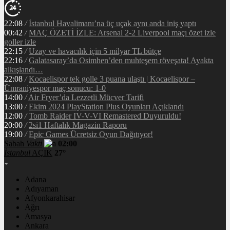
22:08
/
İstanbul Havalimanı’na üç uçak aynı anda iniş yaptı
00:42
/
MAÇ ÖZETİ İZLE: Arsenal 2-2 Liverpool maçı özet izle
goller izle
22:15
/
Uzay ve havacılık için 5 milyar TL bütçe
22:16
/
Galatasaray’da Osimhen’den muhteşem röveşata! Ayakta
alkışlandı…
22:08
/
Kocaelispor tek golle 3 puana ulaştı | Kocaelispor –
Ümraniyespor maç sonucu: 1-0
14:00
/
Air Fryer’da Lezzetli Mücver Tarifi
13:00
/
Ekim 2024 PlayStation Plus Oyunları Açıklandı
12:00
/
Tomb Raider IV-V-VI Remastered Duyuruldu!
20:00
/
2si1 Haftalık Magazin Raporu
19:00
/
Epic Games Ücretsiz Oyun Dağıtıyor!
Sabah
Vakti
02:00
İstanbul
AÇIK
27°
Adana
Adıyaman
Afyonkarahisar
Ağrı
Amasya
Ankara