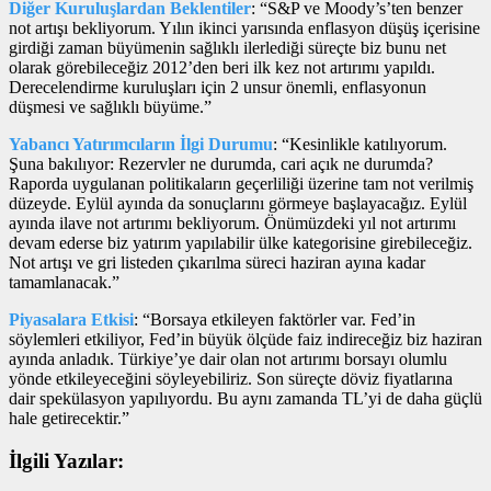
Diğer Kuruluşlardan Beklentiler
: “S&P ve Moody’s’ten benzer
not artışı bekliyorum. Yılın ikinci yarısında enflasyon düşüş içerisine
girdiği zaman büyümenin sağlıklı ilerlediği süreçte biz bunu net
olarak görebileceğiz 2012’den beri ilk kez not artırımı yapıldı.
Derecelendirme kuruluşları için 2 unsur önemli, enflasyonun
düşmesi ve sağlıklı büyüme.”
Yabancı Yatırımcıların İlgi Durumu
: “Kesinlikle katılıyorum.
Şuna bakılıyor: Rezervler ne durumda, cari açık ne durumda?
Raporda uygulanan politikaların geçerliliği üzerine tam not verilmiş
düzeyde. Eylül ayında da sonuçlarını görmeye başlayacağız. Eylül
ayında ilave not artırımı bekliyorum. Önümüzdeki yıl not artırımı
devam ederse biz yatırım yapılabilir ülke kategorisine girebileceğiz.
Not artışı ve gri listeden çıkarılma süreci haziran ayına kadar
tamamlanacak.”
Piyasalara Etkisi
: “Borsaya etkileyen faktörler var. Fed’in
söylemleri etkiliyor, Fed’in büyük ölçüde faiz indireceğiz biz haziran
ayında anladık. Türkiye’ye dair olan not artırımı borsayı olumlu
yönde etkileyeceğini söyleyebiliriz. Son süreçte döviz fiyatlarına
dair spekülasyon yapılıyordu. Bu aynı zamanda TL’yi de daha güçlü
hale getirecektir.”
İlgili Yazılar: