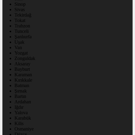
Sinop
Sivas
Tekirdağ
Tokat
Trabzon
Tunceli
Şanlıurfa
Uşak
Van
Yozgat
Zonguldak
Aksaray
Bayburt
Karaman
Kırıkkale
Batman
Şırnak
Bartın
Ardahan
Iğdır
Yalova
Karabük
Kilis
Osmaniye
Düzce