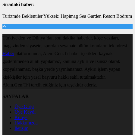
Sıradaki haber:
Turizmde Beklentiler Yüksek: Hapimag Sea Garden Resort Bodrum
Türkiye'den ve Dünya’dan son dakika haberler, köşe yazıları,
magazinden siyasete, spordan seyahate bütün konuların tek adresi
Haber
platformunda; Alem.Gen.Tr haber içerikleri kaynak
gösterilmeden alıntı yapılamaz, kanuna aykırı ve izinsiz olarak
kopyalanamaz, başka yerde yayınlanamaz. Aykırı işlem yapan
kişi/kişiler için yasal başvuru hakkı saklı tutulmaktadır.
Alem.Gen.Tr'i tercih ettiğiniz için teşekkür ederiz.
SAYFALAR
Üye Girişi
Üye Kaydı
Künye
Hakkımızda
İletişim