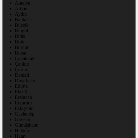
Antalya
Artvin
Aydın
Balıkesir
Bilecik
Bingöl
Bitlis
Bolu
Burdur
Bursa
Çanakkale
Çankırı
Çorum
Denizli
Diyarbakır
Edirne
Elazığ
Erzincan
Erzurum
Eskişehir
Gaziantep
Giresun
Gümüşhane
Hakkâri
Hatay