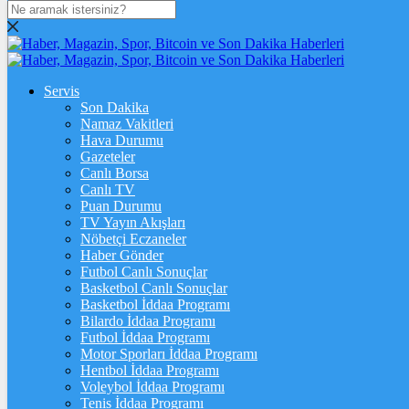
DOLAR
47,5981
$
% 0.05
EURO
Servis
Son Dakika
55,0982
€
% 0.14
Namaz Vakitleri
STERLİN
Hava Durumu
Gazeteler
64,2195
£
% 0.16
Canlı Borsa
Canlı TV
GRAM ALTIN
Puan Durumu
TV Yayın Akışları
6.518,80
%0,35
Nöbetçi Eczaneler
Haber Gönder
ÇEYREK ALTIN
Futbol Canlı Sonuçlar
Basketbol Canlı Sonuçlar
10.607,00
%0,40
Basketbol İddaa Programı
Bilardo İddaa Programı
TAM ALTIN
Futbol İddaa Programı
Motor Sporları İddaa Programı
42.248,00
%0,41
Hentbol İddaa Programı
Voleybol İddaa Programı
ONS
Tenis İddaa Programı