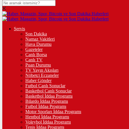
DOLAR
47,7436
$
% 0.18
EURO
Servis
Son Dakika
55,2510
€
% 0.32
Namaz Vakitleri
STERLİN
Hava Durumu
Gazeteler
64,4811
£
% 0.38
Canlı Borsa
Canlı TV
GRAM ALTIN
Puan Durumu
TV Yayın Akışları
6.660,55
%2,59
Nöbetçi Eczaneler
Haber Gönder
ÇEYREK ALTIN
Futbol Canlı Sonuçlar
Basketbol Canlı Sonuçlar
10.903,00
%2,54
Basketbol İddaa Programı
Bilardo İddaa Programı
TAM ALTIN
Futbol İddaa Programı
Motor Sporları İddaa Programı
43.427,00
%2,54
Hentbol İddaa Programı
Voleybol İddaa Programı
ONS
Tenis İddaa Programı