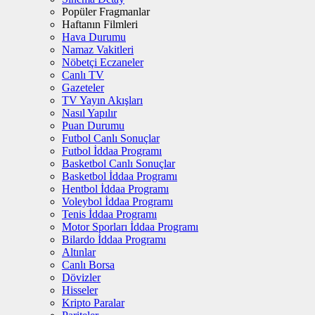
Popüler Fragmanlar
Haftanın Filmleri
Hava Durumu
Namaz Vakitleri
Nöbetçi Eczaneler
Canlı TV
Gazeteler
TV Yayın Akışları
Nasıl Yapılır
Puan Durumu
Futbol Canlı Sonuçlar
Futbol İddaa Programı
Basketbol Canlı Sonuçlar
Basketbol İddaa Programı
Hentbol İddaa Programı
Voleybol İddaa Programı
Tenis İddaa Programı
Motor Sporları İddaa Programı
Bilardo İddaa Programı
Altınlar
Canlı Borsa
Dövizler
Hisseler
Kripto Paralar