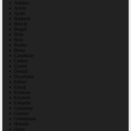
Antalya
Artvin
Aydın
Balıkesir
Bilecik
Bingöl
Bitlis
Bolu
Burdur
Bursa
Çanakkale
Çankırı
Çorum
Denizli
Diyarbakır
Edirne
Elazığ
Erzincan
Erzurum
Eskişehir
Gaziantep
Giresun
Gümüşhane
Hakkâri
Hatay