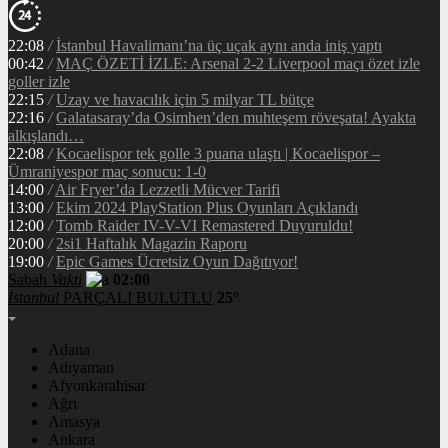
22:08
/
İstanbul Havalimanı’na üç uçak aynı anda iniş yaptı
00:42
/
MAÇ ÖZETİ İZLE: Arsenal 2-2 Liverpool maçı özet izle
goller izle
22:15
/
Uzay ve havacılık için 5 milyar TL bütçe
22:16
/
Galatasaray’da Osimhen’den muhteşem röveşata! Ayakta
alkışlandı…
22:08
/
Kocaelispor tek golle 3 puana ulaştı | Kocaelispor –
Ümraniyespor maç sonucu: 1-0
14:00
/
Air Fryer’da Lezzetli Mücver Tarifi
13:00
/
Ekim 2024 PlayStation Plus Oyunları Açıklandı
12:00
/
Tomb Raider IV-V-VI Remastered Duyuruldu!
20:00
/
2si1 Haftalık Magazin Raporu
19:00
/
Epic Games Ücretsiz Oyun Dağıtıyor!
Sabah
Vakti
02:00
İstanbul
PARÇALI BULUTLU
25°
Adana
Adıyaman
Afyonkarahisar
Ağrı
Amasya
Ankara