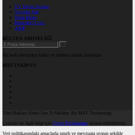
TV Yayın Akışları
Yazarlar Site
Tenis İddaa
Basketbol Canlı
AMP
BÜLTEN ABONELİĞİ
+
Bu web sitesinden haber ve ebülten almak istiyorum
BİZİ TAKİP ET
Tüm Hakları Alem.Gen.Tr Saklıdır. By MAT Technology
Çerezler ile ilgili bilgi için
Çerez Politikamızı
ziyaret edebilirsiniz.
Veri politikasındaki amaçlarla sınırlı ve mevzuata uygun şekilde