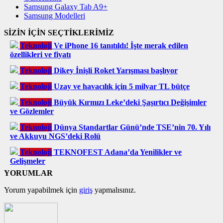
Samsung Galaxy Tab A9+
Samsung Modelleri
SİZİN İÇİN SEÇTİKLERİMİZ
Teknoloji
Ve iPhone 16 tanıtıldı! İşte merak edilen
özellikleri ve fiyatı
Teknoloji
Dikey İnişli Roket Yarışması başlıyor
Teknoloji
Uzay ve havacılık için 5 milyar TL bütçe
Teknoloji
Büyük Kırmızı Leke’deki Şaşırtıcı Değişimler
ve Gözlemler
Teknoloji
Dünya Standartlar Günü’nde TSE’nin 70. Yılı
ve Akkuyu NGS’deki Rolü
Teknoloji
TEKNOFEST Adana’da Yenilikler ve
Gelişmeler
YORUMLAR
Yorum yapabilmek için
giriş
yapmalısınız.