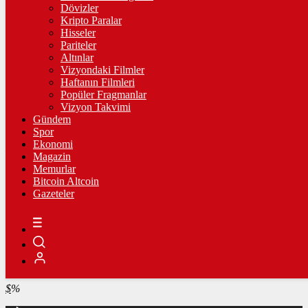
4.341,35
%2,39
Dövizler
Kripto Paralar
BİST100
Hisseler
Pariteler
13.779,39
%-0,14
Altınlar
Vizyondaki Filmler
BİTCOİN
Haftanın Filmleri
Popüler Fragmanlar
฿
%
Vizyon Takvimi
Gündem
LİTECOİN
Spor
Ekonomi
Ł
%
Magazin
Memurlar
ETHEREUM
Bitcoin Altcoin
Gazeteler
Ξ
%
RİPPLE
%
TETHER
$
%