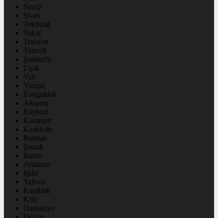
Sinop
Sivas
Tekirdağ
Tokat
Trabzon
Tunceli
Şanlıurfa
Uşak
Van
Yozgat
Zonguldak
Aksaray
Bayburt
Karaman
Kırıkkale
Batman
Şırnak
Bartın
Ardahan
Iğdır
Yalova
Karabük
Kilis
Osmaniye
Düzce