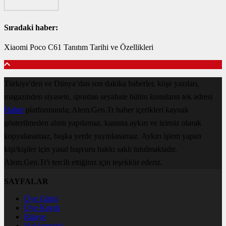
Sıradaki haber:
Xiaomi Poco C61 Tanıtım Tarihi ve Özellikleri
Türkiye'den ve Dünya’dan son dakika haberler, köşe yazıları,
magazinden siyasete, spordan seyahate bütün konuların tek adresi
Haber
platformunda; Alem.Gen.Tr haber içerikleri kaynak
gösterilmeden alıntı yapılamaz, kanuna aykırı ve izinsiz olarak
kopyalanamaz, başka yerde yayınlanamaz. Aykırı işlem yapan
kişi/kişiler için yasal başvuru hakkı saklı tutulmaktadır.
Alem.Gen.Tr'i tercih ettiğiniz için teşekkür ederiz.
SAYFALAR
Üye Girişi
Üye Kaydı
Künye
Hakkımızda