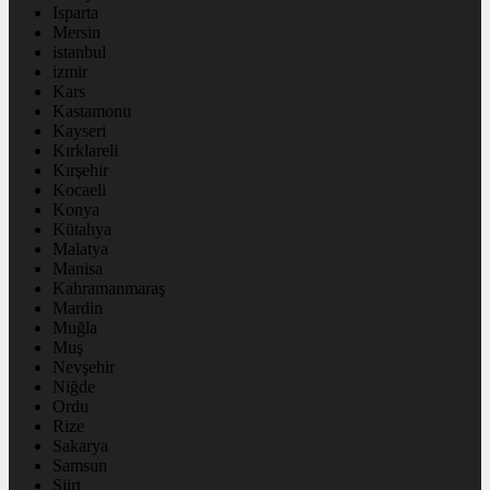
Isparta
Mersin
istanbul
izmir
Kars
Kastamonu
Kayseri
Kırklareli
Kırşehir
Kocaeli
Konya
Kütahya
Malatya
Manisa
Kahramanmaraş
Mardin
Muğla
Muş
Nevşehir
Niğde
Ordu
Rize
Sakarya
Samsun
Siirt