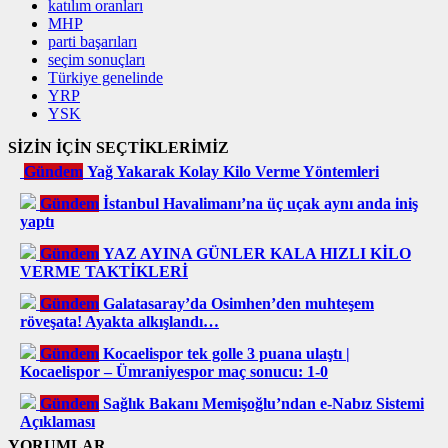
katılım oranları
MHP
parti başarıları
seçim sonuçları
Türkiye genelinde
YRP
YSK
SİZİN İÇİN SEÇTİKLERİMİZ
Gündem
Yağ Yakarak Kolay Kilo Verme Yöntemleri
Gündem
İstanbul Havalimanı’na üç uçak aynı anda iniş
yaptı
Gündem
YAZ AYINA GÜNLER KALA HIZLI KİLO
VERME TAKTİKLERİ
Gündem
Galatasaray’da Osimhen’den muhteşem
röveşata! Ayakta alkışlandı…
Gündem
Kocaelispor tek golle 3 puana ulaştı |
Kocaelispor – Ümraniyespor maç sonucu: 1-0
Gündem
Sağlık Bakanı Memişoğlu’ndan e-Nabız Sistemi
Açıklaması
YORUMLAR