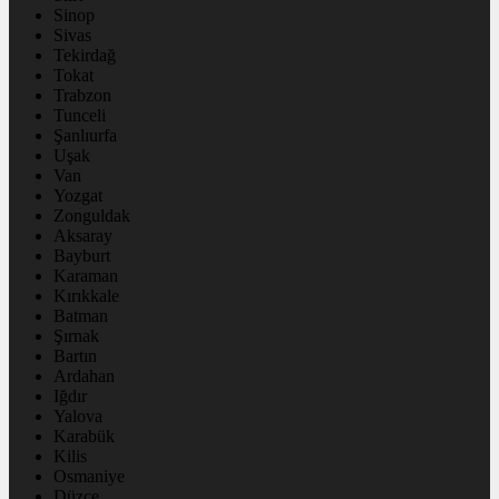
Sinop
Sivas
Tekirdağ
Tokat
Trabzon
Tunceli
Şanlıurfa
Uşak
Van
Yozgat
Zonguldak
Aksaray
Bayburt
Karaman
Kırıkkale
Batman
Şırnak
Bartın
Ardahan
Iğdır
Yalova
Karabük
Kilis
Osmaniye
Düzce