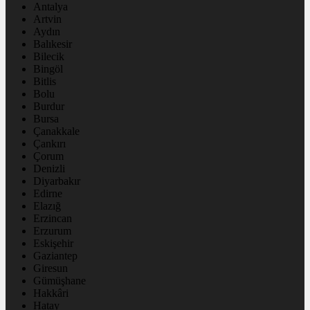
Antalya
Artvin
Aydın
Balıkesir
Bilecik
Bingöl
Bitlis
Bolu
Burdur
Bursa
Çanakkale
Çankırı
Çorum
Denizli
Diyarbakır
Edirne
Elazığ
Erzincan
Erzurum
Eskişehir
Gaziantep
Giresun
Gümüşhane
Hakkâri
Hatay