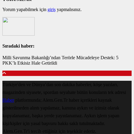
Yorum yapabilmek için
giriş
yapmalısınız.
Sıradaki haber:
Milli Savunma Bakanlığı’ndan Terörle Mücadeleye Destek: 5
PKK’lı Etkisiz Hale Getirildi
Türkiye'den ve Dünya’dan son dakika haberler, köşe yazıları,
magazinden siyasete, spordan seyahate bütün konuların tek adresi
Haber
platformunda; Alem.Gen.Tr haber içerikleri kaynak
gösterilmeden alıntı yapılamaz, kanuna aykırı ve izinsiz olarak
kopyalanamaz, başka yerde yayınlanamaz. Aykırı işlem yapan
kişi/kişiler için yasal başvuru hakkı saklı tutulmaktadır.
Alem.Gen.Tr'i tercih ettiğiniz için teşekkür ederiz.