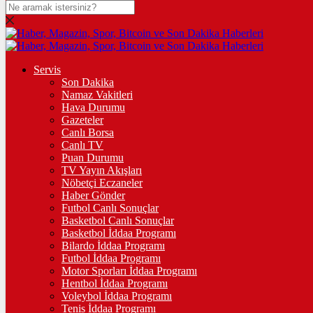
DOLAR
47,6948
$
% 0.04
EURO
Servis
Son Dakika
55,1051
€
% -0.12
Namaz Vakitleri
STERLİN
Hava Durumu
Gazeteler
64,4340
£
% 0
Canlı Borsa
Canlı TV
GRAM ALTIN
Puan Durumu
TV Yayın Akışları
6.494,67
%0,03
Nöbetçi Eczaneler
Haber Gönder
ÇEYREK ALTIN
Futbol Canlı Sonuçlar
Basketbol Canlı Sonuçlar
10.656,00
%0,22
Basketbol İddaa Programı
Bilardo İddaa Programı
TAM ALTIN
Futbol İddaa Programı
Motor Sporları İddaa Programı
42.440,00
%0,21
Hentbol İddaa Programı
Voleybol İddaa Programı
ONS
Tenis İddaa Programı