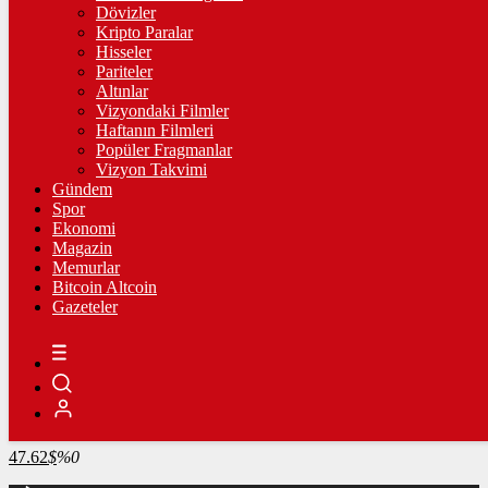
4.239,98
%-0,17
Dövizler
Kripto Paralar
BİST100
Hisseler
Pariteler
13.798,82
%0,70
Altınlar
Vizyondaki Filmler
BİTCOİN
Haftanın Filmleri
Popüler Fragmanlar
3069746
฿
%-0.6
Vizyon Takvimi
Gündem
LİTECOİN
Spor
Ekonomi
2171.13
Ł
%0.7
Magazin
Memurlar
ETHEREUM
Bitcoin Altcoin
Gazeteler
90835
Ξ
%-0.5
RİPPLE
49.27
%-3.3
TETHER
47.62
$
%0