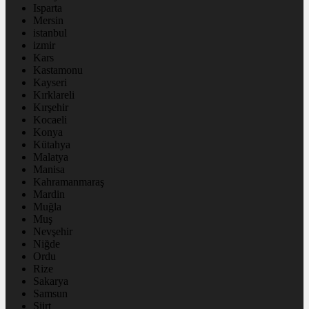
Isparta
Mersin
istanbul
izmir
Kars
Kastamonu
Kayseri
Kırklareli
Kırşehir
Kocaeli
Konya
Kütahya
Malatya
Manisa
Kahramanmaraş
Mardin
Muğla
Muş
Nevşehir
Niğde
Ordu
Rize
Sakarya
Samsun
Siirt