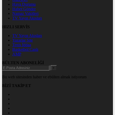
Hava Durumu
Haber Gönder
Namaz Vakitleri
TV Yayın Akışları
HIZLI SERVİS
TV Yayın Akışları
Yazarlar Site
Tenis İddaa
Basketbol Canlı
AMP
BÜLTEN ABONELİĞİ
+
Bu web sitesinden haber ve ebülten almak istiyorum
BİZİ TAKİP ET