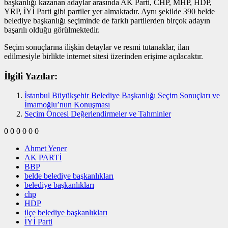
başkanlığı kazanan adaylar arasında AK Parti, CHP, MHP, HDP,
YRP, İYİ Parti gibi partiler yer almaktadır. Aynı şekilde 390 belde
belediye başkanlığı seçiminde de farklı partilerden birçok adayın
başarılı olduğu görülmektedir.
Seçim sonuçlarına ilişkin detaylar ve resmi tutanaklar, ilan
edilmesiyle birlikte internet sitesi üzerinden erişime açılacaktır.
İlgili Yazılar:
İstanbul Büyükşehir Belediye Başkanlığı Seçim Sonuçları ve
İmamoğlu’nun Konuşması
Seçim Öncesi Değerlendirmeler ve Tahminler
0
0
0
0
0
0
Ahmet Yener
AK PARTİ
BBP
belde belediye başkanlıkları
belediye başkanlıkları
chp
HDP
ilçe belediye başkanlıkları
İYİ Parti