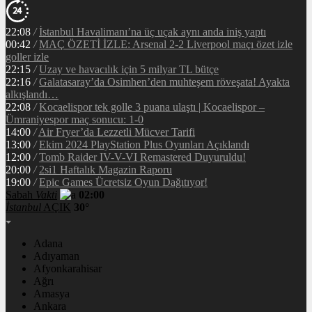
22:08
/
İstanbul Havalimanı’na üç uçak aynı anda iniş yaptı
00:42
/
MAÇ ÖZETİ İZLE: Arsenal 2-2 Liverpool maçı özet izle
goller izle
22:15
/
Uzay ve havacılık için 5 milyar TL bütçe
22:16
/
Galatasaray’da Osimhen’den muhteşem röveşata! Ayakta
alkışlandı…
22:08
/
Kocaelispor tek golle 3 puana ulaştı | Kocaelispor –
Ümraniyespor maç sonucu: 1-0
14:00
/
Air Fryer’da Lezzetli Mücver Tarifi
13:00
/
Ekim 2024 PlayStation Plus Oyunları Açıklandı
12:00
/
Tomb Raider IV-V-VI Remastered Duyuruldu!
20:00
/
2si1 Haftalık Magazin Raporu
19:00
/
Epic Games Ücretsiz Oyun Dağıtıyor!
Sabah
Vakti
02:00
İstanbul
AÇIK
30°
Adana
Adıyaman
Afyonkarahisar
Ağrı
Amasya
Ankara