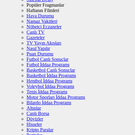
Popüler Fragmanlar
Haftanın Filmleri
Hava Durumu
Namaz Vakitleri
Nöbetçi Eczaneler
Canlı TV
Gazeteler
TV Yayın Akışları
Nasıl Yapılır
Puan Durumu
Futbol Canlı Sonuçlar
Futbol İddaa Programı
Basketbol Canlı Sonuçlar
Basketbol İddaa Programı
Hentbol İddaa Programı
Voleybol İddaa Programı
Tenis İddaa Programı
Motor Sporları İddaa Programı
Bilardo İddaa Programı
Altınlar
Canlı Borsa
Dövizler
Hisseler
Kripto Paralar