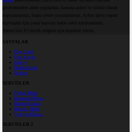
gösterilmeden alıntı yapılamaz, kanuna aykırı ve izinsiz olarak
kopyalanamaz, başka yerde yayınlanamaz. Aykırı işlem yapan
kişi/kişiler için yasal başvuru hakkı saklı tutulmaktadır.
Alem.Gen.Tr'i tercih ettiğiniz için teşekkür ederiz.
SAYFALAR
Üye Girişi
Üye Kaydı
Künye
Hakkımızda
İletişim
SERVİSLER
Futbol İddaa
Basketbol İddaa
Hentbol İddaa
Bilardo İddaa
Voleybol İddaa
SERVİSLER 2