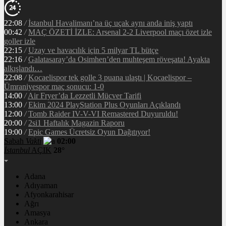
22:08
/
İstanbul Havalimanı’na üç uçak aynı anda iniş yaptı
00:42
/
MAÇ ÖZETİ İZLE: Arsenal 2-2 Liverpool maçı özet izle
goller izle
22:15
/
Uzay ve havacılık için 5 milyar TL bütçe
22:16
/
Galatasaray’da Osimhen’den muhteşem röveşata! Ayakta
alkışlandı…
22:08
/
Kocaelispor tek golle 3 puana ulaştı | Kocaelispor –
Ümraniyespor maç sonucu: 1-0
14:00
/
Air Fryer’da Lezzetli Mücver Tarifi
13:00
/
Ekim 2024 PlayStation Plus Oyunları Açıklandı
12:00
/
Tomb Raider IV-V-VI Remastered Duyuruldu!
20:00
/
2si1 Haftalık Magazin Raporu
19:00
/
Epic Games Ücretsiz Oyun Dağıtıyor!
Sabah
Vakti
02:00
İstanbul
AÇIK
28°
Adana
Adıyaman
Afyonkarahisar
Ağrı
Amasya
Ankara