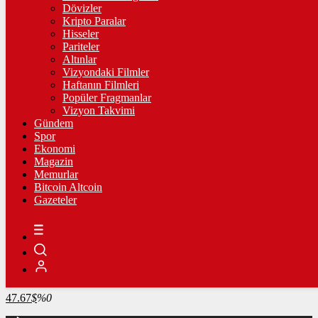
4.341,35
%2,39
Dövizler
Kripto Paralar
BİST100
Hisseler
Pariteler
13.779,39
%-0,14
Altınlar
Vizyondaki Filmler
BİTCOİN
Haftanın Filmleri
Popüler Fragmanlar
3100691
฿
%0.8
Vizyon Takvimi
Gündem
LİTECOİN
Spor
Ekonomi
2174.8
Ł
%-0.1
Magazin
Memurlar
ETHEREUM
Bitcoin Altcoin
Gazeteler
91464
Ξ
%0.6
RİPPLE
49.48
%-0.6
TETHER
47.67
$
%0