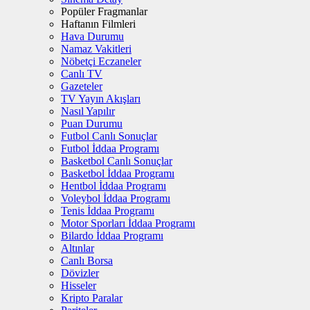
Popüler Fragmanlar
Haftanın Filmleri
Hava Durumu
Namaz Vakitleri
Nöbetçi Eczaneler
Canlı TV
Gazeteler
TV Yayın Akışları
Nasıl Yapılır
Puan Durumu
Futbol Canlı Sonuçlar
Futbol İddaa Programı
Basketbol Canlı Sonuçlar
Basketbol İddaa Programı
Hentbol İddaa Programı
Voleybol İddaa Programı
Tenis İddaa Programı
Motor Sporları İddaa Programı
Bilardo İddaa Programı
Altınlar
Canlı Borsa
Dövizler
Hisseler
Kripto Paralar