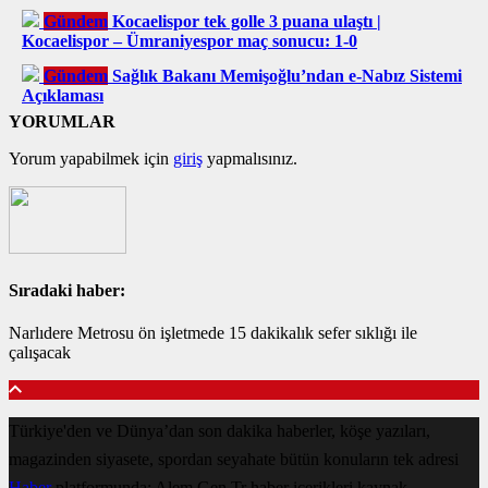
Gündem
Kocaelispor tek golle 3 puana ulaştı |
Kocaelispor – Ümraniyespor maç sonucu: 1-0
Gündem
Sağlık Bakanı Memişoğlu’ndan e-Nabız Sistemi
Açıklaması
YORUMLAR
Yorum yapabilmek için
giriş
yapmalısınız.
Sıradaki haber:
Narlıdere Metrosu ön işletmede 15 dakikalık sefer sıklığı ile
çalışacak
Türkiye'den ve Dünya’dan son dakika haberler, köşe yazıları,
magazinden siyasete, spordan seyahate bütün konuların tek adresi
Haber
platformunda; Alem.Gen.Tr haber içerikleri kaynak