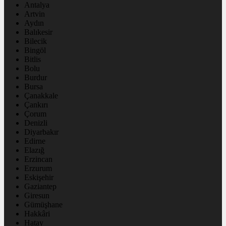
Antalya
Artvin
Aydın
Balıkesir
Bilecik
Bingöl
Bitlis
Bolu
Burdur
Bursa
Çanakkale
Çankırı
Çorum
Denizli
Diyarbakır
Edirne
Elazığ
Erzincan
Erzurum
Eskişehir
Gaziantep
Giresun
Gümüşhane
Hakkâri
Hatay