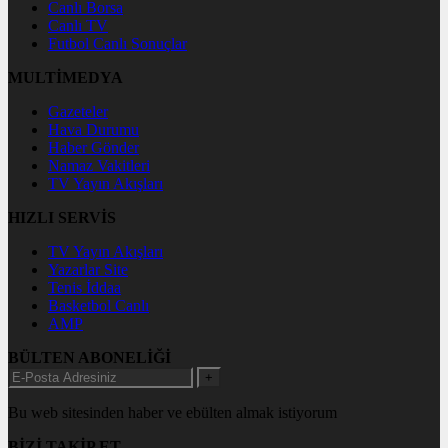
Canlı Borsa
Canlı TV
Futbol Canlı Sonuçlar
MULTİMEDYA
Gazeteler
Hava Durumu
Haber Gönder
Namaz Vakitleri
TV Yayın Akışları
HIZLI SERVİS
TV Yayın Akışları
Yazarlar Site
Tenis İddaa
Basketbol Canlı
AMP
BÜLTEN ABONELİĞİ
+
Bu web sitesinden haber ve ebülten almak istiyorum
BİZİ TAKİP ET