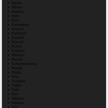
Isparta
Mersin
istanbul
izmir
Kars
Kastamonu
Kayseri
Kırklareli
Kırşehir
Kocaeli
Konya
Kütahya
Malatya
Manisa
Kahramanmaraş
Mardin
Muğla
Muş
Nevşehir
Niğde
Ordu
Rize
Sakarya
Samsun
Siirt