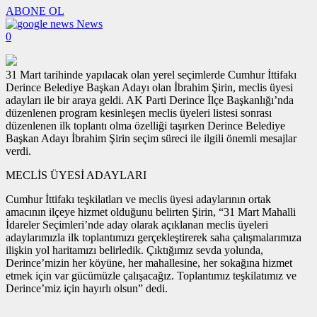
ABONE OL
News
0
31 Mart tarihinde yapılacak olan yerel seçimlerde Cumhur İttifakı
Derince Belediye Başkan Adayı olan İbrahim Şirin, meclis üyesi
adayları ile bir araya geldi. AK Parti Derince İlçe Başkanlığı’nda
düzenlenen program kesinleşen meclis üyeleri listesi sonrası
düzenlenen ilk toplantı olma özelliği taşırken Derince Belediye
Başkan Adayı İbrahim Şirin seçim süreci ile ilgili önemli mesajlar
verdi.
MECLİS ÜYESİ ADAYLARI
Cumhur İttifakı teşkilatları ve meclis üyesi adaylarının ortak
amacının ilçeye hizmet olduğunu belirten Şirin, “31 Mart Mahalli
İdareler Seçimleri’nde aday olarak açıklanan meclis üyeleri
adaylarımızla ilk toplantımızı gerçekleştirerek saha çalışmalarımıza
ilişkin yol haritamızı belirledik. Çıktığımız sevda yolunda,
Derince’mizin her köyüne, her mahallesine, her sokağına hizmet
etmek için var gücümüzle çalışacağız. Toplantımız teşkilatımız ve
Derince’miz için hayırlı olsun” dedi.