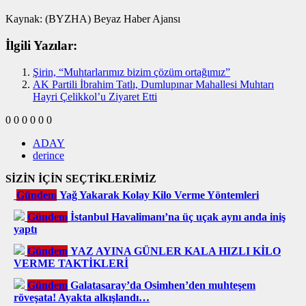
Kaynak: (BYZHA) Beyaz Haber Ajansı
İlgili Yazılar:
Şirin, “Muhtarlarımız bizim çözüm ortağımız”
AK Partili İbrahim Tatlı, Dumlupınar Mahallesi Muhtarı
Hayri Çelikkol’u Ziyaret Etti
0
0
0
0
0
0
ADAY
derince
SİZİN İÇİN SEÇTİKLERİMİZ
Gündem
Yağ Yakarak Kolay Kilo Verme Yöntemleri
Gündem
İstanbul Havalimanı’na üç uçak aynı anda iniş
yaptı
Gündem
YAZ AYINA GÜNLER KALA HIZLI KİLO
VERME TAKTİKLERİ
Gündem
Galatasaray’da Osimhen’den muhteşem
röveşata! Ayakta alkışlandı…