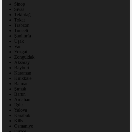
Sinop
Sivas
Tekirdağ
Tokat
Trabzon
Tunceli
Şanlıurfa
Uşak
Van
Yozgat
Zonguldak
Aksaray
Bayburt
Karaman
Kırıkkale
Batman
Şırnak
Bartın
Ardahan
Iğdır
Yalova
Karabük
Kilis
Osmaniye
Düzce