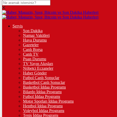
DOLAR
47,7436
$
% 0.18
EURO
Servis
Son Dakika
55,2510
€
% 0.32
Namaz Vakitleri
STERLİN
Hava Durumu
Gazeteler
64,4811
£
% 0.38
Canlı Borsa
Canlı TV
GRAM ALTIN
Puan Durumu
TV Yayın Akışları
6.660,55
%2,59
Nöbetçi Eczaneler
Haber Gönder
ÇEYREK ALTIN
Futbol Canlı Sonuçlar
Basketbol Canlı Sonuçlar
10.909,00
%2,60
Basketbol İddaa Programı
Bilardo İddaa Programı
TAM ALTIN
Futbol İddaa Programı
Motor Sporları İddaa Programı
43.450,00
%2,59
Hentbol İddaa Programı
Voleybol İddaa Programı
ONS
Tenis İddaa Programı