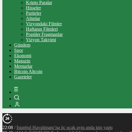
Kripto Paralar
Hisseler
Pariteler
Altınlar
Vizyondaki Filmler
Haftanın Filmleri
Popüler Fragmanlar
Vizyon Takvimi
Gündem
Spor
Ekonomi
Magazin
Memurlar
Bitcoin Altcoin
Gazeteler
22:08
/
İstanbul Havalimanı’na üç uçak aynı anda iniş yaptı