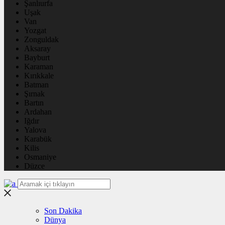
Şanlıurfa
Uşak
Van
Yozgat
Zonguldak
Aksaray
Bayburt
Karaman
Kırıkkale
Batman
Şırnak
Bartın
Ardahan
Iğdır
Yalova
Karabük
Kilis
Osmaniye
Düzce
Son Dakika
Dünya