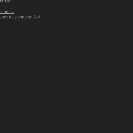
r izle
şlandı…
espor maç sonucu: 1-0