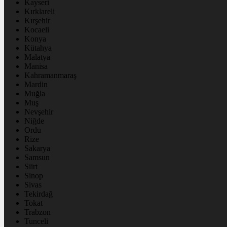
Kayseri
Kırklareli
Kırşehir
Kocaeli
Konya
Kütahya
Malatya
Manisa
Kahramanmaraş
Mardin
Muğla
Muş
Nevşehir
Niğde
Ordu
Rize
Sakarya
Samsun
Siirt
Sinop
Sivas
Tekirdağ
Tokat
Trabzon
Tunceli