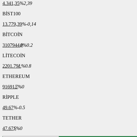
4.341,35
%2,39
BİST100
13.779,39
%-0,14
BİTCOİN
3107944
฿
%0.2
LİTECOİN
2201.79
Ł
%0.8
ETHEREUM
91691
Ξ
%0
RİPPLE
49.67
%-0.5
TETHER
47.67
$
%0