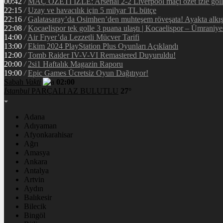
00:42
/
MAÇ ÖZETİ İZLE: Arsenal 2-2 Liverpool maçı özet izle golle
22:15
/
Uzay ve havacılık için 5 milyar TL bütçe
22:16
/
Galatasaray’da Osimhen’den muhteşem röveşata! Ayakta alkı
22:08
/
Kocaelispor tek golle 3 puana ulaştı | Kocaelispor – Ümraniy
14:00
/
Air Fryer’da Lezzetli Mücver Tarifi
13:00
/
Ekim 2024 PlayStation Plus Oyunları Açıklandı
12:00
/
Tomb Raider IV-V-VI Remastered Duyuruldu!
20:00
/
2si1 Haftalık Magazin Raporu
19:00
/
Epic Games Ücretsiz Oyun Dağıtıyor!
Sabah
Vakti
02:00
İstanbul
PARÇALI AZ BULUTLU
27°
Adana
Adıyaman
Afyonkarahisar
Ağrı
Amasya
Ankara
Antalya
Artvin
Aydın
Balıkesir
Bilecik
Bingöl