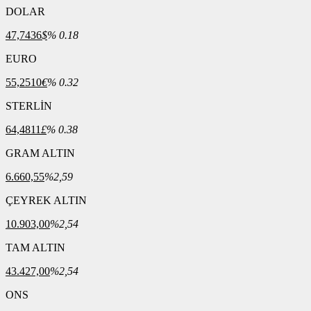
DOLAR
47,7436
$
% 0.18
EURO
55,2510
€
% 0.32
STERLİN
64,4811
£
% 0.38
GRAM ALTIN
6.660,55
%2,59
ÇEYREK ALTIN
10.903,00
%2,54
TAM ALTIN
43.427,00
%2,54
ONS