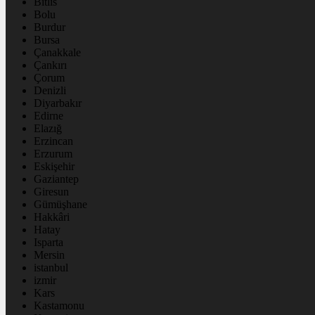
Bitlis
Bolu
Burdur
Bursa
Çanakkale
Çankırı
Çorum
Denizli
Diyarbakır
Edirne
Elazığ
Erzincan
Erzurum
Eskişehir
Gaziantep
Giresun
Gümüşhane
Hakkâri
Hatay
Isparta
Mersin
istanbul
izmir
Kars
Kastamonu