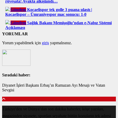
röveşata! Ayakta alkışlandı…
Gündem
Kocaelispor tek golle 3 puana ulaştı |
Kocaelispor – Ümraniyespor maç sonucu: 1-0
Gündem
Sağlık Bakanı Memişoğlu’ndan e-Nabız Sistemi
Açıklaması
YORUMLAR
Yorum yapabilmek için
giriş
yapmalısınız.
Sıradaki haber:
Diyanet İşleri Başkanı Erbaş’ın Ramazan Ayı Mesajı ve Vatan
Sevgisi
Türkiye'den ve Dünya’dan son dakika haberler, köşe yazıları,
magazinden siyasete, spordan seyahate bütün konuların tek adresi