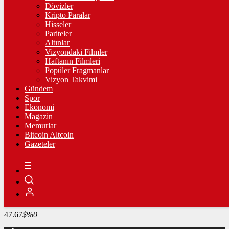
4.341,35
%2,39
Dövizler
Kripto Paralar
BİST100
Hisseler
Pariteler
13.779,39
%-0,14
Altınlar
Vizyondaki Filmler
BİTCOİN
Haftanın Filmleri
Popüler Fragmanlar
3098254
฿
%1.1
Vizyon Takvimi
Gündem
LİTECOİN
Spor
Ekonomi
2171.34
Ł
%0.2
Magazin
Memurlar
ETHEREUM
Bitcoin Altcoin
Gazeteler
91336
Ξ
%0.9
RİPPLE
49.29
%1.5
TETHER
47.67
$
%0