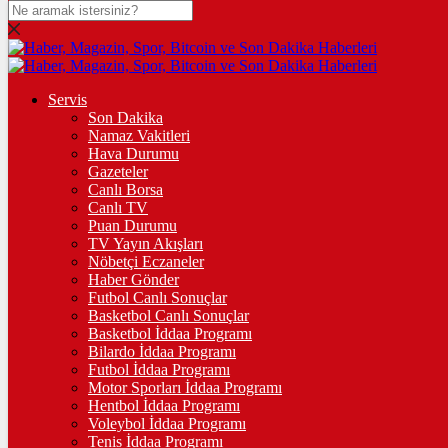
DOLAR
47,7436
$
% 0.18
EURO
Servis
Son Dakika
55,2510
€
% 0.32
Namaz Vakitleri
STERLİN
Hava Durumu
Gazeteler
64,4811
£
% 0.38
Canlı Borsa
Canlı TV
GRAM ALTIN
Puan Durumu
TV Yayın Akışları
6.660,55
%2,59
Nöbetçi Eczaneler
Haber Gönder
ÇEYREK ALTIN
Futbol Canlı Sonuçlar
Basketbol Canlı Sonuçlar
10.912,00
%2,62
Basketbol İddaa Programı
Bilardo İddaa Programı
TAM ALTIN
Futbol İddaa Programı
Motor Sporları İddaa Programı
43.461,00
%2,62
Hentbol İddaa Programı
Voleybol İddaa Programı
ONS
Tenis İddaa Programı