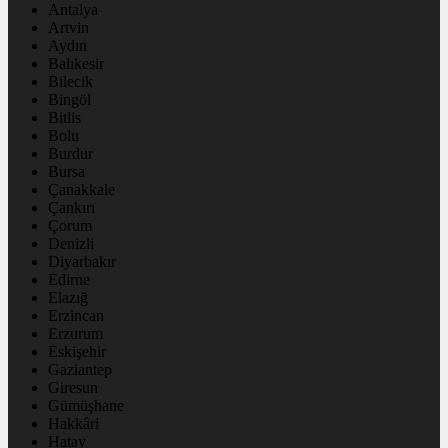
Antalya
Artvin
Aydın
Balıkesir
Bilecik
Bingöl
Bitlis
Bolu
Burdur
Bursa
Çanakkale
Çankırı
Çorum
Denizli
Diyarbakır
Edirne
Elazığ
Erzincan
Erzurum
Eskişehir
Gaziantep
Giresun
Gümüşhane
Hakkâri
Hatay