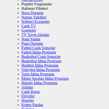
Popüler Fragmanlar
Haftanın Filmleri
Hava Durumu
Namaz Vakitleri
Nöbetçi Eczaneler
Canlı TV
Gazeteler
TV Yayın Akışları
Nasıl Yapılır
Puan Durumu
Futbol Canlı Sonuçlar
Futbol İddaa Programı
Basketbol Canlı Sonuçlar
Basketbol İddaa Programı
Hentbol İddaa Programı
Voleybol İddaa Programı
Tenis İddaa Programı
Motor Sporları İddaa Programı
Bilardo İddaa Programı
Altınlar
Canlı Borsa
Dövizler
Hisseler
Kripto Paralar