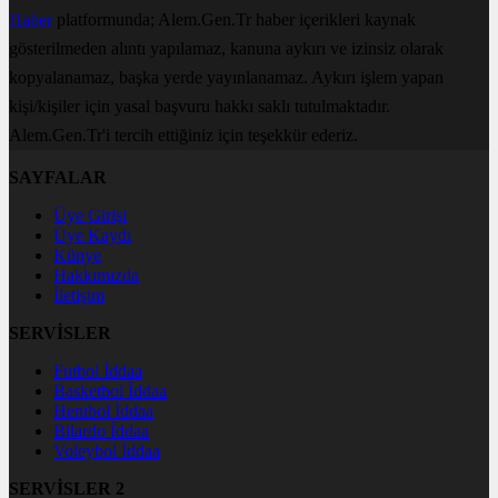
Haber
platformunda; Alem.Gen.Tr haber içerikleri kaynak
gösterilmeden alıntı yapılamaz, kanuna aykırı ve izinsiz olarak
kopyalanamaz, başka yerde yayınlanamaz. Aykırı işlem yapan
kişi/kişiler için yasal başvuru hakkı saklı tutulmaktadır.
Alem.Gen.Tr'i tercih ettiğiniz için teşekkür ederiz.
SAYFALAR
Üye Girişi
Üye Kaydı
Künye
Hakkımızda
İletişim
SERVİSLER
Futbol İddaa
Basketbol İddaa
Hentbol İddaa
Bilardo İddaa
Voleybol İddaa
SERVİSLER 2