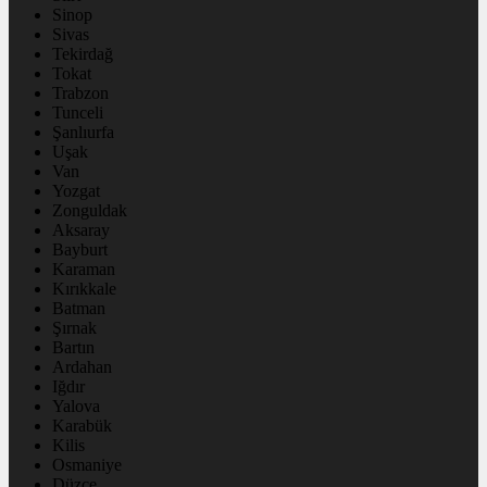
Sinop
Sivas
Tekirdağ
Tokat
Trabzon
Tunceli
Şanlıurfa
Uşak
Van
Yozgat
Zonguldak
Aksaray
Bayburt
Karaman
Kırıkkale
Batman
Şırnak
Bartın
Ardahan
Iğdır
Yalova
Karabük
Kilis
Osmaniye
Düzce