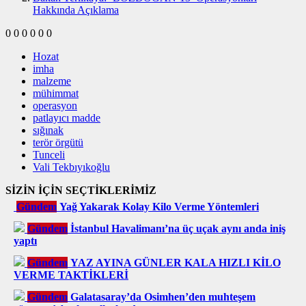
Hakkında Açıklama
0
0
0
0
0
0
Hozat
imha
malzeme
mühimmat
operasyon
patlayıcı madde
sığınak
terör örgütü
Tunceli
Vali Tekbıyıkoğlu
SİZİN İÇİN SEÇTİKLERİMİZ
Gündem
Yağ Yakarak Kolay Kilo Verme Yöntemleri
Gündem
İstanbul Havalimanı’na üç uçak aynı anda iniş
yaptı
Gündem
YAZ AYINA GÜNLER KALA HIZLI KİLO
VERME TAKTİKLERİ
Gündem
Galatasaray’da Osimhen’den muhteşem