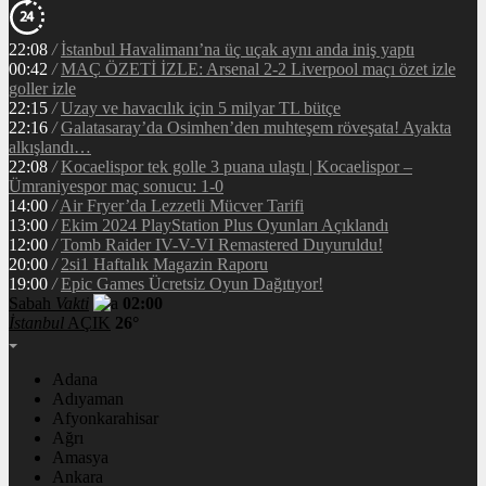
22:08
/
İstanbul Havalimanı’na üç uçak aynı anda iniş yaptı
00:42
/
MAÇ ÖZETİ İZLE: Arsenal 2-2 Liverpool maçı özet izle
goller izle
22:15
/
Uzay ve havacılık için 5 milyar TL bütçe
22:16
/
Galatasaray’da Osimhen’den muhteşem röveşata! Ayakta
alkışlandı…
22:08
/
Kocaelispor tek golle 3 puana ulaştı | Kocaelispor –
Ümraniyespor maç sonucu: 1-0
14:00
/
Air Fryer’da Lezzetli Mücver Tarifi
13:00
/
Ekim 2024 PlayStation Plus Oyunları Açıklandı
12:00
/
Tomb Raider IV-V-VI Remastered Duyuruldu!
20:00
/
2si1 Haftalık Magazin Raporu
19:00
/
Epic Games Ücretsiz Oyun Dağıtıyor!
Sabah
Vakti
02:00
İstanbul
AÇIK
26°
Adana
Adıyaman
Afyonkarahisar
Ağrı
Amasya
Ankara