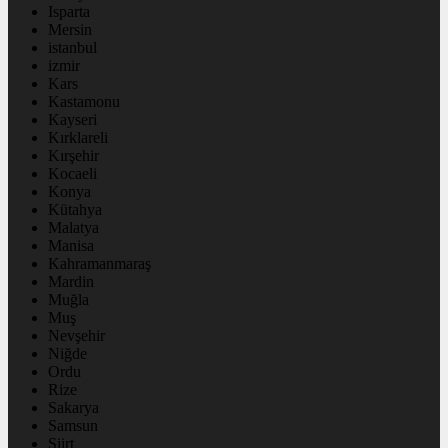
Isparta
Mersin
istanbul
izmir
Kars
Kastamonu
Kayseri
Kırklareli
Kırşehir
Kocaeli
Konya
Kütahya
Malatya
Manisa
Kahramanmaraş
Mardin
Muğla
Muş
Nevşehir
Niğde
Ordu
Rize
Sakarya
Samsun
Siirt