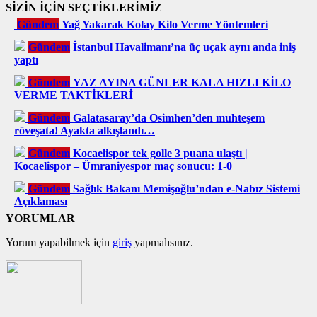
SİZİN İÇİN SEÇTİKLERİMİZ
Gündem
Yağ Yakarak Kolay Kilo Verme Yöntemleri
Gündem
İstanbul Havalimanı’na üç uçak aynı anda iniş
yaptı
Gündem
YAZ AYINA GÜNLER KALA HIZLI KİLO
VERME TAKTİKLERİ
Gündem
Galatasaray’da Osimhen’den muhteşem
röveşata! Ayakta alkışlandı…
Gündem
Kocaelispor tek golle 3 puana ulaştı |
Kocaelispor – Ümraniyespor maç sonucu: 1-0
Gündem
Sağlık Bakanı Memişoğlu’ndan e-Nabız Sistemi
Açıklaması
YORUMLAR
Yorum yapabilmek için
giriş
yapmalısınız.