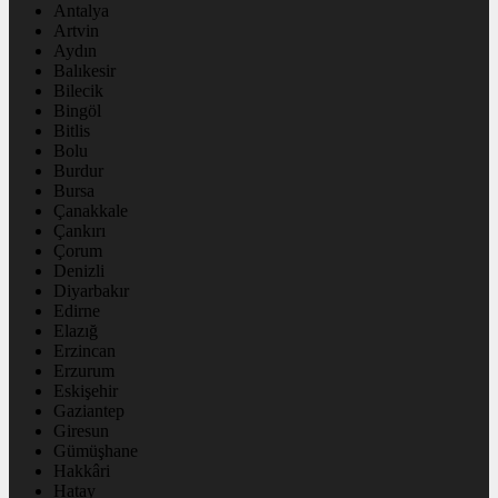
Antalya
Artvin
Aydın
Balıkesir
Bilecik
Bingöl
Bitlis
Bolu
Burdur
Bursa
Çanakkale
Çankırı
Çorum
Denizli
Diyarbakır
Edirne
Elazığ
Erzincan
Erzurum
Eskişehir
Gaziantep
Giresun
Gümüşhane
Hakkâri
Hatay