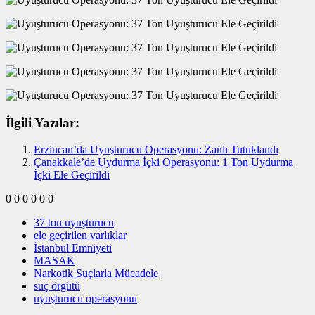
İlgili Yazılar:
Erzincan’da Uyuşturucu Operasyonu: Zanlı Tutuklandı
Çanakkale’de Uydurma İçki Operasyonu: 1 Ton Uydurma
İçki Ele Geçirildi
0
0
0
0
0
0
37 ton uyuşturucu
ele geçirilen varlıklar
İstanbul Emniyeti
MASAK
Narkotik Suçlarla Mücadele
suç örgütü
uyuşturucu operasyonu