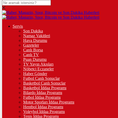
DOLAR
47,6008
$
% 0.06
EURO
Servis
Son Dakika
55,0691
€
% 0.1
Namaz Vakitleri
STERLİN
Hava Durumu
Gazeteler
64,2778
£
% 0.27
Canlı Borsa
Canlı TV
GRAM ALTIN
Puan Durumu
TV Yayın Akışları
6.519,38
%0,36
Nöbetçi Eczaneler
Haber Gönder
ÇEYREK ALTIN
Futbol Canlı Sonuçlar
Basketbol Canlı Sonuçlar
10.660,00
%0,90
Basketbol İddaa Programı
Bilardo İddaa Programı
TAM ALTIN
Futbol İddaa Programı
Motor Sporları İddaa Programı
42.458,00
%0,91
Hentbol İddaa Programı
Voleybol İddaa Programı
ONS
Tenis İddaa Programı