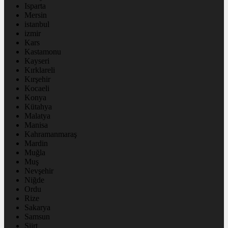
Isparta
Mersin
istanbul
izmir
Kars
Kastamonu
Kayseri
Kırklareli
Kırşehir
Kocaeli
Konya
Kütahya
Malatya
Manisa
Kahramanmaraş
Mardin
Muğla
Muş
Nevşehir
Niğde
Ordu
Rize
Sakarya
Samsun
Siirt