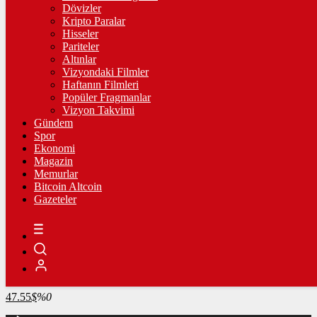
4.267,02
%0,46
Dövizler
Kripto Paralar
BİST100
Hisseler
Pariteler
13.753,77
%0,37
Altınlar
Vizyondaki Filmler
BİTCOİN
Haftanın Filmleri
Popüler Fragmanlar
3067487
฿
%0.8
Vizyon Takvimi
Gündem
LİTECOİN
Spor
Ekonomi
2154.39
Ł
%0.4
Magazin
Memurlar
ETHEREUM
Bitcoin Altcoin
Gazeteler
90533
Ξ
%2
RİPPLE
49.85
%-1.1
TETHER
47.55
$
%0