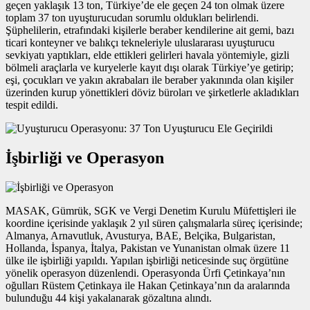
geçen yaklaşık 13 ton, Türkiye’de ele geçen 24 ton olmak üzere
toplam 37 ton uyuşturucudan sorumlu oldukları belirlendi.
Şüphelilerin, etrafındaki kişilerle beraber kendilerine ait gemi, bazı
ticari konteyner ve balıkçı tekneleriyle uluslararası uyuşturucu
sevkiyatı yaptıkları, elde ettikleri gelirleri havala yöntemiyle, gizli
bölmeli araçlarla ve kuryelerle kayıt dışı olarak Türkiye’ye getirip;
eşi, çocukları ve yakın akrabaları ile beraber yakınında olan kişiler
üzerinden kurup yönettikleri döviz büroları ve şirketlerle akladıkları
tespit edildi.
İşbirliği ve Operasyon
MASAK, Gümrük, SGK ve Vergi Denetim Kurulu Müfettişleri ile
koordine içerisinde yaklaşık 2 yıl süren çalışmalarla süreç içerisinde;
Almanya, Arnavutluk, Avusturya, BAE, Belçika, Bulgaristan,
Hollanda, İspanya, İtalya, Pakistan ve Yunanistan olmak üzere 11
ülke ile işbirliği yapıldı. Yapılan işbirliği neticesinde suç örgütüne
yönelik operasyon düzenlendi. Operasyonda Ürfi Çetinkaya’nın
oğulları Rüstem Çetinkaya ile Hakan Çetinkaya’nın da aralarında
bulunduğu 44 kişi yakalanarak gözaltına alındı.