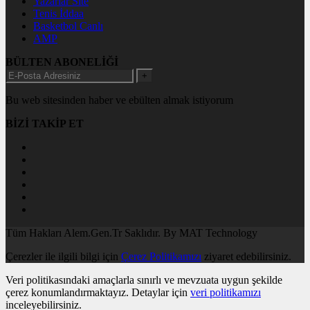
Yazarlar Site
Tenis İddaa
Basketbol Canlı
AMP
BÜLTEN ABONELİĞİ
+
Bu web sitesinden haber ve ebülten almak istiyorum
BİZİ TAKİP ET
Tüm Hakları Alem.Gen.Tr Saklıdır. By MAT Technology
Çerezler ile ilgili bilgi için
Çerez Politikamızı
ziyaret edebilirsiniz.
Veri politikasındaki amaçlarla sınırlı ve mevzuata uygun şekilde
çerez konumlandırmaktayız. Detaylar için
veri politikamızı
inceleyebilirsiniz.