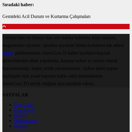
Sıradaki haber:
Gemideki Acil Durum ve Kurtarma Çalışmaları
Türkiye'den ve Dünya’dan son dakika haberler, köşe yazıları,
magazinden siyasete, spordan seyahate bütün konuların tek adresi
Haber
platformunda; Alem.Gen.Tr haber içerikleri kaynak
gösterilmeden alıntı yapılamaz, kanuna aykırı ve izinsiz olarak
kopyalanamaz, başka yerde yayınlanamaz. Aykırı işlem yapan
kişi/kişiler için yasal başvuru hakkı saklı tutulmaktadır.
Alem.Gen.Tr'i tercih ettiğiniz için teşekkür ederiz.
SAYFALAR
Üye Girişi
Üye Kaydı
Künye
Hakkımızda
İletişim