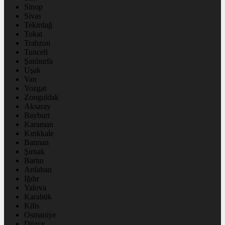
Sinop
Sivas
Tekirdağ
Tokat
Trabzon
Tunceli
Şanlıurfa
Uşak
Van
Yozgat
Zonguldak
Aksaray
Bayburt
Karaman
Kırıkkale
Batman
Şırnak
Bartın
Ardahan
Iğdır
Yalova
Karabük
Kilis
Osmaniye
Düzce