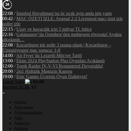
22:08
/
İstanbul Havalimanı’na üç uçak aynı anda iniş yaptı
00:42
/
MAÇ ÖZETİ İZLE: Arsenal 2-2 Liverpool maçı özet izle
goller izle
22:15
/
Uzay ve havacılık için 5 milyar TL bütçe
22:16
/
Galatasaray’da Osimhen’den muhteşem röveşata! Ayakta
alkışlandı…
22:08
/
Kocaelispor tek golle 3 puana ulaştı | Kocaelispor –
Ümraniyespor maç sonucu: 1-0
14:00
/
Air Fryer’da Lezzetli Mücver Tarifi
13:00
/
Ekim 2024 PlayStation Plus Oyunları Açıklandı
12:00
/
Tomb Raider IV-V-VI Remastered Duyuruldu!
20:00
/
2si1 Haftalık Magazin Raporu
19:00
/
Epic Games Ücretsiz Oyun Dağıtıyor!
Sabah
Vakti
02:00
İstanbul
AÇIK
31°
Adana
Adıyaman
Afyonkarahisar
Ağrı
Amasya
Ankara