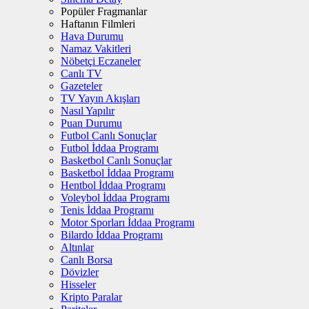
Popüler Fragmanlar
Haftanın Filmleri
Hava Durumu
Namaz Vakitleri
Nöbetçi Eczaneler
Canlı TV
Gazeteler
TV Yayın Akışları
Nasıl Yapılır
Puan Durumu
Futbol Canlı Sonuçlar
Futbol İddaa Programı
Basketbol Canlı Sonuçlar
Basketbol İddaa Programı
Hentbol İddaa Programı
Voleybol İddaa Programı
Tenis İddaa Programı
Motor Sporları İddaa Programı
Bilardo İddaa Programı
Altınlar
Canlı Borsa
Dövizler
Hisseler
Kripto Paralar