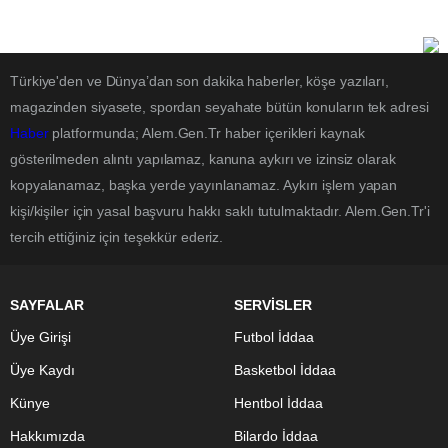
Türkiye'den ve Dünya’dan son dakika haberler, köşe yazıları,
magazinden siyasete, spordan seyahate bütün konuların tek adresi
Haber
platformunda; Alem.Gen.Tr haber içerikleri kaynak
gösterilmeden alıntı yapılamaz, kanuna aykırı ve izinsiz olarak
kopyalanamaz, başka yerde yayınlanamaz. Aykırı işlem yapan
kişi/kişiler için yasal başvuru hakkı saklı tutulmaktadır. Alem.Gen.Tr'i
tercih ettiğiniz için teşekkür ederiz.
SAYFALAR
SERVİSLER
Üye Girişi
Futbol İddaa
Üye Kaydı
Basketbol İddaa
Künye
Hentbol İddaa
Hakkımızda
Bilardo İddaa