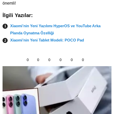
önemli!
İlgili Yazılar:
Xiaomi’nin Yeni Yazılımı HyperOS ve YouTube Arka
Planda Oynatma Özelliği
Xiaomi’nin Yeni Tablet Modeli: POCO Pad
0
0
0
0
0
0