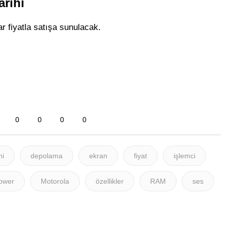
arihi
r fiyatla satışa sunulacak.
0
0
0
0
hi
depolama
ekran
fiyat
işlemci
ower
Motorola
özellikler
RAM
ses