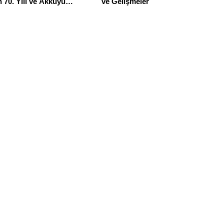
 70. Yılı ve Akkuyu
ve Gelişmeler
ki Rolü