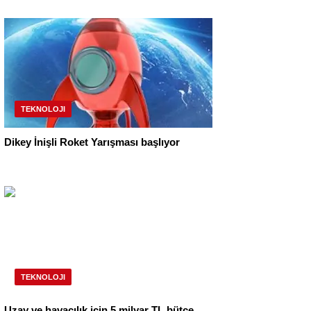
TEKNOLOJI
Dikey İnişli Roket Yarışması başlıyor
TEKNOLOJI
Uzay ve havacılık için 5 milyar TL bütçe