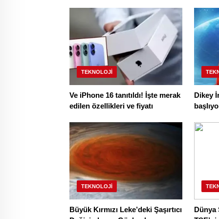
TEKNOLOJI
TEK
Ve iPhone 16 tanıtıldı! İşte merak
Dikey İ
edilen özellikleri ve fiyatı
başlıyo
TEKNOLOJI
TEK
Büyük Kırmızı Leke’deki Şaşırtıcı
Dünya 