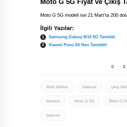
Moto G 5G Fiyat ve Çıkış T
Moto G 5G modeli ise 21 Mart’ta 200 dola
İlgili Yazılar:
Samsung Galaxy M15 5G Tanıtıldı
Xiaomi Poco X6 Neo Tanıtıldı!
0
0
Akıllı telefon
batarya
çıkış tari
kamera
Moto G 5G
Moto G P
tasarım