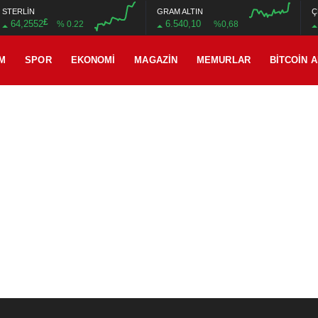
STERLİN
GRAM ALTIN
Ç
£
64,2552
6.540,10
% 0.22
%0,68
M
SPOR
EKONOMI
MAGAZIN
MEMURLAR
BITCOIN 