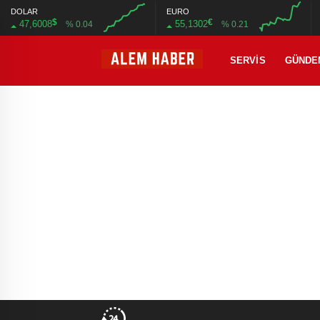
DOLAR
EURO
$
€
47,6008
55,1302
% 0.04
% 0.21
SERVIS
GÜNDE