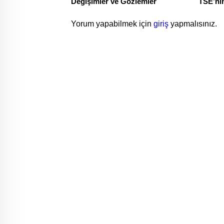
Değişimler ve Gözlemler
TSE’nin
NGS’de
Yorum yapabilmek için
giriş
yapmalısınız.