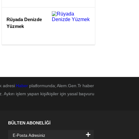
Rüyada Denizde
Yüzmek
k adresi
Haber
platformunda; Alem.Gen.Tr haber
Aykırı işlem yapan kişi/kişiler için yasal başvuru
BÜLTEN ABONELİĞİ
+