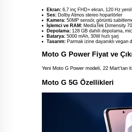
Ekran:
6,7 inç FHD+ ekran, 120 Hz yenil
Ses:
Dolby Atmos stereo hoparlörler
Kamera:
50MP sensör, görüntü sabitleme
İşlemci ve RAM:
MediaTek Dimensity 7
Depolama:
128 GB dahili depolama, mic
Batarya:
5000 mAh, 30W hızlı şarj
Tasarım:
Parmak izine dayanıklı vegan d
Moto G Power Fiyat ve Çıkı
Yeni Moto G Power modeli, 22 Mart’tan iti
Moto G 5G Özellikleri