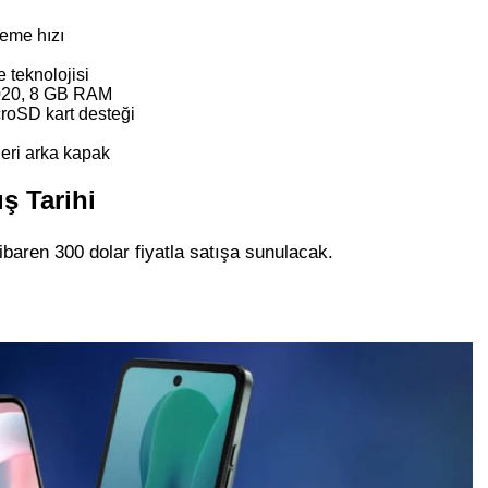
eme hızı
 teknolojisi
020, 8 GB RAM
roSD kart desteği
eri arka kapak
ş Tarihi
baren 300 dolar fiyatla satışa sunulacak.