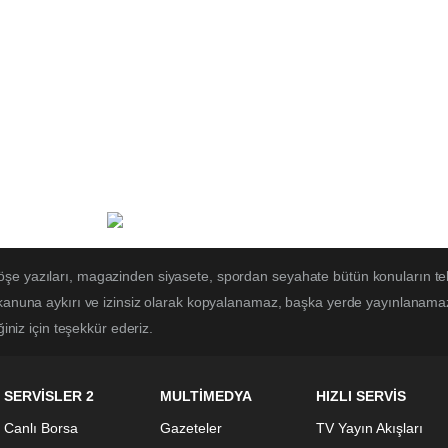
öşe yazıları, magazinden siyasete, spordan seyahate bütün konuların te
 kanuna aykırı ve izinsiz olarak kopyalanamaz, başka yerde yayınlanamaz. 
ğiniz için teşekkür ederiz.
SERVİSLER 2
MULTİMEDYA
HIZLI SERVİS
Canlı Borsa
Gazeteler
TV Yayın Akışları