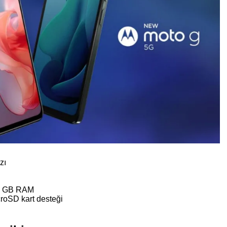
zı
4 GB RAM
roSD kart desteği