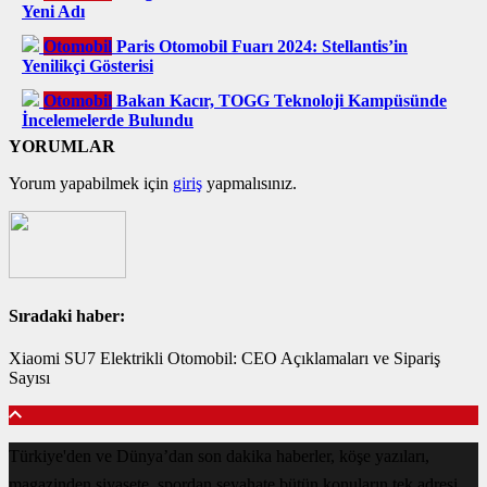
Yeni Adı
Otomobil
Paris Otomobil Fuarı 2024: Stellantis’in
Yenilikçi Gösterisi
Otomobil
Bakan Kacır, TOGG Teknoloji Kampüsünde
İncelemelerde Bulundu
YORUMLAR
Yorum yapabilmek için
giriş
yapmalısınız.
Sıradaki haber:
Xiaomi SU7 Elektrikli Otomobil: CEO Açıklamaları ve Sipariş
Sayısı
Türkiye'den ve Dünya’dan son dakika haberler, köşe yazıları,
magazinden siyasete, spordan seyahate bütün konuların tek adresi