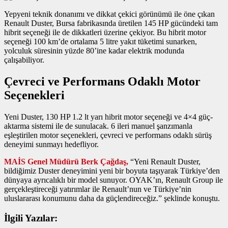
Yepyeni teknik donanımı ve dikkat çekici görünümü ile öne çıkan
Renault Duster, Bursa fabrikasında üretilen 145 HP gücündeki tam
hibrit seçeneği ile de dikkatleri üzerine çekiyor. Bu hibrit motor
seçeneği 100 km’de ortalama 5 litre yakıt tüketimi sunarken,
yolculuk süresinin yüzde 80’ine kadar elektrik modunda
çalışabiliyor.
Çevreci ve Performans Odaklı Motor
Seçenekleri
Yeni Duster, 130 HP 1.2 lt yarı hibrit motor seçeneği ve 4×4 güç-
aktarma sistemi ile de sunulacak. 6 ileri manuel şanzımanla
eşleştirilen motor seçenekleri, çevreci ve performans odaklı sürüş
deneyimi sunmayı hedefliyor.
MAİS Genel Müdürü Berk Çağdaş,
“Yeni Renault Duster,
bildiğimiz Duster deneyimini yeni bir boyuta taşıyarak Türkiye’den
dünyaya ayrıcalıklı bir model sunuyor. OYAK’ın, Renault Group ile
gerçekleştireceği yatırımlar ile Renault’nun ve Türkiye’nin
uluslararası konumunu daha da güçlendireceğiz.” şeklinde konuştu.
İlgili Yazılar: