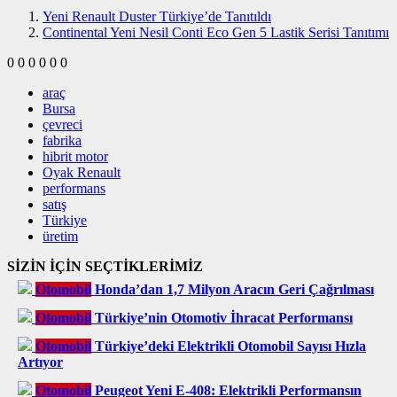
Yeni Renault Duster Türkiye’de Tanıtıldı
Continental Yeni Nesil Conti Eco Gen 5 Lastik Serisi Tanıtımı
0
0
0
0
0
0
araç
Bursa
çevreci
fabrika
hibrit motor
Oyak Renault
performans
satış
Türkiye
üretim
SİZİN İÇİN SEÇTİKLERİMİZ
Otomobil
Honda’dan 1,7 Milyon Aracın Geri Çağrılması
Otomobil
Türkiye’nin Otomotiv İhracat Performansı
Otomobil
Türkiye’deki Elektrikli Otomobil Sayısı Hızla
Artıyor
Otomobil
Peugeot Yeni E-408: Elektrikli Performansın