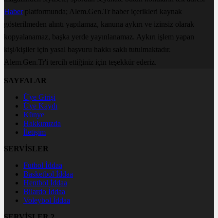
Haber
platformunda; Alem.Gen.Tr haber içerikleri kaynak
gösterilmeden alıntı yapılamaz, kanuna aykırı ve izinsiz olarak
kopyalanamaz, başka yerde yayınlanamaz. Aykırı işlem yapan
kişi/kişiler için yasal başvuru hakkı saklı tutulmaktadır.
Alem.Gen.Tr'i tercih ettiğiniz için teşekkür ederiz.
SAYFALAR
Üye Girişi
Üye Kaydı
Künye
Hakkımızda
İletişim
SERVİSLER
Futbol İddaa
Basketbol İddaa
Hentbol İddaa
Bilardo İddaa
Voleybol İddaa
SERVİSLER 2