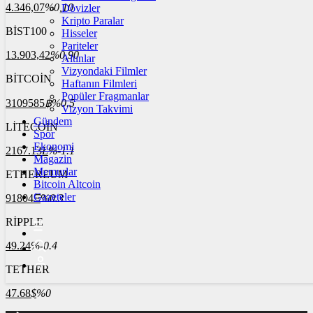
4.346,07
%0,10
Dövizler
Kripto Paralar
BİST100
Hisseler
Pariteler
13.903,42
%0,90
Altınlar
Vizyondaki Filmler
BİTCOİN
Haftanın Filmleri
Popüler Fragmanlar
3109585
฿
%0.5
Vizyon Takvimi
Gündem
LİTECOİN
Spor
Ekonomi
2167.13
Ł
%-1.1
Magazin
Memurlar
ETHEREUM
Bitcoin Altcoin
Gazeteler
91804
Ξ
%0.3
RİPPLE
49.24
%-0.4
TETHER
47.68
$
%0