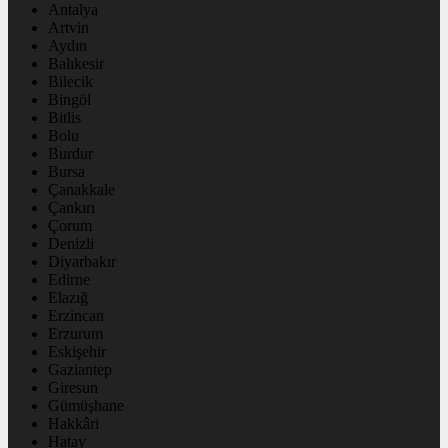
Antalya
Artvin
Aydın
Balıkesir
Bilecik
Bingöl
Bitlis
Bolu
Burdur
Bursa
Çanakkale
Çankırı
Çorum
Denizli
Diyarbakır
Edirne
Elazığ
Erzincan
Erzurum
Eskişehir
Gaziantep
Giresun
Gümüşhane
Hakkâri
Hatay