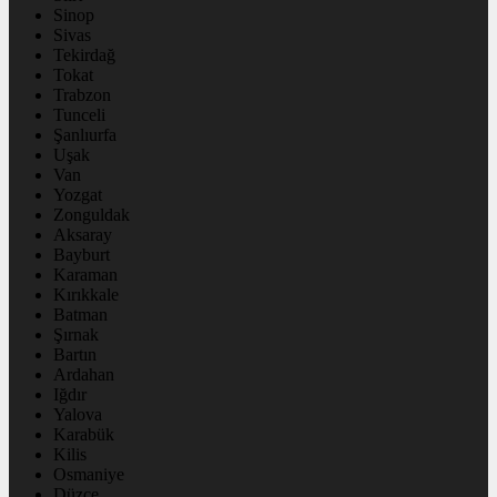
Sinop
Sivas
Tekirdağ
Tokat
Trabzon
Tunceli
Şanlıurfa
Uşak
Van
Yozgat
Zonguldak
Aksaray
Bayburt
Karaman
Kırıkkale
Batman
Şırnak
Bartın
Ardahan
Iğdır
Yalova
Karabük
Kilis
Osmaniye
Düzce