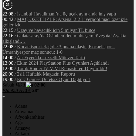
22:08
/
İstanbul Havalimanı’na üç uçak aynı anda iniş yaptı
00:42
/
MAÇ ÖZETİ İZLE: Arsenal 2-2 Liverpool maçı özet izle
goller izle
22:15
/
Uzay ve havacılık için 5 milyar TL bütçe
22:16
/
Galatasaray’da Osimhen’den muhteşem röveşata! Ayakta
alkışlandı…
22:08
/
Kocaelispor tek golle 3 puana ulaştı | Kocaelispor –
Ümraniyespor maç sonucu: 1-0
14:00
/
Air Fryer’da Lezzetli Mücver Tarifi
13:00
/
Ekim 2024 PlayStation Plus Oyunları Açıklandı
12:00
/
Tomb Raider IV-V-VI Remastered Duyuruldu!
20:00
/
2si1 Haftalık Magazin Raporu
19:00
/
Epic Games Ücretsiz Oyun Dağıtıyor!
Sabah
Vakti
02:00
İstanbul
AÇIK
28°
Adana
Adıyaman
Afyonkarahisar
Ağrı
Amasya
Ankara