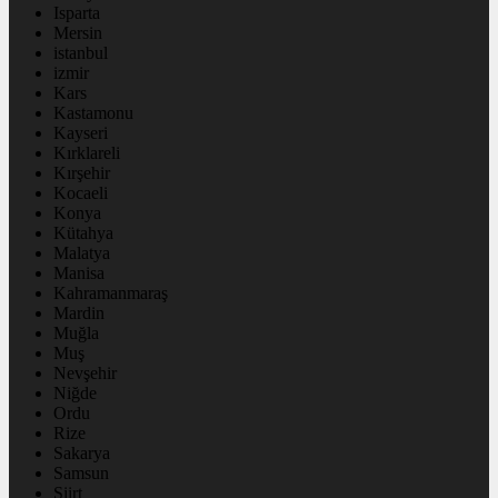
Isparta
Mersin
istanbul
izmir
Kars
Kastamonu
Kayseri
Kırklareli
Kırşehir
Kocaeli
Konya
Kütahya
Malatya
Manisa
Kahramanmaraş
Mardin
Muğla
Muş
Nevşehir
Niğde
Ordu
Rize
Sakarya
Samsun
Siirt