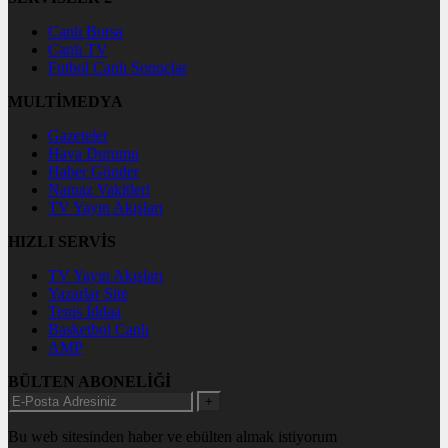
Canlı Borsa
Canlı TV
Futbol Canlı Sonuçlar
MULTİMEDYA
Gazeteler
Hava Durumu
Haber Gönder
Namaz Vakitleri
TV Yayın Akışları
HIZLI SERVİS
TV Yayın Akışları
Yazarlar Site
Tenis İddaa
Basketbol Canlı
AMP
BÜLTEN ABONELİĞİ
+
Bu web sitesinden haber ve ebülten almak istiyorum