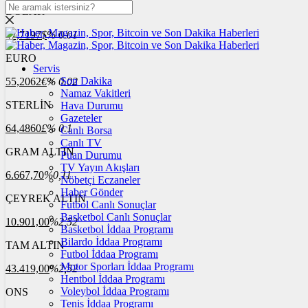
DOLAR
47,7197
$
% 0.01
EURO
Servis
Son Dakika
55,2062
€
% 0.02
Namaz Vakitleri
STERLİN
Hava Durumu
Gazeteler
64,4860
£
% 0.1
Canlı Borsa
Canlı TV
GRAM ALTIN
Puan Durumu
TV Yayın Akışları
6.667,70
%0,11
Nöbetçi Eczaneler
Haber Gönder
ÇEYREK ALTIN
Futbol Canlı Sonuçlar
Basketbol Canlı Sonuçlar
10.901,00
%2,52
Basketbol İddaa Programı
Bilardo İddaa Programı
TAM ALTIN
Futbol İddaa Programı
Motor Sporları İddaa Programı
43.419,00
%2,52
Hentbol İddaa Programı
Voleybol İddaa Programı
ONS
Tenis İddaa Programı