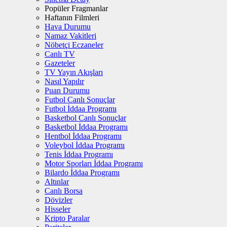
Popüler Fragmanlar
Haftanın Filmleri
Hava Durumu
Namaz Vakitleri
Nöbetçi Eczaneler
Canlı TV
Gazeteler
TV Yayın Akışları
Nasıl Yapılır
Puan Durumu
Futbol Canlı Sonuçlar
Futbol İddaa Programı
Basketbol Canlı Sonuçlar
Basketbol İddaa Programı
Hentbol İddaa Programı
Voleybol İddaa Programı
Tenis İddaa Programı
Motor Sporları İddaa Programı
Bilardo İddaa Programı
Altınlar
Canlı Borsa
Dövizler
Hisseler
Kripto Paralar