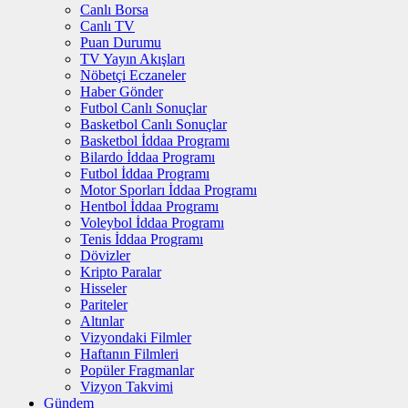
Canlı Borsa
Canlı TV
Puan Durumu
TV Yayın Akışları
Nöbetçi Eczaneler
Haber Gönder
Futbol Canlı Sonuçlar
Basketbol Canlı Sonuçlar
Basketbol İddaa Programı
Bilardo İddaa Programı
Futbol İddaa Programı
Motor Sporları İddaa Programı
Hentbol İddaa Programı
Voleybol İddaa Programı
Tenis İddaa Programı
Dövizler
Kripto Paralar
Hisseler
Pariteler
Altınlar
Vizyondaki Filmler
Haftanın Filmleri
Popüler Fragmanlar
Vizyon Takvimi
Gündem