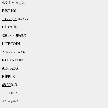
4.341,80
%2,40
BİST100
13.779,39
%-0,14
BİTCOİN
3082890
฿
%0.3
LİTECOİN
2166.79
Ł
%0.4
ETHEREUM
91070
Ξ
%0
RİPPLE
48.39
%-3
TETHER
47.67
$
%0