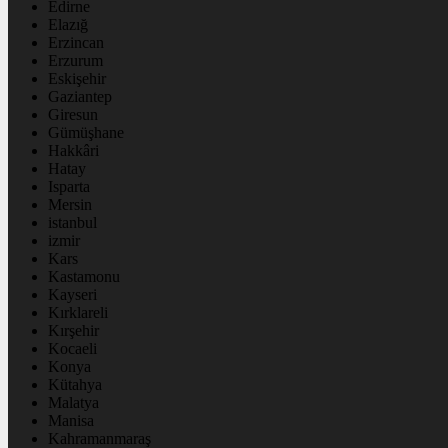
Edirne
Elazığ
Erzincan
Erzurum
Eskişehir
Gaziantep
Giresun
Gümüşhane
Hakkâri
Hatay
Isparta
Mersin
istanbul
izmir
Kars
Kastamonu
Kayseri
Kırklareli
Kırşehir
Kocaeli
Konya
Kütahya
Malatya
Manisa
Kahramanmaraş