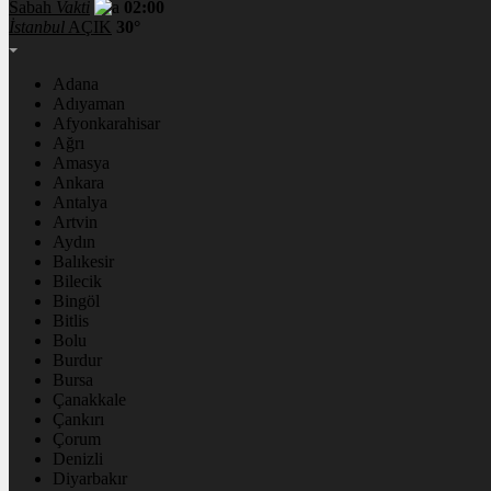
Sabah
Vakti
02:00
İstanbul
AÇIK
30°
Adana
Adıyaman
Afyonkarahisar
Ağrı
Amasya
Ankara
Antalya
Artvin
Aydın
Balıkesir
Bilecik
Bingöl
Bitlis
Bolu
Burdur
Bursa
Çanakkale
Çankırı
Çorum
Denizli
Diyarbakır