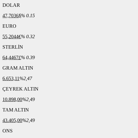
DOLAR
47,7036
$
% 0.15
EURO
55,2044
€
% 0.32
STERLİN
64,4467
£
% 0.39
GRAM ALTIN
6.653,11
%2,47
ÇEYREK ALTIN
10.898,00
%2,49
TAM ALTIN
43.405,00
%2,49
ONS