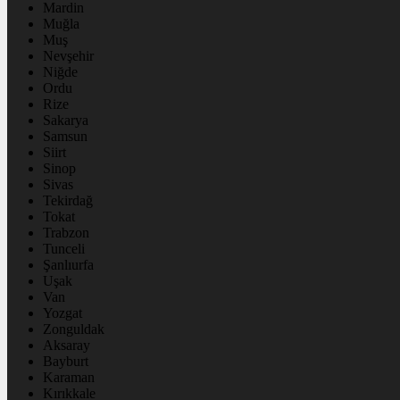
Mardin
Muğla
Muş
Nevşehir
Niğde
Ordu
Rize
Sakarya
Samsun
Siirt
Sinop
Sivas
Tekirdağ
Tokat
Trabzon
Tunceli
Şanlıurfa
Uşak
Van
Yozgat
Zonguldak
Aksaray
Bayburt
Karaman
Kırıkkale