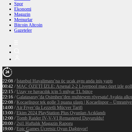
Spor
Ekonomi
Magazin
Memurlar
Bitcoin Altcoin
Gazeteler
22:08
/
İstanbul Havalimanı’na üç uçak aynı anda iniş yaptı
00:42
/
MAÇ ÖZETİ İZLE: Arsenal 2-2 Liverpool maçı özet izle golle
22:15
/
Uzay ve havacılık için 5 milyar TL bütçe
22:16
/
Galatasaray’da Osimhen’den muhteşem röveşata! Ayakta alkı
22:08
/
Kocaelispor tek golle 3 puana ulaştı | Kocaelispor – Ümraniy
14:00
/
Air Fryer’da Lezzetli Mücver Tarifi
13:00
/
Ekim 2024 PlayStation Plus Oyunları Açıklandı
12:00
/
Tomb Raider IV-V-VI Remastered Duyuruldu!
20:00
/
2si1 Haftalık Magazin Raporu
19:00
/
Epic Games Ücretsiz Oyun Dağıtıyor!