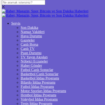
DOLAR
47,7091
$
% 0.17
EURO
Servis
Son Dakika
55,0168
€
% -0.01
Namaz Vakitleri
STERLİN
Hava Durumu
Gazeteler
64,2431
£
% 0.09
Canlı Borsa
Canlı TV
GRAM ALTIN
Puan Durumu
TV Yayın Akışları
6.563,05
%1,09
Nöbetçi Eczaneler
Haber Gönder
ÇEYREK ALTIN
Futbol Canlı Sonuçlar
Basketbol Canlı Sonuçlar
10.729,00
%0,90
Basketbol İddaa Programı
Bilardo İddaa Programı
TAM ALTIN
Futbol İddaa Programı
Motor Sporları İddaa Programı
42.731,00
%0,90
Hentbol İddaa Programı
Voleybol İddaa Programı
ONS
Tenis İddaa Programı