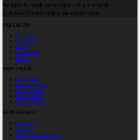
kişi/kişiler için yasal başvuru hakkı saklı tutulmaktadır.
Alem.Gen.Tr'i tercih ettiğiniz için teşekkür ederiz.
SAYFALAR
Üye Girişi
Üye Kaydı
Künye
Hakkımızda
İletişim
SERVİSLER
Futbol İddaa
Basketbol İddaa
Hentbol İddaa
Bilardo İddaa
Voleybol İddaa
SERVİSLER 2
Canlı Borsa
Canlı TV
Futbol Canlı Sonuçlar