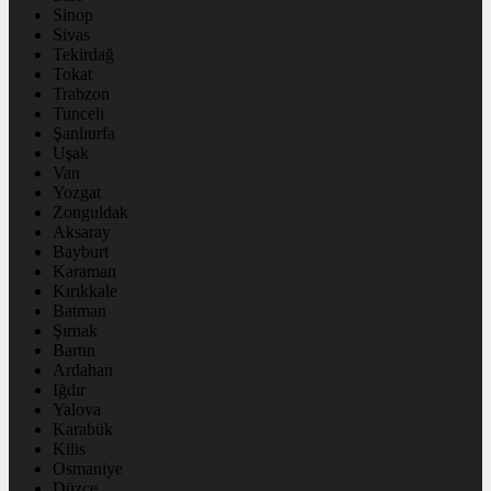
Sinop
Sivas
Tekirdağ
Tokat
Trabzon
Tunceli
Şanlıurfa
Uşak
Van
Yozgat
Zonguldak
Aksaray
Bayburt
Karaman
Kırıkkale
Batman
Şırnak
Bartın
Ardahan
Iğdır
Yalova
Karabük
Kilis
Osmaniye
Düzce