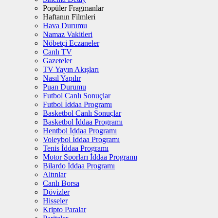
Popüler Fragmanlar
Haftanın Filmleri
Hava Durumu
Namaz Vakitleri
Nöbetçi Eczaneler
Canlı TV
Gazeteler
TV Yayın Akışları
Nasıl Yapılır
Puan Durumu
Futbol Canlı Sonuçlar
Futbol İddaa Programı
Basketbol Canlı Sonuçlar
Basketbol İddaa Programı
Hentbol İddaa Programı
Voleybol İddaa Programı
Tenis İddaa Programı
Motor Sporları İddaa Programı
Bilardo İddaa Programı
Altınlar
Canlı Borsa
Dövizler
Hisseler
Kripto Paralar