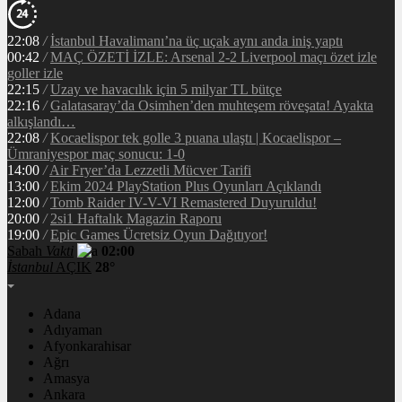
22:08
/
İstanbul Havalimanı’na üç uçak aynı anda iniş yaptı
00:42
/
MAÇ ÖZETİ İZLE: Arsenal 2-2 Liverpool maçı özet izle
goller izle
22:15
/
Uzay ve havacılık için 5 milyar TL bütçe
22:16
/
Galatasaray’da Osimhen’den muhteşem röveşata! Ayakta
alkışlandı…
22:08
/
Kocaelispor tek golle 3 puana ulaştı | Kocaelispor –
Ümraniyespor maç sonucu: 1-0
14:00
/
Air Fryer’da Lezzetli Mücver Tarifi
13:00
/
Ekim 2024 PlayStation Plus Oyunları Açıklandı
12:00
/
Tomb Raider IV-V-VI Remastered Duyuruldu!
20:00
/
2si1 Haftalık Magazin Raporu
19:00
/
Epic Games Ücretsiz Oyun Dağıtıyor!
Sabah
Vakti
02:00
İstanbul
AÇIK
28°
Adana
Adıyaman
Afyonkarahisar
Ağrı
Amasya
Ankara