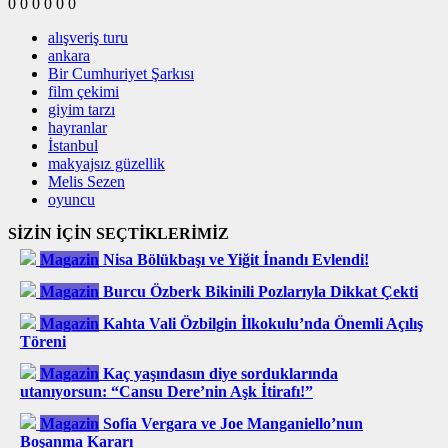
0
0
0
0
0
0
alışveriş turu
ankara
Bir Cumhuriyet Şarkısı
film çekimi
giyim tarzı
hayranlar
İstanbul
makyajsız güzellik
Melis Sezen
oyuncu
SİZİN İÇİN SEÇTİKLERİMİZ
Magazin
Nisa Bölükbaşı ve Yiğit İnandı Evlendi!
Magazin
Burcu Özberk Bikinili Pozlarıyla Dikkat Çekti
Magazin
Kahta Vali Özbilgin İlkokulu’nda Önemli Açılış
Töreni
Magazin
Kaç yaşındasın diye sorduklarında
utanıyorsun: “Cansu Dere’nin Aşk İtirafı!”
Magazin
Sofia Vergara ve Joe Manganiello’nun
Boşanma Kararı