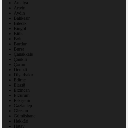
Antalya
Artvin
Aydın
Balıkesir
Bilecik
Bingöl
Bitlis
Bolu
Burdur
Bursa
Çanakkale
Çankırı
Çorum
Denizli
Diyarbakır
Edirne
Elazığ
Erzincan
Erzurum
Eskişehir
Gaziantep
Giresun
Gümüşhane
Hakkâri
Hatay