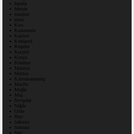
Isparta
Mersin
istanbul
izmir
Kars
Kastamonu
Kayseri
Kırklareli
Kırşehir
Kocaeli
Konya
Kütahya
Malatya
Manisa
Kahramanmaraş
Mardin
Muğla
Muş
Nevşehir
Niğde
Ordu
Rize
Sakarya
Samsun
Siirt