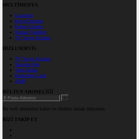
MULTİMEDYA
Gazeteler
Hava Durumu
Haber Gönder
Namaz Vakitleri
TV Yayın Akışları
HIZLI SERVİS
TV Yayın Akışları
Yazarlar Site
Tenis İddaa
Basketbol Canlı
AMP
BÜLTEN ABONELİĞİ
+
Bu web sitesinden haber ve ebülten almak istiyorum
BİZİ TAKİP ET