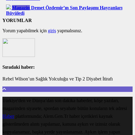
Magazin
Demet Özdemir’ın Son Paylaşımı Hayranları
Büyüledi
YORUMLAR
Yorum yapabilmek için
giriş
yapmalısınız.
Sıradaki haber:
Rebel Wilson’un Sağlık Yolculuğu ve Tip 2 Diyabet İtirafı
Türkiye'den ve Dünya’dan son dakika haberler, köşe yazıları,
magazinden siyasete, spordan seyahate bütün konuların tek adresi
Haber
platformunda; Alem.Gen.Tr haber içerikleri kaynak
gösterilmeden alıntı yapılamaz, kanuna aykırı ve izinsiz olarak
kopyalanamaz, başka yerde yayınlanamaz. Aykırı işlem yapan