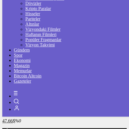
4.286,39
%1,09
Dövizler
Kripto Paralar
BİST100
Hisseler
Pariteler
13.798,82
%0,70
Altınlar
Vizyondaki Filmler
BİTCOİN
Haftanın Filmleri
Popüler Fragmanlar
3064619
฿
%-0.5
Vizyon Takvimi
Gündem
LİTECOİN
Spor
Ekonomi
2167.02
Ł
%1
Magazin
Memurlar
ETHEREUM
Bitcoin Altcoin
Gazeteler
90501
Ξ
%0
RİPPLE
48.56
%-2.1
TETHER
47.66
$
%0