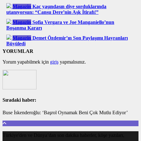
Magazin
Kaç yaşındasın diye sorduklarında
utanıyorsun: “Cansu Dere’nin Aşk İtirafı!”
Magazin
Sofia Vergara ve Joe Manganiello’nun
Boşanma Kararı
Magazin
Demet Özdemir’ın Son Paylaşımı Hayranları
Büyüledi
YORUMLAR
Yorum yapabilmek için
giriş
yapmalısınız.
Sıradaki haber:
Buse İskenderoğlu: ‘Başrol Oynamak Beni Çok Mutlu Ediyor’
Türkiye'den ve Dünya’dan son dakika haberler, köşe yazıları,