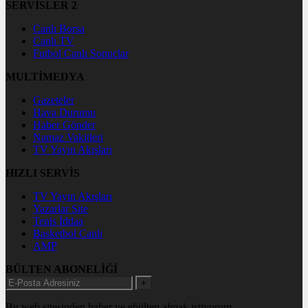
SERVİSLER 2
Canlı Borsa
Canlı TV
Futbol Canlı Sonuçlar
MULTİMEDYA
Gazeteler
Hava Durumu
Haber Gönder
Namaz Vakitleri
TV Yayın Akışları
HIZLI SERVİS
TV Yayın Akışları
Yazarlar Site
Tenis İddaa
Basketbol Canlı
AMP
BÜLTEN ABONELİĞİ
+
Bu web sitesinden haber ve ebülten almak istiyorum