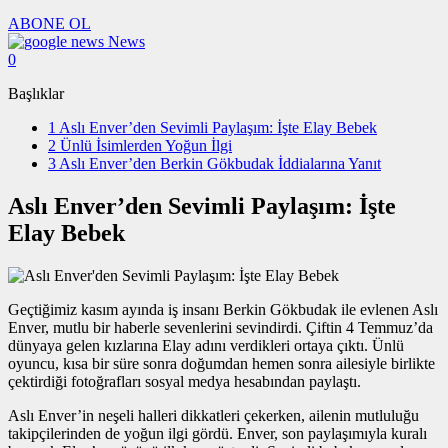
ABONE OL
News
0
Başlıklar
1
Aslı Enver’den Sevimli Paylaşım: İşte Elay Bebek
2
Ünlü İsimlerden Yoğun İlgi
3
Aslı Enver’den Berkin Gökbudak İddialarına Yanıt
Aslı Enver’den Sevimli Paylaşım: İşte
Elay Bebek
Geçtiğimiz kasım ayında iş insanı Berkin Gökbudak ile evlenen Aslı
Enver, mutlu bir haberle sevenlerini sevindirdi. Çiftin 4 Temmuz’da
dünyaya gelen kızlarına Elay adını verdikleri ortaya çıktı. Ünlü
oyuncu, kısa bir süre sonra doğumdan hemen sonra ailesiyle birlikte
çektirdiği fotoğrafları sosyal medya hesabından paylaştı.
Aslı Enver’in neşeli halleri dikkatleri çekerken, ailenin mutluluğu
takipçilerinden de yoğun ilgi gördü. Enver, son paylaşımıyla kuralı