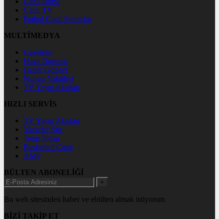
Canlı Borsa
Canlı TV
Futbol Canlı Sonuçlar
MULTİMEDYA
Gazeteler
Hava Durumu
Haber Gönder
Namaz Vakitleri
TV Yayın Akışları
HIZLI SERVİS
TV Yayın Akışları
Yazarlar Site
Tenis İddaa
Basketbol Canlı
AMP
BÜLTEN ABONELİĞİ
+
Bu web sitesinden haber ve ebülten almak istiyorum
BİZİ TAKİP ET