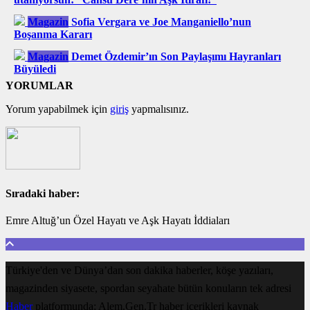
Magazin
Sofia Vergara ve Joe Manganiello’nun
Boşanma Kararı
Magazin
Demet Özdemir’ın Son Paylaşımı Hayranları
Büyüledi
YORUMLAR
Yorum yapabilmek için
giriş
yapmalısınız.
Sıradaki haber:
Emre Altuğ’un Özel Hayatı ve Aşk Hayatı İddiaları
Türkiye'den ve Dünya’dan son dakika haberler, köşe yazıları,
magazinden siyasete, spordan seyahate bütün konuların tek adresi
Haber
platformunda; Alem.Gen.Tr haber içerikleri kaynak