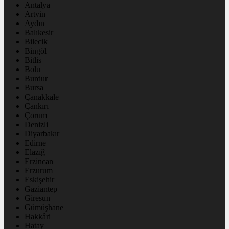
Antalya
Artvin
Aydın
Balıkesir
Bilecik
Bingöl
Bitlis
Bolu
Burdur
Bursa
Çanakkale
Çankırı
Çorum
Denizli
Diyarbakır
Edirne
Elazığ
Erzincan
Erzurum
Eskişehir
Gaziantep
Giresun
Gümüşhane
Hakkâri
Hatay