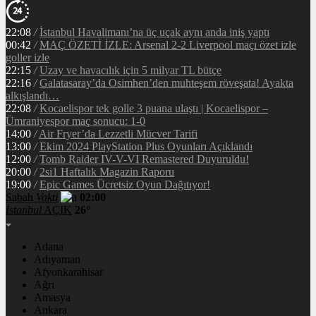
22:08
/
İstanbul Havalimanı’na üç uçak aynı anda iniş yaptı
00:42
/
MAÇ ÖZETİ İZLE: Arsenal 2-2 Liverpool maçı özet izle
goller izle
22:15
/
Uzay ve havacılık için 5 milyar TL bütçe
22:16
/
Galatasaray’da Osimhen’den muhteşem röveşata! Ayakta
alkışlandı…
22:08
/
Kocaelispor tek golle 3 puana ulaştı | Kocaelispor –
Ümraniyespor maç sonucu: 1-0
14:00
/
Air Fryer’da Lezzetli Mücver Tarifi
13:00
/
Ekim 2024 PlayStation Plus Oyunları Açıklandı
12:00
/
Tomb Raider IV-V-VI Remastered Duyuruldu!
20:00
/
2si1 Haftalık Magazin Raporu
19:00
/
Epic Games Ücretsiz Oyun Dağıtıyor!
Sabah
Vakti
02:00
İstanbul
AÇIK
26°
Adana
Adıyaman
Afyonkarahisar
Ağrı
Amasya
Ankara