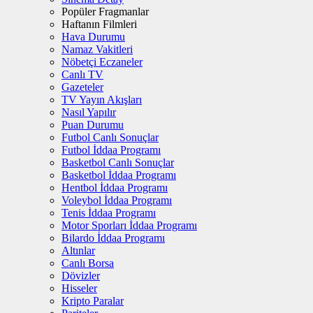
Popüler Fragmanlar
Haftanın Filmleri
Hava Durumu
Namaz Vakitleri
Nöbetçi Eczaneler
Canlı TV
Gazeteler
TV Yayın Akışları
Nasıl Yapılır
Puan Durumu
Futbol Canlı Sonuçlar
Futbol İddaa Programı
Basketbol Canlı Sonuçlar
Basketbol İddaa Programı
Hentbol İddaa Programı
Voleybol İddaa Programı
Tenis İddaa Programı
Motor Sporları İddaa Programı
Bilardo İddaa Programı
Altınlar
Canlı Borsa
Dövizler
Hisseler
Kripto Paralar