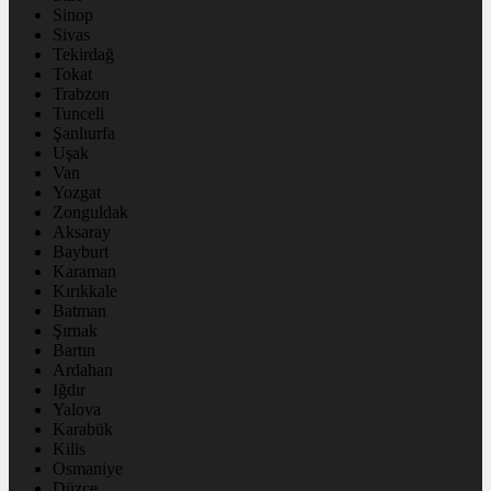
Sinop
Sivas
Tekirdağ
Tokat
Trabzon
Tunceli
Şanlıurfa
Uşak
Van
Yozgat
Zonguldak
Aksaray
Bayburt
Karaman
Kırıkkale
Batman
Şırnak
Bartın
Ardahan
Iğdır
Yalova
Karabük
Kilis
Osmaniye
Düzce