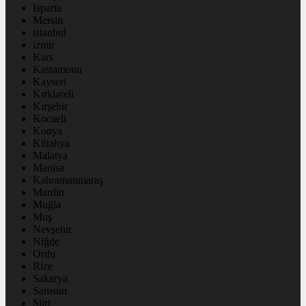
Isparta
Mersin
istanbul
izmir
Kars
Kastamonu
Kayseri
Kırklareli
Kırşehir
Kocaeli
Konya
Kütahya
Malatya
Manisa
Kahramanmaraş
Mardin
Muğla
Muş
Nevşehir
Niğde
Ordu
Rize
Sakarya
Samsun
Siirt