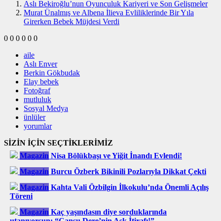
Aslı Bekiroğlu’nun Oyunculuk Kariyeri ve Son Gelişmeler
Murat Ünalmış ve Albena İlieva Evliliklerinde Bir Yıla
Girerken Bebek Müjdesi Verdi
0
0
0
0
0
0
aile
Aslı Enver
Berkin Gökbudak
Elay bebek
Fotoğraf
mutluluk
Sosyal Medya
ünlüler
yorumlar
SİZİN İÇİN SEÇTİKLERİMİZ
Magazin
Nisa Bölükbaşı ve Yiğit İnandı Evlendi!
Magazin
Burcu Özberk Bikinili Pozlarıyla Dikkat Çekti
Magazin
Kahta Vali Özbilgin İlkokulu’nda Önemli Açılış
Töreni
Magazin
Kaç yaşındasın diye sorduklarında
utanıyorsun: “Cansu Dere’nin Aşk İtirafı!”