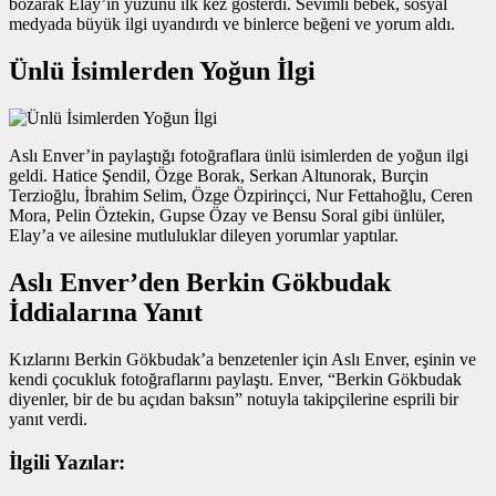
bozarak Elay’ın yüzünü ilk kez gösterdi. Sevimli bebek, sosyal
medyada büyük ilgi uyandırdı ve binlerce beğeni ve yorum aldı.
Ünlü İsimlerden Yoğun İlgi
Aslı Enver’in paylaştığı fotoğraflara ünlü isimlerden de yoğun ilgi
geldi. Hatice Şendil, Özge Borak, Serkan Altunorak, Burçin
Terzioğlu, İbrahim Selim, Özge Özpirinçci, Nur Fettahoğlu, Ceren
Mora, Pelin Öztekin, Gupse Özay ve Bensu Soral gibi ünlüler,
Elay’a ve ailesine mutluluklar dileyen yorumlar yaptılar.
Aslı Enver’den Berkin Gökbudak
İddialarına Yanıt
Kızlarını Berkin Gökbudak’a benzetenler için Aslı Enver, eşinin ve
kendi çocukluk fotoğraflarını paylaştı. Enver, “Berkin Gökbudak
diyenler, bir de bu açıdan baksın” notuyla takipçilerine esprili bir
yanıt verdi.
İlgili Yazılar: