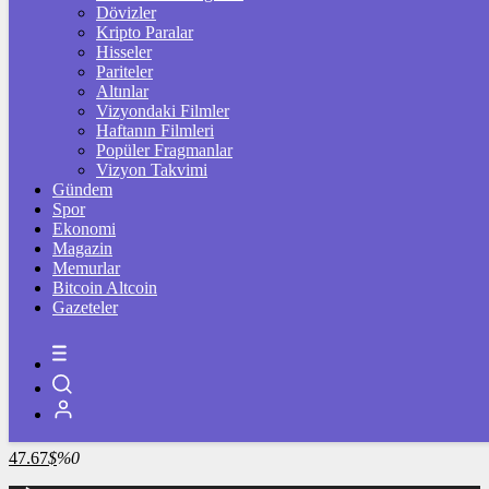
4.341,35
%2,39
Dövizler
Kripto Paralar
BİST100
Hisseler
Pariteler
13.779,39
%-0,14
Altınlar
Vizyondaki Filmler
BİTCOİN
Haftanın Filmleri
Popüler Fragmanlar
3096368
฿
%1.1
Vizyon Takvimi
Gündem
LİTECOİN
Spor
Ekonomi
2171.26
Ł
%0.2
Magazin
Memurlar
ETHEREUM
Bitcoin Altcoin
Gazeteler
91265
Ξ
%0.9
RİPPLE
49.27
%1.5
TETHER
47.67
$
%0