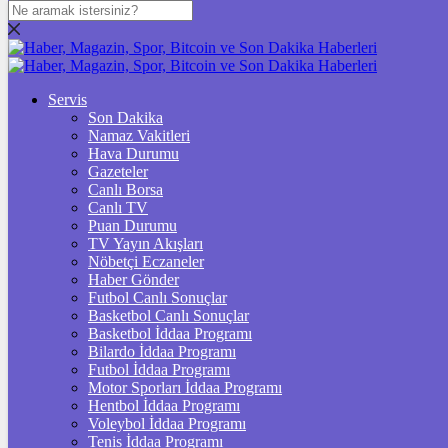
DOLAR
47,7436
$
% 0.18
EURO
Servis
Son Dakika
55,2510
€
% 0.32
Namaz Vakitleri
STERLİN
Hava Durumu
Gazeteler
64,4811
£
% 0.38
Canlı Borsa
Canlı TV
GRAM ALTIN
Puan Durumu
TV Yayın Akışları
6.660,55
%2,59
Nöbetçi Eczaneler
Haber Gönder
ÇEYREK ALTIN
Futbol Canlı Sonuçlar
Basketbol Canlı Sonuçlar
10.912,00
%2,62
Basketbol İddaa Programı
Bilardo İddaa Programı
TAM ALTIN
Futbol İddaa Programı
Motor Sporları İddaa Programı
43.461,00
%2,62
Hentbol İddaa Programı
Voleybol İddaa Programı
ONS
Tenis İddaa Programı