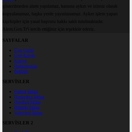
gösterilmeden alıntı yapılamaz, kanuna aykırı ve izinsiz olarak
kopyalanamaz, başka yerde yayınlanamaz. Aykırı işlem yapan
kişi/kişiler için yasal başvuru hakkı saklı tutulmaktadır.
Alem.Gen.Tr'i tercih ettiğiniz için teşekkür ederiz.
SAYFALAR
Üye Girişi
Üye Kaydı
Künye
Hakkımızda
İletişim
SERVİSLER
Futbol İddaa
Basketbol İddaa
Hentbol İddaa
Bilardo İddaa
Voleybol İddaa
SERVİSLER 2