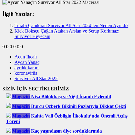
İlgili Yazılar:
Turabi Çamkıran Survivor All Star 2024’ten Neden Ayrıldı?
Kick Boksçu Çağan Atakan Arslan ve Serap Korkmaz:
Survivor Heyecanı
0
0
0
0
0
0
Acun Ilıcalı
Aycan Yanaç
ayrılık kararı
koronavirüs
Survivor All Star 2022
SİZİN İÇİN SEÇTİKLERİMİZ
Magazin
Nisa Bölükbaşı ve Yiğit İnandı Evlendi!
Magazin
Burcu Özberk Bikinili Pozlarıyla Dikkat Çekti
Magazin
Kahta Vali Özbilgin İlkokulu’nda Önemli Açılış
Töreni
Magazin
Kaç yaşındasın diye sorduklarında