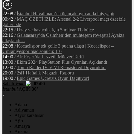
22:08
/
İstanbul Havalimanı’na üç uçak aynı anda iniş yaptı
00:42
/
MAÇ ÖZETİ İZLE: Arsenal 2-2 Liverpool maçı özet izle
goller izle
22:15
/
Uzay ve havacılık için 5 milyar TL bütçe
22:16
/
Galatasaray’da Osimhen’den muhteşem röveşata! Ayakta
alkışlandı…
22:08
/
Kocaelispor tek golle 3 puana ulaştı | Kocaelispor –
Ümraniyespor maç sonucu: 1-0
14:00
/
Air Fryer’da Lezzetli Mücver Tarifi
13:00
/
Ekim 2024 PlayStation Plus Oyunları Açıklandı
12:00
/
Tomb Raider IV-V-VI Remastered Duyuruldu!
20:00
/
2si1 Haftalık Magazin Raporu
19:00
/
Epic Games Ücretsiz Oyun Dağıtıyor!
Sabah
Vakti
02:00
İstanbul
AÇIK
30°
Adana
Adıyaman
Afyonkarahisar
Ağrı
Amasya
Ankara