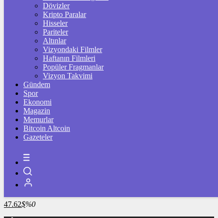
4.245,48
%0,13
Dövizler
Kripto Paralar
BİST100
Hisseler
Pariteler
13.798,82
%0,70
Altınlar
Vizyondaki Filmler
BİTCOİN
Haftanın Filmleri
Popüler Fragmanlar
3064703
฿
%-0.5
Vizyon Takvimi
Gündem
LİTECOİN
Spor
Ekonomi
2164.21
Ł
%0.7
Magazin
Memurlar
ETHEREUM
Bitcoin Altcoin
Gazeteler
90664
Ξ
%-0.2
RİPPLE
49.37
%-3
TETHER
47.62
$
%0