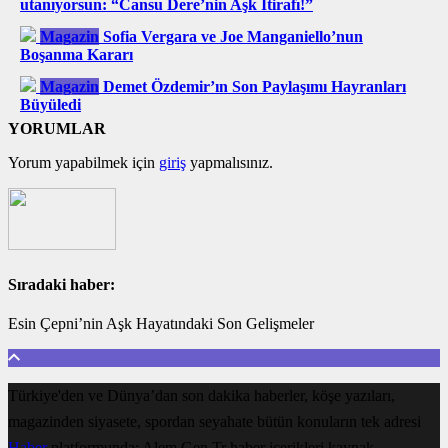
utanıyorsun: “Cansu Dere’nin Aşk İtirafı!”
Magazin
Sofia Vergara ve Joe Manganiello’nun
Boşanma Kararı
Magazin
Demet Özdemir’ın Son Paylaşımı Hayranları
Büyüledi
YORUMLAR
Yorum yapabilmek için
giriş
yapmalısınız.
Sıradaki haber:
Esin Çepni’nin Aşk Hayatındaki Son Gelişmeler
Türkiye'den ve Dünya’dan son dakika haberler, köşe yazıları,
magazinden siyasete, spordan seyahate bütün konuların tek adresi
Haber
platformunda; Alem.Gen.Tr haber içerikleri kaynak