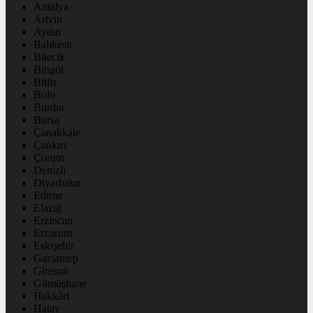
Antalya
Artvin
Aydın
Balıkesir
Bilecik
Bingöl
Bitlis
Bolu
Burdur
Bursa
Çanakkale
Çankırı
Çorum
Denizli
Diyarbakır
Edirne
Elazığ
Erzincan
Erzurum
Eskişehir
Gaziantep
Giresun
Gümüşhane
Hakkâri
Hatay