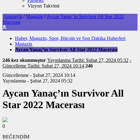
Pariteler
Vizyon Takvimi
Anasayfa
/
Magazin
/
Aycan Yanaç’ın Survivor All Star 2022
Macerası
Haber, Magazin, Spor, Bitcoin ve Son Dakika Haberleri
Magazin
Aycan Yanaç’ın Survivor All Star 2022 Macerası
246 kez okunmuştur
Yayınlanma Tarihi: Şubat 27, 2024 05:32
-
Güncelleme Tarihi: Şubat 27, 2024 10:14
246
Güncellenme - Şubat 27, 2024 10:14
Yayınlanma - Şubat 27, 2024 05:32
Aycan Yanaç’ın Survivor All
Star 2022 Macerası
0
BEĞENDİM