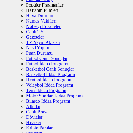
Popüler Fragmanlar
Haftanın Filmleri
Hava Durumu
Namaz Vakitleri
Nöbetçi Eczaneler
Canlı TV
Gazeteler
TV Yayın Akışları
Nasıl Yapılır
Puan Durumu
Futbol Canlı Sonuçlar
Futbol İddaa Programı
Basketbol Canlı Sonuçlar
Basketbol İddaa Programı
Hentbol İddaa Programı
Voleybol İddaa Programı
Tenis İddaa Programı
Motor Sporları İddaa Programı
Bilardo İddaa Programı
Altınlar
Canlı Borsa
Dövizler
Hisseler
Kripto Paralar