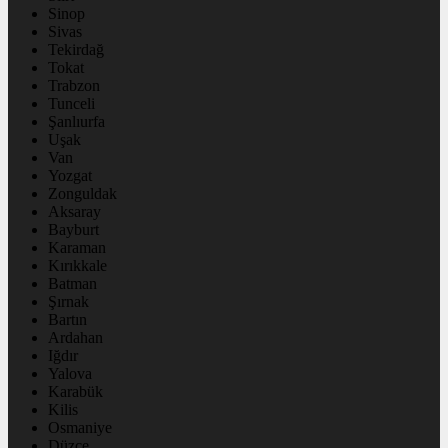
Sinop
Sivas
Tekirdağ
Tokat
Trabzon
Tunceli
Şanlıurfa
Uşak
Van
Yozgat
Zonguldak
Aksaray
Bayburt
Karaman
Kırıkkale
Batman
Şırnak
Bartın
Ardahan
Iğdır
Yalova
Karabük
Kilis
Osmaniye
Düzce