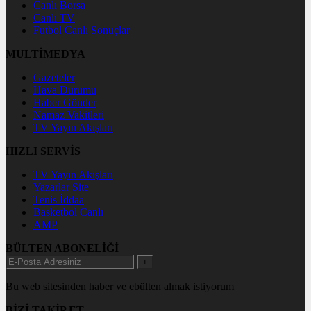
Canlı Borsa
Canlı TV
Futbol Canlı Sonuçlar
MULTİMEDYA
Gazeteler
Hava Durumu
Haber Gönder
Namaz Vakitleri
TV Yayın Akışları
HIZLI SERVİS
TV Yayın Akışları
Yazarlar Site
Tenis İddaa
Basketbol Canlı
AMP
BÜLTEN ABONELİĞİ
+
Bu web sitesinden haber ve ebülten almak istiyorum
BİZİ TAKİP ET