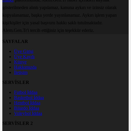
gösterilmeden alıntı yapılamaz, kanuna aykırı ve izinsiz olarak
kopyalanamaz, başka yerde yayınlanamaz. Aykırı işlem yapan
kişi/kişiler için yasal başvuru hakkı saklı tutulmaktadır.
Alem.Gen.Tr'i tercih ettiğiniz için teşekkür ederiz.
SAYFALAR
Üye Girişi
Üye Kaydı
Künye
Hakkımızda
İletişim
SERVİSLER
Futbol İddaa
Basketbol İddaa
Hentbol İddaa
Bilardo İddaa
Voleybol İddaa
SERVİSLER 2