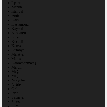
Isparta
Mersin
istanbul
izmir
Kars
Kastamonu
Kayseri
Kırklareli
Kırşehir
Kocaeli
Konya
Kütahya
Malatya
Manisa
Kahramanmaraş
Mardin
Muğla
Muş
Nevşehir
Niğde
Ordu
Rize
Sakarya
Samsun
Siirt