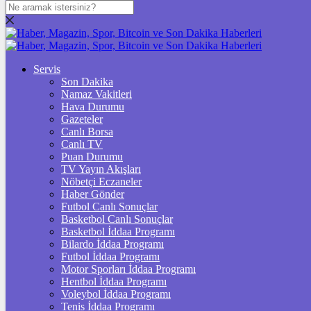
DOLAR
47,7024
$
% 0.05
EURO
Servis
Son Dakika
55,0474
€
% -0.12
Namaz Vakitleri
STERLİN
Hava Durumu
Gazeteler
64,3334
£
% -0.05
Canlı Borsa
Canlı TV
GRAM ALTIN
Puan Durumu
TV Yayın Akışları
6.499,51
%0,11
Nöbetçi Eczaneler
Haber Gönder
ÇEYREK ALTIN
Futbol Canlı Sonuçlar
Basketbol Canlı Sonuçlar
10.664,00
%0,29
Basketbol İddaa Programı
Bilardo İddaa Programı
TAM ALTIN
Futbol İddaa Programı
Motor Sporları İddaa Programı
42.473,00
%0,29
Hentbol İddaa Programı
Voleybol İddaa Programı
ONS
Tenis İddaa Programı