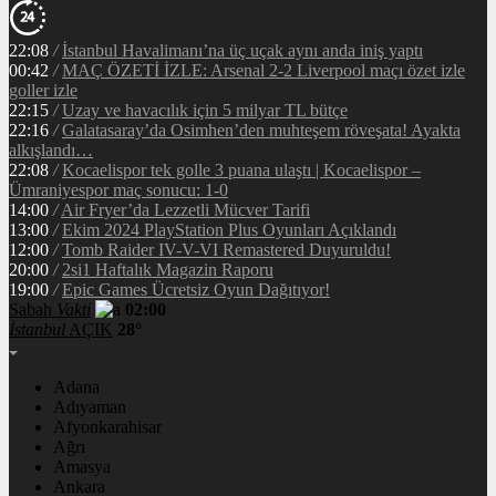
22:08
/
İstanbul Havalimanı’na üç uçak aynı anda iniş yaptı
00:42
/
MAÇ ÖZETİ İZLE: Arsenal 2-2 Liverpool maçı özet izle
goller izle
22:15
/
Uzay ve havacılık için 5 milyar TL bütçe
22:16
/
Galatasaray’da Osimhen’den muhteşem röveşata! Ayakta
alkışlandı…
22:08
/
Kocaelispor tek golle 3 puana ulaştı | Kocaelispor –
Ümraniyespor maç sonucu: 1-0
14:00
/
Air Fryer’da Lezzetli Mücver Tarifi
13:00
/
Ekim 2024 PlayStation Plus Oyunları Açıklandı
12:00
/
Tomb Raider IV-V-VI Remastered Duyuruldu!
20:00
/
2si1 Haftalık Magazin Raporu
19:00
/
Epic Games Ücretsiz Oyun Dağıtıyor!
Sabah
Vakti
02:00
İstanbul
AÇIK
28°
Adana
Adıyaman
Afyonkarahisar
Ağrı
Amasya
Ankara