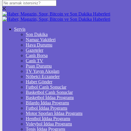
DOLAR
47,7252
$
% 0.01
EURO
Servis
Son Dakika
55,1803
€
% -0.06
Namaz Vakitleri
STERLİN
Hava Durumu
Gazeteler
64,4321
£
% -0.02
Canlı Borsa
Canlı TV
GRAM ALTIN
Puan Durumu
TV Yayın Akışları
6.639,85
%-0,31
Nöbetçi Eczaneler
Haber Gönder
ÇEYREK ALTIN
Futbol Canlı Sonuçlar
Basketbol Canlı Sonuçlar
10.869,00
%2,22
Basketbol İddaa Programı
Bilardo İddaa Programı
TAM ALTIN
Futbol İddaa Programı
Motor Sporları İddaa Programı
43.288,00
%2,21
Hentbol İddaa Programı
Voleybol İddaa Programı
ONS
Tenis İddaa Programı