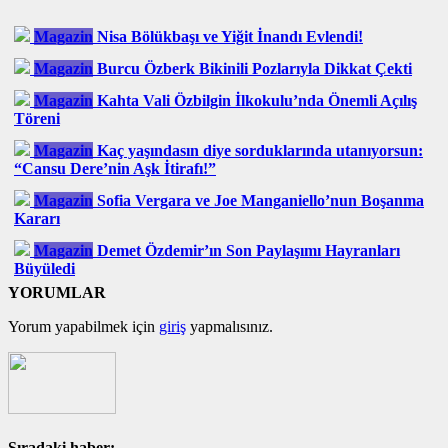
Magazin
Nisa Bölükbaşı ve Yiğit İnandı Evlendi!
Magazin
Burcu Özberk Bikinili Pozlarıyla Dikkat Çekti
Magazin
Kahta Vali Özbilgin İlkokulu’nda Önemli Açılış
Töreni
Magazin
Kaç yaşındasın diye sorduklarında utanıyorsun:
“Cansu Dere’nin Aşk İtirafı!”
Magazin
Sofia Vergara ve Joe Manganiello’nun Boşanma
Kararı
Magazin
Demet Özdemir’ın Son Paylaşımı Hayranları
Büyüledi
YORUMLAR
Yorum yapabilmek için
giriş
yapmalısınız.
Sıradaki haber: