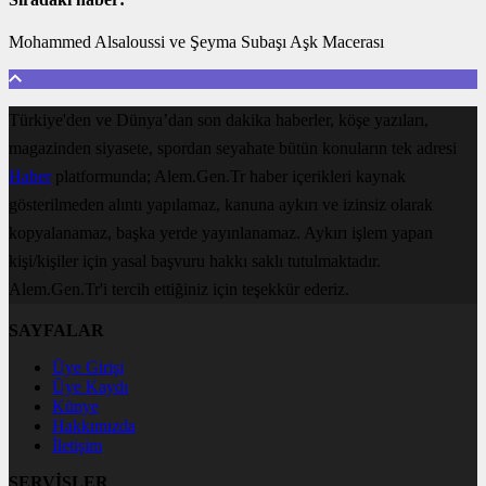
Mohammed Alsaloussi ve Şeyma Subaşı Aşk Macerası
Türkiye'den ve Dünya’dan son dakika haberler, köşe yazıları,
magazinden siyasete, spordan seyahate bütün konuların tek adresi
Haber
platformunda; Alem.Gen.Tr haber içerikleri kaynak
gösterilmeden alıntı yapılamaz, kanuna aykırı ve izinsiz olarak
kopyalanamaz, başka yerde yayınlanamaz. Aykırı işlem yapan
kişi/kişiler için yasal başvuru hakkı saklı tutulmaktadır.
Alem.Gen.Tr'i tercih ettiğiniz için teşekkür ederiz.
SAYFALAR
Üye Girişi
Üye Kaydı
Künye
Hakkımızda
İletişim
SERVİSLER