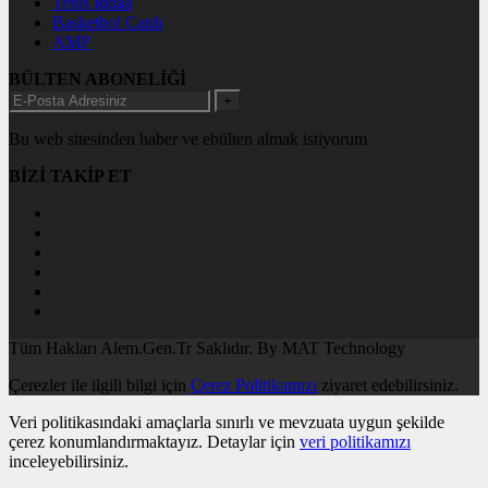
Tenis İddaa
Basketbol Canlı
AMP
BÜLTEN ABONELİĞİ
+
Bu web sitesinden haber ve ebülten almak istiyorum
BİZİ TAKİP ET
Tüm Hakları Alem.Gen.Tr Saklıdır. By MAT Technology
Çerezler ile ilgili bilgi için
Çerez Politikamızı
ziyaret edebilirsiniz.
Veri politikasındaki amaçlarla sınırlı ve mevzuata uygun şekilde
çerez konumlandırmaktayız. Detaylar için
veri politikamızı
inceleyebilirsiniz.