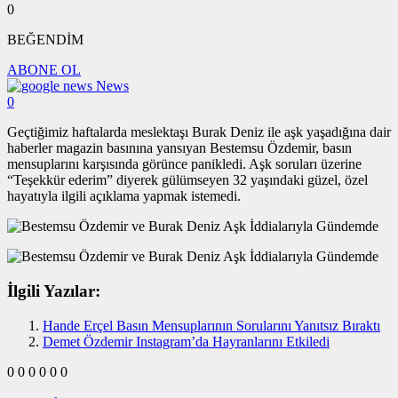
0
BEĞENDİM
ABONE OL
News
0
Geçtiğimiz haftalarda meslektaşı Burak Deniz ile aşk yaşadığına dair
haberler magazin basınına yansıyan Bestemsu Özdemir, basın
mensuplarını karşısında görünce panikledi. Aşk soruları üzerine
“Teşekkür ederim” diyerek gülümseyen 32 yaşındaki güzel, özel
hayatıyla ilgili açıklama yapmak istemedi.
İlgili Yazılar:
Hande Erçel Basın Mensuplarının Sorularını Yanıtsız Bıraktı
Demet Özdemir Instagram’da Hayranlarını Etkiledi
0
0
0
0
0
0