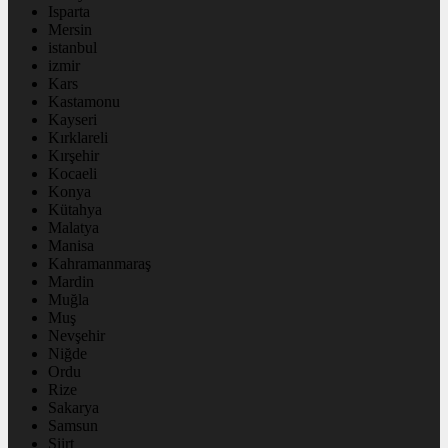
Isparta
Mersin
istanbul
izmir
Kars
Kastamonu
Kayseri
Kırklareli
Kırşehir
Kocaeli
Konya
Kütahya
Malatya
Manisa
Kahramanmaraş
Mardin
Muğla
Muş
Nevşehir
Niğde
Ordu
Rize
Sakarya
Samsun
Siirt