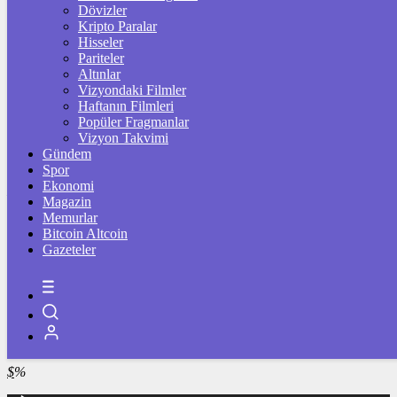
4.325,33
%-0,38
Dövizler
Kripto Paralar
BİST100
Hisseler
Pariteler
13.779,39
%-0,14
Altınlar
Vizyondaki Filmler
BİTCOİN
Haftanın Filmleri
Popüler Fragmanlar
฿
%
Vizyon Takvimi
Gündem
LİTECOİN
Spor
Ekonomi
Ł
%
Magazin
Memurlar
ETHEREUM
Bitcoin Altcoin
Gazeteler
Ξ
%
RİPPLE
%
TETHER
$
%