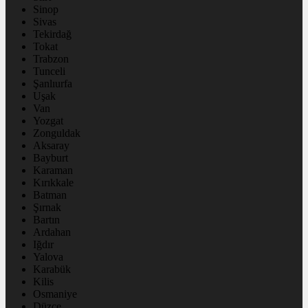
Sinop
Sivas
Tekirdağ
Tokat
Trabzon
Tunceli
Şanlıurfa
Uşak
Van
Yozgat
Zonguldak
Aksaray
Bayburt
Karaman
Kırıkkale
Batman
Şırnak
Bartın
Ardahan
Iğdır
Yalova
Karabük
Kilis
Osmaniye
Düzce