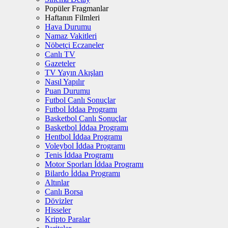
Popüler Fragmanlar
Haftanın Filmleri
Hava Durumu
Namaz Vakitleri
Nöbetçi Eczaneler
Canlı TV
Gazeteler
TV Yayın Akışları
Nasıl Yapılır
Puan Durumu
Futbol Canlı Sonuçlar
Futbol İddaa Programı
Basketbol Canlı Sonuçlar
Basketbol İddaa Programı
Hentbol İddaa Programı
Voleybol İddaa Programı
Tenis İddaa Programı
Motor Sporları İddaa Programı
Bilardo İddaa Programı
Altınlar
Canlı Borsa
Dövizler
Hisseler
Kripto Paralar