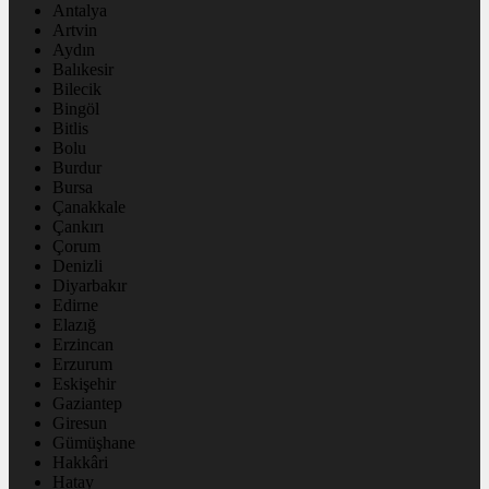
Antalya
Artvin
Aydın
Balıkesir
Bilecik
Bingöl
Bitlis
Bolu
Burdur
Bursa
Çanakkale
Çankırı
Çorum
Denizli
Diyarbakır
Edirne
Elazığ
Erzincan
Erzurum
Eskişehir
Gaziantep
Giresun
Gümüşhane
Hakkâri
Hatay