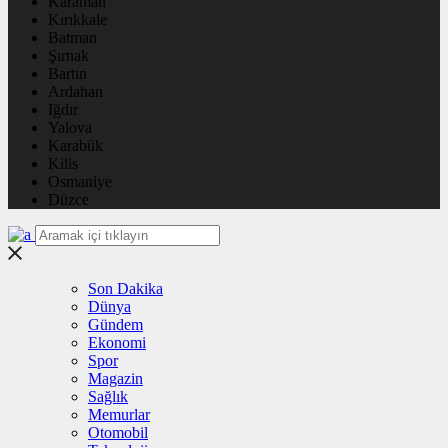
Karaman
Kırıkkale
Batman
Şırnak
Bartın
Ardahan
Iğdır
Yalova
Karabük
Kilis
Osmaniye
Düzce
Son Dakika
Dünya
Gündem
Ekonomi
Spor
Magazin
Sağlık
Memurlar
Otomobil