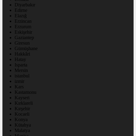
Diyarbakır
Edirne
Elazığ
Erzincan
Erzurum
Eskişehir
Gaziantep
Giresun
Gümüşhane
Hakkâri
Hatay
Isparta
Mersin
istanbul
izmir
Kars
Kastamonu
Kayseri
Kırklareli
Kırşehir
Kocaeli
Konya
Kütahya
Malatya
Manisa