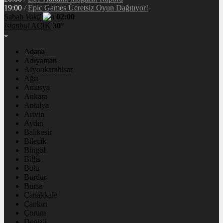
19:00
/
Epic Games Ücretsiz Oyun Dağıtıyor!
Sabah
Vakti
02:00
İstanbul
AÇIK
30°
Adana
Adıyaman
Afyonkarahisar
Ağrı
Amasya
Ankara
Antalya
Artvin
Aydın
Balıkesir
Bilecik
Bingöl
Bitlis
Bolu
Burdur
Bursa
Çanakkale
Çankırı
Çorum
Denizli