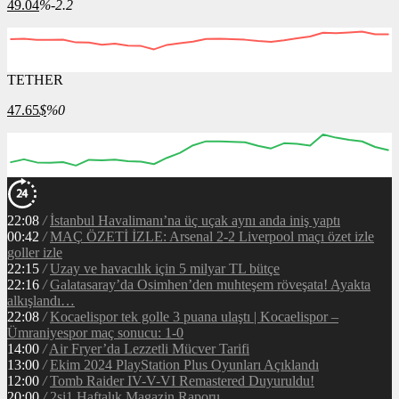
49.04
%-2.2
TETHER
47.65
$
%0
22:08
/
İstanbul Havalimanı’na üç uçak aynı anda iniş yaptı
00:42
/
MAÇ ÖZETİ İZLE: Arsenal 2-2 Liverpool maçı özet izle
goller izle
22:15
/
Uzay ve havacılık için 5 milyar TL bütçe
22:16
/
Galatasaray’da Osimhen’den muhteşem röveşata! Ayakta
alkışlandı…
22:08
/
Kocaelispor tek golle 3 puana ulaştı | Kocaelispor –
Ümraniyespor maç sonucu: 1-0
14:00
/
Air Fryer’da Lezzetli Mücver Tarifi
13:00
/
Ekim 2024 PlayStation Plus Oyunları Açıklandı
12:00
/
Tomb Raider IV-V-VI Remastered Duyuruldu!
20:00
/
2si1 Haftalık Magazin Raporu