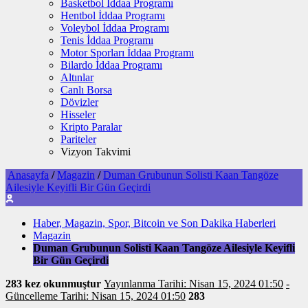
Basketbol İddaa Programı
Hentbol İddaa Programı
Voleybol İddaa Programı
Tenis İddaa Programı
Motor Sporları İddaa Programı
Bilardo İddaa Programı
Altınlar
Canlı Borsa
Dövizler
Hisseler
Kripto Paralar
Pariteler
Vizyon Takvimi
Anasayfa
/
Magazin
/
Duman Grubunun Solisti Kaan Tangöze
Ailesiyle Keyifli Bir Gün Geçirdi
Haber, Magazin, Spor, Bitcoin ve Son Dakika Haberleri
Magazin
Duman Grubunun Solisti Kaan Tangöze Ailesiyle Keyifli
Bir Gün Geçirdi
283 kez okunmuştur
Yayınlanma Tarihi: Nisan 15, 2024 01:50
-
Güncelleme Tarihi: Nisan 15, 2024 01:50
283