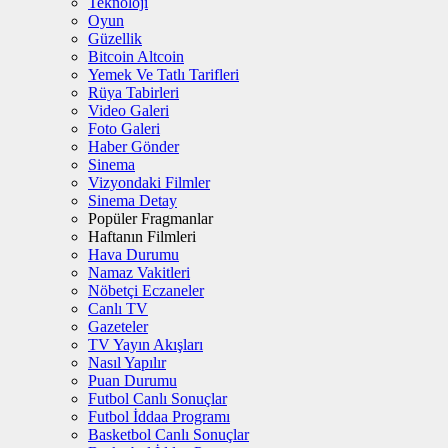
Teknoloji
Oyun
Güzellik
Bitcoin Altcoin
Yemek Ve Tatlı Tarifleri
Rüya Tabirleri
Video Galeri
Foto Galeri
Haber Gönder
Sinema
Vizyondaki Filmler
Sinema Detay
Popüler Fragmanlar
Haftanın Filmleri
Hava Durumu
Namaz Vakitleri
Nöbetçi Eczaneler
Canlı TV
Gazeteler
TV Yayın Akışları
Nasıl Yapılır
Puan Durumu
Futbol Canlı Sonuçlar
Futbol İddaa Programı
Basketbol Canlı Sonuçlar