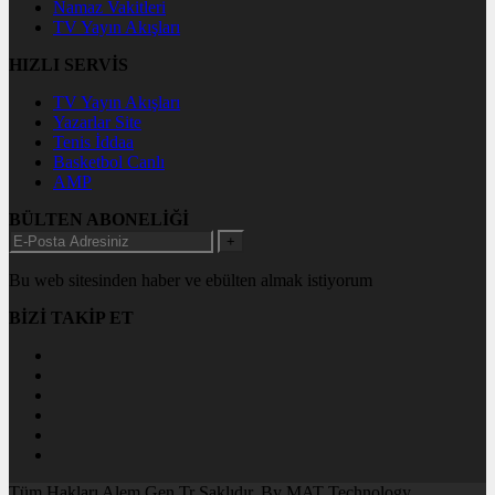
Namaz Vakitleri
TV Yayın Akışları
HIZLI SERVİS
TV Yayın Akışları
Yazarlar Site
Tenis İddaa
Basketbol Canlı
AMP
BÜLTEN ABONELİĞİ
+
Bu web sitesinden haber ve ebülten almak istiyorum
BİZİ TAKİP ET
Tüm Hakları Alem.Gen.Tr Saklıdır. By MAT Technology