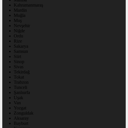
Kahramanmaraş
Mardin
Muğla
Muş
Nevşehir
Niğde
Ordu
Rize
Sakarya
Samsun
Siirt
Sinop
Sivas
Tekirdağ
Tokat
Trabzon
Tunceli
Şanlıurfa
Uşak
Van
Yozgat
Zonguldak
Aksaray
Bayburt