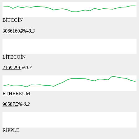
BİTCOİN
3066160
฿
%-0.3
LİTECOİN
2169.29
Ł
%0.7
ETHEREUM
90587
Ξ
%-0.2
RİPPLE