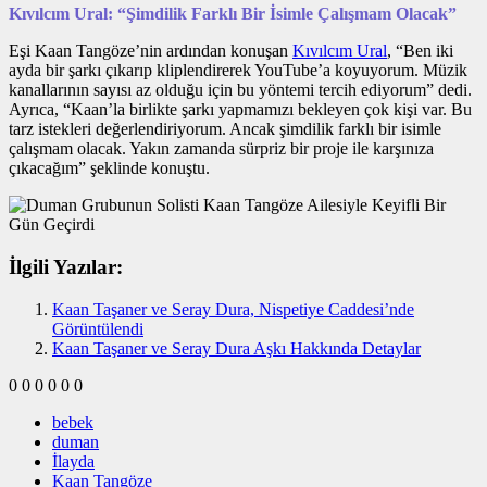
Kıvılcım Ural: “Şimdilik Farklı Bir İsimle Çalışmam Olacak”
Eşi Kaan Tangöze’nin ardından konuşan
Kıvılcım Ural
, “Ben iki
ayda bir şarkı çıkarıp kliplendirerek YouTube’a koyuyorum. Müzik
kanallarının sayısı az olduğu için bu yöntemi tercih ediyorum” dedi.
Ayrıca, “Kaan’la birlikte şarkı yapmamızı bekleyen çok kişi var. Bu
tarz istekleri değerlendiriyorum. Ancak şimdilik farklı bir isimle
çalışmam olacak. Yakın zamanda sürpriz bir proje ile karşınıza
çıkacağım” şeklinde konuştu.
İlgili Yazılar:
Kaan Taşaner ve Seray Dura, Nispetiye Caddesi’nde
Görüntülendi
Kaan Taşaner ve Seray Dura Aşkı Hakkında Detaylar
0
0
0
0
0
0
bebek
duman
İlayda
Kaan Tangöze