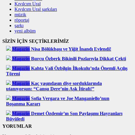
Kıvılcım Ural
Kıvılcım Ural şarkıları
müzik
röportaj
şarkı
yeni albüm
SİZİN İÇİN SEÇTİKLERİMİZ
Magazin
Nisa Bölükbaşı ve Yiğit İnandı Evlendi!
Magazin
Burcu Özberk Bikinili Pozlarıyla Dikkat Çekti
Magazin
Kahta Vali Özbilgin İlkokulu’nda Önemli Açılış
Töreni
Magazin
Kaç yaşındasın diye sorduklarında
utanıyorsun: “Cansu Dere’nin Aşk İtirafı!”
Magazin
Sofia Vergara ve Joe Manganiello’nun
Boşanma Kararı
Magazin
Demet Özdemir’ın Son Paylaşımı Hayranları
Büyüledi
YORUMLAR