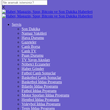
DOLAR
47,7115
$
% 0.16
Servis
Son Dakika
EURO
Namaz Vakitleri
Hava Durumu
55,0321
€
% -0.02
Gazeteler
Canlı Borsa
Canlı TV
Puan Durumu
TV Yayın Akışları
STERLİN
Nöbetçi Eczaneler
Haber Gönder
64,2463
£
% 0.07
Futbol Canlı Sonuçlar
Basketbol Canlı Sonuçlar
Basketbol İddaa Programı
Bilardo İddaa Programı
Futbol İddaa Programı
GRAM ALTIN
Motor Sporları İddaa Programı
6.525,27
%0,50
Hentbol İddaa Programı
Voleybol İddaa Programı
Tenis İddaa Programı