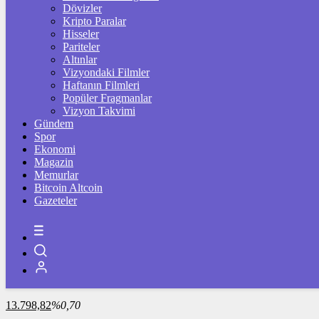
Dövizler
Kripto Paralar
ÇEYREK ALTIN
Hisseler
Pariteler
10.692,00
%0,55
Altınlar
Vizyondaki Filmler
Haftanın Filmleri
Popüler Fragmanlar
Vizyon Takvimi
TAM ALTIN
Gündem
Spor
42.585,00
%0,55
Ekonomi
Magazin
Memurlar
Bitcoin Altcoin
ONS
Gazeteler
4.254,94
%0,35
BİST100
13.798,82
%0,70