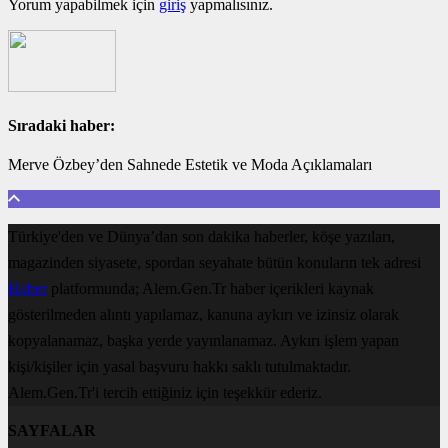
Yorum yapabilmek için
giriş
yapmalısınız.
Sıradaki haber:
Merve Özbey’den Sahnede Estetik ve Moda Açıklamaları
Türkiye'den ve Dünya’dan son dakika haberler, köşe yazıları,
magazinden siyasete, spordan seyahate bütün konuların tek adresi
Haber
platformunda; Alem.Gen.Tr haber içerikleri kaynak
gösterilmeden alıntı yapılamaz, kanuna aykırı ve izinsiz olarak
kopyalanamaz, başka yerde yayınlanamaz. Aykırı işlem yapan
kişi/kişiler için yasal başvuru hakkı saklı tutulmaktadır.
Alem.Gen.Tr'i tercih ettiğiniz için teşekkür ederiz.
SAYFALAR