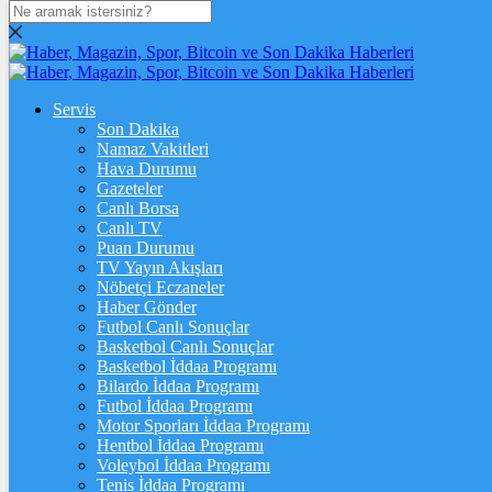
DOLAR
47,7436
$
% 0.18
EURO
Servis
Son Dakika
55,2510
€
% 0.32
Namaz Vakitleri
STERLİN
Hava Durumu
Gazeteler
64,4811
£
% 0.38
Canlı Borsa
Canlı TV
GRAM ALTIN
Puan Durumu
TV Yayın Akışları
6.660,55
%2,59
Nöbetçi Eczaneler
Haber Gönder
ÇEYREK ALTIN
Futbol Canlı Sonuçlar
Basketbol Canlı Sonuçlar
10.903,00
%2,54
Basketbol İddaa Programı
Bilardo İddaa Programı
TAM ALTIN
Futbol İddaa Programı
Motor Sporları İddaa Programı
43.427,00
%2,54
Hentbol İddaa Programı
Voleybol İddaa Programı
ONS
Tenis İddaa Programı