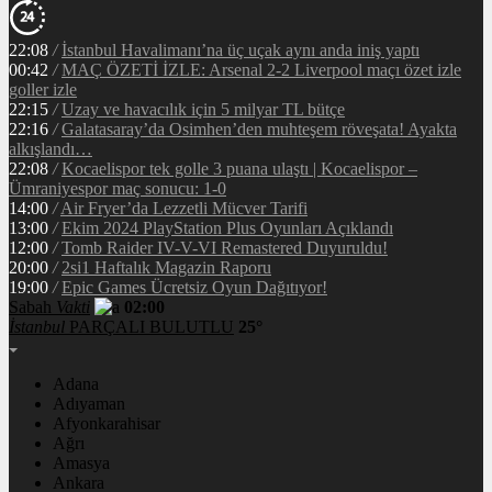
22:08
/
İstanbul Havalimanı’na üç uçak aynı anda iniş yaptı
00:42
/
MAÇ ÖZETİ İZLE: Arsenal 2-2 Liverpool maçı özet izle
goller izle
22:15
/
Uzay ve havacılık için 5 milyar TL bütçe
22:16
/
Galatasaray’da Osimhen’den muhteşem röveşata! Ayakta
alkışlandı…
22:08
/
Kocaelispor tek golle 3 puana ulaştı | Kocaelispor –
Ümraniyespor maç sonucu: 1-0
14:00
/
Air Fryer’da Lezzetli Mücver Tarifi
13:00
/
Ekim 2024 PlayStation Plus Oyunları Açıklandı
12:00
/
Tomb Raider IV-V-VI Remastered Duyuruldu!
20:00
/
2si1 Haftalık Magazin Raporu
19:00
/
Epic Games Ücretsiz Oyun Dağıtıyor!
Sabah
Vakti
02:00
İstanbul
PARÇALI BULUTLU
25°
Adana
Adıyaman
Afyonkarahisar
Ağrı
Amasya
Ankara