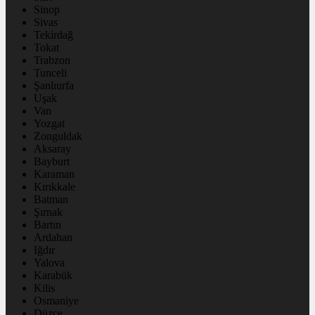
Sinop
Sivas
Tekirdağ
Tokat
Trabzon
Tunceli
Şanlıurfa
Uşak
Van
Yozgat
Zonguldak
Aksaray
Bayburt
Karaman
Kırıkkale
Batman
Şırnak
Bartın
Ardahan
Iğdır
Yalova
Karabük
Kilis
Osmaniye
Düzce