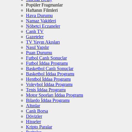
Popüler Fragmanlar
Haftanın Filmleri
Hava Durumu
Namaz Vakitleri
Nöbetçi Eczaneler
Canlı TV
Gazeteler
TV Yayın Akışları
Nasıl Yapılır
Puan Durumu
Futbol Canlı Sonuçlar
Futbol İddaa Programı
Basketbol Canlı Sonuçlar
Basketbol İddaa Programı
Hentbol İddaa Programı
Voleybol İddaa Programı
Tenis İddaa Programı
Motor Sporları İddaa Programı
Bilardo İddaa Programı
Altınlar
Canlı Borsa
Dövizler
Hisseler
Kripto Paralar