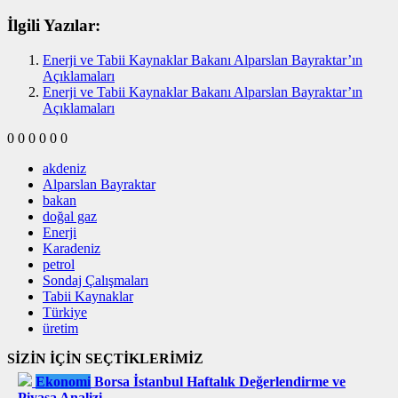
İlgili Yazılar:
Enerji ve Tabii Kaynaklar Bakanı Alparslan Bayraktar’ın
Açıklamaları
Enerji ve Tabii Kaynaklar Bakanı Alparslan Bayraktar’ın
Açıklamaları
0
0
0
0
0
0
akdeniz
Alparslan Bayraktar
bakan
doğal gaz
Enerji
Karadeniz
petrol
Sondaj Çalışmaları
Tabii Kaynaklar
Türkiye
üretim
SİZİN İÇİN SEÇTİKLERİMİZ
Ekonomi
Borsa İstanbul Haftalık Değerlendirme ve
Piyasa Analizi