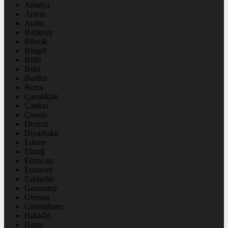
Antalya
Artvin
Aydın
Balıkesir
Bilecik
Bingöl
Bitlis
Bolu
Burdur
Bursa
Çanakkale
Çankırı
Çorum
Denizli
Diyarbakır
Edirne
Elazığ
Erzincan
Erzurum
Eskişehir
Gaziantep
Giresun
Gümüşhane
Hakkâri
Hatay