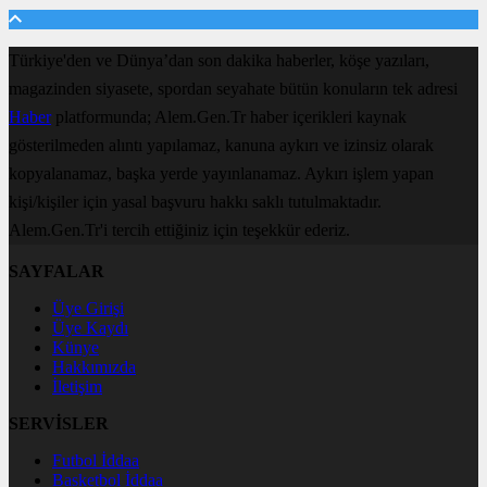
Türkiye'den ve Dünya’dan son dakika haberler, köşe yazıları,
magazinden siyasete, spordan seyahate bütün konuların tek adresi
Haber
platformunda; Alem.Gen.Tr haber içerikleri kaynak
gösterilmeden alıntı yapılamaz, kanuna aykırı ve izinsiz olarak
kopyalanamaz, başka yerde yayınlanamaz. Aykırı işlem yapan
kişi/kişiler için yasal başvuru hakkı saklı tutulmaktadır.
Alem.Gen.Tr'i tercih ettiğiniz için teşekkür ederiz.
SAYFALAR
Üye Girişi
Üye Kaydı
Künye
Hakkımızda
İletişim
SERVİSLER
Futbol İddaa
Basketbol İddaa