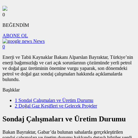
0
BEĞENDİM
ABONE OL
News
0
Enerji ve Tabii Kaynaklar Bakanı Alparslan Bayraktar, Türkiye’nin
enerji bağımsızlığı ve cari açık sorunlarının çözümünde yerli petrol
ve doğal gaz üretiminin önemine vurgu yaparak, son dönemdeki
petrol ve doğal gaz sondaj çalışmaları hakkında açıklamalarda
bulundu.
Başlıklar
1
Sondaj Çalışmaları ve Üretim Durumu
2
Doğal Gaz Keşifleri ve Gelecek Projeler
Sondaj Çalışmaları ve Üretim Durumu
Bakan Bayraktar, Gabar’da bulunan sahalarda gerçekleştirilen
sondaj çalışmaları ve üretim durumu hakkında detaylı bilgiler verdi.