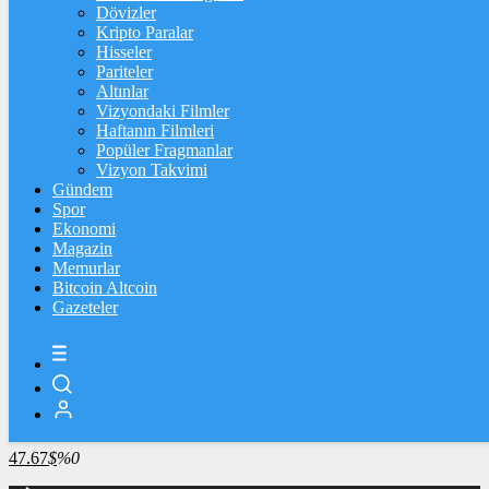
4.341,35
%2,39
Dövizler
Kripto Paralar
BİST100
Hisseler
Pariteler
13.779,39
%-0,14
Altınlar
Vizyondaki Filmler
BİTCOİN
Haftanın Filmleri
Popüler Fragmanlar
3101794
฿
%0.4
Vizyon Takvimi
Gündem
LİTECOİN
Spor
Ekonomi
2191.75
Ł
%1.1
Magazin
Memurlar
ETHEREUM
Bitcoin Altcoin
Gazeteler
91535
Ξ
%0.5
RİPPLE
49.72
%2.2
TETHER
47.67
$
%0