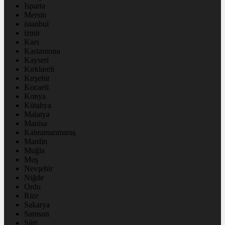
Isparta
Mersin
istanbul
izmir
Kars
Kastamonu
Kayseri
Kırklareli
Kırşehir
Kocaeli
Konya
Kütahya
Malatya
Manisa
Kahramanmaraş
Mardin
Muğla
Muş
Nevşehir
Niğde
Ordu
Rize
Sakarya
Samsun
Siirt