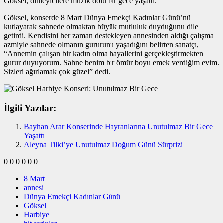
Göksel, dinleyicilere müzik dolu bir gece yaşattı.
Göksel, konserde 8 Mart Dünya Emekçi Kadınlar Günü’nü
kutlayarak sahnede olmaktan büyük mutluluk duyduğunu dile
getirdi. Kendisini her zaman destekleyen annesinden aldığı çalışma
azmiyle sahnede olmanın gururunu yaşadığını belirten sanatçı,
“Annemin çalışan bir kadın olma hayallerini gerçekleştirmekten
gurur duyuyorum. Sahne benim bir ömür boyu emek verdiğim evim.
Sizleri ağırlamak çok güzel” dedi.
İlgili Yazılar:
Bayhan Arar Konserinde Hayranlarına Unutulmaz Bir Gece
Yaşattı
Aleyna Tilki’ye Unutulmaz Doğum Günü Sürprizi
0
0
0
0
0
0
8 Mart
annesi
Dünya Emekçi Kadınlar Günü
Göksel
Harbiye