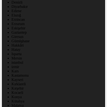
Denizli
Diyarbakır
Edirne
Elazığ
Erzincan
Erzurum
Eskişehir
Gaziantep
Giresun
Gümüşhane
Hakkâri
Hatay
Isparta
Mersin
istanbul
izmir
Kars
Kastamonu
Kayseri
Kırklareli
Kırşehir
Kocaeli
Konya
Kütahya
Malatya