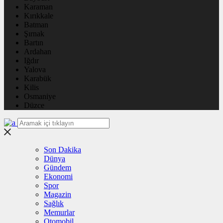
Karaman
Kırıkkale
Batman
Şırnak
Bartın
Ardahan
Iğdır
Yalova
Karabük
Kilis
Osmaniye
Düzce
Son Dakika
Dünya
Gündem
Ekonomi
Spor
Magazin
Sağlık
Memurlar
Otomobil