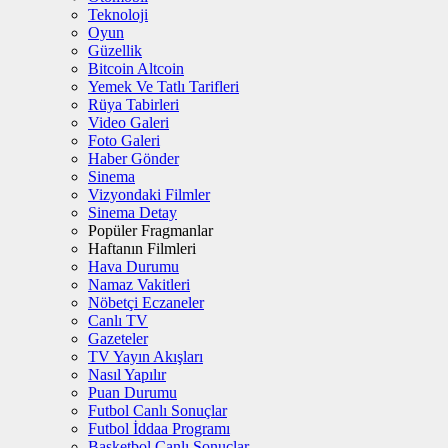
Teknoloji
Oyun
Güzellik
Bitcoin Altcoin
Yemek Ve Tatlı Tarifleri
Rüya Tabirleri
Video Galeri
Foto Galeri
Haber Gönder
Sinema
Vizyondaki Filmler
Sinema Detay
Popüler Fragmanlar
Haftanın Filmleri
Hava Durumu
Namaz Vakitleri
Nöbetçi Eczaneler
Canlı TV
Gazeteler
TV Yayın Akışları
Nasıl Yapılır
Puan Durumu
Futbol Canlı Sonuçlar
Futbol İddaa Programı
Basketbol Canlı Sonuçlar