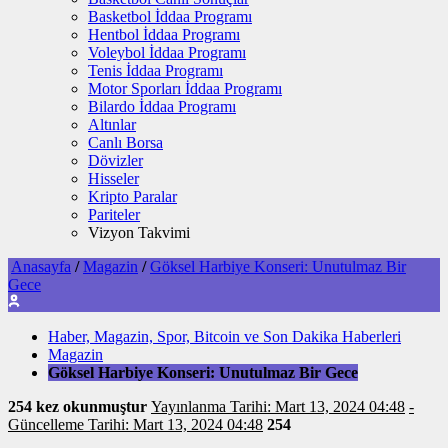
Basketbol İddaa Programı
Hentbol İddaa Programı
Voleybol İddaa Programı
Tenis İddaa Programı
Motor Sporları İddaa Programı
Bilardo İddaa Programı
Altınlar
Canlı Borsa
Dövizler
Hisseler
Kripto Paralar
Pariteler
Vizyon Takvimi
Anasayfa
/
Magazin
/
Göksel Harbiye Konseri: Unutulmaz Bir
Gece
Haber, Magazin, Spor, Bitcoin ve Son Dakika Haberleri
Magazin
Göksel Harbiye Konseri: Unutulmaz Bir Gece
254 kez okunmuştur
Yayınlanma Tarihi: Mart 13, 2024 04:48
-
Güncelleme Tarihi: Mart 13, 2024 04:48
254