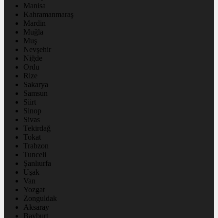
Manisa
Kahramanmaraş
Mardin
Muğla
Muş
Nevşehir
Niğde
Ordu
Rize
Sakarya
Samsun
Siirt
Sinop
Sivas
Tekirdağ
Tokat
Trabzon
Tunceli
Şanlıurfa
Uşak
Van
Yozgat
Zonguldak
Aksaray
Bayburt