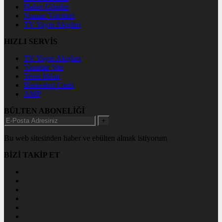
Haber Gönder
Namaz Vakitleri
TV Yayın Akışları
HIZLI SERVİS
TV Yayın Akışları
Yazarlar Site
Tenis İddaa
Basketbol Canlı
AMP
BÜLTEN ABONELİĞİ
+
Bu web sitesinden haber ve ebülten almak istiyorum
BİZİ TAKİP ET