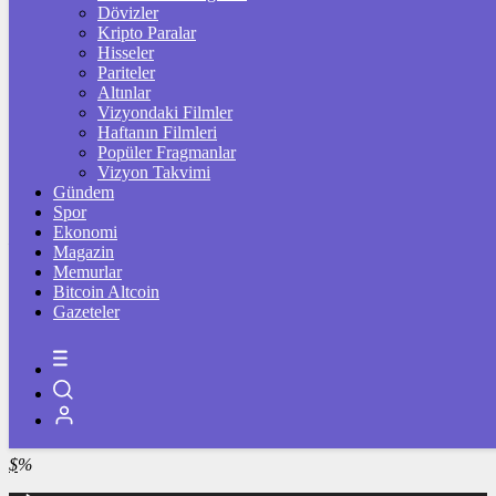
4.241,88
%-0,13
Dövizler
Kripto Paralar
BİST100
Hisseler
Pariteler
13.798,82
%0,70
Altınlar
Vizyondaki Filmler
BİTCOİN
Haftanın Filmleri
Popüler Fragmanlar
฿
%
Vizyon Takvimi
Gündem
LİTECOİN
Spor
Ekonomi
Ł
%
Magazin
Memurlar
ETHEREUM
Bitcoin Altcoin
Gazeteler
Ξ
%
RİPPLE
%
TETHER
$
%