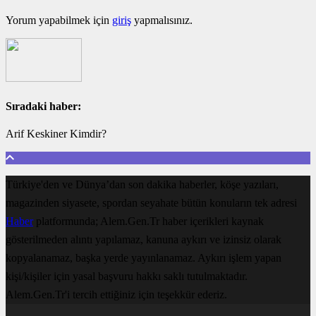
Yorum yapabilmek için
giriş
yapmalısınız.
Sıradaki haber:
Arif Keskiner Kimdir?
Türkiye'den ve Dünya’dan son dakika haberler, köşe yazıları,
magazinden siyasete, spordan seyahate bütün konuların tek adresi
Haber
platformunda; Alem.Gen.Tr haber içerikleri kaynak
gösterilmeden alıntı yapılamaz, kanuna aykırı ve izinsiz olarak
kopyalanamaz, başka yerde yayınlanamaz. Aykırı işlem yapan
kişi/kişiler için yasal başvuru hakkı saklı tutulmaktadır.
Alem.Gen.Tr'i tercih ettiğiniz için teşekkür ederiz.