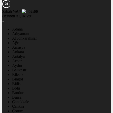
Sabah
Vakti
02:00
İstanbul
AÇIK
29°
Adana
Adıyaman
Afyonkarahisar
Ağrı
Amasya
Ankara
Antalya
Artvin
Aydın
Balıkesir
Bilecik
Bingöl
Bitlis
Bolu
Burdur
Bursa
Çanakkale
Çankırı
Çorum