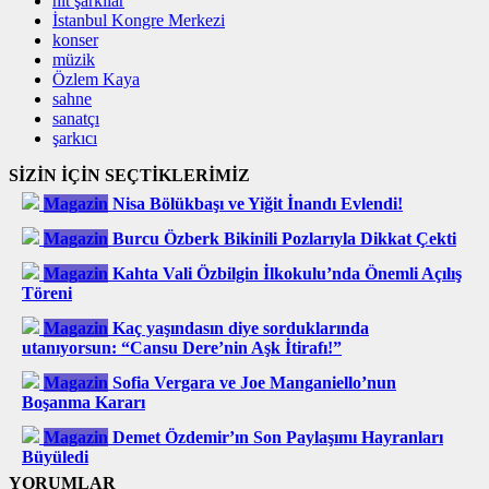
hit şarkılar
İstanbul Kongre Merkezi
konser
müzik
Özlem Kaya
sahne
sanatçı
şarkıcı
SİZİN İÇİN SEÇTİKLERİMİZ
Magazin
Nisa Bölükbaşı ve Yiğit İnandı Evlendi!
Magazin
Burcu Özberk Bikinili Pozlarıyla Dikkat Çekti
Magazin
Kahta Vali Özbilgin İlkokulu’nda Önemli Açılış
Töreni
Magazin
Kaç yaşındasın diye sorduklarında
utanıyorsun: “Cansu Dere’nin Aşk İtirafı!”
Magazin
Sofia Vergara ve Joe Manganiello’nun
Boşanma Kararı
Magazin
Demet Özdemir’ın Son Paylaşımı Hayranları
Büyüledi
YORUMLAR