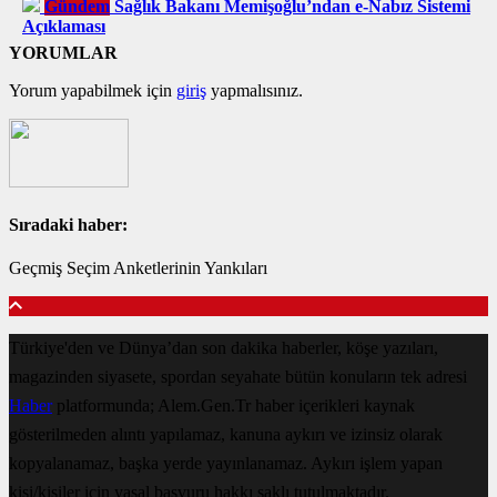
Gündem
Sağlık Bakanı Memişoğlu’ndan e-Nabız Sistemi
Açıklaması
YORUMLAR
Yorum yapabilmek için
giriş
yapmalısınız.
Sıradaki haber:
Geçmiş Seçim Anketlerinin Yankıları
Türkiye'den ve Dünya’dan son dakika haberler, köşe yazıları,
magazinden siyasete, spordan seyahate bütün konuların tek adresi
Haber
platformunda; Alem.Gen.Tr haber içerikleri kaynak
gösterilmeden alıntı yapılamaz, kanuna aykırı ve izinsiz olarak
kopyalanamaz, başka yerde yayınlanamaz. Aykırı işlem yapan
kişi/kişiler için yasal başvuru hakkı saklı tutulmaktadır.