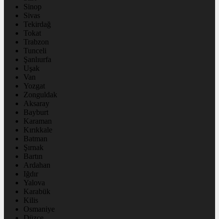
Sinop
Sivas
Tekirdağ
Tokat
Trabzon
Tunceli
Şanlıurfa
Uşak
Van
Yozgat
Zonguldak
Aksaray
Bayburt
Karaman
Kırıkkale
Batman
Şırnak
Bartın
Ardahan
Iğdır
Yalova
Karabük
Kilis
Osmaniye
Düzce