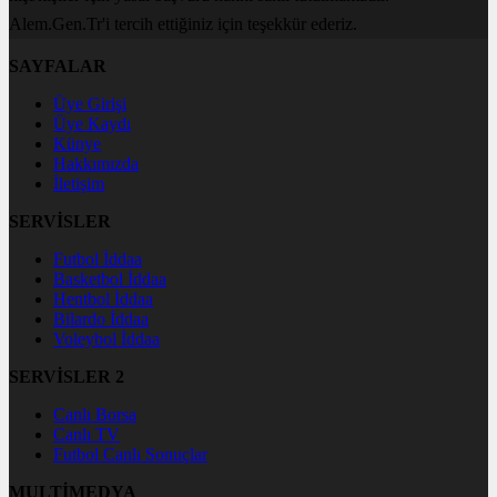
Alem.Gen.Tr'i tercih ettiğiniz için teşekkür ederiz.
SAYFALAR
Üye Girişi
Üye Kaydı
Künye
Hakkımızda
İletişim
SERVİSLER
Futbol İddaa
Basketbol İddaa
Hentbol İddaa
Bilardo İddaa
Voleybol İddaa
SERVİSLER 2
Canlı Borsa
Canlı TV
Futbol Canlı Sonuçlar
MULTİMEDYA