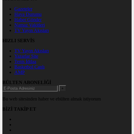
Gazeteler
Hava Durumu
Haber Gönder
Namaz Vakitleri
TV Yayın Akışları
HIZLI SERVİS
TV Yayın Akışları
Yazarlar Site
Tenis İddaa
Basketbol Canlı
AMP
BÜLTEN ABONELİĞİ
+
Bu web sitesinden haber ve ebülten almak istiyorum
BİZİ TAKİP ET