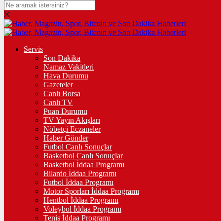
DOLAR
47,7038
$
% 0.15
EURO
Servis
Son Dakika
55,2170
€
% 0.35
Namaz Vakitleri
STERLİN
Hava Durumu
Gazeteler
64,4644
£
% 0.41
Canlı Borsa
Canlı TV
GRAM ALTIN
Puan Durumu
TV Yayın Akışları
6.660,00
%2,58
Nöbetçi Eczaneler
Haber Gönder
ÇEYREK ALTIN
Futbol Canlı Sonuçlar
Basketbol Canlı Sonuçlar
10.909,00
%2,60
Basketbol İddaa Programı
Bilardo İddaa Programı
TAM ALTIN
Futbol İddaa Programı
Motor Sporları İddaa Programı
43.449,00
%2,59
Hentbol İddaa Programı
Voleybol İddaa Programı
ONS
Tenis İddaa Programı