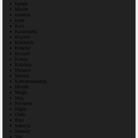
Isparta
Mersin
istanbul
izmir
Kars
Kastamonu
Kayseri
Kırklareli
Kırşehir
Kocaeli
Konya
Kütahya
Malatya
Manisa
Kahramanmaraş
Mardin
Muğla
Muş
Nevşehir
Niğde
Ordu
Rize
Sakarya
Samsun
Siirt