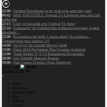
22:08
/
İstanbul Havalimanı’na üç uçak aynı anda iniş yaptı
00:42
/
MAÇ ÖZETİ İZLE: Arsenal 2-2 Liverpool maçı özet izle
goller izle
22:15
/
Uzay ve havacılık için 5 milyar TL bütçe
22:16
/
Galatasaray’da Osimhen’den muhteşem röveşata! Ayakta
alkışlandı…
22:08
/
Kocaelispor tek golle 3 puana ulaştı | Kocaelispor –
Ümraniyespor maç sonucu: 1-0
14:00
/
Air Fryer’da Lezzetli Mücver Tarifi
13:00
/
Ekim 2024 PlayStation Plus Oyunları Açıklandı
12:00
/
Tomb Raider IV-V-VI Remastered Duyuruldu!
20:00
/
2si1 Haftalık Magazin Raporu
19:00
/
Epic Games Ücretsiz Oyun Dağıtıyor!
Sabah
Vakti
02:00
İstanbul
AÇIK
30°
Adana
Adıyaman
Afyonkarahisar
Ağrı
Amasya
Ankara