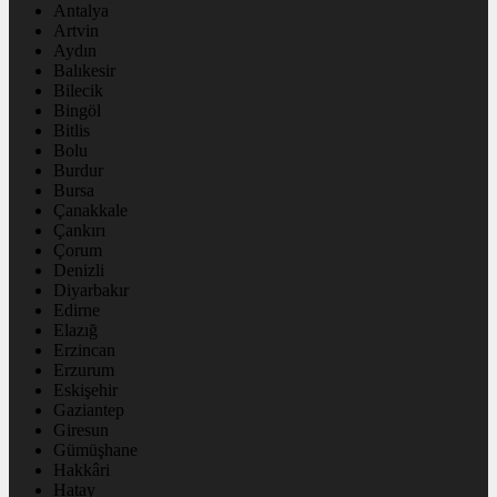
Antalya
Artvin
Aydın
Balıkesir
Bilecik
Bingöl
Bitlis
Bolu
Burdur
Bursa
Çanakkale
Çankırı
Çorum
Denizli
Diyarbakır
Edirne
Elazığ
Erzincan
Erzurum
Eskişehir
Gaziantep
Giresun
Gümüşhane
Hakkâri
Hatay