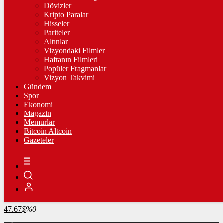
4.346,43
%2,51
Dövizler
Kripto Paralar
BİST100
Hisseler
Pariteler
13.779,39
%-0,14
Altınlar
Vizyondaki Filmler
BİTCOİN
Haftanın Filmleri
Popüler Fragmanlar
3098493
฿
%0.3
Vizyon Takvimi
Gündem
LİTECOİN
Spor
Ekonomi
2191.18
Ł
%0.7
Magazin
Memurlar
ETHEREUM
Bitcoin Altcoin
Gazeteler
91538
Ξ
%0.2
RİPPLE
49.06
%-1.9
TETHER
47.67
$
%0