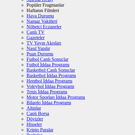
Popüler Fragmanlar
Haftanın Filmleri
Hava Durumu
Namaz Vakitleri
Nöbetçi Eczaneler
Canlı TV
Gazeteler
TV Yayın Akışları
Nasıl Yapılır
Puan Durumu
Futbol Canlı Sonuçlar
Futbol İddaa Programı
Basketbol Canlı Sonuçlar
Basketbol İddaa Programı
Hentbol İddaa Programı
Voleybol İddaa Programı
Tenis İddaa Programı
Motor Sporları İddaa Programı
Bilardo İddaa Programı
Altınlar
Canlı Borsa
Dövizler
Hisseler
Kripto Paralar