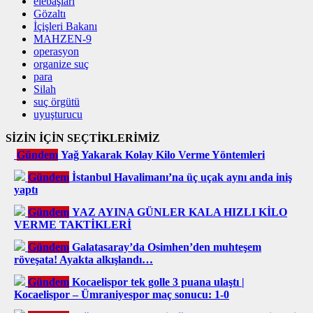
elebaşları
Gözaltı
İçişleri Bakanı
MAHZEN-9
operasyon
organize suç
para
Silah
suç örgütü
uyuşturucu
SİZİN İÇİN SEÇTİKLERİMİZ
Gündem
Yağ Yakarak Kolay Kilo Verme Yöntemleri
Gündem
İstanbul Havalimanı’na üç uçak aynı anda iniş
yaptı
Gündem
YAZ AYINA GÜNLER KALA HIZLI KİLO
VERME TAKTİKLERİ
Gündem
Galatasaray’da Osimhen’den muhteşem
röveşata! Ayakta alkışlandı…
Gündem
Kocaelispor tek golle 3 puana ulaştı |
Kocaelispor – Ümraniyespor maç sonucu: 1-0