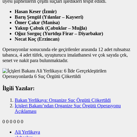
üyesi şüphelilerin çeşitli suçları işledikleri tespit edildi.
Hasan Keser (İzmir)
Barış Şengül (Yılanlar – Kayseri)
Ömer Çakır (Manisa)
Yakup Çabuk (Çabuklar – Muğla)
Oğuz Sorguç (Yurtdışı Firar – Diyarbakır)
Necat Koç (Erzincan)
Operasyonlar sonucunda ele geçirilenler arasında 12 adet ruhsatsız
tabanca, 4 adet tüfek, uyuşturucu imalathanesi ve çok sayıda çek,
senet ve nakit para bulunmaktadır.
İlgili Yazılar:
Bakan Yerlikaya: Organize Suç Örgütü Çökertildi
İçişleri Bakanı’ndan Organize Suç Örgütü Operasyonu
Açıklaması
0
0
0
0
0
0
Ali Yerlikaya