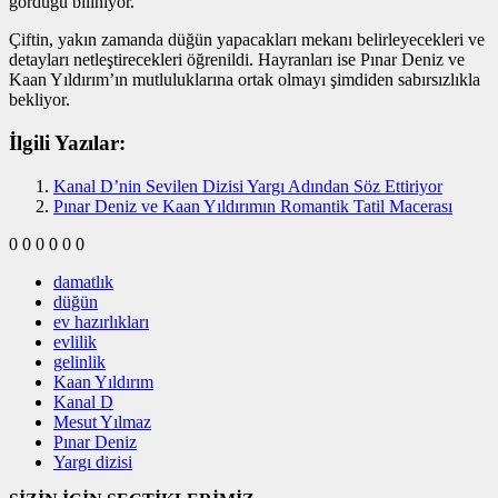
gördüğü biliniyor.
Çiftin, yakın zamanda düğün yapacakları mekanı belirleyecekleri ve
detayları netleştirecekleri öğrenildi. Hayranları ise Pınar Deniz ve
Kaan Yıldırım’ın mutluluklarına ortak olmayı şimdiden sabırsızlıkla
bekliyor.
İlgili Yazılar:
Kanal D’nin Sevilen Dizisi Yargı Adından Söz Ettiriyor
Pınar Deniz ve Kaan Yıldırımın Romantik Tatil Macerası
0
0
0
0
0
0
damatlık
düğün
ev hazırlıkları
evlilik
gelinlik
Kaan Yıldırım
Kanal D
Mesut Yılmaz
Pınar Deniz
Yargı dizisi