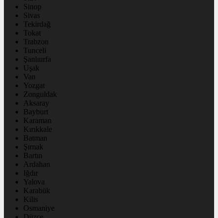
Sinop
Sivas
Tekirdağ
Tokat
Trabzon
Tunceli
Şanlıurfa
Uşak
Van
Yozgat
Zonguldak
Aksaray
Bayburt
Karaman
Kırıkkale
Batman
Şırnak
Bartın
Ardahan
Iğdır
Yalova
Karabük
Kilis
Osmaniye
Düzce