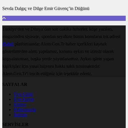
Sevda Dalgıç ve Dilge Emir Güvenç’in Düğünü
Türkiye'den ve Dünya’dan son dakika haberler, köşe yazıları,
magazinden siyasete, spordan seyahate bütün konuların tek adresi
Haber
platformunda; Alem.Gen.Tr haber içerikleri kaynak
gösterilmeden alıntı yapılamaz, kanuna aykırı ve izinsiz olarak
kopyalanamaz, başka yerde yayınlanamaz. Aykırı işlem yapan
kişi/kişiler için yasal başvuru hakkı saklı tutulmaktadır.
Alem.Gen.Tr'i tercih ettiğiniz için teşekkür ederiz.
SAYFALAR
Üye Girişi
Üye Kaydı
Künye
Hakkımızda
İletişim
SERVİSLER