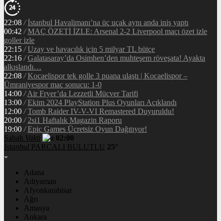
22:08
/
İstanbul Havalimanı’na üç uçak aynı anda iniş yaptı
00:42
/
MAÇ ÖZETİ İZLE: Arsenal 2-2 Liverpool maçı özet izle
goller izle
22:15
/
Uzay ve havacılık için 5 milyar TL bütçe
22:16
/
Galatasaray’da Osimhen’den muhteşem röveşata! Ayakta
alkışlandı…
22:08
/
Kocaelispor tek golle 3 puana ulaştı | Kocaelispor –
Ümraniyespor maç sonucu: 1-0
14:00
/
Air Fryer’da Lezzetli Mücver Tarifi
13:00
/
Ekim 2024 PlayStation Plus Oyunları Açıklandı
12:00
/
Tomb Raider IV-V-VI Remastered Duyuruldu!
20:00
/
2si1 Haftalık Magazin Raporu
19:00
/
Epic Games Ücretsiz Oyun Dağıtıyor!
Sabah
Vakti
02:00
İstanbul
PARÇALI BULUTLU
25°
Adana
Adıyaman
Afyonkarahisar
Ağrı
Amasya
Ankara