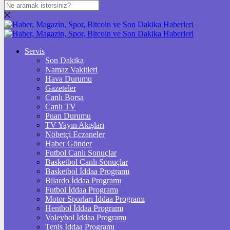
DOLAR
47,7436
$
% 0.18
EURO
Servis
Son Dakika
55,2510
€
% 0.32
Namaz Vakitleri
STERLİN
Hava Durumu
Gazeteler
64,4811
£
% 0.38
Canlı Borsa
Canlı TV
GRAM ALTIN
Puan Durumu
TV Yayın Akışları
6.660,55
%2,59
Nöbetçi Eczaneler
Haber Gönder
ÇEYREK ALTIN
Futbol Canlı Sonuçlar
Basketbol Canlı Sonuçlar
10.903,00
%2,54
Basketbol İddaa Programı
Bilardo İddaa Programı
TAM ALTIN
Futbol İddaa Programı
Motor Sporları İddaa Programı
43.427,00
%2,54
Hentbol İddaa Programı
Voleybol İddaa Programı
ONS
Tenis İddaa Programı