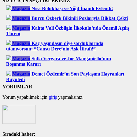
SİZİN İÇİN SEÇTİKLERİMİZ
Magazin
Nisa Bölükbaşı ve Yiğit İnandı Evlendi!
Magazin
Burcu Özberk Bikinili Pozlarıyla Dikkat Çekti
Magazin
Kahta Vali Özbilgin İlkokulu’nda Önemli Açılış
Töreni
Magazin
Kaç yaşındasın diye sorduklarında
utanıyorsun: “Cansu Dere’nin Aşk İtirafı!”
Magazin
Sofia Vergara ve Joe Manganiello’nun
Boşanma Kararı
Magazin
Demet Özdemir’ın Son Paylaşımı Hayranları
Büyüledi
YORUMLAR
Yorum yapabilmek için
giriş
yapmalısınız.
Sıradaki haber: