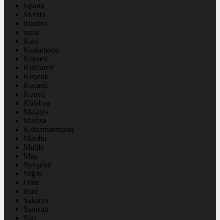
Isparta
Mersin
istanbul
izmir
Kars
Kastamonu
Kayseri
Kırklareli
Kırşehir
Kocaeli
Konya
Kütahya
Malatya
Manisa
Kahramanmaraş
Mardin
Muğla
Muş
Nevşehir
Niğde
Ordu
Rize
Sakarya
Samsun
Siirt