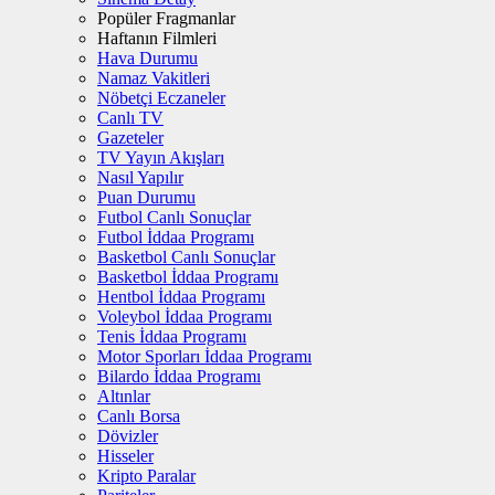
Popüler Fragmanlar
Haftanın Filmleri
Hava Durumu
Namaz Vakitleri
Nöbetçi Eczaneler
Canlı TV
Gazeteler
TV Yayın Akışları
Nasıl Yapılır
Puan Durumu
Futbol Canlı Sonuçlar
Futbol İddaa Programı
Basketbol Canlı Sonuçlar
Basketbol İddaa Programı
Hentbol İddaa Programı
Voleybol İddaa Programı
Tenis İddaa Programı
Motor Sporları İddaa Programı
Bilardo İddaa Programı
Altınlar
Canlı Borsa
Dövizler
Hisseler
Kripto Paralar