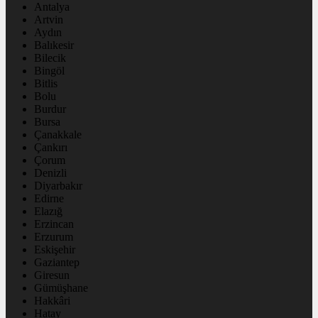
Antalya
Artvin
Aydın
Balıkesir
Bilecik
Bingöl
Bitlis
Bolu
Burdur
Bursa
Çanakkale
Çankırı
Çorum
Denizli
Diyarbakır
Edirne
Elazığ
Erzincan
Erzurum
Eskişehir
Gaziantep
Giresun
Gümüşhane
Hakkâri
Hatay