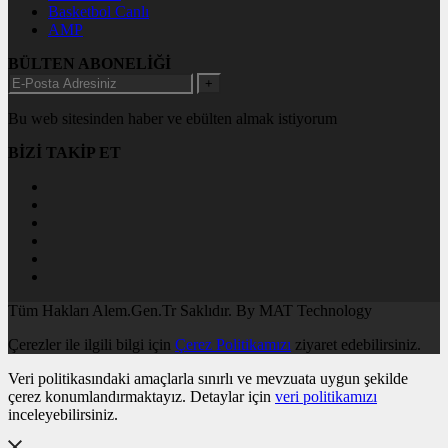
Basketbol Canlı
AMP
BÜLTEN ABONELİĞİ
+
Bu web sitesinden haber ve ebülten almak istiyorum
BİZİ TAKİP ET
Tüm Hakları Alem.Gen.Tr Saklıdır. By MAT Technology
Çerezler ile ilgili bilgi için
Çerez Politikamızı
ziyaret edebilirsiniz.
Veri politikasındaki amaçlarla sınırlı ve mevzuata uygun şekilde
çerez konumlandırmaktayız. Detaylar için
veri politikamızı
inceleyebilirsiniz.