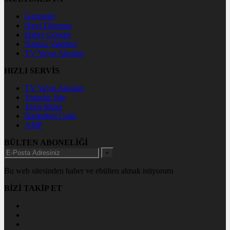
Gazeteler
Hava Durumu
Haber Gönder
Namaz Vakitleri
TV Yayın Akışları
HIZLI SERVİS
TV Yayın Akışları
Yazarlar Site
Tenis İddaa
Basketbol Canlı
AMP
BÜLTEN ABONELİĞİ
+
Bu web sitesinden haber ve ebülten almak istiyorum
BİZİ TAKİP ET