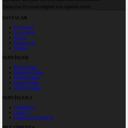
Alem.Gen.Tr'i tercih ettiğiniz için teşekkür ederiz.
SAYFALAR
Üye Girişi
Üye Kaydı
Künye
Hakkımızda
İletişim
SERVİSLER
Futbol İddaa
Basketbol İddaa
Hentbol İddaa
Bilardo İddaa
Voleybol İddaa
SERVİSLER 2
Canlı Borsa
Canlı TV
Futbol Canlı Sonuçlar
MULTİMEDYA