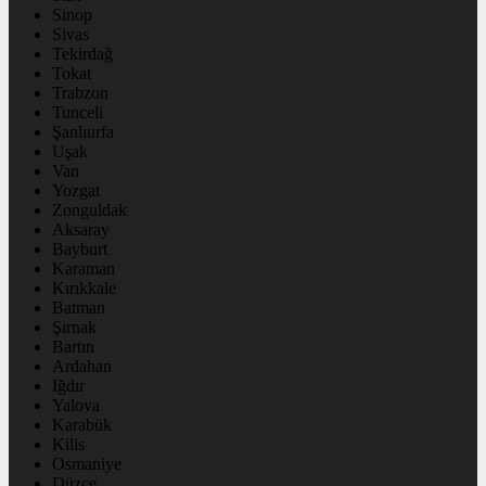
Sinop
Sivas
Tekirdağ
Tokat
Trabzon
Tunceli
Şanlıurfa
Uşak
Van
Yozgat
Zonguldak
Aksaray
Bayburt
Karaman
Kırıkkale
Batman
Şırnak
Bartın
Ardahan
Iğdır
Yalova
Karabük
Kilis
Osmaniye
Düzce