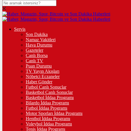
DOLAR
47,7436
$
% 0.18
EURO
Servis
Son Dakika
55,2510
€
% 0.32
Namaz Vakitleri
STERLİN
Hava Durumu
Gazeteler
64,4811
£
% 0.38
Canlı Borsa
Canlı TV
GRAM ALTIN
Puan Durumu
TV Yayın Akışları
6.660,55
%2,59
Nöbetçi Eczaneler
Haber Gönder
ÇEYREK ALTIN
Futbol Canlı Sonuçlar
Basketbol Canlı Sonuçlar
10.903,00
%2,54
Basketbol İddaa Programı
Bilardo İddaa Programı
TAM ALTIN
Futbol İddaa Programı
Motor Sporları İddaa Programı
43.427,00
%2,54
Hentbol İddaa Programı
Voleybol İddaa Programı
ONS
Tenis İddaa Programı