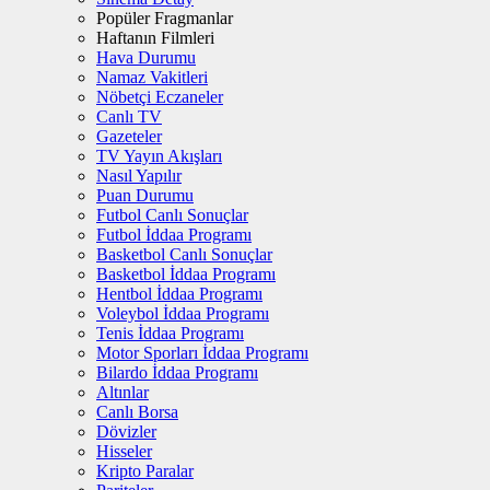
Popüler Fragmanlar
Haftanın Filmleri
Hava Durumu
Namaz Vakitleri
Nöbetçi Eczaneler
Canlı TV
Gazeteler
TV Yayın Akışları
Nasıl Yapılır
Puan Durumu
Futbol Canlı Sonuçlar
Futbol İddaa Programı
Basketbol Canlı Sonuçlar
Basketbol İddaa Programı
Hentbol İddaa Programı
Voleybol İddaa Programı
Tenis İddaa Programı
Motor Sporları İddaa Programı
Bilardo İddaa Programı
Altınlar
Canlı Borsa
Dövizler
Hisseler
Kripto Paralar