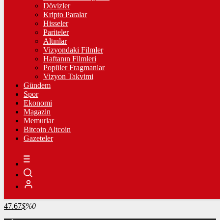
4.341,35
%2,39
Dövizler
Kripto Paralar
BİST100
Hisseler
Pariteler
13.779,39
%-0,14
Altınlar
Vizyondaki Filmler
BİTCOİN
Haftanın Filmleri
Popüler Fragmanlar
3098375
฿
%-0.1
Vizyon Takvimi
Gündem
LİTECOİN
Spor
Ekonomi
2175.33
Ł
%-0.2
Magazin
Memurlar
ETHEREUM
Bitcoin Altcoin
Gazeteler
91482
Ξ
%0
RİPPLE
49.67
%0.6
TETHER
47.67
$
%0