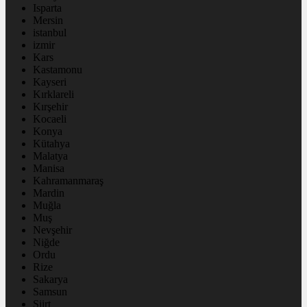
Isparta
Mersin
istanbul
izmir
Kars
Kastamonu
Kayseri
Kırklareli
Kırşehir
Kocaeli
Konya
Kütahya
Malatya
Manisa
Kahramanmaraş
Mardin
Muğla
Muş
Nevşehir
Niğde
Ordu
Rize
Sakarya
Samsun
Siirt