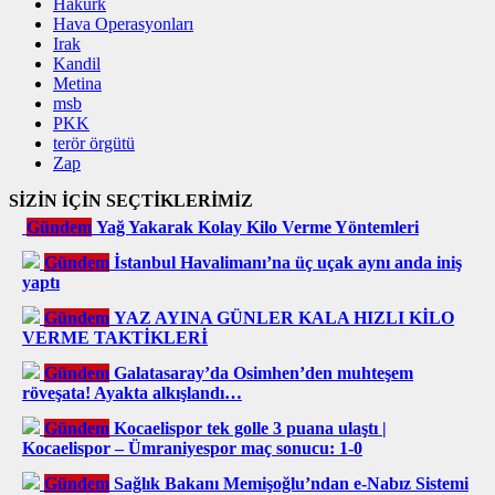
Hakurk
Hava Operasyonları
Irak
Kandil
Metina
msb
PKK
terör örgütü
Zap
SİZİN İÇİN SEÇTİKLERİMİZ
Gündem
Yağ Yakarak Kolay Kilo Verme Yöntemleri
Gündem
İstanbul Havalimanı’na üç uçak aynı anda iniş
yaptı
Gündem
YAZ AYINA GÜNLER KALA HIZLI KİLO
VERME TAKTİKLERİ
Gündem
Galatasaray’da Osimhen’den muhteşem
röveşata! Ayakta alkışlandı…
Gündem
Kocaelispor tek golle 3 puana ulaştı |
Kocaelispor – Ümraniyespor maç sonucu: 1-0
Gündem
Sağlık Bakanı Memişoğlu’ndan e-Nabız Sistemi