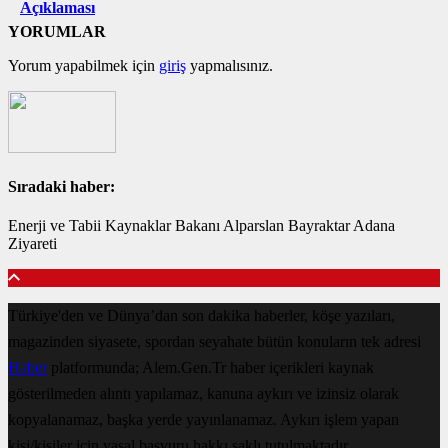
Açıklaması
YORUMLAR
Yorum yapabilmek için
giriş
yapmalısınız.
Sıradaki haber:
Enerji ve Tabii Kaynaklar Bakanı Alparslan Bayraktar Adana
Ziyareti
Türkiye'den ve Dünya’dan son dakika haberler, köşe yazıları,
magazinden siyasete, spordan seyahate bütün konuların tek adresi
Haber
platformunda; Alem.Gen.Tr haber içerikleri kaynak
gösterilmeden alıntı yapılamaz, kanuna aykırı ve izinsiz olarak
kopyalanamaz, başka yerde yayınlanamaz. Aykırı işlem yapan
kişi/kişiler için yasal başvuru hakkı saklı tutulmaktadır.