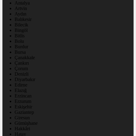
Antalya
Artvin
Aydın
Balıkesir
Bilecik
Bingöl
Bitlis
Bolu
Burdur
Bursa
Çanakkale
Çankırı
Çorum
Denizli
Diyarbakır
Edirne
Elazığ
Erzincan
Erzurum
Eskişehir
Gaziantep
Giresun
Gümüşhane
Hakkâri
Hatay