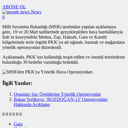
ABONE OL
News
0
Milli Savunma Bakanlığı (MSB) tarafından yapılan açıklamaya
göre, 19 ve 20 Mart tarihlerinde gerçekleştirilen hava harekâtlarıyla
Irak’ın kuzeyindeki Metina, Zap, Hakurk, Gara ve Kandil
bölgelerinde terör örgütü PKK’ya ait sığınak, barınak ve mağaralara
yönelik operasyonlar düzenlendi.
Açıklamada, PKK’nın kullandığı tespit edilen ve önemli teröristlerin
bulunduğu 39 hedefin vurulduğu belirtildi.
İlgili Yazılar:
Organize Suç Örgütlerine Yönelik Operasyonlar
Bakan Yerlikaya: ‘BOZDOĞAN-13’ Operasyonları
Hakkında Açıklama
0
0
0
0
0
0
Gara