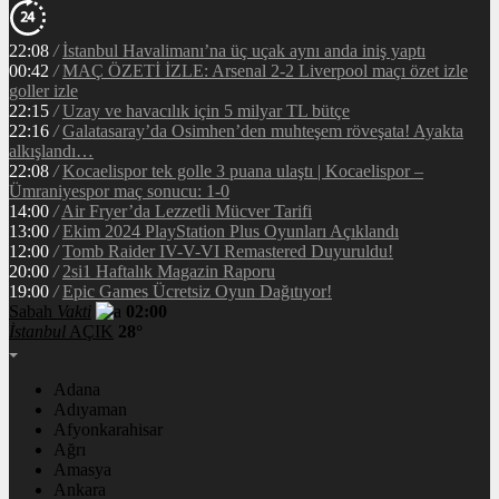
22:08
/
İstanbul Havalimanı’na üç uçak aynı anda iniş yaptı
00:42
/
MAÇ ÖZETİ İZLE: Arsenal 2-2 Liverpool maçı özet izle
goller izle
22:15
/
Uzay ve havacılık için 5 milyar TL bütçe
22:16
/
Galatasaray’da Osimhen’den muhteşem röveşata! Ayakta
alkışlandı…
22:08
/
Kocaelispor tek golle 3 puana ulaştı | Kocaelispor –
Ümraniyespor maç sonucu: 1-0
14:00
/
Air Fryer’da Lezzetli Mücver Tarifi
13:00
/
Ekim 2024 PlayStation Plus Oyunları Açıklandı
12:00
/
Tomb Raider IV-V-VI Remastered Duyuruldu!
20:00
/
2si1 Haftalık Magazin Raporu
19:00
/
Epic Games Ücretsiz Oyun Dağıtıyor!
Sabah
Vakti
02:00
İstanbul
AÇIK
28°
Adana
Adıyaman
Afyonkarahisar
Ağrı
Amasya
Ankara