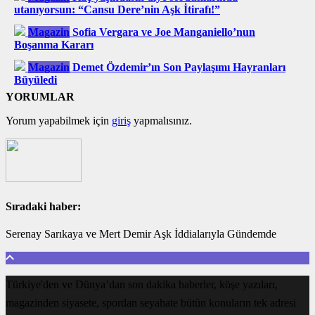
utanıyorsun: “Cansu Dere’nin Aşk İtirafı!”
Magazin
Sofia Vergara ve Joe Manganiello’nun
Boşanma Kararı
Magazin
Demet Özdemir’ın Son Paylaşımı Hayranları
Büyüledi
YORUMLAR
Yorum yapabilmek için
giriş
yapmalısınız.
Sıradaki haber:
Serenay Sarıkaya ve Mert Demir Aşk İddialarıyla Gündemde
Türkiye'den ve Dünya’dan son dakika haberler, köşe yazıları,
magazinden siyasete, spordan seyahate bütün konuların tek adresi