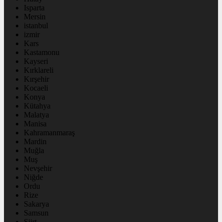
Isparta
Mersin
istanbul
izmir
Kars
Kastamonu
Kayseri
Kırklareli
Kırşehir
Kocaeli
Konya
Kütahya
Malatya
Manisa
Kahramanmaraş
Mardin
Muğla
Muş
Nevşehir
Niğde
Ordu
Rize
Sakarya
Samsun
Siirt