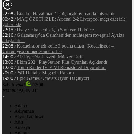
22:08
/
İstanbul Havalimanı’na üç uçak aynı anda iniş yaptı
00:42
/
MAÇ ÖZETİ İZLE: Arsenal 2-2 Liverpool maçı özet izle
goller izle
22:15
/
Uzay ve havacılık için 5 milyar TL bütçe
22:16
/
Galatasaray’da Osimhen’den muhteşem röveşata! Ayakta
alkışlandı…
22:08
/
Kocaelispor tek golle 3 puana ulaştı | Kocaelispor –
Ümraniyespor maç sonucu: 1-0
14:00
/
Air Fryer’da Lezzetli Mücver Tarifi
13:00
/
Ekim 2024 PlayStation Plus Oyunları Açıklandı
12:00
/
Tomb Raider IV-V-VI Remastered Duyuruldu!
20:00
/
2si1 Haftalık Magazin Raporu
19:00
/
Epic Games Ücretsiz Oyun Dağıtıyor!
Sabah
Vakti
02:00
İstanbul
AÇIK
31°
Adana
Adıyaman
Afyonkarahisar
Ağrı
Amasya
Ankara