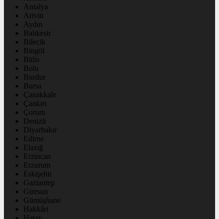
Antalya
Artvin
Aydın
Balıkesir
Bilecik
Bingöl
Bitlis
Bolu
Burdur
Bursa
Çanakkale
Çankırı
Çorum
Denizli
Diyarbakır
Edirne
Elazığ
Erzincan
Erzurum
Eskişehir
Gaziantep
Giresun
Gümüşhane
Hakkâri
Hatay