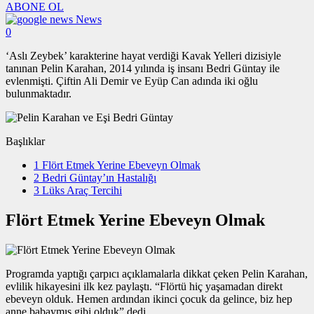
ABONE OL
News
0
‘Aslı Zeybek’ karakterine hayat verdiği Kavak Yelleri dizisiyle
tanınan Pelin Karahan, 2014 yılında iş insanı Bedri Güntay ile
evlenmişti. Çiftin Ali Demir ve Eyüp Can adında iki oğlu
bulunmaktadır.
Başlıklar
1
Flört Etmek Yerine Ebeveyn Olmak
2
Bedri Güntay’ın Hastalığı
3
Lüks Araç Tercihi
Flört Etmek Yerine Ebeveyn Olmak
Programda yaptığı çarpıcı açıklamalarla dikkat çeken Pelin Karahan,
evlilik hikayesini ilk kez paylaştı. “Flörtü hiç yaşamadan direkt
ebeveyn olduk. Hemen ardından ikinci çocuk da gelince, biz hep
anne babaymış gibi olduk” dedi.