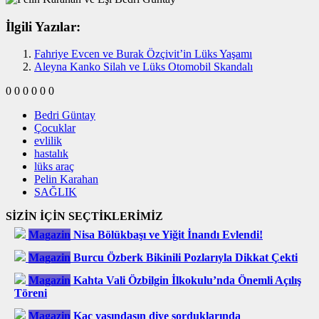
İlgili Yazılar:
Fahriye Evcen ve Burak Özçivit’in Lüks Yaşamı
Aleyna Kanko Silah ve Lüks Otomobil Skandalı
0
0
0
0
0
0
Bedri Güntay
Çocuklar
evlilik
hastalık
lüks araç
Pelin Karahan
SAĞLIK
SİZİN İÇİN SEÇTİKLERİMİZ
Magazin
Nisa Bölükbaşı ve Yiğit İnandı Evlendi!
Magazin
Burcu Özberk Bikinili Pozlarıyla Dikkat Çekti
Magazin
Kahta Vali Özbilgin İlkokulu’nda Önemli Açılış
Töreni
Magazin
Kaç yaşındasın diye sorduklarında