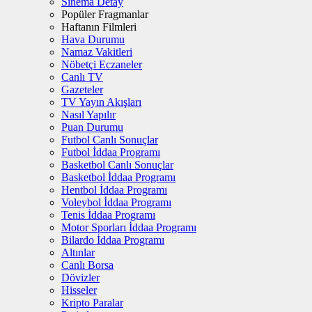
Sinema Detay
Popüler Fragmanlar
Haftanın Filmleri
Hava Durumu
Namaz Vakitleri
Nöbetçi Eczaneler
Canlı TV
Gazeteler
TV Yayın Akışları
Nasıl Yapılır
Puan Durumu
Futbol Canlı Sonuçlar
Futbol İddaa Programı
Basketbol Canlı Sonuçlar
Basketbol İddaa Programı
Hentbol İddaa Programı
Voleybol İddaa Programı
Tenis İddaa Programı
Motor Sporları İddaa Programı
Bilardo İddaa Programı
Altınlar
Canlı Borsa
Dövizler
Hisseler
Kripto Paralar