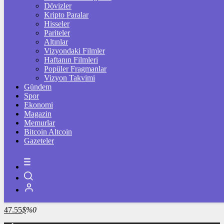
4.267,64
%0,48
Dövizler
Kripto Paralar
BİST100
Hisseler
Pariteler
13.763,39
%0,44
Altınlar
Vizyondaki Filmler
BİTCOİN
Haftanın Filmleri
Popüler Fragmanlar
3062328
฿
%0.5
Vizyon Takvimi
Gündem
LİTECOİN
Spor
Ekonomi
2159.73
Ł
%1.1
Magazin
Memurlar
ETHEREUM
Bitcoin Altcoin
Gazeteler
90663
Ξ
%1.6
RİPPLE
49.75
%-1.4
TETHER
47.55
$
%0