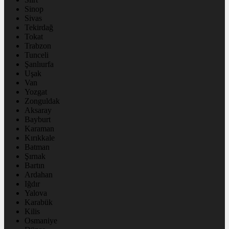
Sinop
Sivas
Tekirdağ
Tokat
Trabzon
Tunceli
Şanlıurfa
Uşak
Van
Yozgat
Zonguldak
Aksaray
Bayburt
Karaman
Kırıkkale
Batman
Şırnak
Bartın
Ardahan
Iğdır
Yalova
Karabük
Kilis
Osmaniye