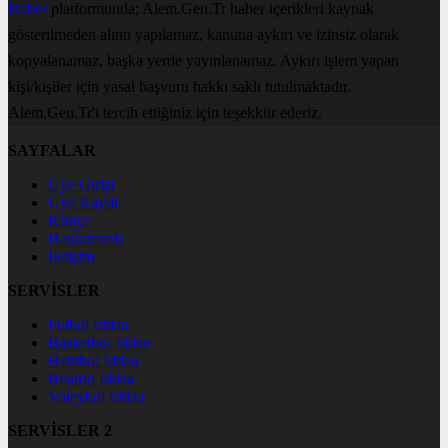
Haber
platformunda; Alem.Gen.Tr haber içerikleri kaynak
gösterilmeden alıntı yapılamaz, kanuna aykırı ve izinsiz olarak
kopyalanamaz, başka yerde yayınlanamaz. Aykırı işlem yapan
kişi/kişiler için yasal başvuru hakkı saklı tutulmaktadır.
Alem.Gen.Tr'i tercih ettiğiniz için teşekkür ederiz.
SAYFALAR
Üye Girişi
Üye Kaydı
Künye
Hakkımızda
İletişim
SERVİSLER
Futbol İddaa
Basketbol İddaa
Hentbol İddaa
Bilardo İddaa
Voleybol İddaa
SERVİSLER 2