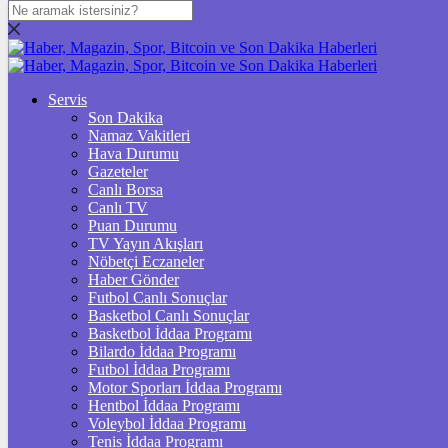
DOLAR
47,5963
$
% 0.06
EURO
Servis
Son Dakika
55,0681
€
% 0.09
Namaz Vakitleri
STERLİN
Hava Durumu
Gazeteler
64,3144
£
% 0.32
Canlı Borsa
Canlı TV
GRAM ALTIN
Puan Durumu
TV Yayın Akışları
6.539,92
%0,67
Nöbetçi Eczaneler
Haber Gönder
ÇEYREK ALTIN
Futbol Canlı Sonuçlar
Basketbol Canlı Sonuçlar
10.703,00
%1,31
Basketbol İddaa Programı
Bilardo İddaa Programı
TAM ALTIN
Futbol İddaa Programı
Motor Sporları İddaa Programı
42.625,00
%1,30
Hentbol İddaa Programı
Voleybol İddaa Programı
ONS
Tenis İddaa Programı