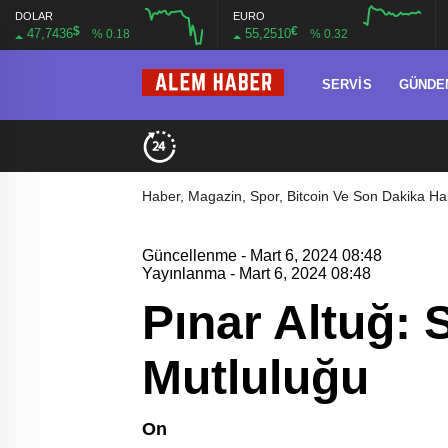
DOLAR
EURO
$
€
47,7436
55,2510
% 0.18
% 0.32
SERVIS
GÜNDE
Haber, Magazin, Spor, Bitcoin Ve Son Dakika Hab
Güncellenme - Mart 6, 2024 08:48
Yayınlanma - Mart 6, 2024 08:48
Pınar Altuğ: 
Mutluluğu
On