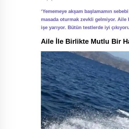
‘Yememeye akşam başlamamın sebebi a
masada oturmak zevkli gelmiyor. Ail
işe yarıyor. Bütün testlerde iyi çıkıyo
Aile İle Birlikte Mutlu Bir 