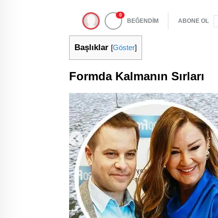
0
BEĞENDİM
ABONE OL
Başlıklar
[
Göster
]
Formda Kalmanın Sırları