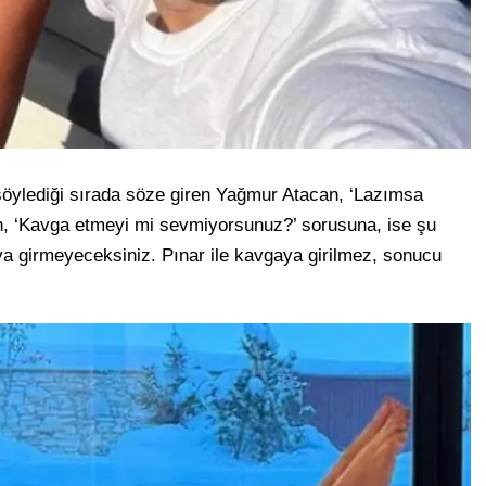
 söylediği sırada söze giren Yağmur Atacan, ‘Lazımsa
an, ‘Kavga etmeyi mi sevmiyorsunuz?’ sorusuna, ise şu
a girmeyeceksiniz. Pınar ile kavgaya girilmez, sonucu