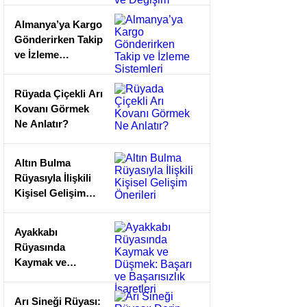
Giymek: Empati
ve Değişim
Almanya’ya Kargo
Gönderirken Takip
ve İzleme
Sistemleri
Rüyada Çiçekli Arı
Kovanı Görmek
Ne Anlatır?
Altın Bulma
Rüyasıyla İlişkili
Kişisel Gelişim
Önerileri
Ayakkabı
Rüyasında
Kaymak ve
Düşmek: Başarı
ve Başarısızlık
Arı Sineği Rüyası: