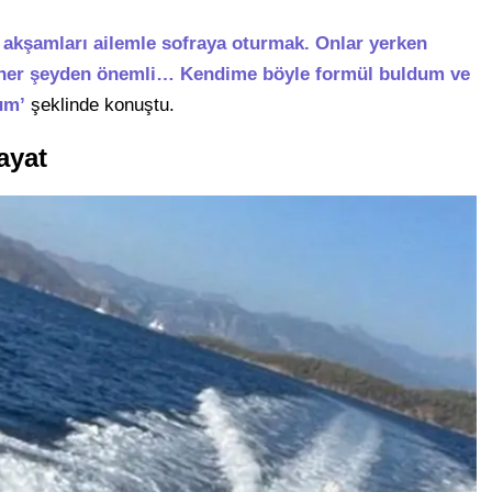
kşamları ailemle sofraya oturmak. Onlar yerken
e her şeyden önemli… Kendime böyle formül buldum ve
rum’
şeklinde konuştu.
Hayat