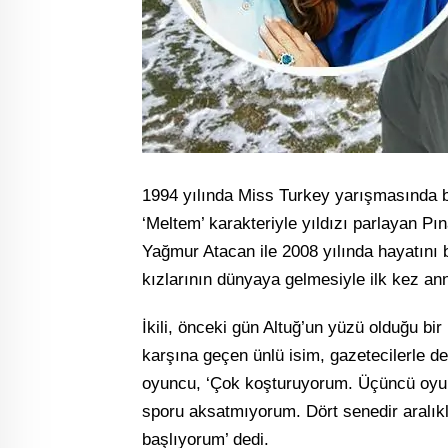
1994 yılında Miss Turkey yarışmasında b
‘Meltem’ karakteriyle yıldızı parlayan P
Yağmur Atacan ile 2008 yılında hayatını bi
kızlarının dünyaya gelmesiyle ilk kez a
İkili, önceki gün Altuğ’un yüzü olduğu b
karşına geçen ünlü isim, gazetecilerle de
oyuncu, ‘Çok koşturuyorum. Üçüncü oyun
sporu aksatmıyorum. Dört senedir aralı
başlıyorum’ dedi.