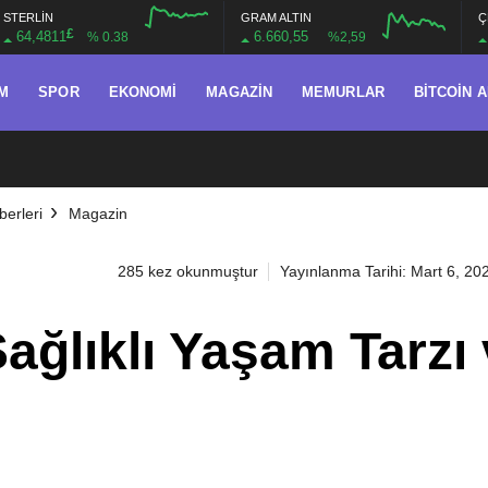
STERLİN
GRAM ALTIN
Ç
£
64,4811
6.660,55
% 0.38
%2,59
M
SPOR
EKONOMI
MAGAZIN
MEMURLAR
BITCOIN 
erleri
Magazin
285 kez okunmuştur
Yayınlanma Tarihi: Mart 6, 20
Sağlıklı Yaşam Tarzı 