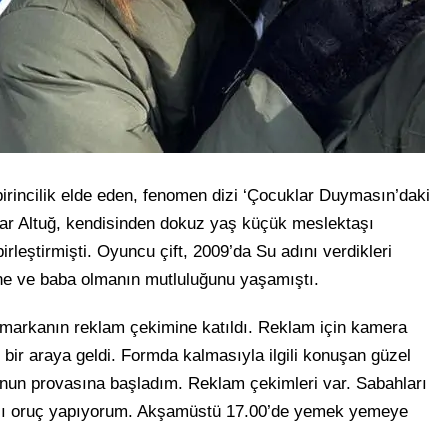
irincilik elde eden, fenomen dizi ‘Çocuklar Duymasın’daki
ınar Altuğ, kendisinden dokuz yaş küçük meslektaşı
rleştirmişti. Oyuncu çift, 2009’da Su adını verdikleri
nne ve baba olmanın mutluluğunu yaşamıştı.
ir markanın reklam çekimine katıldı. Reklam için kamera
 bir araya geldi. Formda kalmasıyla ilgili konuşan güzel
un provasına başladım. Reklam çekimleri var. Sabahları
klı oruç yapıyorum. Akşamüstü 17.00’de yemek yemeye