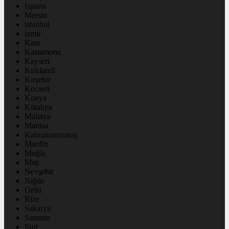
Isparta
Mersin
istanbul
izmir
Kars
Kastamonu
Kayseri
Kırklareli
Kırşehir
Kocaeli
Konya
Kütahya
Malatya
Manisa
Kahramanmaraş
Mardin
Muğla
Muş
Nevşehir
Niğde
Ordu
Rize
Sakarya
Samsun
Siirt