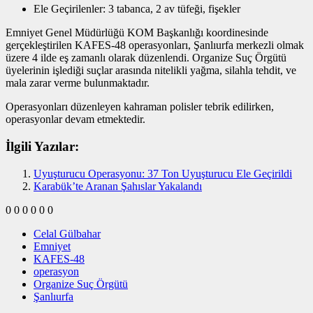
Ele Geçirilenler: 3 tabanca, 2 av tüfeği, fişekler
Emniyet Genel Müdürlüğü KOM Başkanlığı koordinesinde
gerçekleştirilen KAFES-48 operasyonları, Şanlıurfa merkezli olmak
üzere 4 ilde eş zamanlı olarak düzenlendi. Organize Suç Örgütü
üyelerinin işlediği suçlar arasında nitelikli yağma, silahla tehdit, ve
mala zarar verme bulunmaktadır.
Operasyonları düzenleyen kahraman polisler tebrik edilirken,
operasyonlar devam etmektedir.
İlgili Yazılar:
Uyuşturucu Operasyonu: 37 Ton Uyuşturucu Ele Geçirildi
Karabük’te Aranan Şahıslar Yakalandı
0
0
0
0
0
0
Celal Gülbahar
Emniyet
KAFES-48
operasyon
Organize Suç Örgütü
Şanlıurfa