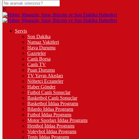
DOLAR
47,5947
$
% 0.04
EURO
Servis
Son Dakika
55,1381
€
% 0.2
Namaz Vakitleri
STERLİN
Hava Durumu
Gazeteler
64,2609
£
% 0.23
Canlı Borsa
Canlı TV
GRAM ALTIN
Puan Durumu
TV Yayın Akışları
6.558,36
%0,96
Nöbetçi Eczaneler
Haber Gönder
ÇEYREK ALTIN
Futbol Canlı Sonuçlar
Basketbol Canlı Sonuçlar
10.667,00
%0,97
Basketbol İddaa Programı
Bilardo İddaa Programı
TAM ALTIN
Futbol İddaa Programı
Motor Sporları İddaa Programı
42.484,00
%0,97
Hentbol İddaa Programı
Voleybol İddaa Programı
ONS
Tenis İddaa Programı