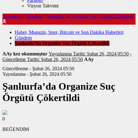
Pariteler
Vizyon Takvimi
Anasayfa
/
Gündem
/
Şanlıurfa’da Organize Suç Örgütü Çökertildi
Haber, Magazin, Spor, Bitcoin ve Son Dakika Haberleri
Gündem
Şanlıurfa’da Organize Suç Örgütü Çökertildi
AAy kez okunmuştur
Yayınlanma Tarihi: Şubat 26, 2024 05:50
-
Güncelleme Tarihi: Şubat 26, 2024 05:50
AAy
Güncellenme - Şubat 26, 2024 05:50
Yayınlanma - Şubat 26, 2024 05:50
Şanlıurfa’da Organize Suç
Örgütü Çökertildi
0
BEĞENDİM