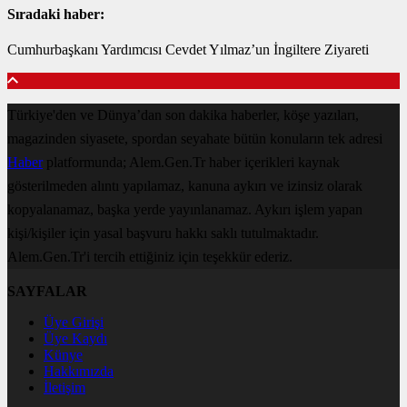
Sıradaki haber:
Cumhurbaşkanı Yardımcısı Cevdet Yılmaz’un İngiltere Ziyareti
Türkiye'den ve Dünya’dan son dakika haberler, köşe yazıları,
magazinden siyasete, spordan seyahate bütün konuların tek adresi
Haber
platformunda; Alem.Gen.Tr haber içerikleri kaynak
gösterilmeden alıntı yapılamaz, kanuna aykırı ve izinsiz olarak
kopyalanamaz, başka yerde yayınlanamaz. Aykırı işlem yapan
kişi/kişiler için yasal başvuru hakkı saklı tutulmaktadır.
Alem.Gen.Tr'i tercih ettiğiniz için teşekkür ederiz.
SAYFALAR
Üye Girişi
Üye Kaydı
Künye
Hakkımızda
İletişim