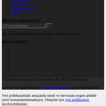
Yazarlar Site
Tenis İddaa
Basketbol Canlı
AMP
BÜLTEN ABONELİĞİ
+
Bu web sitesinden haber ve ebülten almak istiyorum
BİZİ TAKİP ET
Tüm Hakları Alem.Gen.Tr Saklıdır. By MAT Technology
Çerezler ile ilgili bilgi için
Çerez Politikamızı
ziyaret edebilirsiniz.
Veri politikasındaki amaçlarla sınırlı ve mevzuata uygun şekilde
çerez konumlandırmaktayız. Detaylar için
veri politikamızı
inceleyebilirsiniz.