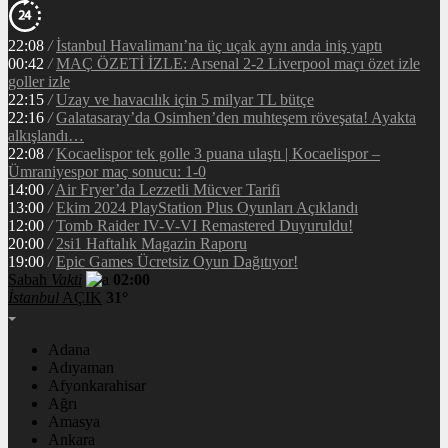
22:08
/
İstanbul Havalimanı’na üç uçak aynı anda iniş yaptı
00:42
/
MAÇ ÖZETİ İZLE: Arsenal 2-2 Liverpool maçı özet izle
goller izle
22:15
/
Uzay ve havacılık için 5 milyar TL bütçe
22:16
/
Galatasaray’da Osimhen’den muhteşem röveşata! Ayakta
alkışlandı…
22:08
/
Kocaelispor tek golle 3 puana ulaştı | Kocaelispor –
Ümraniyespor maç sonucu: 1-0
14:00
/
Air Fryer’da Lezzetli Mücver Tarifi
13:00
/
Ekim 2024 PlayStation Plus Oyunları Açıklandı
12:00
/
Tomb Raider IV-V-VI Remastered Duyuruldu!
20:00
/
2si1 Haftalık Magazin Raporu
19:00
/
Epic Games Ücretsiz Oyun Dağıtıyor!
Sabah
Vakti
02:00
İstanbul
AÇIK
31°
Adana
Adıyaman
Afyonkarahisar
Ağrı
Amasya
Ankara