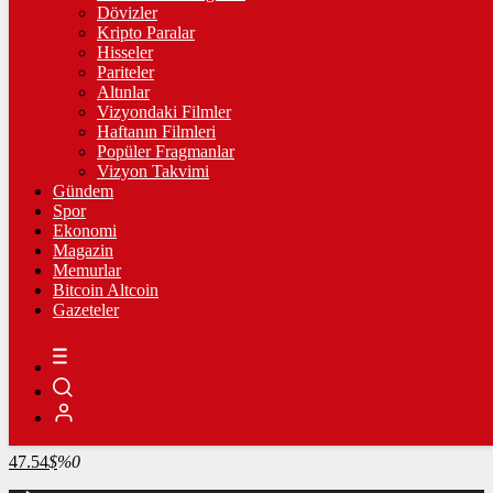
4.297,50
%1,18
Dövizler
Kripto Paralar
BİST100
Hisseler
Pariteler
13.703,13
%0,11
Altınlar
Vizyondaki Filmler
BİTCOİN
Haftanın Filmleri
Popüler Fragmanlar
3068334
฿
%0.9
Vizyon Takvimi
Gündem
LİTECOİN
Spor
Ekonomi
2149.46
Ł
%0.5
Magazin
Memurlar
ETHEREUM
Bitcoin Altcoin
Gazeteler
90619
Ξ
%2.4
RİPPLE
49.99
%-1.3
TETHER
47.54
$
%0