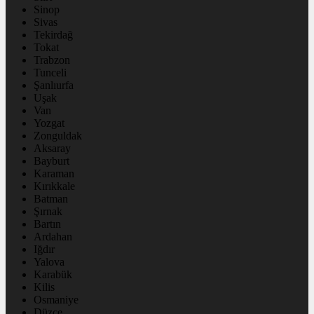
Sinop
Sivas
Tekirdağ
Tokat
Trabzon
Tunceli
Şanlıurfa
Uşak
Van
Yozgat
Zonguldak
Aksaray
Bayburt
Karaman
Kırıkkale
Batman
Şırnak
Bartın
Ardahan
Iğdır
Yalova
Karabük
Kilis
Osmaniye
Düzce