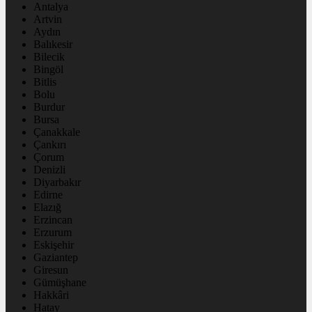
Antalya
Artvin
Aydın
Balıkesir
Bilecik
Bingöl
Bitlis
Bolu
Burdur
Bursa
Çanakkale
Çankırı
Çorum
Denizli
Diyarbakır
Edirne
Elazığ
Erzincan
Erzurum
Eskişehir
Gaziantep
Giresun
Gümüşhane
Hakkâri
Hatay