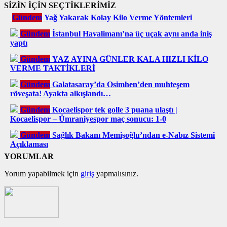
SİZİN İÇİN SEÇTİKLERİMİZ
Gündem
Yağ Yakarak Kolay Kilo Verme Yöntemleri
Gündem
İstanbul Havalimanı’na üç uçak aynı anda iniş
yaptı
Gündem
YAZ AYINA GÜNLER KALA HIZLI KİLO
VERME TAKTİKLERİ
Gündem
Galatasaray’da Osimhen’den muhteşem
röveşata! Ayakta alkışlandı…
Gündem
Kocaelispor tek golle 3 puana ulaştı |
Kocaelispor – Ümraniyespor maç sonucu: 1-0
Gündem
Sağlık Bakanı Memişoğlu’ndan e-Nabız Sistemi
Açıklaması
YORUMLAR
Yorum yapabilmek için
giriş
yapmalısınız.