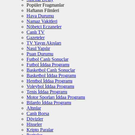
Popüler Fragmanlar
Haftanın Filmleri
Hava Durumu
Namaz Vakitleri
Nöbetçi Eczaneler
Canlı TV
Gazeteler
TV Yayın Akışları
Nasıl Yapılır
Puan Durumu
Futbol Canlı Sonuçlar
Futbol İddaa Programı
Basketbol Canlı Sonuçlar
Basketbol İddaa Programı
Hentbol İddaa Programı
Voleybol İddaa Programı
Tenis İddaa Programı
Motor Sporları İddaa Programı
Bilardo İddaa Programı
Altınlar
Canlı Borsa
Dövizler
Hisseler
Kripto Paralar