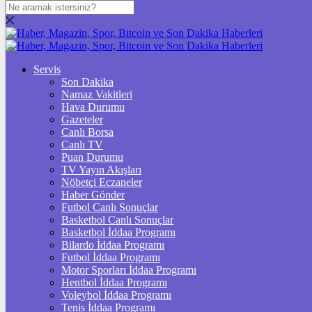
DOLAR
47,7436
$
% 0.18
EURO
Servis
Son Dakika
55,2510
€
% 0.32
Namaz Vakitleri
STERLİN
Hava Durumu
Gazeteler
64,4811
£
% 0.38
Canlı Borsa
Canlı TV
GRAM ALTIN
Puan Durumu
TV Yayın Akışları
6.660,55
%2,59
Nöbetçi Eczaneler
Haber Gönder
ÇEYREK ALTIN
Futbol Canlı Sonuçlar
Basketbol Canlı Sonuçlar
10.903,00
%2,54
Basketbol İddaa Programı
Bilardo İddaa Programı
TAM ALTIN
Futbol İddaa Programı
Motor Sporları İddaa Programı
43.427,00
%2,54
Hentbol İddaa Programı
Voleybol İddaa Programı
ONS
Tenis İddaa Programı