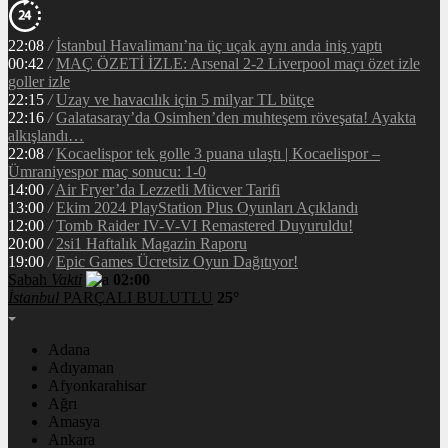
22:08
/
İstanbul Havalimanı’na üç uçak aynı anda iniş yaptı
00:42
/
MAÇ ÖZETİ İZLE: Arsenal 2-2 Liverpool maçı özet izle
goller izle
22:15
/
Uzay ve havacılık için 5 milyar TL bütçe
22:16
/
Galatasaray’da Osimhen’den muhteşem röveşata! Ayakta
alkışlandı…
22:08
/
Kocaelispor tek golle 3 puana ulaştı | Kocaelispor –
Ümraniyespor maç sonucu: 1-0
14:00
/
Air Fryer’da Lezzetli Mücver Tarifi
13:00
/
Ekim 2024 PlayStation Plus Oyunları Açıklandı
12:00
/
Tomb Raider IV-V-VI Remastered Duyuruldu!
20:00
/
2si1 Haftalık Magazin Raporu
19:00
/
Epic Games Ücretsiz Oyun Dağıtıyor!
Sabah
Vakti
02:00
İstanbul
PARÇALI BULUTLU
25°
Adana
Adıyaman
Afyonkarahisar
Ağrı
Amasya
Ankara