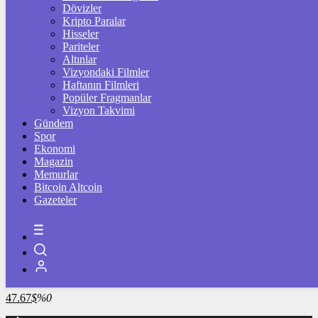
4.341,35
%2,39
Dövizler
Kripto Paralar
BİST100
Hisseler
Pariteler
13.779,39
%-0,14
Altınlar
Vizyondaki Filmler
BİTCOİN
Haftanın Filmleri
Popüler Fragmanlar
3100201
฿
%0.3
Vizyon Takvimi
Gündem
LİTECOİN
Spor
Ekonomi
2190.2
Ł
%1.1
Magazin
Memurlar
ETHEREUM
Bitcoin Altcoin
Gazeteler
91537
Ξ
%0.4
RİPPLE
49.71
%2.4
TETHER
47.67
$
%0