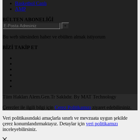
Basketbol Canlı
AMP
BÜLTEN ABONELİĞİ
+
Bu web sitesinden haber ve ebülten almak istiyorum
BİZİ TAKİP ET
Tüm Hakları Alem.Gen.Tr Saklıdır. By MAT Technology
Çerezler ile ilgili bilgi için
Çerez Politikamızı
ziyaret edebilirsiniz.
Veri politikasındaki amaçlarla sınırlı ve mevzuata uygun şekilde
çerez konumlandırmaktayız. Detaylar için
veri politikamızı
inceleyebilirsiniz.