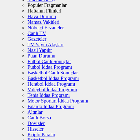
Popüler Fragmanlar
Haftanın Filmleri
Hava Durumu
Namaz Vakitleri
Nöbetçi Eczaneler
Canlı TV
Gazeteler
TV Yayın Akışları
Nasıl Yapılır
Puan Durumu
Futbol Canlı Sonuçlar
Futbol İddaa Programı
Basketbol Canlı Sonuçlar
Basketbol İddaa Programı
Hentbol İddaa Programı
Voleybol İddaa Programı
Tenis İddaa Programı
Motor Sporları İddaa Programı
Bilardo İddaa Programı
Altınlar
Canlı Borsa
Dövizler
Hisseler
Kripto Paralar