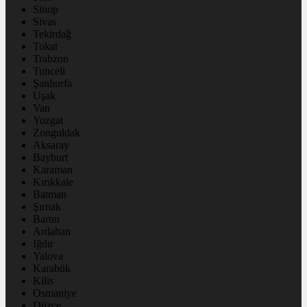
Sinop
Sivas
Tekirdağ
Tokat
Trabzon
Tunceli
Şanlıurfa
Uşak
Van
Yozgat
Zonguldak
Aksaray
Bayburt
Karaman
Kırıkkale
Batman
Şırnak
Bartın
Ardahan
Iğdır
Yalova
Karabük
Kilis
Osmaniye
Düzce