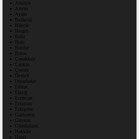
Antalya
Artvin
Aydın
Balıkesir
Bilecik
Bingöl
Bitlis
Bolu
Burdur
Bursa
Çanakkale
Çankırı
Çorum
Denizli
Diyarbakır
Edirne
Elazığ
Erzincan
Erzurum
Eskişehir
Gaziantep
Giresun
Gümüşhane
Hakkâri
Hatay