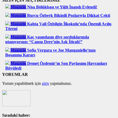
SİZİN İÇİN SEÇTİKLERİMİZ
Magazin
Nisa Bölükbaşı ve Yiğit İnandı Evlendi!
Magazin
Burcu Özberk Bikinili Pozlarıyla Dikkat Çekti
Magazin
Kahta Vali Özbilgin İlkokulu’nda Önemli Açılış
Töreni
Magazin
Kaç yaşındasın diye sorduklarında
utanıyorsun: “Cansu Dere’nin Aşk İtirafı!”
Magazin
Sofia Vergara ve Joe Manganiello’nun
Boşanma Kararı
Magazin
Demet Özdemir’ın Son Paylaşımı Hayranları
Büyüledi
YORUMLAR
Yorum yapabilmek için
giriş
yapmalısınız.
Sıradaki haber: