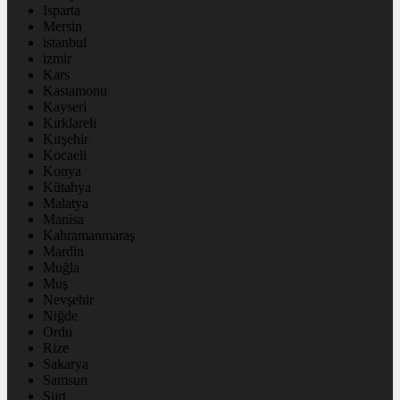
Isparta
Mersin
istanbul
izmir
Kars
Kastamonu
Kayseri
Kırklareli
Kırşehir
Kocaeli
Konya
Kütahya
Malatya
Manisa
Kahramanmaraş
Mardin
Muğla
Muş
Nevşehir
Niğde
Ordu
Rize
Sakarya
Samsun
Siirt