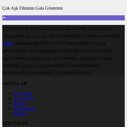
Çok Aşk Filminin Gala Gösterimi
Türkiye'den ve Dünya’dan son dakika haberler, köşe yazıları,
magazinden siyasete, spordan seyahate bütün konuların tek adresi
Haber
platformunda; Alem.Gen.Tr haber içerikleri kaynak
gösterilmeden alıntı yapılamaz, kanuna aykırı ve izinsiz olarak
kopyalanamaz, başka yerde yayınlanamaz. Aykırı işlem yapan
kişi/kişiler için yasal başvuru hakkı saklı tutulmaktadır.
Alem.Gen.Tr'i tercih ettiğiniz için teşekkür ederiz.
SAYFALAR
Üye Girişi
Üye Kaydı
Künye
Hakkımızda
İletişim
SERVİSLER