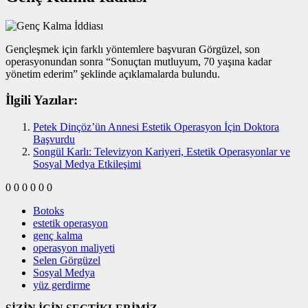
Gençleşmek için farklı yöntemlere başvuran Görgüzel, son
operasyonundan sonra “Sonuçtan mutluyum, 70 yaşına kadar
yönetim ederim” şeklinde açıklamalarda bulundu.
İlgili Yazılar:
Petek Dinçöz’ün Annesi Estetik Operasyon İçin Doktora
Başvurdu
Songül Karlı: Televizyon Kariyeri, Estetik Operasyonlar ve
Sosyal Medya Etkileşimi
0
0
0
0
0
0
Botoks
estetik operasyon
genç kalma
operasyon maliyeti
Selen Görgüzel
Sosyal Medya
yüz gerdirme