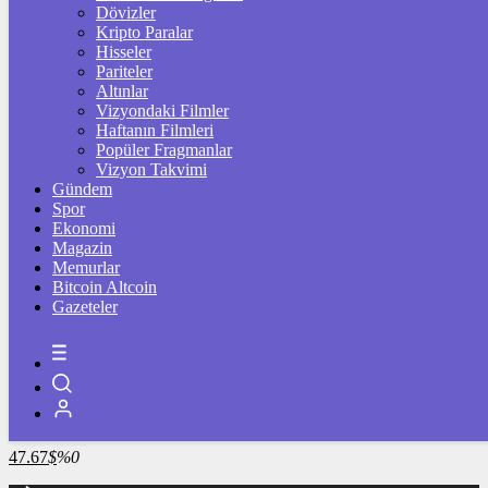
4.341,35
%2,39
Dövizler
Kripto Paralar
BİST100
Hisseler
Pariteler
13.779,39
%-0,14
Altınlar
Vizyondaki Filmler
BİTCOİN
Haftanın Filmleri
Popüler Fragmanlar
3103924
฿
%0.2
Vizyon Takvimi
Gündem
LİTECOİN
Spor
Ekonomi
2186.52
Ł
%-0.3
Magazin
Memurlar
ETHEREUM
Bitcoin Altcoin
Gazeteler
91735
Ξ
%0.2
RİPPLE
49.89
%1.9
TETHER
47.67
$
%0