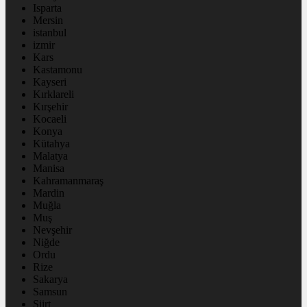
Isparta
Mersin
istanbul
izmir
Kars
Kastamonu
Kayseri
Kırklareli
Kırşehir
Kocaeli
Konya
Kütahya
Malatya
Manisa
Kahramanmaraş
Mardin
Muğla
Muş
Nevşehir
Niğde
Ordu
Rize
Sakarya
Samsun
Siirt