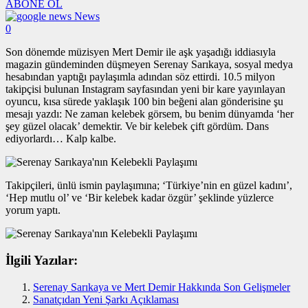
ABONE OL
News
0
Son dönemde müzisyen Mert Demir ile aşk yaşadığı iddiasıyla
magazin gündeminden düşmeyen Serenay Sarıkaya, sosyal medya
hesabından yaptığı paylaşımla adından söz ettirdi. 10.5 milyon
takipçisi bulunan Instagram sayfasından yeni bir kare yayınlayan
oyuncu, kısa sürede yaklaşık 100 bin beğeni alan gönderisine şu
mesajı yazdı: Ne zaman kelebek görsem, bu benim dünyamda ‘her
şey güzel olacak’ demektir. Ve bir kelebek çift gördüm. Dans
ediyorlardı… Kalp kalbe.
Takipçileri, ünlü ismin paylaşımına; ‘Türkiye’nin en güzel kadını’,
‘Hep mutlu ol’ ve ‘Bir kelebek kadar özgür’ şeklinde yüzlerce
yorum yaptı.
İlgili Yazılar:
Serenay Sarıkaya ve Mert Demir Hakkında Son Gelişmeler
Sanatçıdan Yeni Şarkı Açıklaması