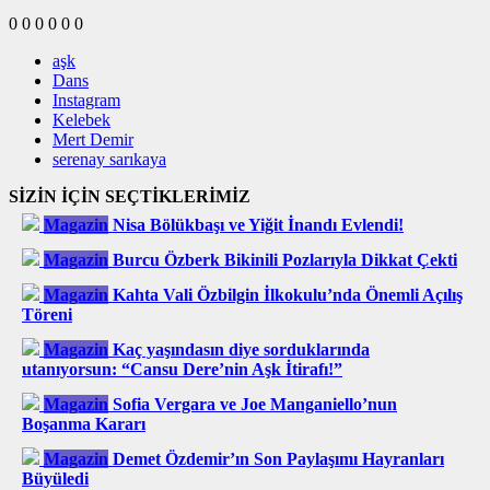
0
0
0
0
0
0
aşk
Dans
Instagram
Kelebek
Mert Demir
serenay sarıkaya
SİZİN İÇİN SEÇTİKLERİMİZ
Magazin
Nisa Bölükbaşı ve Yiğit İnandı Evlendi!
Magazin
Burcu Özberk Bikinili Pozlarıyla Dikkat Çekti
Magazin
Kahta Vali Özbilgin İlkokulu’nda Önemli Açılış
Töreni
Magazin
Kaç yaşındasın diye sorduklarında
utanıyorsun: “Cansu Dere’nin Aşk İtirafı!”
Magazin
Sofia Vergara ve Joe Manganiello’nun
Boşanma Kararı
Magazin
Demet Özdemir’ın Son Paylaşımı Hayranları
Büyüledi