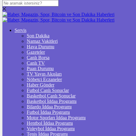
DOLAR
47,7436
$
% 0.18
EURO
Servis
Son Dakika
55,2510
€
% 0.32
Namaz Vakitleri
STERLİN
Hava Durumu
Gazeteler
64,4811
£
% 0.38
Canlı Borsa
Canlı TV
GRAM ALTIN
Puan Durumu
TV Yayın Akışları
6.660,55
%2,59
Nöbetçi Eczaneler
Haber Gönder
ÇEYREK ALTIN
Futbol Canlı Sonuçlar
Basketbol Canlı Sonuçlar
10.903,00
%2,54
Basketbol İddaa Programı
Bilardo İddaa Programı
TAM ALTIN
Futbol İddaa Programı
Motor Sporları İddaa Programı
43.427,00
%2,54
Hentbol İddaa Programı
Voleybol İddaa Programı
ONS
Tenis İddaa Programı