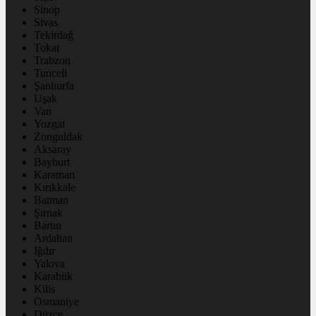
Sinop
Sivas
Tekirdağ
Tokat
Trabzon
Tunceli
Şanlıurfa
Uşak
Van
Yozgat
Zonguldak
Aksaray
Bayburt
Karaman
Kırıkkale
Batman
Şırnak
Bartın
Ardahan
Iğdır
Yalova
Karabük
Kilis
Osmaniye
Düzce