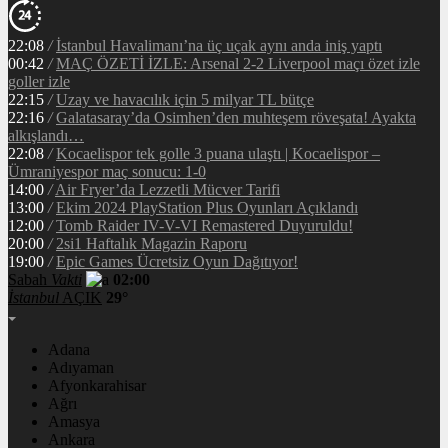
22:08
/
İstanbul Havalimanı’na üç uçak aynı anda iniş yaptı
00:42
/
MAÇ ÖZETİ İZLE: Arsenal 2-2 Liverpool maçı özet izle
goller izle
22:15
/
Uzay ve havacılık için 5 milyar TL bütçe
22:16
/
Galatasaray’da Osimhen’den muhteşem röveşata! Ayakta
alkışlandı…
22:08
/
Kocaelispor tek golle 3 puana ulaştı | Kocaelispor –
Ümraniyespor maç sonucu: 1-0
14:00
/
Air Fryer’da Lezzetli Mücver Tarifi
13:00
/
Ekim 2024 PlayStation Plus Oyunları Açıklandı
12:00
/
Tomb Raider IV-V-VI Remastered Duyuruldu!
20:00
/
2si1 Haftalık Magazin Raporu
19:00
/
Epic Games Ücretsiz Oyun Dağıtıyor!
Sabah
Vakti
02:00
İstanbul
AÇIK
29°
Adana
Adıyaman
Afyonkarahisar
Ağrı
Amasya
Ankara