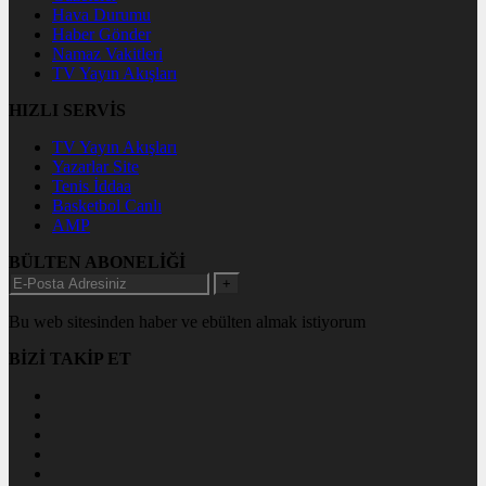
Hava Durumu
Haber Gönder
Namaz Vakitleri
TV Yayın Akışları
HIZLI SERVİS
TV Yayın Akışları
Yazarlar Site
Tenis İddaa
Basketbol Canlı
AMP
BÜLTEN ABONELİĞİ
+
Bu web sitesinden haber ve ebülten almak istiyorum
BİZİ TAKİP ET