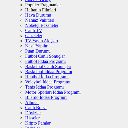
Popüler Fragmanlar
Haftanın Filmleri
Hava Durumu
Namaz Vakitleri
Nöbetçi Eczaneler
Canlı TV
Gazeteler
TV Yayın Akışları
Nasıl Yapılır
Puan Durumu
Futbol Canlı Sonuçlar
Futbol İddaa Programı
Basketbol Canlı Sonuçlar
Basketbol İddaa Programı
Hentbol İddaa Programı
Voleybol İddaa Programı
Tenis İddaa Programı
Motor Sporları İddaa Programı
Bilardo İddaa Programı
Altınlar
Canlı Borsa
Dövizler
Hisseler
Kripto Paralar