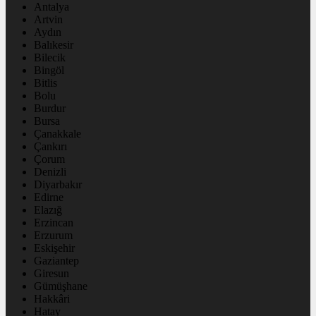
Antalya
Artvin
Aydın
Balıkesir
Bilecik
Bingöl
Bitlis
Bolu
Burdur
Bursa
Çanakkale
Çankırı
Çorum
Denizli
Diyarbakır
Edirne
Elazığ
Erzincan
Erzurum
Eskişehir
Gaziantep
Giresun
Gümüşhane
Hakkâri
Hatay