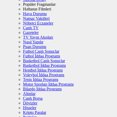
Popüler Fragmanlar
Haftanın Filmleri
Hava Durumu
Namaz Vakitleri
Nöbetçi Eczaneler
Canlı TV
Gazeteler
TV Yayın Akışları
Nasıl Yapılır
Puan Durumu
Futbol Canlı Sonuçlar
Futbol İddaa Programı
Basketbol Canlı Sonuçlar
Basketbol İddaa Programı
Hentbol İddaa Programı
Voleybol İddaa Programı
Tenis İddaa Programı
Motor Sporları İddaa Programı
Bilardo İddaa Programı
Altınlar
Canlı Borsa
Dövizler
Hisseler
Kripto Paralar