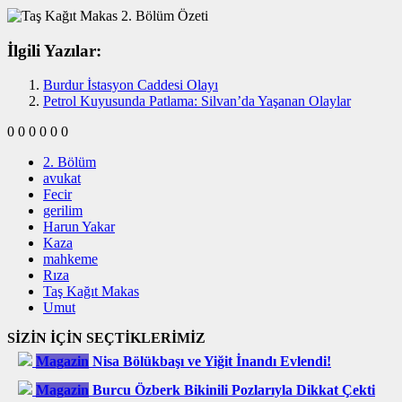
İlgili Yazılar:
Burdur İstasyon Caddesi Olayı
Petrol Kuyusunda Patlama: Silvan’da Yaşanan Olaylar
0
0
0
0
0
0
2. Bölüm
avukat
Fecir
gerilim
Harun Yakar
Kaza
mahkeme
Rıza
Taş Kağıt Makas
Umut
SİZİN İÇİN SEÇTİKLERİMİZ
Magazin
Nisa Bölükbaşı ve Yiğit İnandı Evlendi!
Magazin
Burcu Özberk Bikinili Pozlarıyla Dikkat Çekti