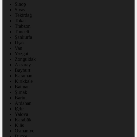
Sinop
Sivas
Tekirdağ
Tokat
Trabzon
Tunceli
Şanlıurfa
Uşak
Van
Yozgat
Zonguldak
Aksaray
Bayburt
Karaman
Kırıkkale
Batman
Şırnak
Bartın
Ardahan
Iğdır
Yalova
Karabük
Kilis
Osmaniye
Düzce