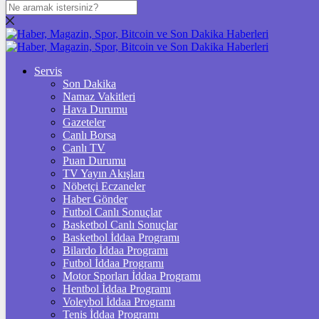
DOLAR
47,7077
$
% 0.17
EURO
Servis
Son Dakika
55,0847
€
% 0.12
Namaz Vakitleri
STERLİN
Hava Durumu
Gazeteler
64,2288
£
% 0.07
Canlı Borsa
Canlı TV
GRAM ALTIN
Puan Durumu
TV Yayın Akışları
6.631,67
%2,14
Nöbetçi Eczaneler
Haber Gönder
ÇEYREK ALTIN
Futbol Canlı Sonuçlar
Basketbol Canlı Sonuçlar
10.838,00
%1,93
Basketbol İddaa Programı
Bilardo İddaa Programı
TAM ALTIN
Futbol İddaa Programı
Motor Sporları İddaa Programı
43.168,00
%1,93
Hentbol İddaa Programı
Voleybol İddaa Programı
ONS
Tenis İddaa Programı