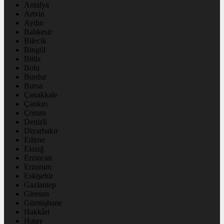
Antalya
Artvin
Aydın
Balıkesir
Bilecik
Bingöl
Bitlis
Bolu
Burdur
Bursa
Çanakkale
Çankırı
Çorum
Denizli
Diyarbakır
Edirne
Elazığ
Erzincan
Erzurum
Eskişehir
Gaziantep
Giresun
Gümüşhane
Hakkâri
Hatay