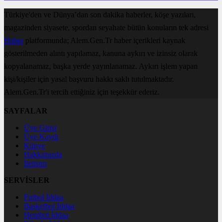
Türkiye'den ve Dünya’dan son dakika haberler, köşe yazıları,
magazinden siyasete, spordan seyahate bütün konuların tek adresi
Haber
platformunda; Alem.Gen.Tr haber içerikleri kaynak
gösterilmeden alıntı yapılamaz, kanuna aykırı ve izinsiz olarak
kopyalanamaz, başka yerde yayınlanamaz. Aykırı işlem yapan
kişi/kişiler için yasal başvuru hakkı saklı tutulmaktadır.
Alem.Gen.Tr'i tercih ettiğiniz için teşekkür ederiz.
SAYFALAR
Üye Girişi
Üye Kaydı
Künye
Hakkımızda
İletişim
SERVİSLER
Futbol İddaa
Basketbol İddaa
Hentbol İddaa