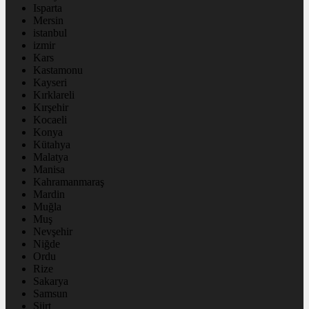
Isparta
Mersin
istanbul
izmir
Kars
Kastamonu
Kayseri
Kırklareli
Kırşehir
Kocaeli
Konya
Kütahya
Malatya
Manisa
Kahramanmaraş
Mardin
Muğla
Muş
Nevşehir
Niğde
Ordu
Rize
Sakarya
Samsun
Siirt