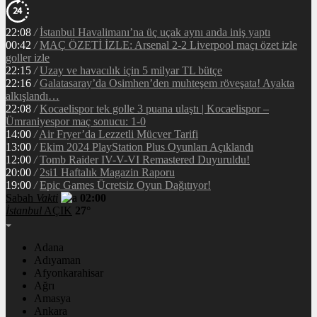
22:08
/
İstanbul Havalimanı’na üç uçak aynı anda iniş yaptı
00:42
/
MAÇ ÖZETİ İZLE: Arsenal 2-2 Liverpool maçı özet izle
goller izle
22:15
/
Uzay ve havacılık için 5 milyar TL bütçe
22:16
/
Galatasaray’da Osimhen’den muhteşem röveşata! Ayakta
alkışlandı…
22:08
/
Kocaelispor tek golle 3 puana ulaştı | Kocaelispor –
Ümraniyespor maç sonucu: 1-0
14:00
/
Air Fryer’da Lezzetli Mücver Tarifi
13:00
/
Ekim 2024 PlayStation Plus Oyunları Açıklandı
12:00
/
Tomb Raider IV-V-VI Remastered Duyuruldu!
20:00
/
2si1 Haftalık Magazin Raporu
19:00
/
Epic Games Ücretsiz Oyun Dağıtıyor!
Sabah
Vakti
02:00
İstanbul
AÇIK
27°
Adana
Adıyaman
Afyonkarahisar
Ağrı
Amasya
Ankara