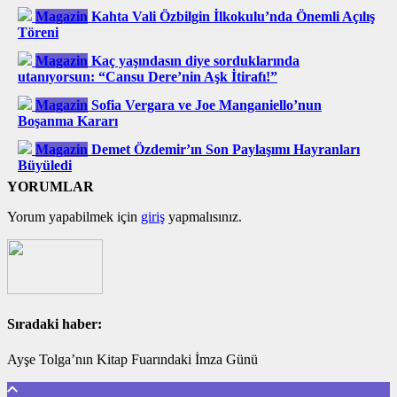
Magazin
Kahta Vali Özbilgin İlkokulu’nda Önemli Açılış
Töreni
Magazin
Kaç yaşındasın diye sorduklarında
utanıyorsun: “Cansu Dere’nin Aşk İtirafı!”
Magazin
Sofia Vergara ve Joe Manganiello’nun
Boşanma Kararı
Magazin
Demet Özdemir’ın Son Paylaşımı Hayranları
Büyüledi
YORUMLAR
Yorum yapabilmek için
giriş
yapmalısınız.
Sıradaki haber:
Ayşe Tolga’nın Kitap Fuarındaki İmza Günü