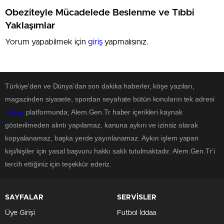
Obeziteyle Mücadelede Beslenme ve Tıbbi
Yaklaşımlar
Yorum yapabilmek için
giriş
yapmalısınız.
Türkiye'den ve Dünya’dan son dakika haberler, köşe yazıları,
magazinden siyasete, spordan seyahate bütün konuların tek adresi
Haber
platformunda; Alem.Gen.Tr haber içerikleri kaynak
gösterilmeden alıntı yapılamaz, kanuna aykırı ve izinsiz olarak
kopyalanamaz, başka yerde yayınlanamaz. Aykırı işlem yapan
kişi/kişiler için yasal başvuru hakkı saklı tutulmaktadır. Alem.Gen.Tr'i
tercih ettiğiniz için teşekkür ederiz.
SAYFALAR
SERVİSLER
Üye Girişi
Futbol İddaa